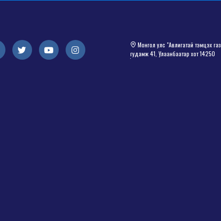
Монгол улс "Авлигатай тэмцэх газа
гудамж 41, Улаанбаатар хот 14250