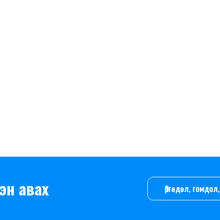
эн авах
Өргөдөл, гомдо