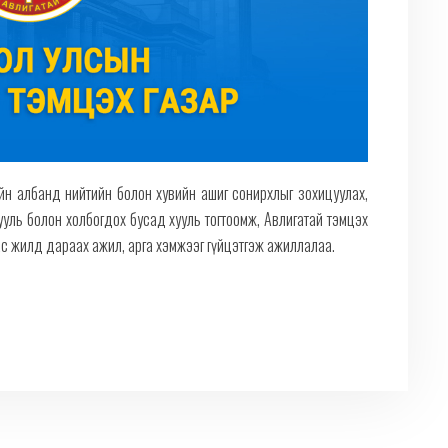
ийн албанд нийтийн болон хувийн ашиг сонирхлыг зохицуулах,
хууль болон холбогдох бусад хууль тогтоомж, Авлигатай тэмцэх
гас жилд дараах ажил, арга хэмжээг гүйцэтгэж ажиллалаа.