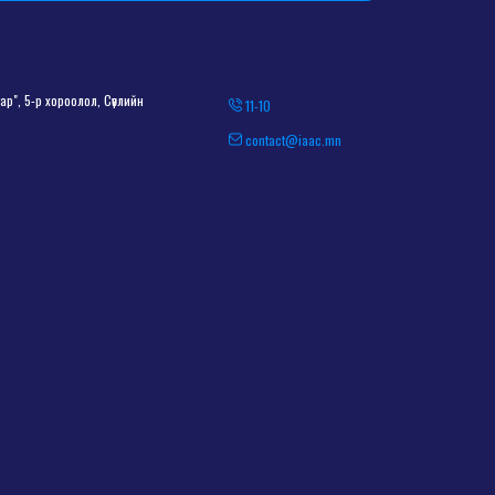
р", 5-р хороолол, Сөүлийн
11-10
contact@iaac.mn