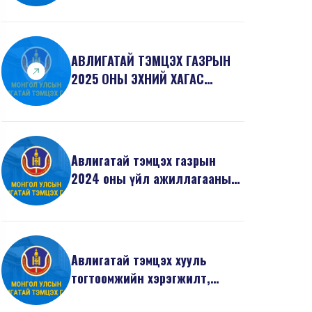
АВЛИГАТАЙ ТЭМЦЭХ ГАЗРЫН
2025 ОНЫ ЭХНИЙ ХАГАС
ЖИЛИЙН ТАЙЛАН
Авлигатай тэмцэх газрын
2024 оны үйл ажиллагааны
тайлан
Авлигатай тэмцэх хууль
тогтоомжийн хэрэгжилт,
авлигын ерөнхий нөхцөл б...