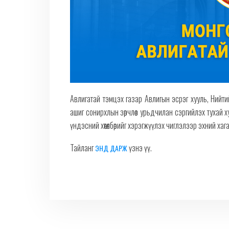
Авлигатай тэмцэх газар Авлигын эсрэг хууль, Нийт
ашиг сонирхлын зөрчлөөс урьдчилан сэргийлэх тухай 
үндэсний хөтөлбөрийг хэрэгжүүлэх чиглэлээр эхний ха
Тайланг
үзнэ үү.
ЭНД ДАРЖ