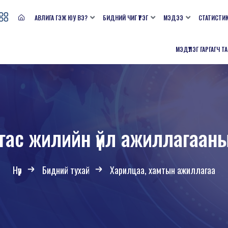
АВЛИГА ГЭЖ ЮУ ВЭ?
БИДНИЙ ЧИГ ҮҮРЭГ
МЭДЭЭ
СТАТИСТИ
МЭДҮҮЛЭГ ГАРГАГЧ Т
гас жилийн үйл ажиллагаан
Нүүр
Бидний тухай
Харилцаа, хамтын ажиллагаа