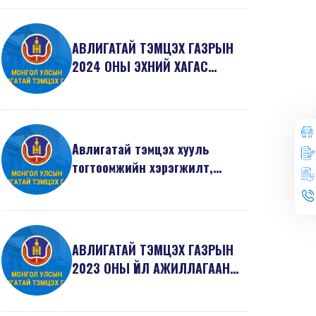
АВЛИГАТАЙ ТЭМЦЭХ ГАЗРЫН
2024 ОНЫ ЭХНИЙ ХАГАС
ЖИЛИЙН ҮЙЛ АЖИЛЛАГААНЫ
ТА...
Авлигатай тэмцэх хууль
тогтоомжийн хэрэгжилт,
авлигын ерөнхий нөхцөл б...
АВЛИГАТАЙ ТЭМЦЭХ ГАЗРЫН
2023 ОНЫ ҮЙЛ АЖИЛЛАГААНЫ
ТАЙЛАН