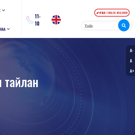
К
ӨРГӨДӨЛ, ГОМДОЛ, МЭДЭЭЛЭЛ
11-
10
АНАА
A-
A
A+
ы тайлан