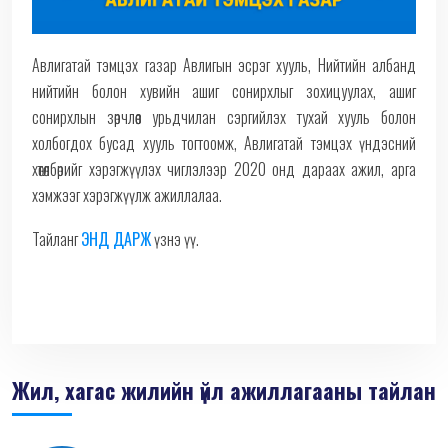
Авлигатай тэмцэх газар Авлигын эсрэг хууль, Нийтийн албанд
нийтийн болон хувийн ашиг сонирхлыг зохицуулах, ашиг
сонирхлын зөрчлөөс урьдчилан сэргийлэх тухай хууль болон
холбогдох бусад хууль тогтоомж, Авлигатай тэмцэх үндэсний
хөтөлбөрийг хэрэгжүүлэх чиглэлээр 2020 онд дараах ажил, арга
хэмжээг хэрэгжүүлж ажиллалаа.
Тайланг
ЭНД ДАРЖ
үзнэ үү.
Жил, хагас жилийн үйл ажиллагааны тайлан