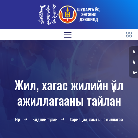
A-
A
A+
Жил, хагас жилийн үйл
ажиллагааны тайлан
Нүүр
Бидний тухай
Харилцаа, хамтын ажиллагаа