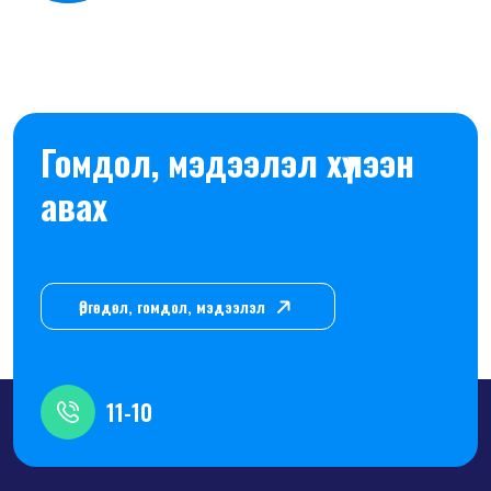
Гомдол, мэдээлэл хүлээн
авах
Өргөдөл, гомдол, мэдээлэл
11-10