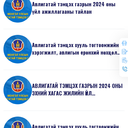
Авлигатай тэмцэх газрын 2024 оны
үйл ажиллагааны тайлан
Авлигатай тэмцэх хууль тогтоомжийн
хэрэгжилт, авлигын ерөнхий нөхцөл
б...
АВЛИГАТАЙ ТЭМЦЭХ ГАЗРЫН 2024 ОНЫ
ЭХНИЙ ХАГАС ЖИЛИЙН ҮЙЛ
АЖИЛЛАГААНЫ ТА...
Авлигатай тэмцэх хууль тогтоомжийн