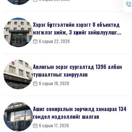
Хэрэг бүртгэлтийн хэрэгт 8 объектод
нэгжлэг хийж, 3 хүнийг хойшлуулшг...
6 сарын 22, 2026
Авлигын эсрэг сургалтад 1396 албан
тушаалтныг хамруулав
6 сарын 18, 2026
Ашиг сонирхлын зөрчилд хамаарах 134
гомдол мэдээллийг шалгав
6 сарын 17, 2026