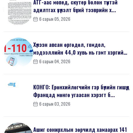
АТГ-аас мопед, скутер болон түүнтэй
адилтгах үзүүлэлт бүхий тээврийн х...
6 сарын 05, 2026
Хүлээн авсан өргөдөл, гомдол,
мэдээллийн 44,0 хувь нь гэмт хэргийн
шин...
6 сарын 04, 2026
КОНГО: Ерөнхийлөгчийн гэр бүлийн гишүүд
Францад мөнгө угаасан хэрэгт б...
6 сарын 03, 2026
Ашиг сонирхлын зөрчилд хамаарах 141