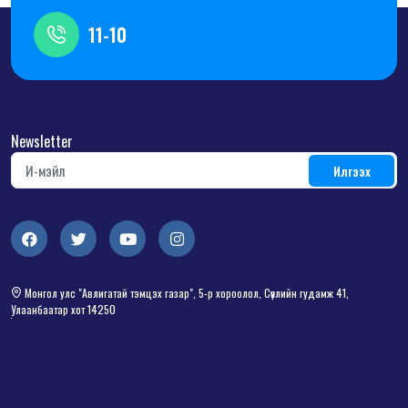
11-10
Newsletter
Монгол улс "Авлигатай тэмцэх газар", 5-р хороолол, Сөүлийн гудамж 41,
Улаанбаатар хот 14250