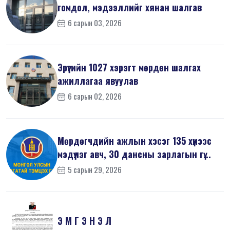
гомдол, мэдээллийг хянан шалгав
6 сарын 03, 2026
Эрүүгийн 1027 хэрэгт мөрдөн шалгах
ажиллагаа явуулав
6 сарын 02, 2026
Мөрдөгчдийн ажлын хэсэг 135 хүнээс
мэдүүлэг авч, 30 дансны зарлагын гү...
5 сарын 29, 2026
Э М Г Э Н Э Л