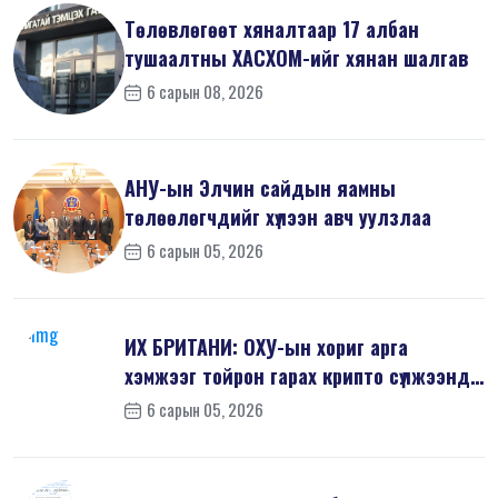
Төлөвлөгөөт хяналтаар 17 албан
тушаалтны ХАСХОМ-ийг хянан шалгав
6 сарын 08, 2026
АНУ-ын Элчин сайдын яамны
төлөөлөгчдийг хүлээн авч уулзлаа
6 сарын 05, 2026
ИХ БРИТАНИ: ОХУ-ын хориг арга
хэмжээг тойрон гарах крипто сүлжээнд
хор...
6 сарын 05, 2026