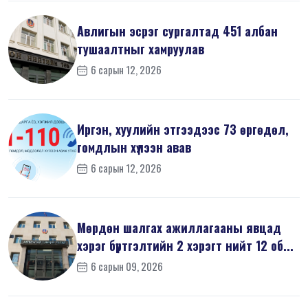
Авлигын эсрэг сургалтад 451 албан
тушаалтныг хамруулав
6 сарын 12, 2026
Иргэн, хуулийн этгээдээс 73 өргөдөл,
гомдлын хүлээн авав
6 сарын 12, 2026
Мөрдөн шалгах ажиллагааны явцад
хэрэг бүртгэлтийн 2 хэрэгт нийт 12 об...
6 сарын 09, 2026