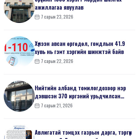
ажиллагаа явуулав
7 сарын 23, 2026
Хүлээн авсан өргөдөл, гомдлын 41.9
хувь нь гэмт хэргийн шинжтэй байв
7 сарын 22, 2026
Нийтийн албанд томилогдохоор нэр
дэвшсэн 370 иргэний урьдчилсан
мэдүүл...
7 сарын 21, 2026
Авлигатай тэмцэх газрын дарга, тэргүүн