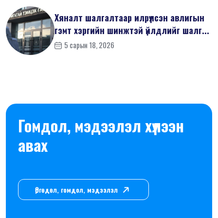
Хяналт шалгалтаар илрүүлсэн авлигын
гэмт хэргийн шинжтэй үйлдлийг шалг...
5 сарын 18, 2026
Гомдол, мэдээлэл хүлээн
авах
Өргөдөл, гомдол, мэдээлэл