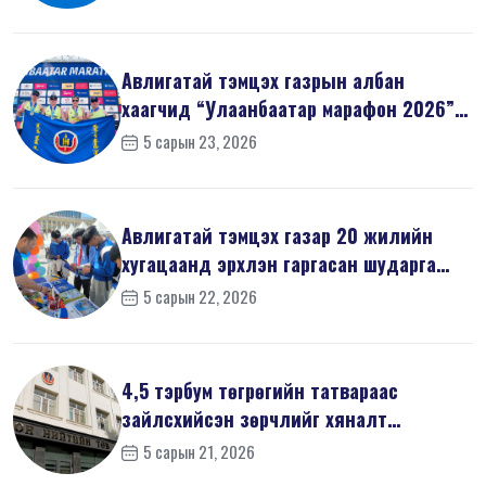
Авлигатай тэмцэх газрын албан
хаагчид “Улаанбаатар марафон 2026”-
д оро...
5 сарын 23, 2026
Авлигатай тэмцэх газар 20 жилийн
хугацаанд эрхлэн гаргасан шударга
ёсн...
5 сарын 22, 2026
4,5 тэрбум төгрөгийн татвараас
зайлсхийсэн зөрчлийг хяналт
шалгалтаар ...
5 сарын 21, 2026