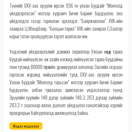
Түүнийг ОХУ-аас оруулж ирсэн 936 тн улаан буудайг “Монголд
үйлдвэрлэсэн” мэтээр хуурамч бичиг баримт бүрдүүлэн, энэ
үйлдэлдээ газар тариалан эрхэлдэг “Баяржавхлан” ХХК-ийн
захирал Ц.Мэндбаяр, “Бооцын тариа” ХХК-ийн захирал С.Баатар
нарыг татан оролцуулсан хэрэгт шалгасан юм.
Үндэсний үйлдвэрлэлийг дэмжих зорилгоор Улсын нөөцөд тариа
буудай нийлүүлсэн аж ахуйн нэгжид нийлүүлсэн тариа буудайны
тонн тутамд 80000 төгрөгийн урамшуулал олгохоор Засгийн газраас
гаргасан журамд нийцүүлэхийн тулд ОХУ-аас оруулж ирсэн
Улаан буудайг “Монголд тарьсан” мэтээр хуурамч бичиг баримт
бүрдүүлэн, албан тушаалаа ашигласан үндэслэлээр түүнд
Эрүүгийн хуулийн 148 дугар зүйлийн 148.3, 263 дугаар зүйлийн
263.2-т зааснаар яллах дүгнэлт үйлдүүлэх саналтайгаар хэргийг
прокурорын байгууллагад шилжүүлээд байна.
Мэдээ мэдээлэл