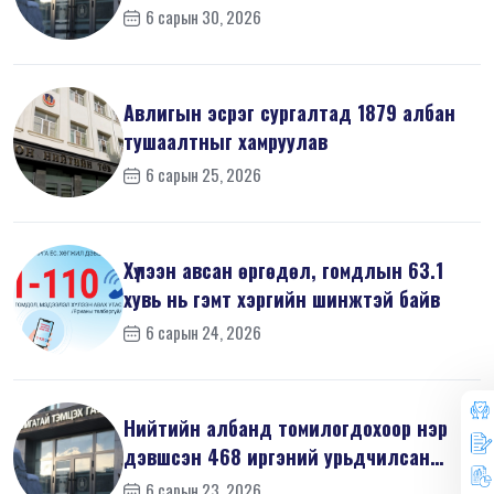
мэдүүл...
6 сарын 30, 2026
Авлигын эсрэг сургалтад 1879 албан
тушаалтныг хамруулав
6 сарын 25, 2026
Хүлээн авсан өргөдөл, гомдлын 63.1
хувь нь гэмт хэргийн шинжтэй байв
6 сарын 24, 2026
Нийтийн албанд томилогдохоор нэр
дэвшсэн 468 иргэний урьдчилсан
мэдүүл...
6 сарын 23, 2026