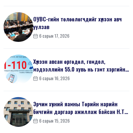
ОУВС-гийн төлөөлөгчдийг хүлээн авч
уулзав
6 сарын 17, 2026
Хүлээн авсан өргөдөл, гомдол,
мэдээллийн 55.0 хувь нь гэмт хэргийн
шин...
6 сарын 16, 2026
Эрчим хүчний яамны Төрийн нарийн
бичгийн даргаар ажиллаж байсан Н.Т
на...
6 сарын 15, 2026