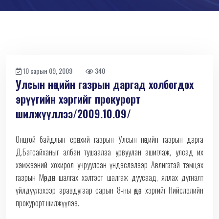
10 сарын 09, 2009
340
Улсын нөөцийн газрын даргад холбогдох
эрүүгийн хэргийг прокурорт
шилжүүллээ/2009.10.09/
Онцгой байдлын ерөнхий газрын Улсын нөөцийн газрын дарга
Д.Батсайханыг албан тушаалаа урвуулан ашиглаж, улсад их
хэмжээний хохирол учруулсан үндэслэлээр Авлигатай тэмцэх
газрын Мөрдөн шалгах хэлтэст шалгаж дуусаад, яллах дүгнэлт
үйлдүүлэхээр аравдугаар сарын 8-ны өдөр хэргийг Нийслэлийн
прокурорт шилжүүлээ.