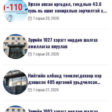
Хүлээн авсан өргөдөл, гомдлын 43.6
хувь нь ашиг сонирхлын зөрчилтэй х...
7 сарын 29, 2026
Эрүүгийн 1027 хэрэгт мөрдөн шалгах
ажиллагаа явуулав
7 сарын 28, 2026
Нийтийн албанд томилогдохоор нэр
дэвшсэн 405 иргэний урьдчилсан
мэдүүл...
7 сарын 27, 2026
Эрүүгийн 1003 хэрэгт мөрдөн шалгах