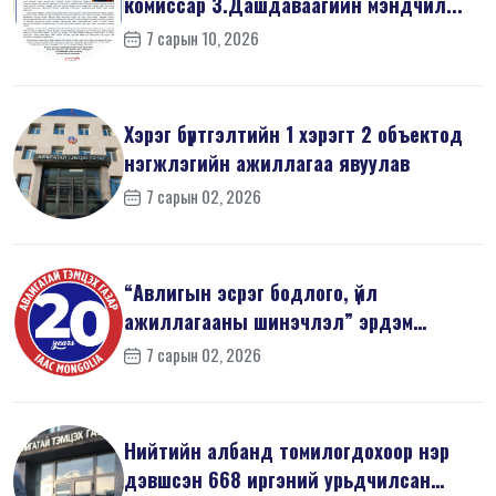
комиссар З.Дашдаваагийн мэндчил...
7 сарын 10, 2026
Хэрэг бүртгэлтийн 1 хэрэгт 2 объектод
нэгжлэгийн ажиллагаа явуулав
7 сарын 02, 2026
“Авлигын эсрэг бодлого, үйл
ажиллагааны шинэчлэл” эрдэм
шинжилгээний б...
7 сарын 02, 2026
Нийтийн албанд томилогдохоор нэр
дэвшсэн 668 иргэний урьдчилсан