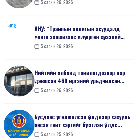
5 сарын 26, 2026
АНУ: “Трампын авлигын асуудалд
мөнгө завшихаас илүү өргөн хүрээний
шин...
5 сарын 26, 2026
Нийтийн албанд томилогдохоор нэр
дэвшсэн 460 иргэний урьдчилсан
мэдүүл...
5 сарын 26, 2026
Бусдаас үргэлжилсэн үйлдлээр хахууль
авсан гэмт хэргийг бүлэглэн үйлдс...
5 сарын 25, 2026