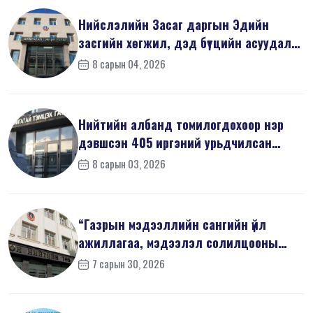
Нийслэлийн Засаг даргын Эдийн
засгийн хөгжил, дэд бүтцийн асуудал
хари...
8 сарын 04, 2026
Нийтийн албанд томилогдохоор нэр
дэвшсэн 405 иргэний урьдчилсан
мэдүүл...
8 сарын 03, 2026
“Газрын мэдээллийн сангийн үйл
ажиллагаа, мэдээлэл солилцооны
журам”-...
7 сарын 30, 2026