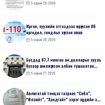
5 сарын 29, 2026
Иргэн, хуулийн этгээдээс ирүүлсэн 86
өргөдөл, гомдлыг хүлээн авав
5 сарын 28, 2026
Бусдад 87,7 мянган ам.долларыг хууль
бусаар шилжүүлсэн албан тушаалтан...
5 сарын 27, 2026
Авлигатай тэмцэх газраас “Соёл”,
“Өлзийт”, “Хандгайт” зэрэг хүүхдийн з...