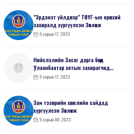
"Эрдэнэт үйлдвэр" ТӨҮГ-ын ерөнхий
захиралд хүргүүлсэн Зөвлөмж
5 сарын 17, 2023
Нийслэлийн Засаг дарга бөгөөд
Улаанбаатар хотын захирагчид
хүргүүлсэн ...
5 сарын 17, 2023
Зам тээврийн хөгжлийн сайдад
хүргүүлсэн Зөвлөмж
5 сарын 06, 2023