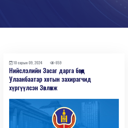
10 сарын 09, 2024
659
Нийслэлийн Засаг дарга бөгөөд
Улаанбаатар хотын захирагчид
хүргүүлсэн Зөвлөмж