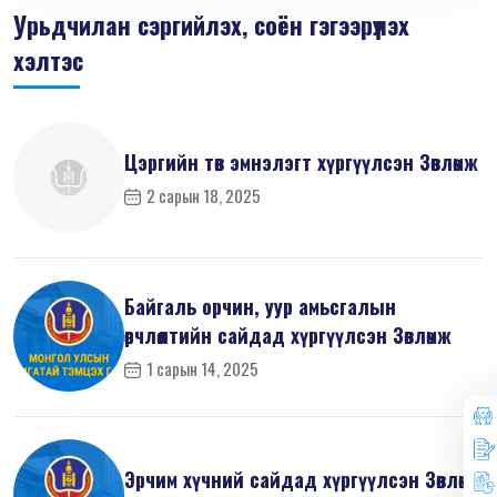
Урьдчилан сэргийлэх, соён гэгээрүүлэх
хэлтэс
Цэргийн төв эмнэлэгт хүргүүлсэн Зөвлөмж
2 сарын 18, 2025
Байгаль орчин, уур амьсгалын
өөрчлөлтийн сайдад хүргүүлсэн Зөвлөмж
1 сарын 14, 2025
Эрчим хүчний сайдад хүргүүлсэн Зөвлөмж