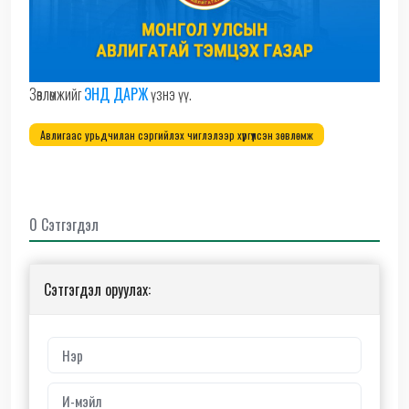
Зөвлөмжийг
ЭНД ДАРЖ
үзнэ үү.
Авлигаас урьдчилан сэргийлэх чиглэлээр хүргүүлсэн зөвлөмж
0 Сэтгэгдэл
Сэтгэгдэл оруулах: