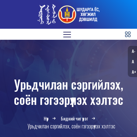
A-
A
A+
Урьдчилан сэргийлэх,
соён гэгээрүүлэх хэлтэс
Нүүр
Бидний чиг үүрэг
Урьдчилан сэргийлэх, соён гэгээрүүлэх хэлтэс