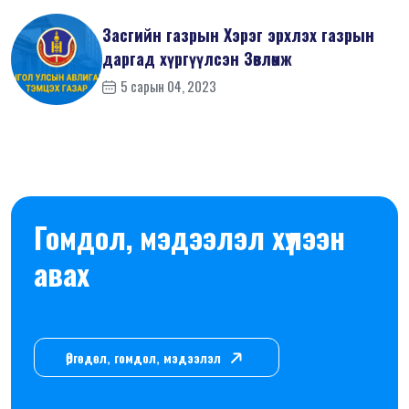
Засгийн газрын Хэрэг эрхлэх газрын
даргад хүргүүлсэн Зөвлөмж
5 сарын 04, 2023
Гомдол, мэдээлэл хүлээн
авах
Өргөдөл, гомдол, мэдээлэл