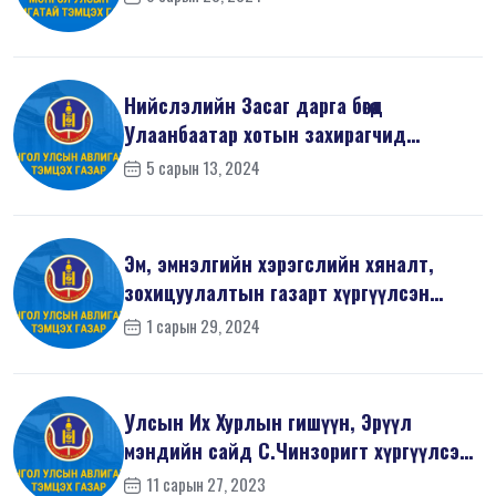
Нийслэлийн Засаг дарга бөгөөд
Улаанбаатар хотын захирагчид
хүргүүлсэн ...
5 сарын 13, 2024
Эм, эмнэлгийн хэрэгслийн хяналт,
зохицуулалтын газарт хүргүүлсэн
Зөвлө...
1 сарын 29, 2024
Улсын Их Хурлын гишүүн, Эрүүл
мэндийн сайд С.Чинзоригт хүргүүлсэн
Зөвл...
11 сарын 27, 2023