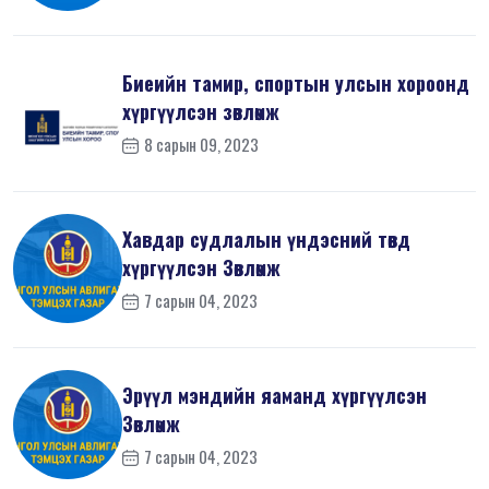
Биеийн тамир, спортын улсын хороонд
хүргүүлсэн зөвлөмж
8 сарын 09, 2023
Хавдар судлалын үндэсний төвд
хүргүүлсэн Зөвлөмж
7 сарын 04, 2023
Эрүүл мэндийн яаманд хүргүүлсэн
Зөвлөмж
7 сарын 04, 2023