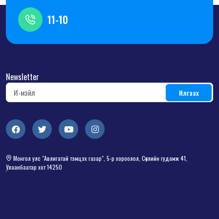
11-10
Newsletter
Монгол улс "Авлигатай тэмцэх газар", 5-р хороолол, Сөүлийн гудамж 41,
Улаанбаатар хот 14250