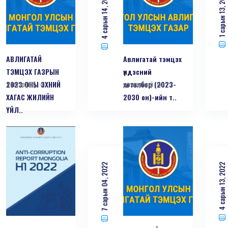
4 сарын 14, 2023
1 сарын 13, 2023
АВЛИГАТАЙ
Авлигатай тэмцэх
ТЭМЦЭХ ГАЗРЫН
үндэсний
2023 ОНЫ ЭХНИЙ
дэлгэрэнгүй
хөтөлбөр (2023-
дэлгэрэнгүй
ХАГАС ЖИЛИЙН
2030 он)-ийн т..
ҮЙЛ..
7 сарын 04, 2022
4 сарын 13, 2022