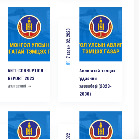
7 сарын 02, 2023
ANTI-СORRUPTION
Авлигатай тэмцэх
REPORT 2023
үндэсний
дэлгэрэнгүй
хөтөлбөр (2023-
дэлгэрэнгүй
2030)