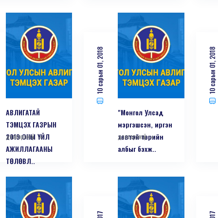
10 сарын 01, 2018
10 сарын 01, 2018
АВЛИГАТАЙ
"Монгол Улсад
ТЭМЦЭХ ГАЗРЫН
мэргэшсэн, иргэн
2019 ОНЫ ҮЙЛ
дэлгэрэнгүй
төвтэй төрийн
дэлгэрэнгүй
АЖИЛЛАГААНЫ
албыг бэхж..
ТӨЛӨВЛ..