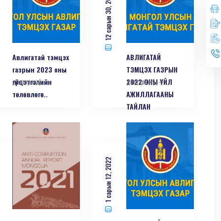
12 сарын 30, 2022
Авлигатай тэмцэх
АВЛИГАТАЙ
газрын 2023 оны
ТЭМЦЭХ ГАЗРЫН
гүйцэтгэлийн
дэлгэрэнгүй
2022 ОНЫ ҮЙЛ
дэлгэрэнгүй
төлөвлөгө..
АЖИЛЛАГААНЫ
ТАЙЛАН
1 сарын 12, 2022