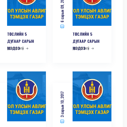
6 сарын 09, 2017
ТӨСЛИЙН 5
ТӨСЛИЙН 5
ДУГААР САРЫН
ДУГААР САРЫН
МЭДЭЭ
дэлгэрэнгүй
МЭДЭЭ
дэлгэрэнгүй
3 сарын 10, 2017