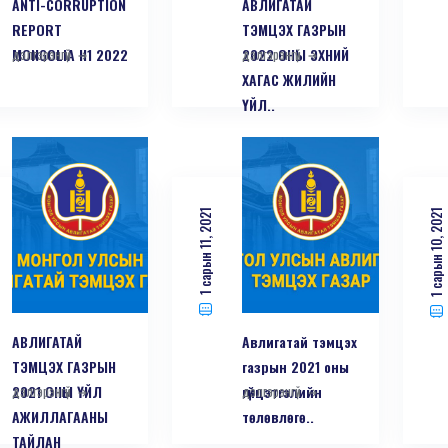
ANTI-СORRUPTION
АВЛИГАТАЙ
REPORT
ТЭМЦЭХ ГАЗРЫН
MONGOLIA H1 2022
дэлгэрэнгүй
2022 ОНЫ ЭХНИЙ
дэлгэрэнгүй
ХАГАС ЖИЛИЙН
ҮЙЛ..
1 сарын 11, 2021
1 сарын 10, 2021
АВЛИГАТАЙ
Авлигатай тэмцэх
ТЭМЦЭХ ГАЗРЫН
газрын 2021 оны
2021 ОНЫ ҮЙЛ
дэлгэрэнгүй
гүйцэтгэлийн
дэлгэрэнгүй
АЖИЛЛАГААНЫ
төлөвлөгө..
ТАЙЛАН