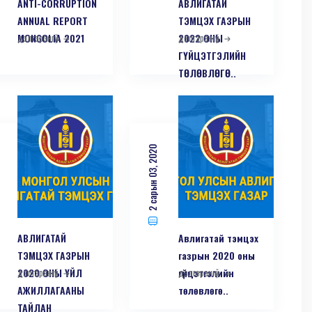
ANTI-СORRUPTION
АВЛИГАТАЙ
ANNUAL REPORT
ТЭМЦЭХ ГАЗРЫН
MONGOLIA 2021
дэлгэрэнгүй
2022 ОНЫ
дэлгэрэнгүй
ГҮЙЦЭТГЭЛИЙН
ТӨЛӨВЛӨГӨ..
2 сарын 03, 2020
АВЛИГАТАЙ
Авлигатай тэмцэх
ТЭМЦЭХ ГАЗРЫН
газрын 2020 оны
2020 ОНЫ ҮЙЛ
дэлгэрэнгүй
гүйцэтгэлийн
дэлгэрэнгүй
АЖИЛЛАГААНЫ
төлөвлөгө..
ТАЙЛАН