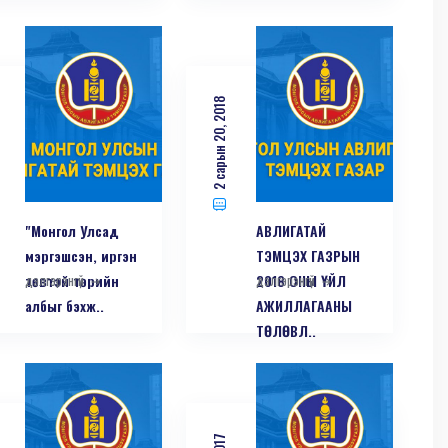
2 сарын 20, 2018
"Монгол Улсад
АВЛИГАТАЙ
мэргэшсэн, иргэн
ТЭМЦЭХ ГАЗРЫН
төвтэй төрийн
дэлгэрэнгүй
2018 ОНЫ ҮЙЛ
дэлгэрэнгүй
албыг бэхж..
АЖИЛЛАГААНЫ
ТӨЛӨВЛ..