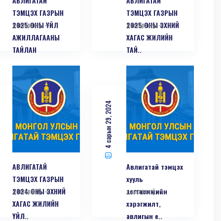
АВЛИГАТАЙ
АВЛИГАТАЙ
ТЭМЦЭХ ГАЗРЫН
ТЭМЦЭХ ГАЗРЫН
2025 ОНЫ ҮЙЛ
дэлгэрэнгүй
2025 ОНЫ ЭХНИЙ
дэлгэрэнгүй
АЖИЛЛАГААНЫ
ХАГАС ЖИЛИЙН
ТАЙЛАН
ТАЙ..
4 сарын 29, 2024
АВЛИГАТАЙ
Авлигатай тэмцэх
ТЭМЦЭХ ГАЗРЫН
хууль
2024 ОНЫ ЭХНИЙ
дэлгэрэнгүй
тогтоомжийн
дэлгэрэнгүй
ХАГАС ЖИЛИЙН
хэрэгжилт,
ҮЙЛ..
авлигын е..