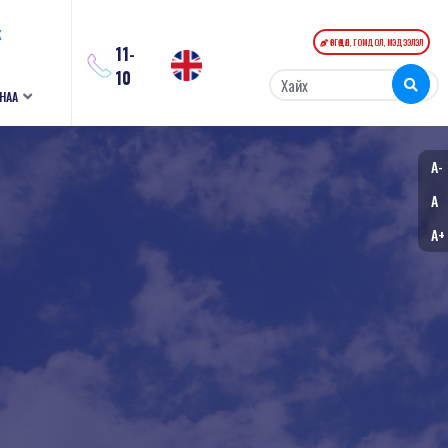
К
ӨРГӨДӨЛ, ГОМДОЛ, МЭДЭЭЛЭЛ
11-
10
АНАА
A-
A
A+