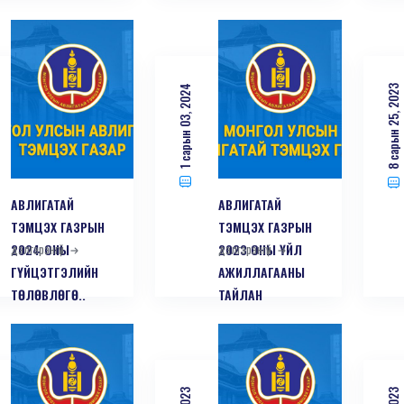
1 сарын 03, 2024
8 сарын 25, 2023
АВЛИГАТАЙ
АВЛИГАТАЙ
ТЭМЦЭХ ГАЗРЫН
ТЭМЦЭХ ГАЗРЫН
2024 ОНЫ
дэлгэрэнгүй
2023 ОНЫ ҮЙЛ
дэлгэрэнгүй
ГҮЙЦЭТГЭЛИЙН
АЖИЛЛАГААНЫ
ТӨЛӨВЛӨГӨ..
ТАЙЛАН