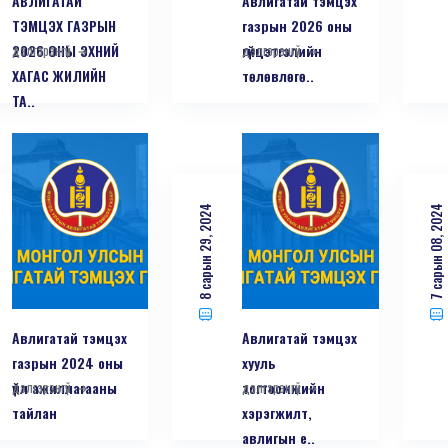
АВЛИГАТАЙ
Авлигатай тэмцэх
ТЭМЦЭХ ГАЗРЫН
газрын 2026 оны
2026 ОНЫ ЭХНИЙ
дэлгэрэнгүй
гүйцэтгэлийн
дэлгэрэнгүй
ХАГАС ЖИЛИЙН
төлөвлөгө..
ТА..
8 сарын 29, 2024
7 сарын 08, 2024
Авлигатай тэмцэх
Авлигатай тэмцэх
газрын 2024 оны
хууль
үйл ажиллагааны
дэлгэрэнгүй
тогтоомжийн
дэлгэрэнгүй
тайлан
хэрэгжилт,
авлигын е..