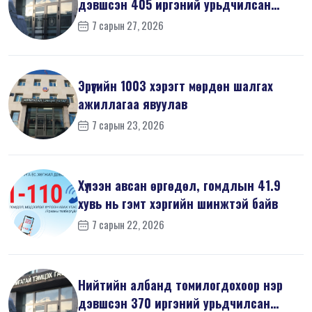
дэвшсэн 405 иргэний урьдчилсан
мэдүүл...
7 сарын 27, 2026
Эрүүгийн 1003 хэрэгт мөрдөн шалгах
ажиллагаа явуулав
7 сарын 23, 2026
Хүлээн авсан өргөдөл, гомдлын 41.9
хувь нь гэмт хэргийн шинжтэй байв
7 сарын 22, 2026
Нийтийн албанд томилогдохоор нэр
дэвшсэн 370 иргэний урьдчилсан