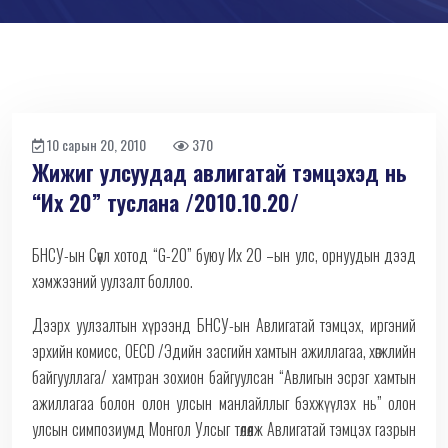
10 сарын 20, 2010
370
Жижиг улсуудад авлигатай тэмцэхэд нь
“Их 20” туслана /2010.10.20/
БНСУ-ын Сөүл хотод “G-20” буюу Их 20 –ын улс, орнуудын дээд
хэмжээний уулзалт боллоо.
Дээрх уулзалтын хүрээнд БНСУ-ын Авлигатай тэмцэх, иргэний
эрхийн комисс, OECD /Эдийн засгийн хамтын ажиллагаа, хөгжлийн
байгууллага/ хамтран зохион байгуулсан “Авлигын эсрэг хамтын
ажиллагаа болон олон улсын манлайллыг бэхжүүлэх нь” олон
улсын симпозиумд Монгол Улсыг төлөөлж Авлигатай тэмцэх газрын