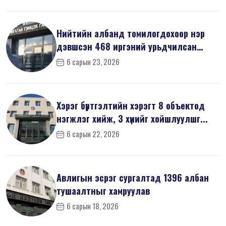
Нийтийн албанд томилогдохоор нэр
дэвшсэн 468 иргэний урьдчилсан
мэдүүл...
6 сарын 23, 2026
Хэрэг бүртгэлтийн хэрэгт 8 объектод
нэгжлэг хийж, 3 хүнийг хойшлуулшг...
6 сарын 22, 2026
Авлигын эсрэг сургалтад 1396 албан
тушаалтныг хамруулав
6 сарын 18, 2026