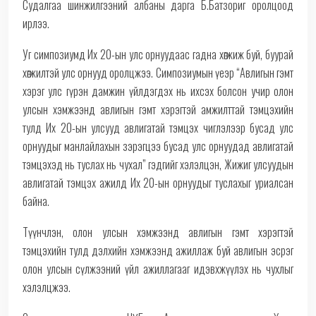
Судалгаа шинжилгээний албаны дарга Б.Батзориг оролцоод
ирлээ.
Уг симпозиумд Их 20-ын улс орнуудаас гадна хөгжиж буй, буурай
хөгжилтэй улс орнууд оролцжээ. Симпозиумын үеэр “Авлигын гэмт
хэрэг улс гүрэн дамжин үйлдэгдэх нь ихсэх болсон учир олон
улсын хэмжээнд авлигын гэмт хэрэгтэй амжилттай тэмцэхийн
тулд Их 20-ын улсууд авлигатай тэмцэх чиглэлээр бусад улс
орнуудыг манлайлахын зэрэгцээ бусад улс орнуудад авлигатай
тэмцэхэд нь туслах нь чухал” гэдгийг хэлэлцэн, Жижиг улсуудын
авлигатай тэмцэх ажилд Их 20-ын орнуудыг туслахыг уриалсан
байна.
Түүнчлэн, олон улсын хэмжээнд авлигын гэмт хэрэгтэй
тэмцэхийн тулд дэлхийн хэмжээнд ажиллаж буй авлигын эсрэг
олон улсын сүлжээний үйл ажиллагааг идэвхжүүлэх нь чухлыг
хэлэлцжээ.