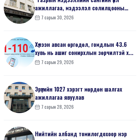
ажиллагаа, мэдээлэл солилцооны
журам”-...
7 сарын 30, 2026
Хүлээн авсан өргөдөл, гомдлын 43.6
хувь нь ашиг сонирхлын зөрчилтэй х...
7 сарын 29, 2026
Эрүүгийн 1027 хэрэгт мөрдөн шалгах
ажиллагаа явуулав
7 сарын 28, 2026
Нийтийн албанд томилогдохоор нэр