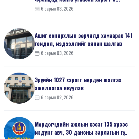
6 сарын 03, 2026
Ашиг сонирхлын зөрчилд хамаарах 141
гомдол, мэдээллийг хянан шалгав
6 сарын 03, 2026
Эрүүгийн 1027 хэрэгт мөрдөн шалгах
ажиллагаа явуулав
6 сарын 02, 2026
Мөрдөгчдийн ажлын хэсэг 135 хүнээс
мэдүүлэг авч, 30 дансны зарлагын гү...