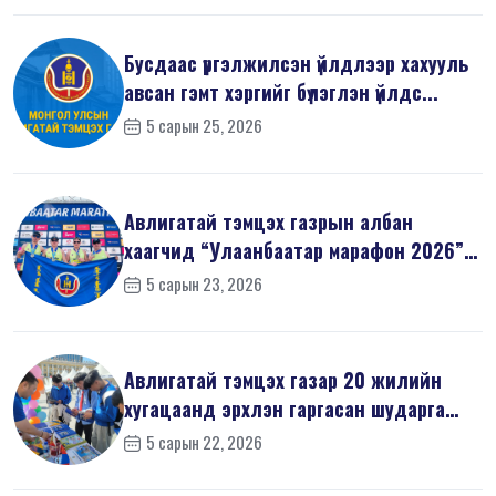
Бусдаас үргэлжилсэн үйлдлээр хахууль
авсан гэмт хэргийг бүлэглэн үйлдс...
5 сарын 25, 2026
Авлигатай тэмцэх газрын албан
хаагчид “Улаанбаатар марафон 2026”-
д оро...
5 сарын 23, 2026
Авлигатай тэмцэх газар 20 жилийн
хугацаанд эрхлэн гаргасан шударга
ёсн...
5 сарын 22, 2026