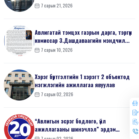
мэдүүл...
7 сарын 21, 2026
Авлигатай тэмцэх газрын дарга, тэргүүн
комиссар З.Дашдаваагийн мэндчил...
7 сарын 10, 2026
Хэрэг бүртгэлтийн 1 хэрэгт 2 объектод
нэгжлэгийн ажиллагаа явуулав
7 сарын 02, 2026
“Авлигын эсрэг бодлого, үйл
ажиллагааны шинэчлэл” эрдэм
шинжилгээний б...
7 сарын 02, 2026