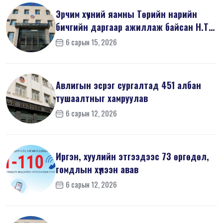
Эрчим хүчний яамны Төрийн нарийн
бичгийн даргаар ажиллаж байсан Н.Т
на...
6 сарын 15, 2026
Авлигын эсрэг сургалтад 451 албан
тушаалтныг хамруулав
6 сарын 12, 2026
Иргэн, хуулийн этгээдээс 73 өргөдөл,
гомдлын хүлээн авав
6 сарын 12, 2026