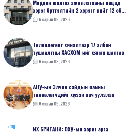
Мөрдөн шалгах ажиллагааны явцад
хэрэг бүртгэлтийн 2 хэрэгт нийт 12 об...
6 сарын 09, 2026
Төлөвлөгөөт хяналтаар 17 албан
тушаалтны ХАСХОМ-ийг хянан шалгав
6 сарын 08, 2026
АНУ-ын Элчин сайдын яамны
төлөөлөгчдийг хүлээн авч уулзлаа
6 сарын 05, 2026
ИХ БРИТАНИ: ОХУ-ын хориг арга