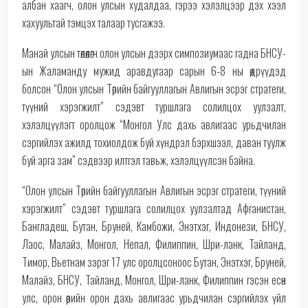
албан хаагч, олон улсын худалдаа, гэрээ хэлэлцээр дэх хээл
хахуультай тэмцэх талаар тусгажээ.
Манай улсын төлөөлөгч олон улсын дээрх симпозиумаас гадна БНСУ-
ын Жаламанду мужид аравдугаар сарын 6-8 ны өдрүүдэд
болсон “Олон улсын Төрийн байгууллагын Авлигын эсрэг стратеги,
түүний хэрэгжилт” сэдэвт туршлага солилцох уулзалт,
хэлэлцүүлэгт оролцож “Монгол Улс дахь авлигаас урьдчилан
сэргийлэх ажилд тохиолдож буй хүндрэл бэрхшээл, даван туулж
буй арга зам” сэдвээр илтгэл тавьж, хэлэлцүүлсэн байна.
“Олон улсын Төрийн байгууллагын Авлигын эсрэг стратеги, түүний
хэрэгжилт” сэдэвт туршлага солилцох уулзалтад Афганистан,
Бангладеш, Бутан, Бруней, Камбожи, Энэтхэг, Индонези, БНСУ,
Лаос, Малайз, Монгол, Непал, Филиппин, Шри-ланк, Тайланд,
Тимор, Вьетнам зэрэг 17 улс оролцсоноос Бутан, Энэтхэг, Бруней,
Малайз, БНСУ, Тайланд, Монгол, Шри-ланк, Филиппин гэсэн есөн
улс, орон өөрийн орон дахь авлигаас урьдчилан сэргийлэх үйл