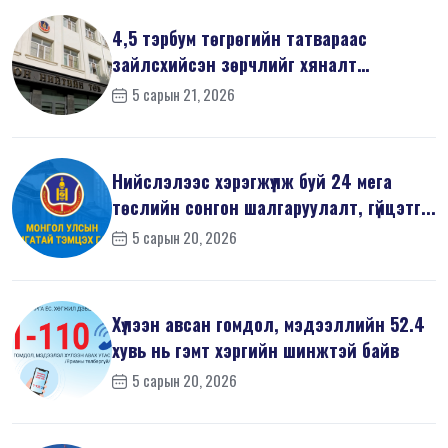
4,5 тэрбум төгрөгийн татвараас
зайлсхийсэн зөрчлийг хяналт
шалгалтаар ...
5 сарын 21, 2026
Нийслэлээс хэрэгжүүлж буй 24 мега
төслийн сонгон шалгаруулалт, гүйцэтг...
5 сарын 20, 2026
Хүлээн авсан гомдол, мэдээллийн 52.4
хувь нь гэмт хэргийн шинжтэй байв
5 сарын 20, 2026