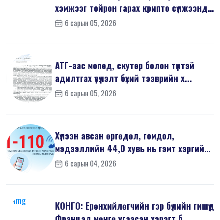
хэмжээг тойрон гарах крипто сүлжээнд
хор...
6 сарын 05, 2026
АТГ-аас мопед, скутер болон түүнтэй
адилтгах үзүүлэлт бүхий тээврийн х...
6 сарын 05, 2026
Хүлээн авсан өргөдөл, гомдол,
мэдээллийн 44,0 хувь нь гэмт хэргийн
шин...
6 сарын 04, 2026
КОНГО: Ерөнхийлөгчийн гэр бүлийн гишүүд
Францад мөнгө угаасан хэрэгт б...