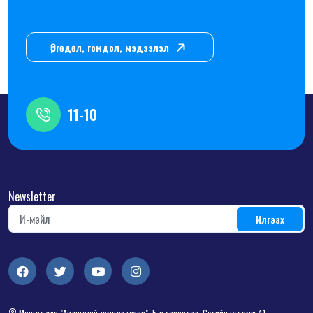
Өргөдөл, гомдол, мэдээлэл
11-10
Newsletter
Монгол улс "Авлигатай тэмцэх газар", 5-р хороолол, Сөүлийн гудамж 41,