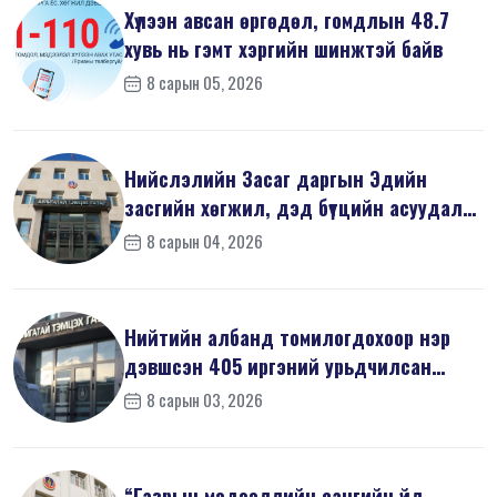
Хүлээн авсан өргөдөл, гомдлын 48.7
хувь нь гэмт хэргийн шинжтэй байв
8 сарын 05, 2026
Нийслэлийн Засаг даргын Эдийн
засгийн хөгжил, дэд бүтцийн асуудал
хари...
8 сарын 04, 2026
Нийтийн албанд томилогдохоор нэр
дэвшсэн 405 иргэний урьдчилсан
мэдүүл...
8 сарын 03, 2026
“Газрын мэдээллийн сангийн үйл