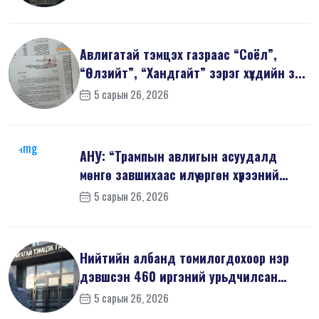
Авлигатай тэмцэх газраас “Соёл”,
“Өлзийт”, “Хандгайт” зэрэг хүүхдийн з...
5 сарын 26, 2026
АНУ: “Трампын авлигын асуудалд
мөнгө завшихаас илүү өргөн хүрээний
шин...
5 сарын 26, 2026
Нийтийн албанд томилогдохоор нэр
дэвшсэн 460 иргэний урьдчилсан
мэдүүл...
5 сарын 26, 2026