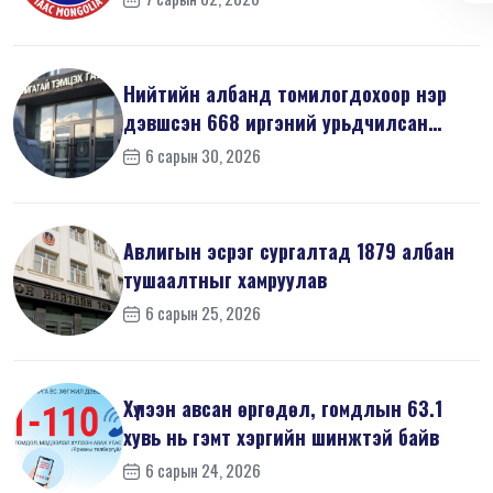
Нийтийн албанд томилогдохоор нэр
дэвшсэн 668 иргэний урьдчилсан
мэдүүл...
6 сарын 30, 2026
Авлигын эсрэг сургалтад 1879 албан
тушаалтныг хамруулав
6 сарын 25, 2026
Хүлээн авсан өргөдөл, гомдлын 63.1
хувь нь гэмт хэргийн шинжтэй байв
6 сарын 24, 2026