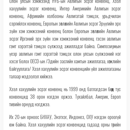
Олон улсын хэмжээнд НҮБ-ын Авлигын эсрэг конвенц, Хээл
хахуулийн эсрэг конвенц, Интер Америкийн Авлигын эсрэг
конвенц, Африкийн холбооны Авлигатай тэмцэх, урьдчилан
сэргийлэх конвенц, Европын зөвлөлийн Авлигын эсрэг Эрүүгийн эрх
зүйн хэм хэмжээний конвенц болон Европын зөвлөлийн Авлигын
эсрэг Иргэний эрх зүйн хэм хэмжээний конвенц гэсэн авлигын
гэмт хэрэгтэй тэмцэх сүлжээд ажилладаг байна. Симпозиумын
үеэр авлигын гэмт хэрэгтэй тэмцэх олон улсын сүлжээний нэг
хэсэг болох OECD-ын /Эдийн засгийн хамтын ажиллагаа, хөгжлийн
байгууллага/ Хээл хахуулийн эсрэг конвенцийн үйл ажиллагааны
талаар мэдээлэл хийжээ.
Хээл хахуулийн эсрэг конвенц нь 1999 онд батлагдсан бөгөөд тус
конвенцид 38 орон нэгдэн оржээ. Тухайлбал, Америк, Европ
тивийн орнууд нэгджээ.
Их 20-ын орноос БНХАУ, Энэтхэг, Индонез, ОХУ нэгдэн ороогүй
юм байна. Хээл хахуулийн эсрэг конвенцид гадаад орны төрийн