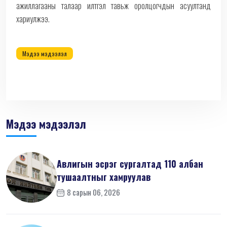
ажиллагааны талаар илтгэл тавьж оролцогчдын асуултанд
хариулжээ.
Мэдээ мэдээлэл
Мэдээ мэдээлэл
Авлигын эсрэг сургалтад 110 албан
тушаалтныг хамруулав
8 сарын 06, 2026