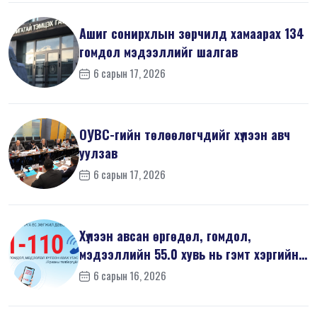
Ашиг сонирхлын зөрчилд хамаарах 134
гомдол мэдээллийг шалгав
6 сарын 17, 2026
ОУВС-гийн төлөөлөгчдийг хүлээн авч
уулзав
6 сарын 17, 2026
Хүлээн авсан өргөдөл, гомдол,
мэдээллийн 55.0 хувь нь гэмт хэргийн
шин...
6 сарын 16, 2026