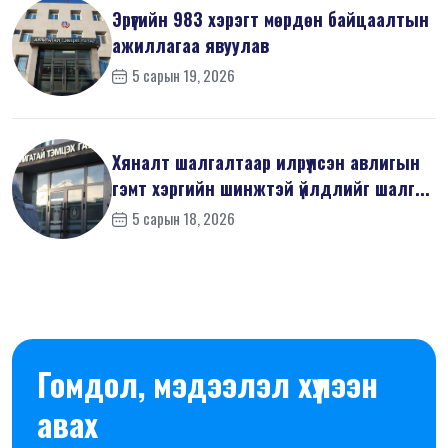
Эрүүгийн 983 хэрэгт мөрдөн байцаалтын
ажиллагаа явуулав
5 сарын 19, 2026
Хяналт шалгалтаар илрүүлсэн авлигын
гэмт хэргийн шинжтэй үйлдлийг шалг...
5 сарын 18, 2026
Гомдол, мэдээлэл хүлээн
авах