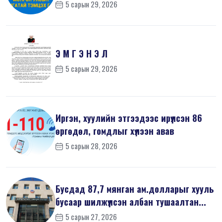
5 сарын 29, 2026
Э М Г Э Н Э Л
5 сарын 29, 2026
Иргэн, хуулийн этгээдээс ирүүлсэн 86
өргөдөл, гомдлыг хүлээн авав
5 сарын 28, 2026
Бусдад 87,7 мянган ам.долларыг хууль
бусаар шилжүүлсэн албан тушаалтан...
5 сарын 27, 2026