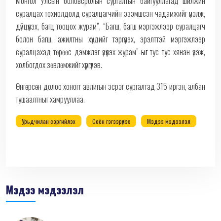
Монгол Улсын боловсролын сургалтын байгууллагад шилжин
суралцах тохиолдолд суралцагчийн эзэмшсэн чадамжийг үнэлж,
дүйцүүлэх, багц тооцох журам”, “Багш, багш мэргэжлээр суралцагч
болон багш, ажилтны хүүхдийг тэргүүлэх, эрэлттэй мэргэжлээр
суралцахад төрөөс дэмжлэг үзүүлэх журам
”
-ыг
тус тус хянан үзэж,
холбогдох зөвлөмжийг хүргүүлэв.
Өнгөрсөн долоо хоногт авлигын эсрэг сургалтад 315 иргэн, албан
тушаалтныг хамрууллаа.
Урьдчилан сэргийлэх
Соён гэгээрүүлэх
Мэдээ мэдээлэл
Мэдээ мэдээлэл