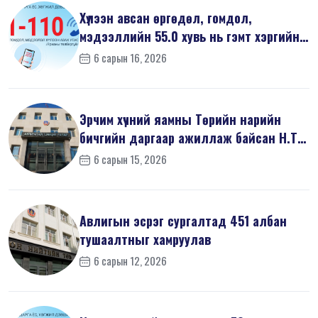
Хүлээн авсан өргөдөл, гомдол,
мэдээллийн 55.0 хувь нь гэмт хэргийн
шин...
6 сарын 16, 2026
Эрчим хүчний яамны Төрийн нарийн
бичгийн даргаар ажиллаж байсан Н.Т
на...
6 сарын 15, 2026
Авлигын эсрэг сургалтад 451 албан
тушаалтныг хамруулав
6 сарын 12, 2026