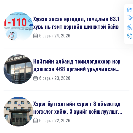
Хүлээн авсан өргөдөл, гомдлын 63.1
хувь нь гэмт хэргийн шинжтэй байв
6 сарын 24, 2026
Нийтийн албанд томилогдохоор нэр
дэвшсэн 468 иргэний урьдчилсан
мэдүүл...
6 сарын 23, 2026
Хэрэг бүртгэлтийн хэрэгт 8 объектод
нэгжлэг хийж, 3 хүнийг хойшлуулшг...
6 сарын 22, 2026