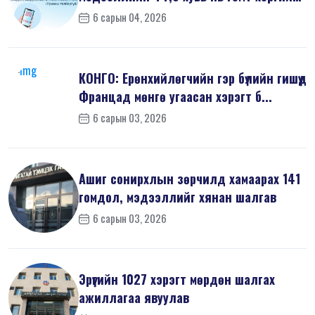
шин...
6 сарын 04, 2026
КОНГО: Ерөнхийлөгчийн гэр бүлийн гишүүд
Францад мөнгө угаасан хэрэгт б...
6 сарын 03, 2026
Ашиг сонирхлын зөрчилд хамаарах 141
гомдол, мэдээллийг хянан шалгав
6 сарын 03, 2026
Эрүүгийн 1027 хэрэгт мөрдөн шалгах
ажиллагаа явуулав