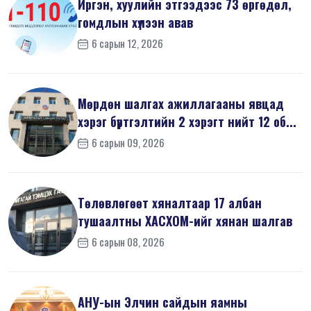
Иргэн, хуулийн этгээдээс 73 өргөдөл,
гомдлын хүлээн авав
6 сарын 12, 2026
Мөрдөн шалгах ажиллагааны явцад
хэрэг бүртгэлтийн 2 хэрэгт нийт 12 об...
6 сарын 09, 2026
Төлөвлөгөөт хяналтаар 17 албан
тушаалтны ХАСХОМ-ийг хянан шалгав
6 сарын 08, 2026
АНУ-ын Элчин сайдын яамны