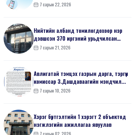
7 сарын 22, 2026
Нийтийн албанд томилогдохоор нэр
дэвшсэн 370 иргэний урьдчилсан
мэдүүл...
7 сарын 21, 2026
Авлигатай тэмцэх газрын дарга, тэргүүн
комиссар З.Дашдаваагийн мэндчил...
7 сарын 10, 2026
Хэрэг бүртгэлтийн 1 хэрэгт 2 объектод
нэгжлэгийн ажиллагаа явуулав
7 сарын 02, 2026