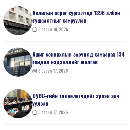
Авлигын эсрэг сургалтад 1396 албан
тушаалтныг хамруулав
6 сарын 18, 2026
Ашиг сонирхлын зөрчилд хамаарах 134
гомдол мэдээллийг шалгав
6 сарын 17, 2026
ОУВС-гийн төлөөлөгчдийг хүлээн авч
уулзав
6 сарын 17, 2026