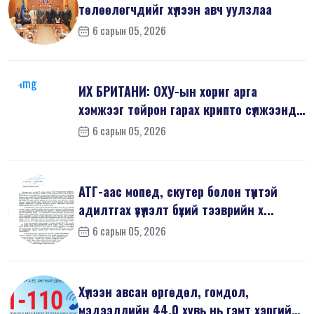
төлөөлөгчдийг хүлээн авч уулзлаа
6 сарын 05, 2026
ИХ БРИТАНИ: ОХУ-ын хориг арга
хэмжээг тойрон гарах крипто сүлжээнд
хор...
6 сарын 05, 2026
АТГ-аас мопед, скутер болон түүнтэй
адилтгах үзүүлэлт бүхий тээврийн х...
6 сарын 05, 2026
Хүлээн авсан өргөдөл, гомдол,
мэдээллийн 44,0 хувь нь гэмт хэргийн