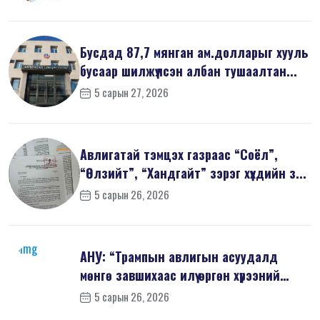
Бусдад 87,7 мянган ам.долларыг хууль
бусаар шилжүүлсэн албан тушаалтан...
5 сарын 27, 2026
Авлигатай тэмцэх газраас “Соёл”,
“Өлзийт”, “Хандгайт” зэрэг хүүхдийн з...
5 сарын 26, 2026
АНУ: “Трампын авлигын асуудалд
мөнгө завшихаас илүү өргөн хүрээний
шин...
5 сарын 26, 2026