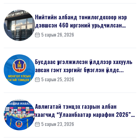
Нийтийн албанд томилогдохоор нэр
дэвшсэн 460 иргэний урьдчилсан
мэдүүл...
5 сарын 26, 2026
Бусдаас үргэлжилсэн үйлдлээр хахууль
авсан гэмт хэргийг бүлэглэн үйлдс...
5 сарын 25, 2026
Авлигатай тэмцэх газрын албан
хаагчид “Улаанбаатар марафон 2026”-
д оро...
5 сарын 23, 2026