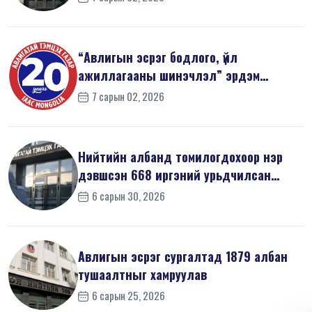
“Авлигын эсрэг бодлого, үйл
ажиллагааны шинэчлэл” эрдэм
шинжилгээний б...
7 сарын 02, 2026
Нийтийн албанд томилогдохоор нэр
дэвшсэн 668 иргэний урьдчилсан
мэдүүл...
6 сарын 30, 2026
Авлигын эсрэг сургалтад 1879 албан
тушаалтныг хамруулав
6 сарын 25, 2026