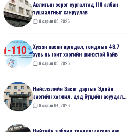
Авлигын эсрэг сургалтад 110 албан
тушаалтныг хамруулав
8 сарын 06, 2026
Хүлээн авсан өргөдөл, гомдлын 48.7
хувь нь гэмт хэргийн шинжтэй байв
8 сарын 05, 2026
Нийслэлийн Засаг даргын Эдийн
засгийн хөгжил, дэд бүтцийн асуудал
хари...
8 сарын 04, 2026
Нийтийн албанд томилогдохоор нэр