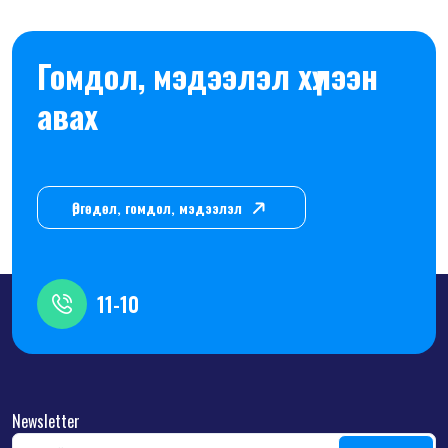
Гомдол, мэдээлэл хүлээн
авах
Өргөдөл, гомдол, мэдээлэл
11-10
Newsletter