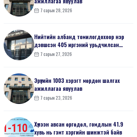
ажиллагаа явуулав
7 сарын 28, 2026
Нийтийн албанд томилогдохоор нэр
дэвшсэн 405 иргэний урьдчилсан
мэдүүл...
7 сарын 27, 2026
Эрүүгийн 1003 хэрэгт мөрдөн шалгах
ажиллагаа явуулав
7 сарын 23, 2026
Хүлээн авсан өргөдөл, гомдлын 41.9
хувь нь гэмт хэргийн шинжтэй байв