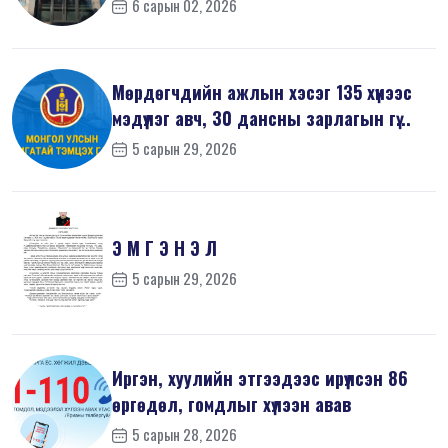
6 сарын 02, 2026
Мөрдөгчдийн ажлын хэсэг 135 хүнээс
мэдүүлэг авч, 30 дансны зарлагын гү...
5 сарын 29, 2026
Э М Г Э Н Э Л
5 сарын 29, 2026
Иргэн, хуулийн этгээдээс ирүүлсэн 86
өргөдөл, гомдлыг хүлээн авав
5 сарын 28, 2026