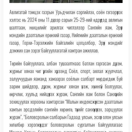
Авлигатай тэмцэх газрын Урьдчилан сэргийлэх, соён гэгээрүүлэх
хэлтэс нь 2024 оны 11 дүгээр сарын 25-29-ний өдрүүдэд авлигын
шалтгаан, нөхцөлийг арилгах чиглэлээр Сангийн яам, Эрүүл
мэндийн даатгалын ерөнхий газар, Нийгмийн даатгалын ерөнхий
газар, Горхи-Тэрэлжийн байгалийн цогцолбор, Эрүүл мэндийг
дэмжих сан зэрэг байгууллагатай хамтран ажиллав.
Төрийн байгууллага, албан тушаалтнаас батлан гаргасан дүрэм,
журмыг хянах чиг үүргийн хүрээнд Соёл, спорт, аялал жуулчлал,
залуучуудын
яаманд хамаарах соёлын салбарт мөрдөгдөж буй
зарим шийдвэр, дүрэм, журмыг хянан үзэж, хүчингүй болгуулах,
өөрчлөх, хуульд нийцүүлэх
журам, Сангийн яам болон Санхүүгийн
зохицуулах хорооны хамтарсан “Малын индексжүүлсэн даатгалын
хамтын эрсдэлийн сангийн хөрөнгө, түүнийг санхүүжүүлэх, зарцуулах
журам”, “Боловсролын салбарын Гадаад улсын, эсхүл олон улсын
хөтөлбөр хэрэгжүүлдэг боловсролын сургалтын байгууллагаас