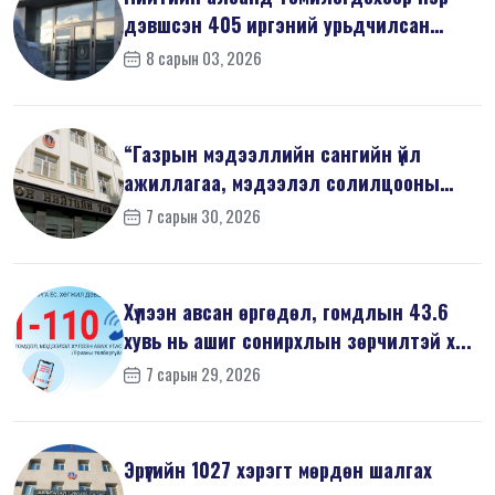
дэвшсэн 405 иргэний урьдчилсан
мэдүүл...
8 сарын 03, 2026
“Газрын мэдээллийн сангийн үйл
ажиллагаа, мэдээлэл солилцооны
журам”-...
7 сарын 30, 2026
Хүлээн авсан өргөдөл, гомдлын 43.6
хувь нь ашиг сонирхлын зөрчилтэй х...
7 сарын 29, 2026
Эрүүгийн 1027 хэрэгт мөрдөн шалгах