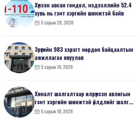
Хүлээн авсан гомдол, мэдээллийн 52.4
хувь нь гэмт хэргийн шинжтэй байв
5 сарын 20, 2026
Эрүүгийн 983 хэрэгт мөрдөн байцаалтын
ажиллагаа явуулав
5 сарын 19, 2026
Хяналт шалгалтаар илрүүлсэн авлигын
гэмт хэргийн шинжтэй үйлдлийг шалг...
5 сарын 18, 2026