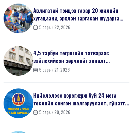
Авлигатай тэмцэх газар 20 жилийн
хугацаанд эрхлэн гаргасан шударга
ёсн...
5 сарын 22, 2026
4,5 тэрбум төгрөгийн татвараас
зайлсхийсэн зөрчлийг хяналт
шалгалтаар ...
5 сарын 21, 2026
Нийслэлээс хэрэгжүүлж буй 24 мега
төслийн сонгон шалгаруулалт, гүйцэтг...
5 сарын 20, 2026