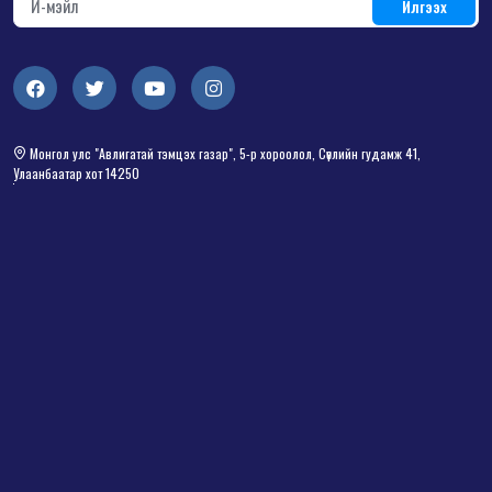
Монгол улс "Авлигатай тэмцэх газар", 5-р хороолол, Сөүлийн гудамж 41,
Улаанбаатар хот 14250