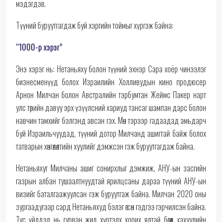
мэдэгдэв.
Түүний буруутгагдаж буй хэргийн тоймыг хүргэж байна:
“1000-р хэрэг”
Энэ хэрэг нь: Нетаньяху болон түүний эхнэр Сара хоёр чинээлэг
бизнесменүүд болох Израилийн Холливудын кино продюсер
Арнон Милчан болон Австралийн тэрбумтан Жеймс Пакер нарт
улс төрийн давуу эрх үзүүлсний хариуд тансаг шампан дарс болон
навчин тамхийг бэлгэнд авсан гэх. Мөн тэрээр гадаадад амьдарч
буй Израильчуудад, түүний дотор Милчанд ашигтай байж болох
татварын хөнгөлөлтийн хуулийг дэмжсэн гэж буруутгагдаж байна.
Нетаньяхуг Милчаны ашиг сонирхлыг дэмжиж, АНУ-ын засгийн
газрын албан тушаалтнуудтай ярилцсаны дараа түүний АНУ-ын
визийг баталгаажуулсан гэж буруутгаж байна. Милчан 2020 оны
зургаадугаар сард Нетаньяхуд бэлэг өгсөн гэдгээ гэрчилсэн байна.
Тус үйлдэл нь гурван жил хүртэлх хорих ялтай бөгөөд хахуулийн