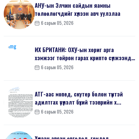
АНУ-ын Элчин сайдын яамны
төлөөлөгчдийг хүлээн авч уулзлаа
6 сарын 05, 2026
ИХ БРИТАНИ: ОХУ-ын хориг арга
хэмжээг тойрон гарах крипто сүлжээнд
хор...
6 сарын 05, 2026
АТГ-аас мопед, скутер болон түүнтэй
адилтгах үзүүлэлт бүхий тээврийн х...
6 сарын 05, 2026
Хүлээн авсан өргөдөл, гомдол,