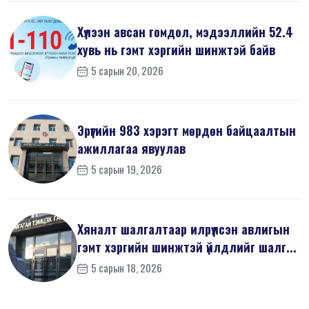
Хүлээн авсан гомдол, мэдээллийн 52.4
хувь нь гэмт хэргийн шинжтэй байв
5 сарын 20, 2026
Эрүүгийн 983 хэрэгт мөрдөн байцаалтын
ажиллагаа явуулав
5 сарын 19, 2026
Хяналт шалгалтаар илрүүлсэн авлигын
гэмт хэргийн шинжтэй үйлдлийг шалг...
5 сарын 18, 2026