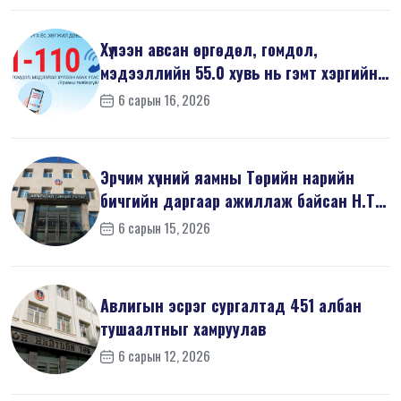
Хүлээн авсан өргөдөл, гомдол,
мэдээллийн 55.0 хувь нь гэмт хэргийн
шин...
6 сарын 16, 2026
Эрчим хүчний яамны Төрийн нарийн
бичгийн даргаар ажиллаж байсан Н.Т
на...
6 сарын 15, 2026
Авлигын эсрэг сургалтад 451 албан
тушаалтныг хамруулав
6 сарын 12, 2026