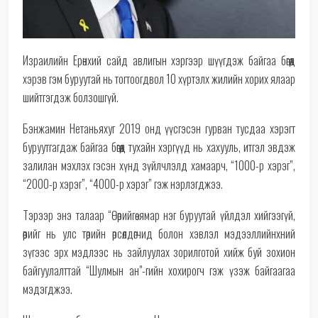
Израилийн Ерөнхий сайд авлигын хэргээр шүүгдэж байгаа бөгөөд
хэрэв гэм буруутай нь тогтоогдвол 10 хүртэлх жилийн хорих ялаар
шийтгэгдэж болзошгүй.
Бэнжамин Нетаньяхуг 2019 онд үүсгэсэн гурван тусдаа хэрэгт
буруутгагдаж байгаа бөгөөд тухайн хэргүүд нь хахууль, итгэл эвдэж
залилан мэхлэх гэсэн хүнд зүйлчлэлд хамаарч, “1000-р хэрэг”,
“2000-р хэрэг”, “4000-р хэрэг” гэж нэрлэгджээ.
Тэрээр энэ талаар “Өөрийгөө ямар нэг буруутай үйлдэл хийгээгүй,
өөрийг нь улс төрийн өрсөлдөгчид болон хэвлэл мэдээллийнхний
зүгээс эрх мэдлээс нь зайлуулах зорилготой хийж буй зохион
байгуулалттай “Шулмын ан"-гийн хохирогч гэж үзэж байгаагаа
мэдэгджээ.