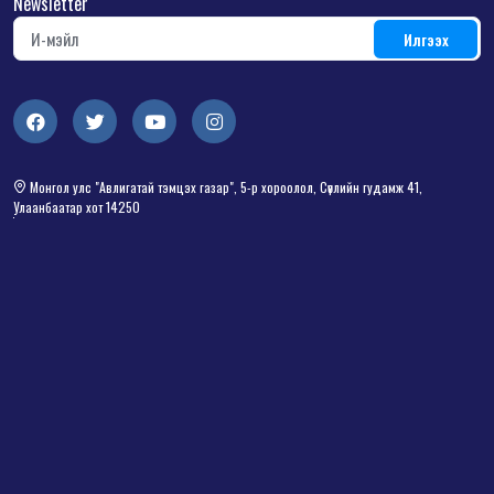
Newsletter
Монгол улс "Авлигатай тэмцэх газар", 5-р хороолол, Сөүлийн гудамж 41,
Улаанбаатар хот 14250