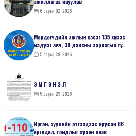
ажиллагаа явуулав
6 сарын 02, 2026
Мөрдөгчдийн ажлын хэсэг 135 хүнээс
мэдүүлэг авч, 30 дансны зарлагын гү...
5 сарын 29, 2026
Э М Г Э Н Э Л
5 сарын 29, 2026
Иргэн, хуулийн этгээдээс ирүүлсэн 86
өргөдөл, гомдлыг хүлээн авав