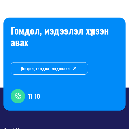
Гомдол, мэдээлэл хүлээн
авах
Өргөдөл, гомдол, мэдээлэл
11-10