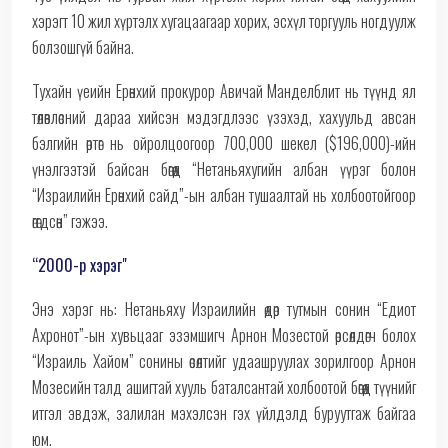
хэрэгт 10 жил хүртэлх хугацаагаар хорих, эсхүл торгууль ногдуулж
болзошгүй байна.
Тухайн үеийн Ерөнхий прокурор Авичай Манделблит нь түүнд ял
төлөвлөсний дараа хийсэн мэдэгдлээс үзэхэд, хахуульд авсан
бэлгийн өртөг нь ойролцоогоор 700,000 шекел ($196,000)-ийн
үнэлгээтэй байсан бөгөөд “Нетаньяхугийн албан үүрэг болон
“Израилийн Ерөнхий сайд”-ын албан тушаалтай нь холбоотойгоор
өгөгдсөн” гэжээ.
“2000-р хэрэг"
Энэ хэрэг нь: Нетаньяху Израилийн өдөр тутмын сонин “Едиот
Ахронот”-ын хувьцааг эзэмшигч Арнон Мозестой өрсөлдөгч болох
“Израиль Хайом” сонины өсөлтийг удаашруулах зорилгоор Арнон
Мозесийн талд ашигтай хууль баталсантай холбоотой бөгөөд түүнийг
итгэл эвдэж, залилан мэхэлсэн гэх үйлдэлд буруутгаж байгаа
юм.