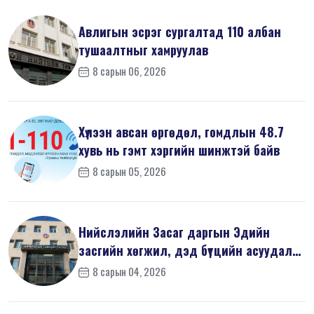
Авлигын эсрэг сургалтад 110 албан
тушаалтныг хамруулав
8 сарын 06, 2026
Хүлээн авсан өргөдөл, гомдлын 48.7
хувь нь гэмт хэргийн шинжтэй байв
8 сарын 05, 2026
Нийслэлийн Засаг даргын Эдийн
засгийн хөгжил, дэд бүтцийн асуудал
хари...
8 сарын 04, 2026