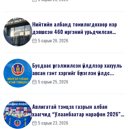
Нийтийн албанд томилогдохоор нэр
дэвшсэн 460 иргэний урьдчилсан
мэдүүл...
5 сарын 26, 2026
Бусдаас үргэлжилсэн үйлдлээр хахууль
авсан гэмт хэргийг бүлэглэн үйлдс...
5 сарын 25, 2026
Авлигатай тэмцэх газрын албан
хаагчид “Улаанбаатар марафон 2026”-
д оро...
5 сарын 23, 2026