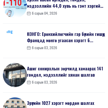
мэдээллийн 44,0 хувь нь гэмт хэргийн
шин...
6 сарын 04, 2026
КОНГО: Ерөнхийлөгчийн гэр бүлийн гишүүд
Францад мөнгө угаасан хэрэгт б...
6 сарын 03, 2026
Ашиг сонирхлын зөрчилд хамаарах 141
гомдол, мэдээллийг хянан шалгав
6 сарын 03, 2026
Эрүүгийн 1027 хэрэгт мөрдөн шалгах