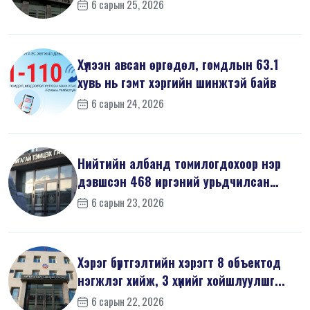
6 сарын 25, 2026
Хүлээн авсан өргөдөл, гомдлын 63.1
хувь нь гэмт хэргийн шинжтэй байв
6 сарын 24, 2026
Нийтийн албанд томилогдохоор нэр
дэвшсэн 468 иргэний урьдчилсан
мэдүүл...
6 сарын 23, 2026
Хэрэг бүртгэлтийн хэрэгт 8 объектод
нэгжлэг хийж, 3 хүнийг хойшлуулшг...
6 сарын 22, 2026