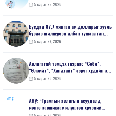
5 сарын 28, 2026
Бусдад 87,7 мянган ам.долларыг хууль
бусаар шилжүүлсэн албан тушаалтан...
5 сарын 27, 2026
Авлигатай тэмцэх газраас “Соёл”,
“Өлзийт”, “Хандгайт” зэрэг хүүхдийн з...
5 сарын 26, 2026
АНУ: “Трампын авлигын асуудалд
мөнгө завшихаас илүү өргөн хүрээний
шин...
5 сарын 26, 2026