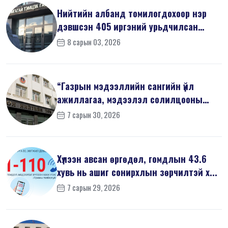
Нийтийн албанд томилогдохоор нэр
дэвшсэн 405 иргэний урьдчилсан
мэдүүл...
8 сарын 03, 2026
“Газрын мэдээллийн сангийн үйл
ажиллагаа, мэдээлэл солилцооны
журам”-...
7 сарын 30, 2026
Хүлээн авсан өргөдөл, гомдлын 43.6
хувь нь ашиг сонирхлын зөрчилтэй х...
7 сарын 29, 2026