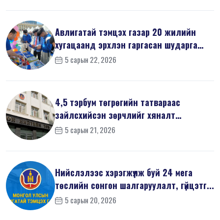
Авлигатай тэмцэх газар 20 жилийн
хугацаанд эрхлэн гаргасан шударга
ёсн...
5 сарын 22, 2026
4,5 тэрбум төгрөгийн татвараас
зайлсхийсэн зөрчлийг хяналт
шалгалтаар ...
5 сарын 21, 2026
Нийслэлээс хэрэгжүүлж буй 24 мега
төслийн сонгон шалгаруулалт, гүйцэтг...
5 сарын 20, 2026