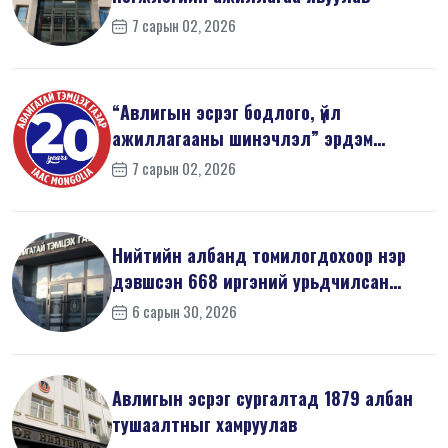
7 сарын 02, 2026
“Авлигын эсрэг бодлого, үйл
ажиллагааны шинэчлэл” эрдэм
шинжилгээний б...
7 сарын 02, 2026
Нийтийн албанд томилогдохоор нэр
дэвшсэн 668 иргэний урьдчилсан
мэдүүл...
6 сарын 30, 2026
Авлигын эсрэг сургалтад 1879 албан
тушаалтныг хамруулав