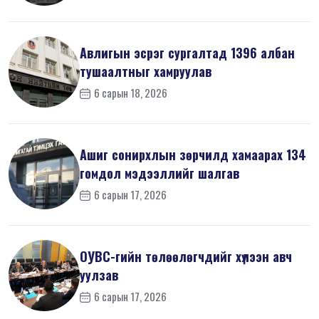
Авлигын эсрэг сургалтад 1396 албан
тушаалтныг хамруулав
6 сарын 18, 2026
Ашиг сонирхлын зөрчилд хамаарах 134
гомдол мэдээллийг шалгав
6 сарын 17, 2026
ОУВС-гийн төлөөлөгчдийг хүлээн авч
уулзав
6 сарын 17, 2026