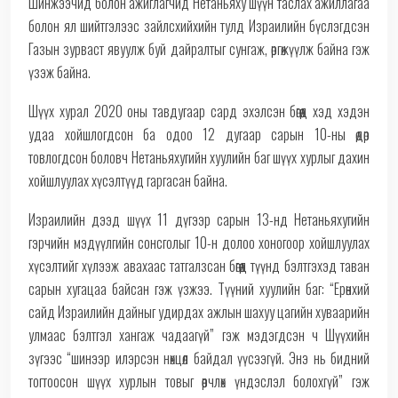
Шинжээчид болон ажиглагчид Нетаньяху шүүн таслах ажиллагаа
болон ял шийтгэлээс зайлсхийхийн тулд Израилийн бүслэгдсэн
Газын зурваст явуулж буй дайралтыг сунгаж, өргөжүүлж байна гэж
үзэж байна.
Шүүх хурал 2020 оны тавдугаар сард эхэлсэн бөгөөд хэд хэдэн
удаа хойшлогдсон ба одоо 12 дугаар сарын 10-ны өдөр
товлогдсон боловч Нетаньяхугийн хуулийн баг шүүх хурлыг дахин
хойшлуулах хүсэлтүүд гаргасан байна.
Израилийн дээд шүүх 11 дүгээр сарын 13-нд Нетаньяхугийн
гэрчийн мэдүүлгийн сонсголыг 10-н долоо хоногоор хойшлуулах
хүсэлтийг хүлээж авахаас татгалзсан бөгөөд түүнд бэлтгэхэд таван
сарын хугацаа байсан гэж үзжээ. Түүний хуулийн баг: “Ерөнхий
сайд Израилийн дайныг удирдах ажлын шахуу цагийн хуваарийн
улмаас бэлтгэл хангаж чадаагүй” гэж мэдэгдсэн ч Шүүхийн
зүгээс “шинээр илэрсэн нөхцөл байдал үүсээгүй. Энэ нь бидний
тогтоосон шүүх хурлын товыг өөрчлөх үндэслэл болохгүй” гэж