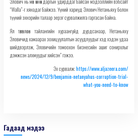
Элович нь мөн өмнөх даргын удирддаг байсан мэдээллийн вэбсайт
“Walla”-г хянадаг байжээ. Үүний хариуд Элович Нетаньяху болон
түүний эхнэрийн талаар эерэг сурвалжилга гаргасан байна.
Ял төлөвлөсөн тайлангийн хураангуйд дурдсанаар, Нетаньяху
Эловичид хамаарах зохицуулалтын асуудлуудыг хэд хэдэн удаа
шийдвэрлэж, Эловичийн томоохон бизнесийн ашиг сонирхлыг
дэмжсэн алхмуудыг хийсэн” гэжээ.
Эх сурвалж:
https://www.aljazeera.com/
news/2024/12/9/benjamin-
netanyahus-corruption-trial-
what-you-need-to-know
Гадаад мэдээ