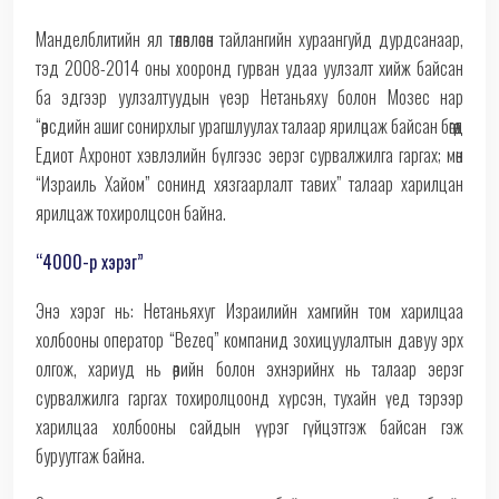
Манделблитийн ял төлөвлөсөн тайлангийн хураангуйд дурдсанаар,
тэд 2008-2014 оны хооронд гурван удаа уулзалт хийж байсан
ба эдгээр уулзалтуудын үеэр Нетаньяху болон Мозес нар
“өөрсдийн ашиг сонирхлыг урагшлуулах талаар ярилцаж байсан бөгөөд
Едиот Ахронот хэвлэлийн бүлгээс эерэг сурвалжилга гаргах; мөн
“Израиль Хайом” сонинд хязгаарлалт тавих” талаар харилцан
ярилцаж тохиролцсон байна.
“4000-р хэрэг”
Энэ хэрэг нь: Нетаньяхуг Израилийн хамгийн том харилцаа
холбооны оператор “Bezeq” компанид зохицуулалтын давуу эрх
олгож, хариуд нь өөрийн болон эхнэрийнх нь талаар эерэг
сурвалжилга гаргах тохиролцоонд хүрсэн, тухайн үед тэрээр
харилцаа холбооны сайдын үүрэг гүйцэтгэж байсан гэж
буруутгаж байна.