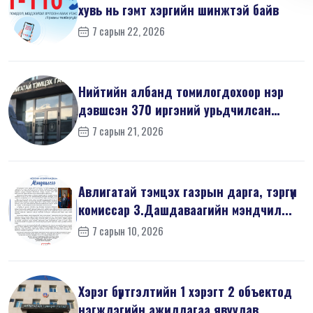
хувь нь гэмт хэргийн шинжтэй байв
7 сарын 22, 2026
Нийтийн албанд томилогдохоор нэр
дэвшсэн 370 иргэний урьдчилсан
мэдүүл...
7 сарын 21, 2026
Авлигатай тэмцэх газрын дарга, тэргүүн
комиссар З.Дашдаваагийн мэндчил...
7 сарын 10, 2026
Хэрэг бүртгэлтийн 1 хэрэгт 2 объектод
нэгжлэгийн ажиллагаа явуулав