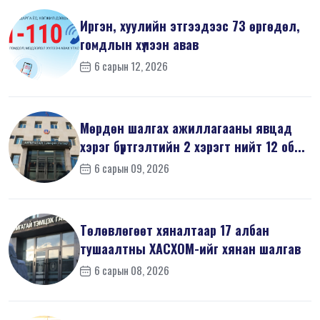
Иргэн, хуулийн этгээдээс 73 өргөдөл,
гомдлын хүлээн авав
6 сарын 12, 2026
Мөрдөн шалгах ажиллагааны явцад
хэрэг бүртгэлтийн 2 хэрэгт нийт 12 об...
6 сарын 09, 2026
Төлөвлөгөөт хяналтаар 17 албан
тушаалтны ХАСХОМ-ийг хянан шалгав
6 сарын 08, 2026