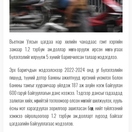
Вьетнам Улсын цагдаа нар хилийн чанадаас гэмт хэргийн
замаар 1.2 тэрбум ам.доллар мөнгө оруулж ирсэн мөнгө угаах
бүлэглэлийг илрүүлж 5 хүнийг баривчилсан талаар мэдэгдлээ.
Эрх баригчдын мэдээлснээр 2022-2024 онд уг бүлэглэлийн
гишүүд, түүний дотор банкны ажилтнууд иргэний үнэмлэх болон
банкны тамгыг хуурамчаар үйлдэж 187 аж ахуйн нэгж байгуулан
600 гаруй байгууллагын данс нээжээ. Тэдгээр дансыг гадаадад
залилан хийх, мөрийтэй тоглоомоор олсон мөнгийг шилжүүлэх, хууль
ёсны мэт харагдуулах зорилгоор ашигласан бөгөөд нийт гүйлгээний
хэмжээ ойролцоогоор 1.2 тэрбум ам.долларт хүрээд байгааг
цагдаагийн байгууллагаас мэдээлэв.