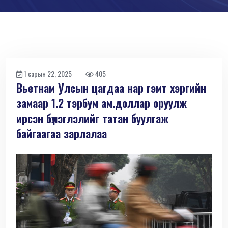
1 сарын 22, 2025
405
Вьетнам Улсын цагдаа нар гэмт хэргийн
замаар 1.2 тэрбум ам.доллар оруулж
ирсэн бүлэглэлийг татан буулгаж
байгаагаа зарлалаа