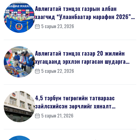
Авлигатай тэмцэх газрын албан
хаагчид “Улаанбаатар марафон 2026”-
д оро...
5 сарын 23, 2026
Авлигатай тэмцэх газар 20 жилийн
хугацаанд эрхлэн гаргасан шударга
ёсн...
5 сарын 22, 2026
4,5 тэрбум төгрөгийн татвараас
зайлсхийсэн зөрчлийг хяналт
шалгалтаар ...
5 сарын 21, 2026