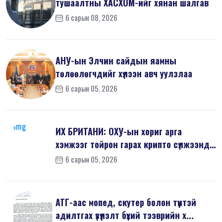
тушаалтны ХАСХОМ-ийг хянан шалгав
6 сарын 08, 2026
АНУ-ын Элчин сайдын яамны
төлөөлөгчдийг хүлээн авч уулзлаа
6 сарын 05, 2026
ИХ БРИТАНИ: ОХУ-ын хориг арга
хэмжээг тойрон гарах крипто сүлжээнд
хор...
6 сарын 05, 2026
АТГ-аас мопед, скутер болон түүнтэй
адилтгах үзүүлэлт бүхий тээврийн х...