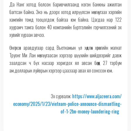
Да Нанг хотод болсон баривчилгаанд нэгэн банкны ажилтан
багтсан байна. Энэ нь дээрх хотод илрүүлсэн мөнгө угаах хэргийн
хамгийн томд тооцогдож байгаа юм байна. Цагдаа нар 122
хуурамч тамга болон 40 компанийн бүртгэлийн гэрчилгээний эх
хувийг хураан авчээ.
Өнгөрсөн аравдугаар сард Вьетнамын үл хөдлөх хөрөнгийн магнат
Труонг Ми Лан мөнгө угаасан хэргээр шүүхийн шийдвэрийг давж
заалдсан ч бүх насаар хоригдох ял авсан бөгөөд 27 тэрбум
ам.долларын луйврын хэргээр цаазаар авах ял сонссон юм.
Эх сурвалж:
https://www.aljazeera.com/
economy/2025/1/23/vietnam-
police-announce-dismantling-
of-1-2bn-money-laundering-ring