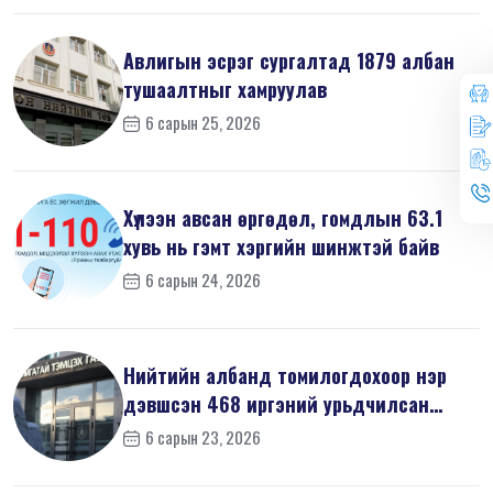
Авлигын эсрэг сургалтад 1879 албан
тушаалтныг хамруулав
6 сарын 25, 2026
Хүлээн авсан өргөдөл, гомдлын 63.1
хувь нь гэмт хэргийн шинжтэй байв
6 сарын 24, 2026
Нийтийн албанд томилогдохоор нэр
дэвшсэн 468 иргэний урьдчилсан
мэдүүл...
6 сарын 23, 2026