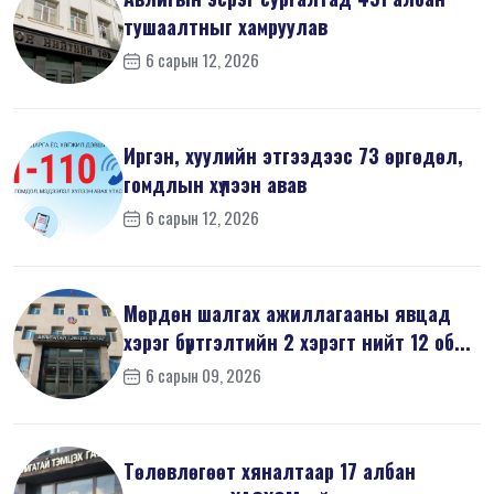
тушаалтныг хамруулав
6 сарын 12, 2026
Иргэн, хуулийн этгээдээс 73 өргөдөл,
гомдлын хүлээн авав
6 сарын 12, 2026
Мөрдөн шалгах ажиллагааны явцад
хэрэг бүртгэлтийн 2 хэрэгт нийт 12 об...
6 сарын 09, 2026
Төлөвлөгөөт хяналтаар 17 албан