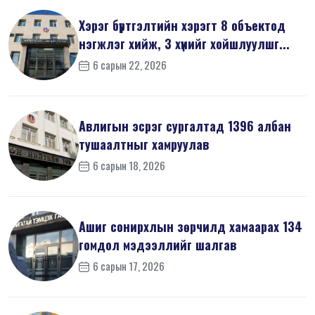
Хэрэг бүртгэлтийн хэрэгт 8 объектод
нэгжлэг хийж, 3 хүнийг хойшлуулшг...
6 сарын 22, 2026
Авлигын эсрэг сургалтад 1396 албан
тушаалтныг хамруулав
6 сарын 18, 2026
Ашиг сонирхлын зөрчилд хамаарах 134
гомдол мэдээллийг шалгав
6 сарын 17, 2026