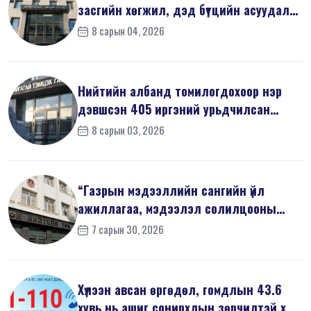
засгийн хөгжил, дэд бүтцийн асуудал
хари...
8 сарын 04, 2026
Нийтийн албанд томилогдохоор нэр
дэвшсэн 405 иргэний урьдчилсан
мэдүүл...
8 сарын 03, 2026
“Газрын мэдээллийн сангийн үйл
ажиллагаа, мэдээлэл солилцооны
журам”-...
7 сарын 30, 2026
Хүлээн авсан өргөдөл, гомдлын 43.6
хувь нь ашиг сонирхлын зөрчилтэй х...