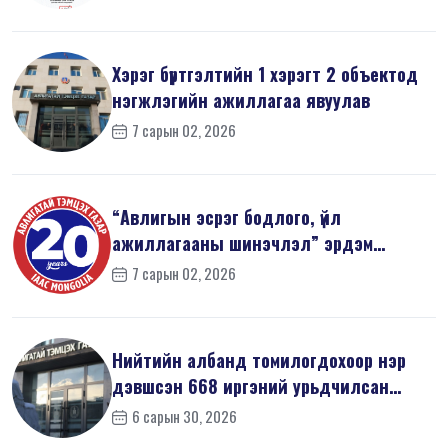
Хэрэг бүртгэлтийн 1 хэрэгт 2 объектод
нэгжлэгийн ажиллагаа явуулав
7 сарын 02, 2026
“Авлигын эсрэг бодлого, үйл
ажиллагааны шинэчлэл” эрдэм
шинжилгээний б...
7 сарын 02, 2026
Нийтийн албанд томилогдохоор нэр
дэвшсэн 668 иргэний урьдчилсан
мэдүүл...
6 сарын 30, 2026