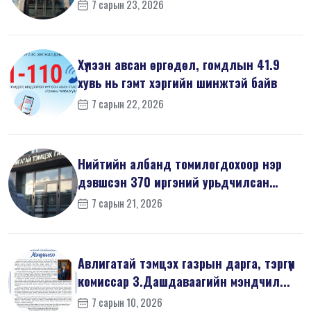
7 сарын 23, 2026
Хүлээн авсан өргөдөл, гомдлын 41.9
хувь нь гэмт хэргийн шинжтэй байв
7 сарын 22, 2026
Нийтийн албанд томилогдохоор нэр
дэвшсэн 370 иргэний урьдчилсан
мэдүүл...
7 сарын 21, 2026
Авлигатай тэмцэх газрын дарга, тэргүүн
комиссар З.Дашдаваагийн мэндчил...
7 сарын 10, 2026