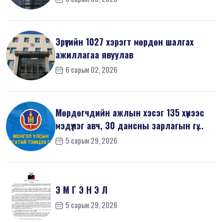
Эрүүгийн 1027 хэрэгт мөрдөн шалгах
ажиллагаа явуулав
6 сарын 02, 2026
Мөрдөгчдийн ажлын хэсэг 135 хүнээс
мэдүүлэг авч, 30 дансны зарлагын гү...
5 сарын 29, 2026
Э М Г Э Н Э Л
5 сарын 29, 2026