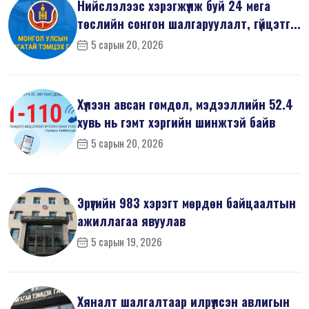
Нийслэлээс хэрэгжүүлж буй 24 мега
төслийн сонгон шалгаруулалт, гүйцэтг...
5 сарын 20, 2026
Хүлээн авсан гомдол, мэдээллийн 52.4
хувь нь гэмт хэргийн шинжтэй байв
5 сарын 20, 2026
Эрүүгийн 983 хэрэгт мөрдөн байцаалтын
ажиллагаа явуулав
5 сарын 19, 2026
Хяналт шалгалтаар илрүүлсэн авлигын