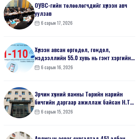
ОУВС-гийн төлөөлөгчдийг хүлээн авч
уулзав
6 сарын 17, 2026
Хүлээн авсан өргөдөл, гомдол,
мэдээллийн 55.0 хувь нь гэмт хэргийн
шин...
6 сарын 16, 2026
Эрчим хүчний яамны Төрийн нарийн
бичгийн даргаар ажиллаж байсан Н.Т
на...
6 сарын 15, 2026
Авлигын эсрэг сургалтад 451 албан