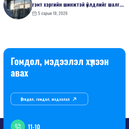
гэмт хэргийн шинжтэй үйлдлийг шалг...
5 сарын 18, 2026
Гомдол, мэдээлэл хүлээн
авах
Өргөдөл, гомдол, мэдээлэл
11-10