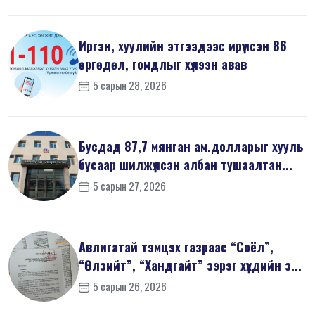
Иргэн, хуулийн этгээдээс ирүүлсэн 86
өргөдөл, гомдлыг хүлээн авав
5 сарын 28, 2026
Бусдад 87,7 мянган ам.долларыг хууль
бусаар шилжүүлсэн албан тушаалтан...
5 сарын 27, 2026
Авлигатай тэмцэх газраас “Соёл”,
“Өлзийт”, “Хандгайт” зэрэг хүүхдийн з...
5 сарын 26, 2026