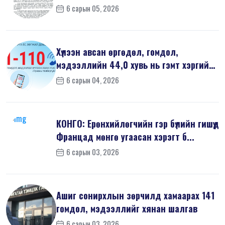
6 сарын 05, 2026
Хүлээн авсан өргөдөл, гомдол,
мэдээллийн 44,0 хувь нь гэмт хэргийн
шин...
6 сарын 04, 2026
КОНГО: Ерөнхийлөгчийн гэр бүлийн гишүүд
Францад мөнгө угаасан хэрэгт б...
6 сарын 03, 2026
Ашиг сонирхлын зөрчилд хамаарах 141
гомдол, мэдээллийг хянан шалгав
6 сарын 03, 2026