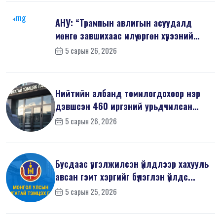
АНУ: “Трампын авлигын асуудалд
мөнгө завшихаас илүү өргөн хүрээний
шин...
5 сарын 26, 2026
Нийтийн албанд томилогдохоор нэр
дэвшсэн 460 иргэний урьдчилсан
мэдүүл...
5 сарын 26, 2026
Бусдаас үргэлжилсэн үйлдлээр хахууль
авсан гэмт хэргийг бүлэглэн үйлдс...
5 сарын 25, 2026