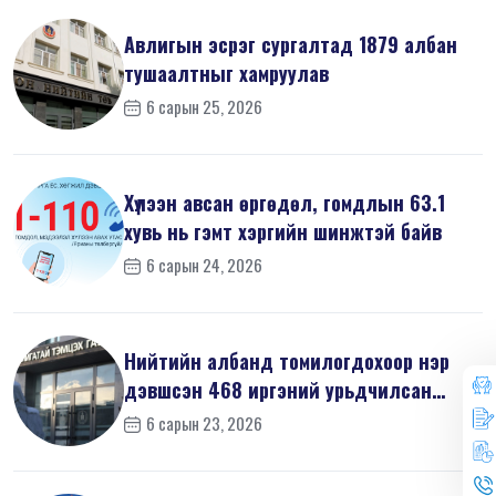
Авлигын эсрэг сургалтад 1879 албан
тушаалтныг хамруулав
6 сарын 25, 2026
Хүлээн авсан өргөдөл, гомдлын 63.1
хувь нь гэмт хэргийн шинжтэй байв
6 сарын 24, 2026
Нийтийн албанд томилогдохоор нэр
дэвшсэн 468 иргэний урьдчилсан
мэдүүл...
6 сарын 23, 2026