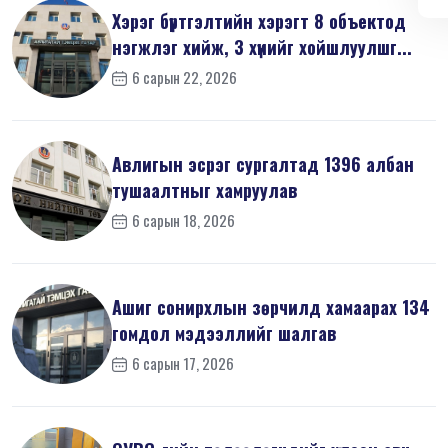
Хэрэг бүртгэлтийн хэрэгт 8 объектод
нэгжлэг хийж, 3 хүнийг хойшлуулшг...
6 сарын 22, 2026
Авлигын эсрэг сургалтад 1396 албан
тушаалтныг хамруулав
6 сарын 18, 2026
Ашиг сонирхлын зөрчилд хамаарах 134
гомдол мэдээллийг шалгав
6 сарын 17, 2026