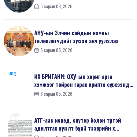
6 сарын 08, 2026
АНУ-ын Элчин сайдын яамны
төлөөлөгчдийг хүлээн авч уулзлаа
6 сарын 05, 2026
ИХ БРИТАНИ: ОХУ-ын хориг арга
хэмжээг тойрон гарах крипто сүлжээнд
хор...
6 сарын 05, 2026
АТГ-аас мопед, скутер болон түүнтэй
адилтгах үзүүлэлт бүхий тээврийн х...