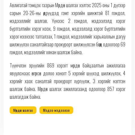
Авлигатай тэмцэх газрын Мөрдөн шалгах хэлтэс 2025 оны 1 дүгээр
сарын 20-26-ны өдрүүдэд гэмт хэргийн шинжтэй 81 гомдол,
мэдээллийг шалгав. Үүнээс 2 гомдол, мэдээлэлд хэрэг
бүртгэлтийн хэрэг нээх, 9 гомдол, мэдээлэлд хэрэг бүртгэлтийн
хэрэг нээхээс татгалзах, 1 гомдол, мэдээллийг харьяаллын дагуу
шилжүүлэх саналтайгаар прокурорт шилжүүлсэн бөгөөд одоогоор 69
гомдол, мэдээллийг хянан шалгаж байна.
Түүнчлэн эрүүгийн 869 хэрэгт мөрдөн байцаалтын ажиллагаа
явуулснаас өнгөрсөн долоо хоногт 5 хэргийг шүүхэд шилжүүлэх, 4
хэргийг хаах саналтай прокурорт хүргүүлж, 3 хэргийг нэгтгэн
шалгаж байна. Мөрдөн шалгах ажиллагаанд одоогоор 857 хэрэг
шалгагдаж байна.
Мөрдөн шалгах
Мэдээ мэдээлэл