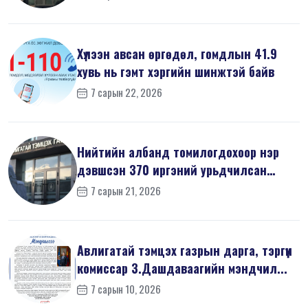
Хүлээн авсан өргөдөл, гомдлын 41.9
хувь нь гэмт хэргийн шинжтэй байв
7 сарын 22, 2026
Нийтийн албанд томилогдохоор нэр
дэвшсэн 370 иргэний урьдчилсан
мэдүүл...
7 сарын 21, 2026
Авлигатай тэмцэх газрын дарга, тэргүүн
комиссар З.Дашдаваагийн мэндчил...
7 сарын 10, 2026