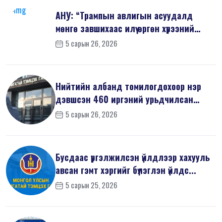
АНУ: “Трампын авлигын асуудалд
мөнгө завшихаас илүү өргөн хүрээний
шин...
5 сарын 26, 2026
Нийтийн албанд томилогдохоор нэр
дэвшсэн 460 иргэний урьдчилсан
мэдүүл...
5 сарын 26, 2026
Бусдаас үргэлжилсэн үйлдлээр хахууль
авсан гэмт хэргийг бүлэглэн үйлдс...
5 сарын 25, 2026