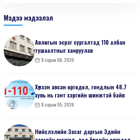
Мэдээ мэдээлэл
Авлигын эсрэг сургалтад 110 албан
тушаалтныг хамруулав
8 сарын 06, 2026
Хүлээн авсан өргөдөл, гомдлын 48.7
хувь нь гэмт хэргийн шинжтэй байв
8 сарын 05, 2026
Нийслэлийн Засаг даргын Эдийн
засгийн хөгжил, дэд бүтцийн асуудал