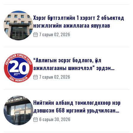
Хэрэг бүртгэлтийн 1 хэрэгт 2 объектод
нэгжлэгийн ажиллагаа явуулав
7 сарын 02, 2026
“Авлигын эсрэг бодлого, үйл
ажиллагааны шинэчлэл” эрдэм
шинжилгээний б...
7 сарын 02, 2026
Нийтийн албанд томилогдохоор нэр
дэвшсэн 668 иргэний урьдчилсан
мэдүүл...
6 сарын 30, 2026