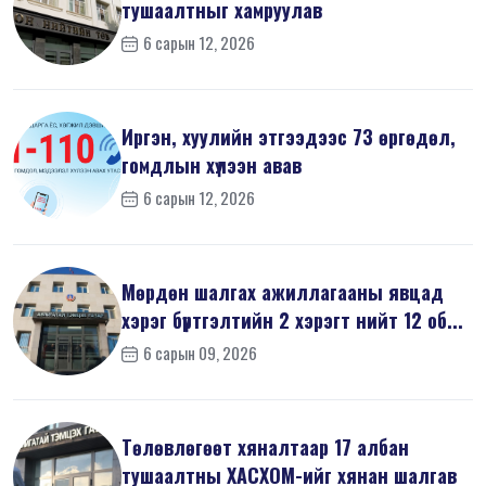
тушаалтныг хамруулав
6 сарын 12, 2026
Иргэн, хуулийн этгээдээс 73 өргөдөл,
гомдлын хүлээн авав
6 сарын 12, 2026
Мөрдөн шалгах ажиллагааны явцад
хэрэг бүртгэлтийн 2 хэрэгт нийт 12 об...
6 сарын 09, 2026
Төлөвлөгөөт хяналтаар 17 албан
тушаалтны ХАСХОМ-ийг хянан шалгав