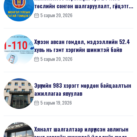
төслийн сонгон шалгаруулалт, гүйцэтг...
5 сарын 20, 2026
Хүлээн авсан гомдол, мэдээллийн 52.4
хувь нь гэмт хэргийн шинжтэй байв
5 сарын 20, 2026
Эрүүгийн 983 хэрэгт мөрдөн байцаалтын
ажиллагаа явуулав
5 сарын 19, 2026
Хяналт шалгалтаар илрүүлсэн авлигын
гэмт хэргийн шинжтэй үйлдлийг шалг...