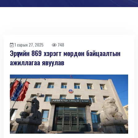
1 сарын 27, 2025
748
Эрүүгийн 869 хэрэгт мөрдөн байцаалтын
ажиллагаа явуулав