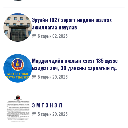
Эрүүгийн 1027 хэрэгт мөрдөн шалгах
ажиллагаа явуулав
6 сарын 02, 2026
Мөрдөгчдийн ажлын хэсэг 135 хүнээс
мэдүүлэг авч, 30 дансны зарлагын гү...
5 сарын 29, 2026
Э М Г Э Н Э Л
5 сарын 29, 2026