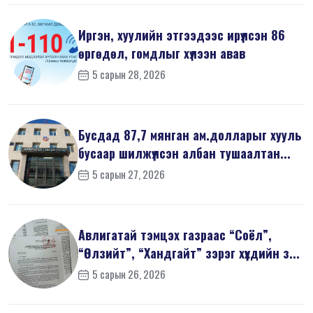
Иргэн, хуулийн этгээдээс ирүүлсэн 86
өргөдөл, гомдлыг хүлээн авав
5 сарын 28, 2026
Бусдад 87,7 мянган ам.долларыг хууль
бусаар шилжүүлсэн албан тушаалтан...
5 сарын 27, 2026
Авлигатай тэмцэх газраас “Соёл”,
“Өлзийт”, “Хандгайт” зэрэг хүүхдийн з...
5 сарын 26, 2026