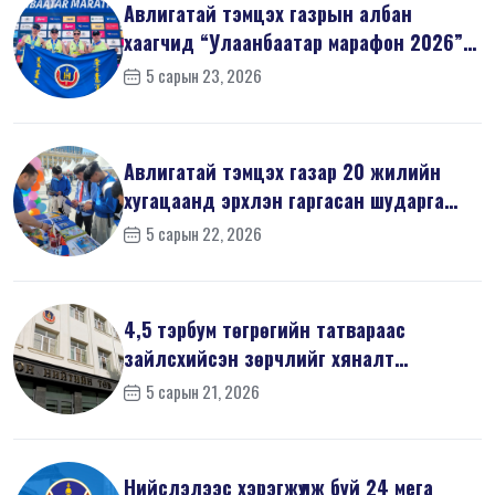
Авлигатай тэмцэх газрын албан
хаагчид “Улаанбаатар марафон 2026”-
д оро...
5 сарын 23, 2026
Авлигатай тэмцэх газар 20 жилийн
хугацаанд эрхлэн гаргасан шударга
ёсн...
5 сарын 22, 2026
4,5 тэрбум төгрөгийн татвараас
зайлсхийсэн зөрчлийг хяналт
шалгалтаар ...
5 сарын 21, 2026
Нийслэлээс хэрэгжүүлж буй 24 мега