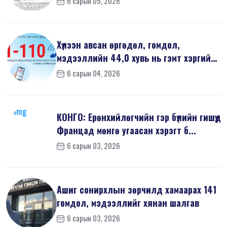
6 сарын 05, 2026
Хүлээн авсан өргөдөл, гомдол,
мэдээллийн 44,0 хувь нь гэмт хэргийн
шин...
6 сарын 04, 2026
КОНГО: Ерөнхийлөгчийн гэр бүлийн гишүүд
Францад мөнгө угаасан хэрэгт б...
6 сарын 03, 2026
Ашиг сонирхлын зөрчилд хамаарах 141
гомдол, мэдээллийг хянан шалгав
6 сарын 03, 2026