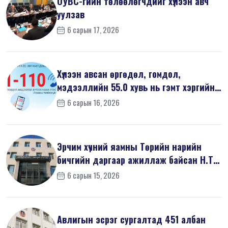
ОУВС-гийн төлөөлөгчдийг хүлээн авч
уулзав
6 сарын 17, 2026
Хүлээн авсан өргөдөл, гомдол,
мэдээллийн 55.0 хувь нь гэмт хэргийн
шин...
6 сарын 16, 2026
Эрчим хүчний яамны Төрийн нарийн
бичгийн даргаар ажиллаж байсан Н.Т
на...
6 сарын 15, 2026
Авлигын эсрэг сургалтад 451 албан