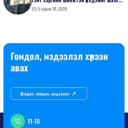
5 сарын 18, 2026
Гомдол, мэдээлэл хүлээн
авах
Өргөдөл, гомдол, мэдээлэл
11-10