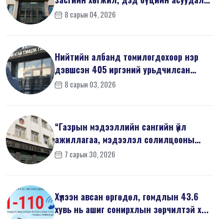
хари...
8 сарын 04, 2026
Нийтийн албанд томилогдохоор нэр
дэвшсэн 405 иргэний урьдчилсан
мэдүүл...
8 сарын 03, 2026
“Газрын мэдээллийн сангийн үйл
ажиллагаа, мэдээлэл солилцооны
журам”-...
7 сарын 30, 2026
Хүлээн авсан өргөдөл, гомдлын 43.6
хувь нь ашиг сонирхлын зөрчилтэй х...