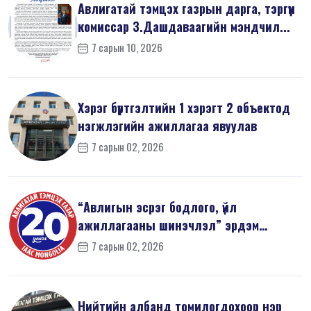
Авлигатай тэмцэх газрын дарга, тэргүүн
комиссар З.Дашдаваагийн мэндчил...
7 сарын 10, 2026
Хэрэг бүртгэлтийн 1 хэрэгт 2 объектод
нэгжлэгийн ажиллагаа явуулав
7 сарын 02, 2026
“Авлигын эсрэг бодлого, үйл
ажиллагааны шинэчлэл” эрдэм
шинжилгээний б...
7 сарын 02, 2026
Нийтийн албанд томилогдохоор нэр