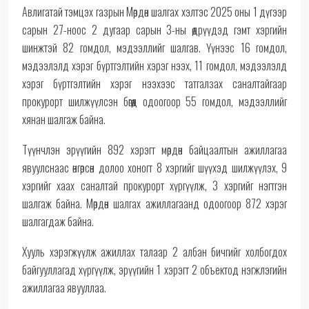
Авлигатай тэмцэх газрын Мөрдөн шалгах хэлтэс 2025 оны 1 дүгээр
сарын 27-ноос 2 дугаар сарын 3-ны өдрүүдэд гэмт хэргийн
шинжтэй 82 гомдол, мэдээллийг шалгав. Үүнээс 16 гомдол,
мэдээлэлд хэрэг бүртгэлтийн хэрэг нээх, 11 гомдол, мэдээлэлд
хэрэг бүртгэлтийн хэрэг нээхээс татгалзах саналтайгаар
прокурорт шилжүүлсэн бөгөөд одоогоор 55 гомдол, мэдээллийг
хянан шалгаж байна.
Түүнчлэн эрүүгийн 892 хэрэгт мөрдөн байцаалтын ажиллагаа
явуулснаас өнгөрсөн долоо хоногт 8 хэргийг шүүхэд шилжүүлэх, 9
хэргийг хаах саналтай прокурорт хүргүүлж, 3 хэргийг нэгтгэн
шалгаж байна. Мөрдөн шалгах ажиллагаанд одоогоор 872 хэрэг
шалгагдаж байна.
Хууль хэрэгжүүлж ажиллах талаар 2 албан бичгийг холбогдох
байгууллагад хүргүүлж, эрүүгийн 1 хэрэгт 2 объектод нэгжлэгийн
ажиллагаа явууллаа.