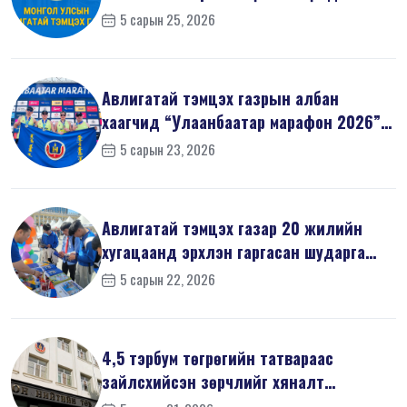
5 сарын 25, 2026
Авлигатай тэмцэх газрын албан
хаагчид “Улаанбаатар марафон 2026”-
д оро...
5 сарын 23, 2026
Авлигатай тэмцэх газар 20 жилийн
хугацаанд эрхлэн гаргасан шударга
ёсн...
5 сарын 22, 2026
4,5 тэрбум төгрөгийн татвараас
зайлсхийсэн зөрчлийг хяналт
шалгалтаар ...