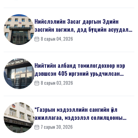
Нийслэлийн Засаг даргын Эдийн
засгийн хөгжил, дэд бүтцийн асуудал
хари...
8 сарын 04, 2026
Нийтийн албанд томилогдохоор нэр
дэвшсэн 405 иргэний урьдчилсан
мэдүүл...
8 сарын 03, 2026
“Газрын мэдээллийн сангийн үйл
ажиллагаа, мэдээлэл солилцооны
журам”-...
7 сарын 30, 2026