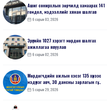
Ашиг сонирхлын зөрчилд хамаарах 141
гомдол, мэдээллийг хянан шалгав
6 сарын 03, 2026
Эрүүгийн 1027 хэрэгт мөрдөн шалгах
ажиллагаа явуулав
6 сарын 02, 2026
Мөрдөгчдийн ажлын хэсэг 135 хүнээс
мэдүүлэг авч, 30 дансны зарлагын гү...
5 сарын 29, 2026