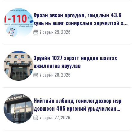
Хүлээн авсан өргөдөл, гомдлын 43.6
хувь нь ашиг сонирхлын зөрчилтэй х...
7 сарын 29, 2026
Эрүүгийн 1027 хэрэгт мөрдөн шалгах
ажиллагаа явуулав
7 сарын 28, 2026
Нийтийн албанд томилогдохоор нэр
дэвшсэн 405 иргэний урьдчилсан
мэдүүл...
7 сарын 27, 2026