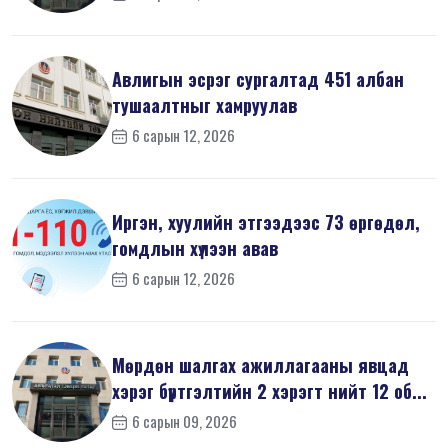
Авлигын эсрэг сургалтад 451 албан
тушаалтныг хамруулав
6 сарын 12, 2026
Иргэн, хуулийн этгээдээс 73 өргөдөл,
гомдлын хүлээн авав
6 сарын 12, 2026
Мөрдөн шалгах ажиллагааны явцад
хэрэг бүртгэлтийн 2 хэрэгт нийт 12 об...
6 сарын 09, 2026