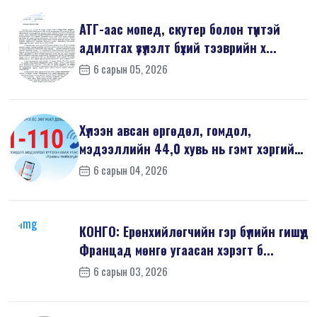
АТГ-аас мопед, скутер болон түүнтэй
адилтгах үзүүлэлт бүхий тээврийн х...
6 сарын 05, 2026
Хүлээн авсан өргөдөл, гомдол,
мэдээллийн 44,0 хувь нь гэмт хэргийн
шин...
6 сарын 04, 2026
КОНГО: Ерөнхийлөгчийн гэр бүлийн гишүүд
Францад мөнгө угаасан хэрэгт б...
6 сарын 03, 2026