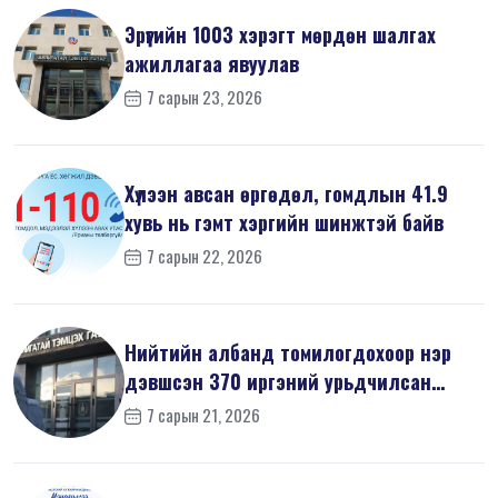
Эрүүгийн 1003 хэрэгт мөрдөн шалгах
ажиллагаа явуулав
7 сарын 23, 2026
Хүлээн авсан өргөдөл, гомдлын 41.9
хувь нь гэмт хэргийн шинжтэй байв
7 сарын 22, 2026
Нийтийн албанд томилогдохоор нэр
дэвшсэн 370 иргэний урьдчилсан
мэдүүл...
7 сарын 21, 2026