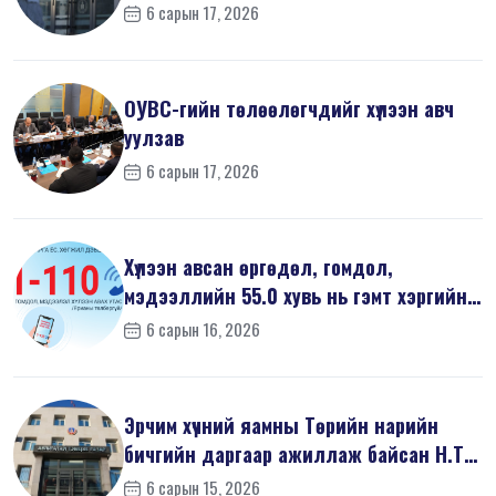
6 сарын 17, 2026
ОУВС-гийн төлөөлөгчдийг хүлээн авч
уулзав
6 сарын 17, 2026
Хүлээн авсан өргөдөл, гомдол,
мэдээллийн 55.0 хувь нь гэмт хэргийн
шин...
6 сарын 16, 2026
Эрчим хүчний яамны Төрийн нарийн
бичгийн даргаар ажиллаж байсан Н.Т
на...
6 сарын 15, 2026