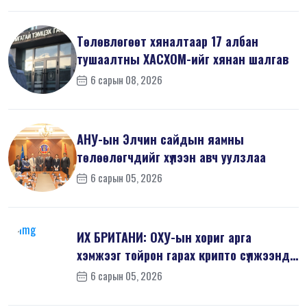
Төлөвлөгөөт хяналтаар 17 албан
тушаалтны ХАСХОМ-ийг хянан шалгав
6 сарын 08, 2026
АНУ-ын Элчин сайдын яамны
төлөөлөгчдийг хүлээн авч уулзлаа
6 сарын 05, 2026
ИХ БРИТАНИ: ОХУ-ын хориг арга
хэмжээг тойрон гарах крипто сүлжээнд
хор...
6 сарын 05, 2026