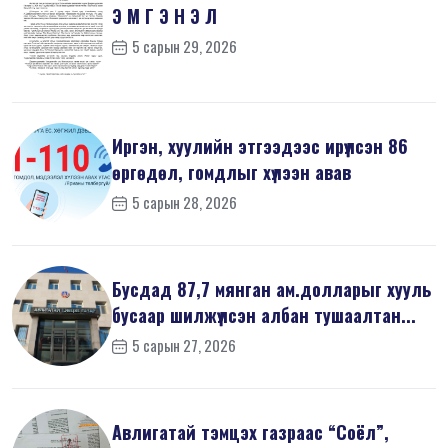
Э М Г Э Н Э Л
5 сарын 29, 2026
Иргэн, хуулийн этгээдээс ирүүлсэн 86
өргөдөл, гомдлыг хүлээн авав
5 сарын 28, 2026
Бусдад 87,7 мянган ам.долларыг хууль
бусаар шилжүүлсэн албан тушаалтан...
5 сарын 27, 2026
Авлигатай тэмцэх газраас “Соёл”,