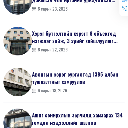
мэдүүл...
6 сарын 23, 2026
Хэрэг бүртгэлтийн хэрэгт 8 объектод
нэгжлэг хийж, 3 хүнийг хойшлуулшг...
6 сарын 22, 2026
Авлигын эсрэг сургалтад 1396 албан
тушаалтныг хамруулав
6 сарын 18, 2026
Ашиг сонирхлын зөрчилд хамаарах 134
гомдол мэдээллийг шалгав