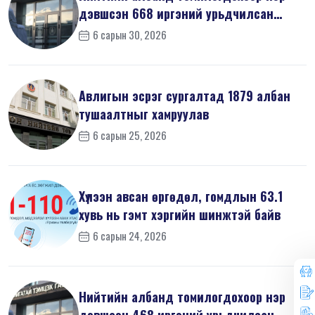
дэвшсэн 668 иргэний урьдчилсан
мэдүүл...
6 сарын 30, 2026
Авлигын эсрэг сургалтад 1879 албан
тушаалтныг хамруулав
6 сарын 25, 2026
Хүлээн авсан өргөдөл, гомдлын 63.1
хувь нь гэмт хэргийн шинжтэй байв
6 сарын 24, 2026
Нийтийн албанд томилогдохоор нэр
дэвшсэн 468 иргэний урьдчилсан