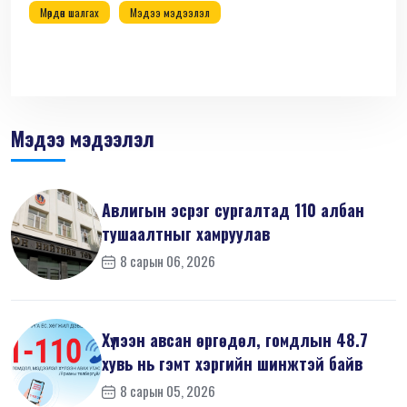
Мөрдөн шалгах
Мэдээ мэдээлэл
Мэдээ мэдээлэл
Авлигын эсрэг сургалтад 110 албан
тушаалтныг хамруулав
8 сарын 06, 2026
Хүлээн авсан өргөдөл, гомдлын 48.7
хувь нь гэмт хэргийн шинжтэй байв
8 сарын 05, 2026