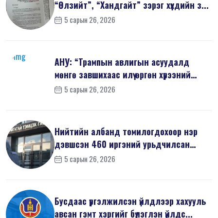
“Өлзийт”, “Хандгайт” зэрэг хүүхдийн з...
5 сарын 26, 2026
АНУ: “Трампын авлигын асуудалд
мөнгө завшихаас илүү өргөн хүрээний
шин...
5 сарын 26, 2026
Нийтийн албанд томилогдохоор нэр
дэвшсэн 460 иргэний урьдчилсан
мэдүүл...
5 сарын 26, 2026
Бусдаас үргэлжилсэн үйлдлээр хахууль
авсан гэмт хэргийг бүлэглэн үйлдс...