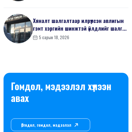
Хяналт шалгалтаар илрүүлсэн авлигын
гэмт хэргийн шинжтэй үйлдлийг шалг...
5 сарын 18, 2026
Гомдол, мэдээлэл хүлээн
авах
Өргөдөл, гомдол, мэдээлэл