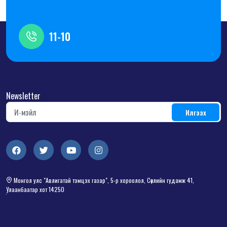
11-10
Newsletter
Монгол улс "Авлигатай тэмцэх газар", 5-р хороолол, Сөүлийн гудамж 41,
Улаанбаатар хот 14250