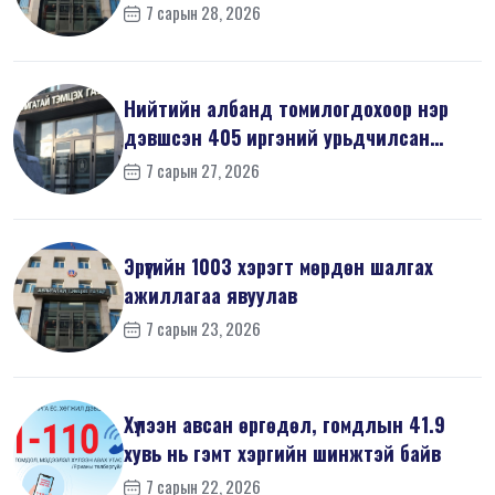
7 сарын 28, 2026
Нийтийн албанд томилогдохоор нэр
дэвшсэн 405 иргэний урьдчилсан
мэдүүл...
7 сарын 27, 2026
Эрүүгийн 1003 хэрэгт мөрдөн шалгах
ажиллагаа явуулав
7 сарын 23, 2026
Хүлээн авсан өргөдөл, гомдлын 41.9
хувь нь гэмт хэргийн шинжтэй байв
7 сарын 22, 2026