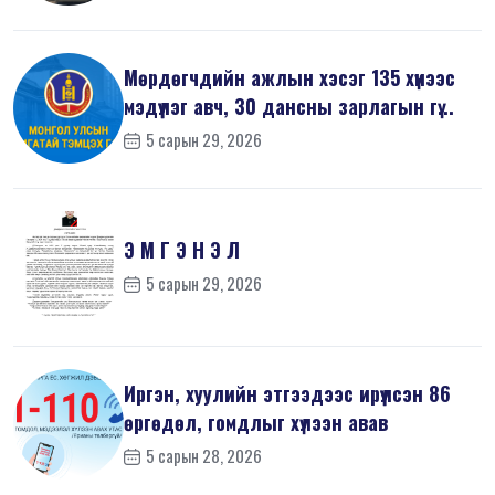
Мөрдөгчдийн ажлын хэсэг 135 хүнээс
мэдүүлэг авч, 30 дансны зарлагын гү...
5 сарын 29, 2026
Э М Г Э Н Э Л
5 сарын 29, 2026
Иргэн, хуулийн этгээдээс ирүүлсэн 86
өргөдөл, гомдлыг хүлээн авав
5 сарын 28, 2026