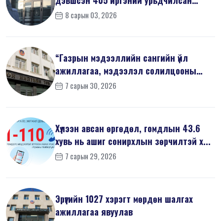
дэвшсэн 405 иргэний урьдчилсан
мэдүүл...
8 сарын 03, 2026
“Газрын мэдээллийн сангийн үйл
ажиллагаа, мэдээлэл солилцооны
журам”-...
7 сарын 30, 2026
Хүлээн авсан өргөдөл, гомдлын 43.6
хувь нь ашиг сонирхлын зөрчилтэй х...
7 сарын 29, 2026
Эрүүгийн 1027 хэрэгт мөрдөн шалгах
ажиллагаа явуулав