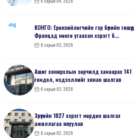
6 сарын 04, 2026
КОНГО: Ерөнхийлөгчийн гэр бүлийн гишүүд
Францад мөнгө угаасан хэрэгт б...
6 сарын 03, 2026
Ашиг сонирхлын зөрчилд хамаарах 141
гомдол, мэдээллийг хянан шалгав
6 сарын 03, 2026
Эрүүгийн 1027 хэрэгт мөрдөн шалгах
ажиллагаа явуулав
6 сарын 02, 2026