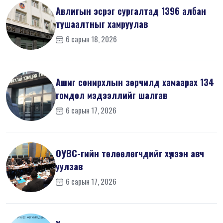
Авлигын эсрэг сургалтад 1396 албан
тушаалтныг хамруулав
6 сарын 18, 2026
Ашиг сонирхлын зөрчилд хамаарах 134
гомдол мэдээллийг шалгав
6 сарын 17, 2026
ОУВС-гийн төлөөлөгчдийг хүлээн авч
уулзав
6 сарын 17, 2026