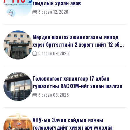
гомдлын хүлээн авав
6 сарын 12, 2026
Мөрдөн шалгах ажиллагааны явцад
хэрэг бүртгэлтийн 2 хэрэгт нийт 12 об...
6 сарын 09, 2026
Төлөвлөгөөт хяналтаар 17 албан
тушаалтны ХАСХОМ-ийг хянан шалгав
6 сарын 08, 2026
АНУ-ын Элчин сайдын яамны
төлөөлөгчдийг хүлээн авч уулзлаа