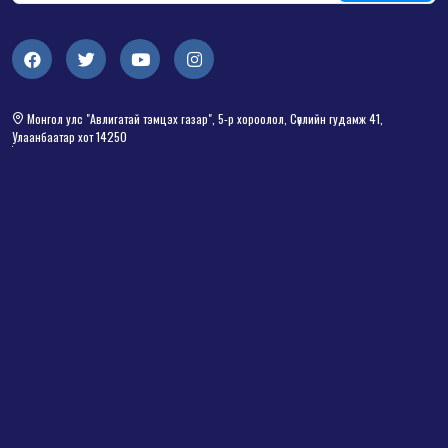
Монгол улс "Авлигатай тэмцэх газар", 5-р хороолол, Сөүлийн гудамж 41,
Улаанбаатар хот 14250