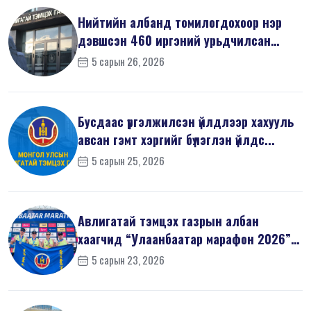
Нийтийн албанд томилогдохоор нэр
дэвшсэн 460 иргэний урьдчилсан
мэдүүл...
5 сарын 26, 2026
Бусдаас үргэлжилсэн үйлдлээр хахууль
авсан гэмт хэргийг бүлэглэн үйлдс...
5 сарын 25, 2026
Авлигатай тэмцэх газрын албан
хаагчид “Улаанбаатар марафон 2026”-
д оро...
5 сарын 23, 2026