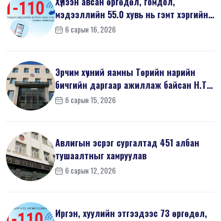
Хүлээн авсан өргөдөл, гомдол,
мэдээллийн 55.0 хувь нь гэмт хэргийн
шин...
6 сарын 16, 2026
Эрчим хүчний яамны Төрийн нарийн
бичгийн даргаар ажиллаж байсан Н.Т
на...
6 сарын 15, 2026
Авлигын эсрэг сургалтад 451 албан
тушаалтныг хамруулав
6 сарын 12, 2026
Иргэн, хуулийн этгээдээс 73 өргөдөл,