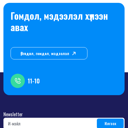
Гомдол, мэдээлэл хүлээн
авах
Өргөдөл, гомдол, мэдээлэл
11-10
Newsletter