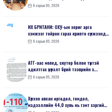
6 сарын 05, 2026
ИХ БРИТАНИ: ОХУ-ын хориг арга
хэмжээг тойрон гарах крипто сүлжээнд
хор...
6 сарын 05, 2026
АТГ-аас мопед, скутер болон түүнтэй
адилтгах үзүүлэлт бүхий тээврийн х...
6 сарын 05, 2026
Хүлээн авсан өргөдөл, гомдол,
мэдээллийн 44,0 хувь нь гэмт хэргийн
шин...