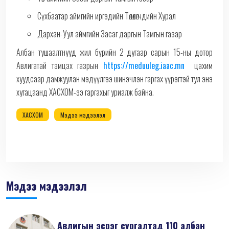
Сүхбаатар аймгийн иргэдийн Төлөөлөгчдийн Хурал
Дархан-Уул аймгийн Засаг даргын Тамгын газар
Албан тушаалтнууд жил бүрийн 2 дугаар сарын 15-ны дотор
Авлигатай тэмцэх газрын
https://meduuleg.iaac.mn
цахим
хуудсаар дамжуулан мэдүүлгээ шинэчлэн гаргах үүрэгтэй тул энэ
хугацаанд ХАСХОМ-ээ гаргахыг уриалж байна.
ХАСХОМ
Мэдээ мэдээлэл
Мэдээ мэдээлэл
Авлигын эсрэг сургалтад 110 албан