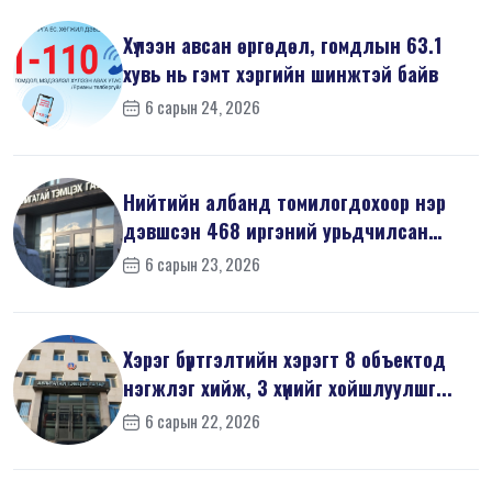
Хүлээн авсан өргөдөл, гомдлын 63.1
хувь нь гэмт хэргийн шинжтэй байв
6 сарын 24, 2026
Нийтийн албанд томилогдохоор нэр
дэвшсэн 468 иргэний урьдчилсан
мэдүүл...
6 сарын 23, 2026
Хэрэг бүртгэлтийн хэрэгт 8 объектод
нэгжлэг хийж, 3 хүнийг хойшлуулшг...
6 сарын 22, 2026