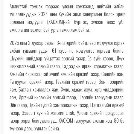
Авлигатай тэмцэх газраас улсын хэмжээнд нийтийн албан
тушаалтнуудын 2024 оны Хувийн ашиг сонирхлын болон хөрөнгө,
орлогын мэдүүлэг (ХАСХОМ)-ийг бүртгэх, хүлээн авах үйл
ажиллагааг зохион байгуулан ажиллаж байна.
2025 оны 2 дугаар сарын 3-ны өдрийн байдлаар мэдүүлэг гаргах
албан тушаалтнуудын 61 хувь нь мэдүүлгээ гаргаад байна.
Шүүхийн шийдвэр гүйцэтгэх ерөнхий газар, Ёс зүйн хороо, Шүүх
шинжилгээний ерөнхий газар, Гадаадын иргэн, харьяатын газар,
Хөгжлийн бэрхшээлтэй хүний хөгжлийн ерөнхий газар, Сангийн яам,
Тагнуулын ерөнхий газар, Гаалийн ерөнхий газар, Зам, тээврийн
яам, Батлан хамгаалах яам, Хүнс, хөдөө аж ахуй, хөнгөн үйлдвэрийн
яам, Иргэний нисэхийн ерөнхий газар, Цэргийн тагнуулын газар,
Ойн газар, Төрийн тусгай хамгаалалтын газар, Цагдаагийн ерөнхий
газар, Зэвсэгт хүчний жанжин штаб, Улсын Ерөнхий прокурорын
газар зэрэг байгууллагууд ХАСХОМ гаргуулах ажлын явц 80 ба
түүнээс дээш хувьтай байна.