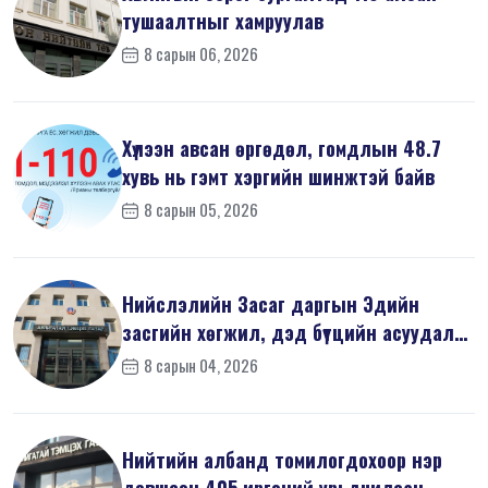
тушаалтныг хамруулав
8 сарын 06, 2026
Хүлээн авсан өргөдөл, гомдлын 48.7
хувь нь гэмт хэргийн шинжтэй байв
8 сарын 05, 2026
Нийслэлийн Засаг даргын Эдийн
засгийн хөгжил, дэд бүтцийн асуудал
хари...
8 сарын 04, 2026
Нийтийн албанд томилогдохоор нэр