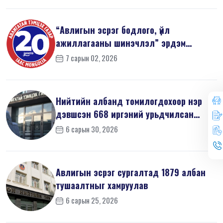
“Авлигын эсрэг бодлого, үйл
ажиллагааны шинэчлэл” эрдэм
шинжилгээний б...
7 сарын 02, 2026
Нийтийн албанд томилогдохоор нэр
дэвшсэн 668 иргэний урьдчилсан
мэдүүл...
6 сарын 30, 2026
Авлигын эсрэг сургалтад 1879 албан
тушаалтныг хамруулав
6 сарын 25, 2026