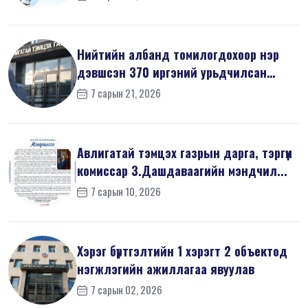
Нийтийн албанд томилогдохоор нэр
дэвшсэн 370 иргэний урьдчилсан
мэдүүл...
7 сарын 21, 2026
Авлигатай тэмцэх газрын дарга, тэргүүн
комиссар З.Дашдаваагийн мэндчил...
7 сарын 10, 2026
Хэрэг бүртгэлтийн 1 хэрэгт 2 объектод
нэгжлэгийн ажиллагаа явуулав
7 сарын 02, 2026