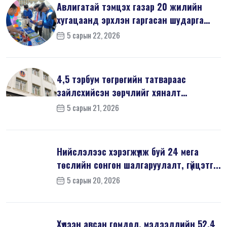
Авлигатай тэмцэх газар 20 жилийн
хугацаанд эрхлэн гаргасан шударга
ёсн...
5 сарын 22, 2026
4,5 тэрбум төгрөгийн татвараас
зайлсхийсэн зөрчлийг хяналт
шалгалтаар ...
5 сарын 21, 2026
Нийслэлээс хэрэгжүүлж буй 24 мега
төслийн сонгон шалгаруулалт, гүйцэтг...
5 сарын 20, 2026
Хүлээн авсан гомдол, мэдээллийн 52.4