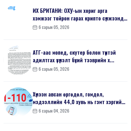
ИХ БРИТАНИ: ОХУ-ын хориг арга
хэмжээг тойрон гарах крипто сүлжээнд
хор...
6 сарын 05, 2026
АТГ-аас мопед, скутер болон түүнтэй
адилтгах үзүүлэлт бүхий тээврийн х...
6 сарын 05, 2026
Хүлээн авсан өргөдөл, гомдол,
мэдээллийн 44,0 хувь нь гэмт хэргийн
шин...
6 сарын 04, 2026