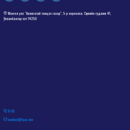
Монгол улс "Авлигатай тэмцэх газар", 5-р хороолол, Сөүлийн гудамж 41,
Улаанбаатар хот 14250
11-10
contact@iaac.mn