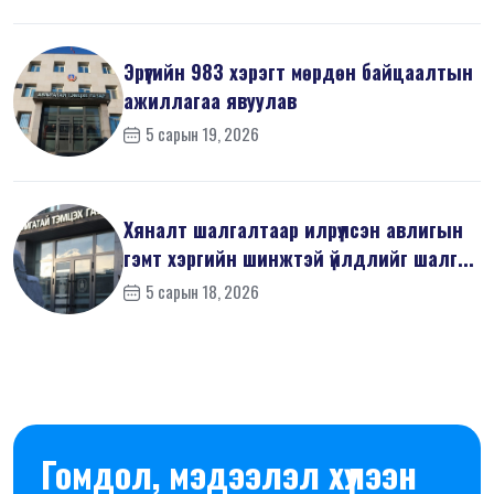
Эрүүгийн 983 хэрэгт мөрдөн байцаалтын
ажиллагаа явуулав
5 сарын 19, 2026
Хяналт шалгалтаар илрүүлсэн авлигын
гэмт хэргийн шинжтэй үйлдлийг шалг...
5 сарын 18, 2026
Гомдол, мэдээлэл хүлээн