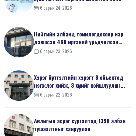
6 сарын 24, 2026
Нийтийн албанд томилогдохоор нэр
дэвшсэн 468 иргэний урьдчилсан
мэдүүл...
6 сарын 23, 2026
Хэрэг бүртгэлтийн хэрэгт 8 объектод
нэгжлэг хийж, 3 хүнийг хойшлуулшг...
6 сарын 22, 2026
Авлигын эсрэг сургалтад 1396 албан
тушаалтныг хамруулав