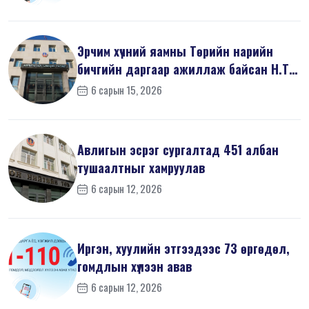
Эрчим хүчний яамны Төрийн нарийн
бичгийн даргаар ажиллаж байсан Н.Т
на...
6 сарын 15, 2026
Авлигын эсрэг сургалтад 451 албан
тушаалтныг хамруулав
6 сарын 12, 2026
Иргэн, хуулийн этгээдээс 73 өргөдөл,
гомдлын хүлээн авав
6 сарын 12, 2026