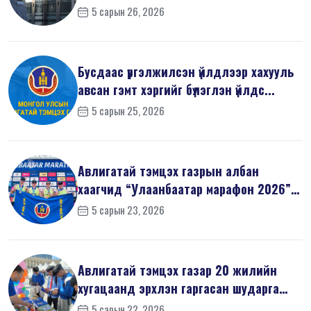
мэдүүл...
5 сарын 26, 2026
Бусдаас үргэлжилсэн үйлдлээр хахууль
авсан гэмт хэргийг бүлэглэн үйлдс...
5 сарын 25, 2026
Авлигатай тэмцэх газрын албан
хаагчид “Улаанбаатар марафон 2026”-
д оро...
5 сарын 23, 2026
Авлигатай тэмцэх газар 20 жилийн
хугацаанд эрхлэн гаргасан шударга
ёсн...
5 сарын 22, 2026