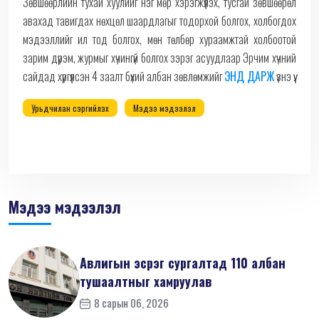
Зөвшөөрлийн тухай хуулийг нэг мөр хэрэгжүүлэх, тусгай зөвшөөрөл
авахад тавигдах нөхцөл шаардлагыг тодорхой болгох, холбогдох
мэдээллийг ил тод болгох, мөн төлбөр хураамжтай холбоотой
зарим дүрэм, журмыг хүчингүй болгох зэрэг асуудлаар Эрчим хүчний
сайдад хүргүүлсэн 4 заалт бүхий албан зөвлөмжийг
ЭНД ДАРЖ
үзнэ үү.
Урьдчилан сэргийлэх
Мэдээ мэдээлэл
Мэдээ мэдээлэл
Авлигын эсрэг сургалтад 110 албан
тушаалтныг хамруулав
8 сарын 06, 2026