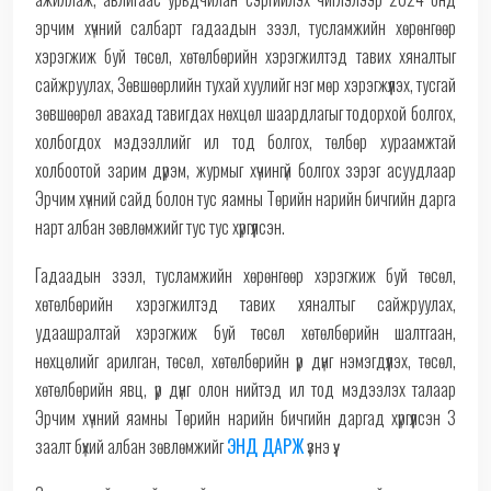
эрчим хүчний салбарт гадаадын зээл, тусламжийн хөрөнгөөр
хэрэгжиж буй төсөл, хөтөлбөрийн хэрэгжилтэд тавих хяналтыг
сайжруулах, Зөвшөөрлийн тухай хуулийг нэг мөр хэрэгжүүлэх, тусгай
зөвшөөрөл авахад тавигдах нөхцөл шаардлагыг тодорхой болгох,
холбогдох мэдээллийг ил тод болгох, төлбөр хураамжтай
холбоотой зарим дүрэм, журмыг хүчингүй болгох зэрэг асуудлаар
Эрчим хүчний сайд болон тус яамны Төрийн нарийн бичгийн дарга
нарт албан зөвлөмжийг тус тус хүргүүлсэн.
Гадаадын зээл, тусламжийн хөрөнгөөр хэрэгжиж буй төсөл,
хөтөлбөрийн хэрэгжилтэд тавих хяналтыг сайжруулах,
удаашралтай хэрэгжиж буй төсөл хөтөлбөрийн шалтгаан,
нөхцөлийг арилган, төсөл, хөтөлбөрийн үр дүнг нэмэгдүүлэх, төсөл,
хөтөлбөрийн явц, үр дүнг олон нийтэд ил тод мэдээлэх талаар
Эрчим хүчний яамны Төрийн нарийн бичгийн даргад хүргүүлсэн 3
заалт бүхий албан зөвлөмжийг
ЭНД ДАРЖ
үзнэ үү.