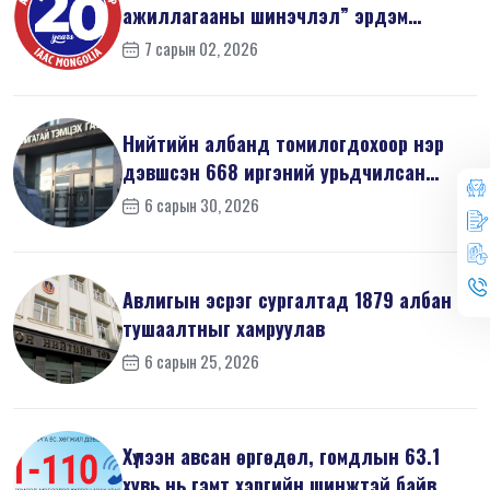
ажиллагааны шинэчлэл” эрдэм
шинжилгээний б...
7 сарын 02, 2026
Нийтийн албанд томилогдохоор нэр
дэвшсэн 668 иргэний урьдчилсан
мэдүүл...
6 сарын 30, 2026
Авлигын эсрэг сургалтад 1879 албан
тушаалтныг хамруулав
6 сарын 25, 2026
Хүлээн авсан өргөдөл, гомдлын 63.1
хувь нь гэмт хэргийн шинжтэй байв