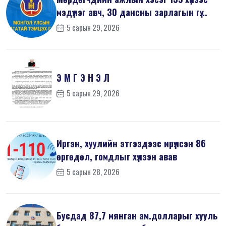
мэдүүлэг авч, 30 дансны зарлагын гү...
5 сарын 29, 2026
Э М Г Э Н Э Л
5 сарын 29, 2026
Иргэн, хуулийн этгээдээс ирүүлсэн 86
өргөдөл, гомдлыг хүлээн авав
5 сарын 28, 2026
Бусдад 87,7 мянган ам.долларыг хууль