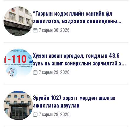
“Газрын мэдээллийн сангийн үйл
ажиллагаа, мэдээлэл солилцооны
журам”-...
7 сарын 30, 2026
Хүлээн авсан өргөдөл, гомдлын 43.6
хувь нь ашиг сонирхлын зөрчилтэй х...
7 сарын 29, 2026
Эрүүгийн 1027 хэрэгт мөрдөн шалгах
ажиллагаа явуулав
7 сарын 28, 2026