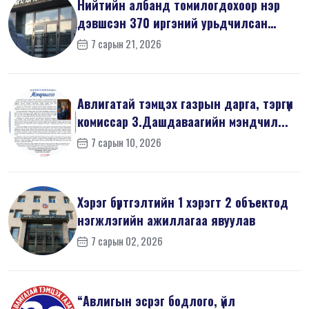
Нийтийн албанд томилогдохоор нэр
дэвшсэн 370 иргэний урьдчилсан
мэдүүл...
7 сарын 21, 2026
Авлигатай тэмцэх газрын дарга, тэргүүн
комиссар З.Дашдаваагийн мэндчил...
7 сарын 10, 2026
Хэрэг бүртгэлтийн 1 хэрэгт 2 объектод
нэгжлэгийн ажиллагаа явуулав
7 сарын 02, 2026
“Авлигын эсрэг бодлого, үйл