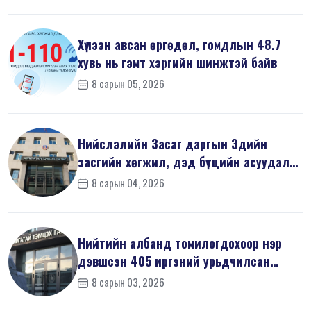
Хүлээн авсан өргөдөл, гомдлын 48.7
хувь нь гэмт хэргийн шинжтэй байв
8 сарын 05, 2026
Нийслэлийн Засаг даргын Эдийн
засгийн хөгжил, дэд бүтцийн асуудал
хари...
8 сарын 04, 2026
Нийтийн албанд томилогдохоор нэр
дэвшсэн 405 иргэний урьдчилсан
мэдүүл...
8 сарын 03, 2026