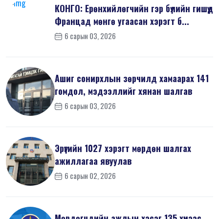
КОНГО: Ерөнхийлөгчийн гэр бүлийн гишүүд
Францад мөнгө угаасан хэрэгт б...
6 сарын 03, 2026
Ашиг сонирхлын зөрчилд хамаарах 141
гомдол, мэдээллийг хянан шалгав
6 сарын 03, 2026
Эрүүгийн 1027 хэрэгт мөрдөн шалгах
ажиллагаа явуулав
6 сарын 02, 2026
Мөрдөгчдийн ажлын хэсэг 135 хүнээс