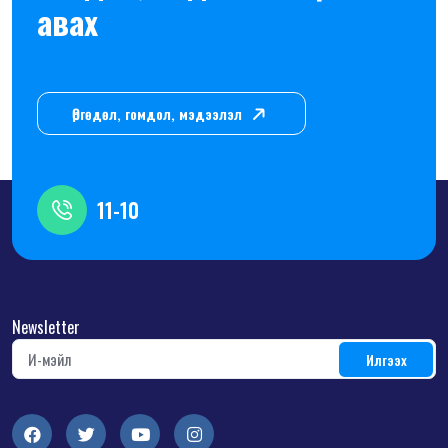
авах
Өргөдөл, гомдол, мэдээлэл
11-10
Newsletter