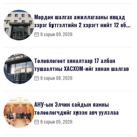
Мөрдөн шалгах ажиллагааны явцад
хэрэг бүртгэлтийн 2 хэрэгт нийт 12 об...
6 сарын 09, 2026
Төлөвлөгөөт хяналтаар 17 албан
тушаалтны ХАСХОМ-ийг хянан шалгав
6 сарын 08, 2026
АНУ-ын Элчин сайдын яамны
төлөөлөгчдийг хүлээн авч уулзлаа
6 сарын 05, 2026