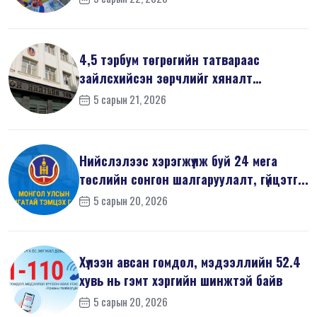
4,5 тэрбум төгрөгийн татвараас
зайлсхийсэн зөрчлийг хяналт
шалгалтаар ...
5 сарын 21, 2026
Нийслэлээс хэрэгжүүлж буй 24 мега
төслийн сонгон шалгаруулалт, гүйцэтг...
5 сарын 20, 2026
Хүлээн авсан гомдол, мэдээллийн 52.4
хувь нь гэмт хэргийн шинжтэй байв
5 сарын 20, 2026