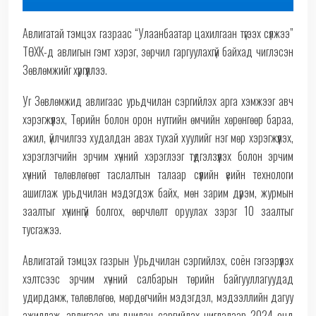
Авлигатай тэмцэх газраас “Улаанбаатар цахилгаан түгээх сүлжээ”
ТӨХК-д авлигын гэмт хэрэг, зөрчил гаргуулахгүй байхад чиглэсэн
Зөвлөмжийг хүргүүллээ.
Уг Зөвлөмжид авлигаас урьдчилан сэргийлэх арга хэмжээг авч
хэрэгжүүлэх, Төрийн болон орон нутгийн өмчийн хөрөнгөөр бараа,
ажил, үйлчилгээ худалдан авах тухай хуулийг нэг мөр хэрэгжүүлэх,
хэрэглэгчийн эрчим хүчний хэрэглээг түдгэлзүүлэх болон эрчим
хүчний төлөвлөгөөт таслалтын талаар сүүлийн үеийн технологи
ашиглаж урьдчилан мэдэгдэж байх, мөн зарим дүрэм, журмын
заалтыг хүчингүй болгох, өөрчлөлт оруулах зэрэг 10 заалтыг
тусгажээ.
Авлигатай тэмцэх газрын Урьдчилан сэргийлэх, соён гэгээрүүлэх
хэлтсээс эрчим хүчний салбарын төрийн байгууллагуудад
удирдамж, төлөвлөгөө, мөрдөгчийн мэдэгдэл, мэдээллийн дагуу
ажиллаж, авлигаас урьдчилан сэргийлэх чиглэлээр 2024 онд