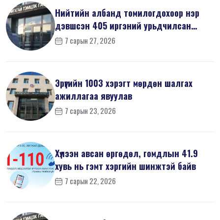
Нийтийн албанд томилогдохоор нэр
дэвшсэн 405 иргэний урьдчилсан
мэдүүл...
7 сарын 27, 2026
Эрүүгийн 1003 хэрэгт мөрдөн шалгах
ажиллагаа явуулав
7 сарын 23, 2026
Хүлээн авсан өргөдөл, гомдлын 41.9
хувь нь гэмт хэргийн шинжтэй байв
7 сарын 22, 2026