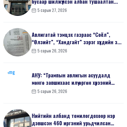
бусаар шилжүүлсэн албан тушаалтан...
5 сарын 27, 2026
Авлигатай тэмцэх газраас “Соёл”,
“Өлзийт”, “Хандгайт” зэрэг хүүхдийн з...
5 сарын 26, 2026
АНУ: “Трампын авлигын асуудалд
мөнгө завшихаас илүү өргөн хүрээний
шин...
5 сарын 26, 2026
Нийтийн албанд томилогдохоор нэр
дэвшсэн 460 иргэний урьдчилсан