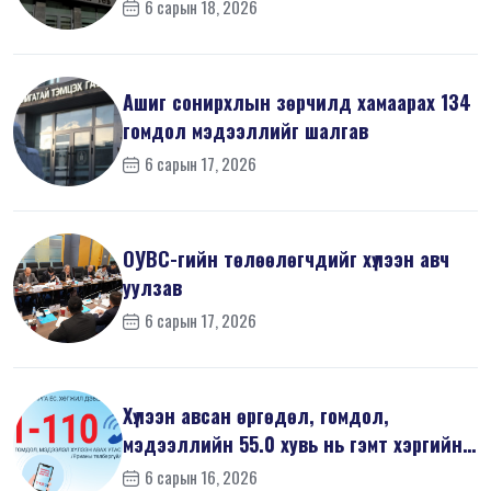
6 сарын 18, 2026
Ашиг сонирхлын зөрчилд хамаарах 134
гомдол мэдээллийг шалгав
6 сарын 17, 2026
ОУВС-гийн төлөөлөгчдийг хүлээн авч
уулзав
6 сарын 17, 2026
Хүлээн авсан өргөдөл, гомдол,
мэдээллийн 55.0 хувь нь гэмт хэргийн
шин...
6 сарын 16, 2026