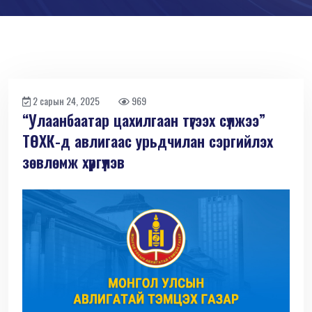
2 сарын 24, 2025
969
“Улаанбаатар цахилгаан түгээх сүлжээ”
ТӨХК-д авлигаас урьдчилан сэргийлэх
зөвлөмж хүргүүлэв