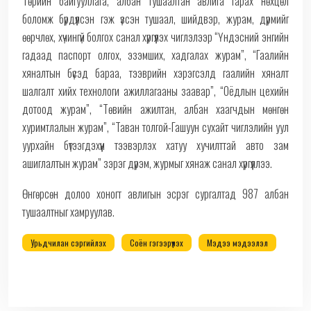
Төрийн байгууллага, албан тушаалтан авлига гарах нөхцөл
боломж бүрдүүлсэн гэж үзсэн тушаал, шийдвэр, журам, дүрмийг
өөрчлөх, хүчингүй болгох санал хүргүүлэх чиглэлээр “Үндэсний энгийн
гадаад паспорт олгох, эзэмших, хадгалах журам”, “Гаалийн
хяналтын бүсэд бараа, тээврийн хэрэгсэлд гаалийн хяналт
шалгалт хийх технологи ажиллагааны заавар”, “Оёдлын цехийн
дотоод журам”, “Төвийн ажилтан, албан хаагчдын мөнгөн
хуримтлалын журам”, “Таван толгой-Гашуун сухайт чиглэлийн уул
уурхайн бүтээгдэхүүн тээвэрлэх хатуу хучилттай авто зам
ашиглалтын журам” зэрэг дүрэм, журмыг хянаж санал хүргүүллээ.
Өнгөрсөн долоо хоногт авлигын эсрэг сургалтад 987 албан
тушаалтныг хамруулав.
Урьдчилан сэргийлэх
Соён гэгээрүүлэх
Мэдээ мэдээлэл