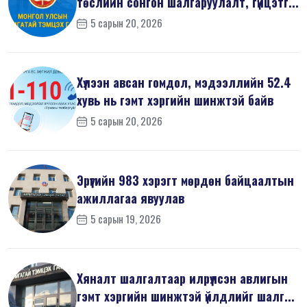
төслийн сонгон шалгаруулалт, гүйцэтг...
5 сарын 20, 2026
Хүлээн авсан гомдол, мэдээллийн 52.4
хувь нь гэмт хэргийн шинжтэй байв
5 сарын 20, 2026
Эрүүгийн 983 хэрэгт мөрдөн байцаалтын
ажиллагаа явуулав
5 сарын 19, 2026
Хяналт шалгалтаар илрүүлсэн авлигын
гэмт хэргийн шинжтэй үйлдлийг шалг...