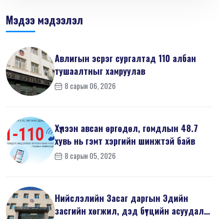
Мэдээ мэдээлэл
Авлигын эсрэг сургалтад 110 албан
тушаалтныг хамруулав
8 сарын 06, 2026
Хүлээн авсан өргөдөл, гомдлын 48.7
хувь нь гэмт хэргийн шинжтэй байв
8 сарын 05, 2026
Нийслэлийн Засаг даргын Эдийн
засгийн хөгжил, дэд бүтцийн асуудал