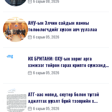
6 сарын 08, 2026
АНУ-ын Элчин сайдын яамны
төлөөлөгчдийг хүлээн авч уулзлаа
6 сарын 05, 2026
ИХ БРИТАНИ: ОХУ-ын хориг арга
хэмжээг тойрон гарах крипто сүлжээнд
хор...
6 сарын 05, 2026
АТГ-аас мопед, скутер болон түүнтэй
адилтгах үзүүлэлт бүхий тээврийн х...
6 сарын 05, 2026