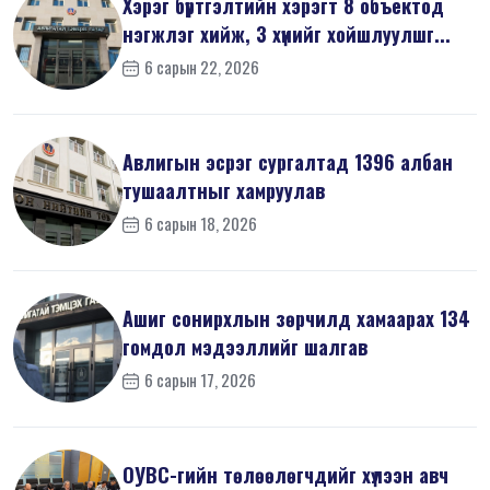
Хэрэг бүртгэлтийн хэрэгт 8 объектод
нэгжлэг хийж, 3 хүнийг хойшлуулшг...
6 сарын 22, 2026
Авлигын эсрэг сургалтад 1396 албан
тушаалтныг хамруулав
6 сарын 18, 2026
Ашиг сонирхлын зөрчилд хамаарах 134
гомдол мэдээллийг шалгав
6 сарын 17, 2026
ОУВС-гийн төлөөлөгчдийг хүлээн авч