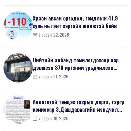
Хүлээн авсан өргөдөл, гомдлын 41.9
хувь нь гэмт хэргийн шинжтэй байв
7 сарын 22, 2026
Нийтийн албанд томилогдохоор нэр
дэвшсэн 370 иргэний урьдчилсан
мэдүүл...
7 сарын 21, 2026
Авлигатай тэмцэх газрын дарга, тэргүүн
комиссар З.Дашдаваагийн мэндчил...
7 сарын 10, 2026