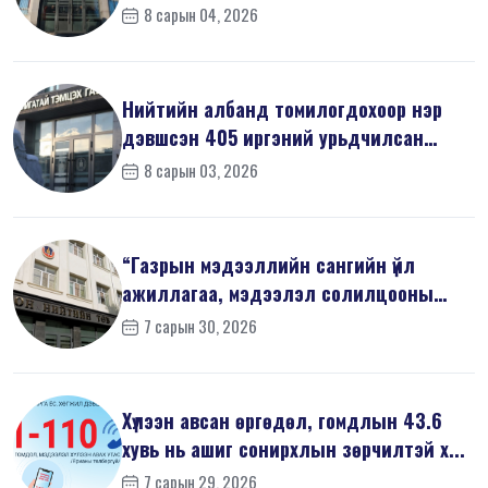
хари...
8 сарын 04, 2026
Нийтийн албанд томилогдохоор нэр
дэвшсэн 405 иргэний урьдчилсан
мэдүүл...
8 сарын 03, 2026
“Газрын мэдээллийн сангийн үйл
ажиллагаа, мэдээлэл солилцооны
журам”-...
7 сарын 30, 2026
Хүлээн авсан өргөдөл, гомдлын 43.6
хувь нь ашиг сонирхлын зөрчилтэй х...
7 сарын 29, 2026