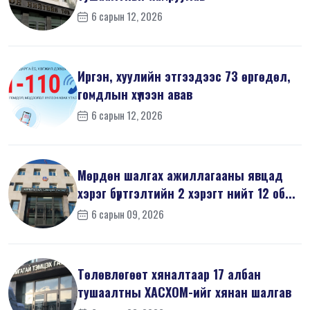
6 сарын 12, 2026
Иргэн, хуулийн этгээдээс 73 өргөдөл,
гомдлын хүлээн авав
6 сарын 12, 2026
Мөрдөн шалгах ажиллагааны явцад
хэрэг бүртгэлтийн 2 хэрэгт нийт 12 об...
6 сарын 09, 2026
Төлөвлөгөөт хяналтаар 17 албан
тушаалтны ХАСХОМ-ийг хянан шалгав