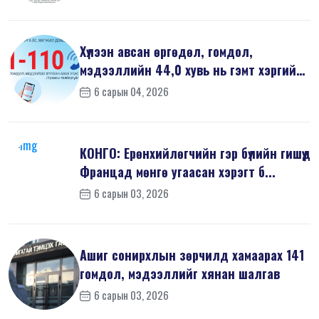
Хүлээн авсан өргөдөл, гомдол,
мэдээллийн 44,0 хувь нь гэмт хэргийн
шин...
6 сарын 04, 2026
КОНГО: Ерөнхийлөгчийн гэр бүлийн гишүүд
Францад мөнгө угаасан хэрэгт б...
6 сарын 03, 2026
Ашиг сонирхлын зөрчилд хамаарах 141
гомдол, мэдээллийг хянан шалгав
6 сарын 03, 2026