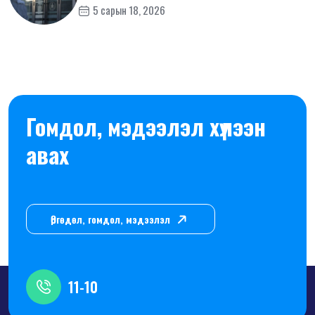
5 сарын 18, 2026
Гомдол, мэдээлэл хүлээн
авах
Өргөдөл, гомдол, мэдээлэл
11-10