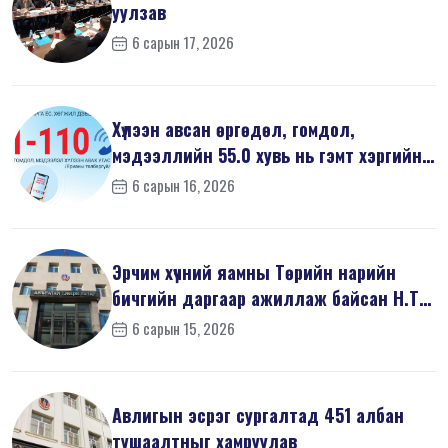
уулзав
6 сарын 17, 2026
Хүлээн авсан өргөдөл, гомдол,
мэдээллийн 55.0 хувь нь гэмт хэргийн
шин...
6 сарын 16, 2026
Эрчим хүчний яамны Төрийн нарийн
бичгийн даргаар ажиллаж байсан Н.Т
на...
6 сарын 15, 2026
Авлигын эсрэг сургалтад 451 албан
тушаалтныг хамруулав