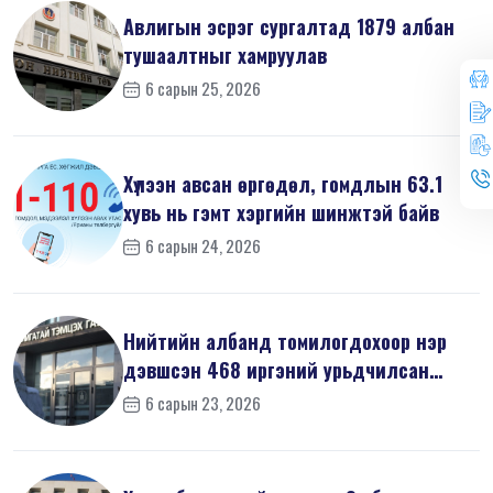
Авлигын эсрэг сургалтад 1879 албан
тушаалтныг хамруулав
6 сарын 25, 2026
Хүлээн авсан өргөдөл, гомдлын 63.1
хувь нь гэмт хэргийн шинжтэй байв
6 сарын 24, 2026
Нийтийн албанд томилогдохоор нэр
дэвшсэн 468 иргэний урьдчилсан
мэдүүл...
6 сарын 23, 2026