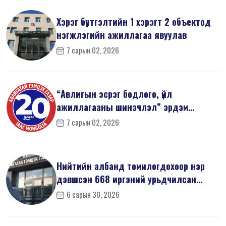
Хэрэг бүртгэлтийн 1 хэрэгт 2 объектод
нэгжлэгийн ажиллагаа явуулав
7 сарын 02, 2026
“Авлигын эсрэг бодлого, үйл
ажиллагааны шинэчлэл” эрдэм
шинжилгээний б...
7 сарын 02, 2026
Нийтийн албанд томилогдохоор нэр
дэвшсэн 668 иргэний урьдчилсан
мэдүүл...
6 сарын 30, 2026