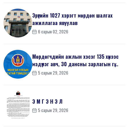
Эрүүгийн 1027 хэрэгт мөрдөн шалгах
ажиллагаа явуулав
6 сарын 02, 2026
Мөрдөгчдийн ажлын хэсэг 135 хүнээс
мэдүүлэг авч, 30 дансны зарлагын гү...
5 сарын 29, 2026
Э М Г Э Н Э Л
5 сарын 29, 2026