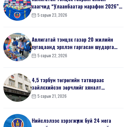
хаагчид “Улаанбаатар марафон 2026”-
д оро...
5 сарын 23, 2026
Авлигатай тэмцэх газар 20 жилийн
хугацаанд эрхлэн гаргасан шударга
ёсн...
5 сарын 22, 2026
4,5 тэрбум төгрөгийн татвараас
зайлсхийсэн зөрчлийг хяналт
шалгалтаар ...
5 сарын 21, 2026
Нийслэлээс хэрэгжүүлж буй 24 мега