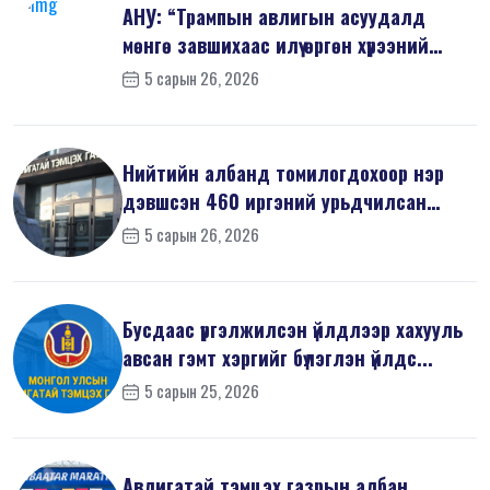
АНУ: “Трампын авлигын асуудалд
мөнгө завшихаас илүү өргөн хүрээний
шин...
5 сарын 26, 2026
Нийтийн албанд томилогдохоор нэр
дэвшсэн 460 иргэний урьдчилсан
мэдүүл...
5 сарын 26, 2026
Бусдаас үргэлжилсэн үйлдлээр хахууль
авсан гэмт хэргийг бүлэглэн үйлдс...
5 сарын 25, 2026
Авлигатай тэмцэх газрын албан