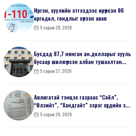
Иргэн, хуулийн этгээдээс ирүүлсэн 86
өргөдөл, гомдлыг хүлээн авав
5 сарын 28, 2026
Бусдад 87,7 мянган ам.долларыг хууль
бусаар шилжүүлсэн албан тушаалтан...
5 сарын 27, 2026
Авлигатай тэмцэх газраас “Соёл”,
“Өлзийт”, “Хандгайт” зэрэг хүүхдийн з...
5 сарын 26, 2026