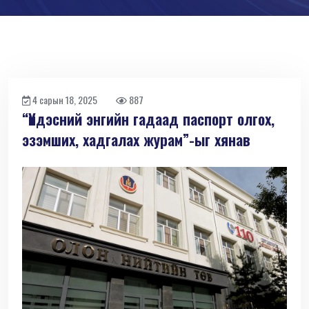
4 сарын 18, 2025
887
“Үндэсний энгийн гадаад паспорт олгох,
эзэмших, хадгалах журам”-ыг хянав