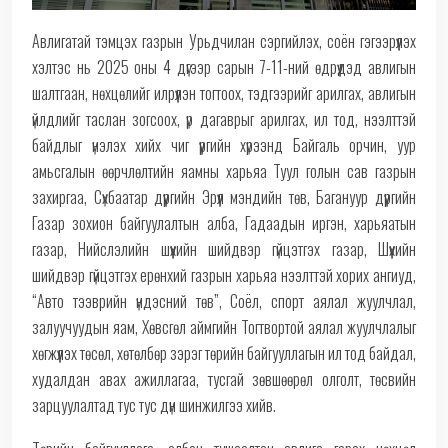
Авлигатай тэмцэх газрын Урьдчилан сэргийлэх, соён гэгээрүүлэх
хэлтэс нь 2025 оны 4 дүгээр сарын 7-11-ний өдрүүдэд авлигын
шалтгаан, нөхцөлийг илрүүлэн тогтоох, тэдгээрийг арилгах, авлигын
үйлдлийг таслан зогсоох, үр дагаврыг арилгах, ил тод, нээлттэй
байдлыг үнэлэх хийх чиг үүргийн хүрээнд Байгаль орчин, уур
амьсгалын өөрчлөлтийн яамны харьяа Туул голын сав газрын
захиргаа, Сүхбаатар дүүргийн Эрүүл мэндийн төв, Багануур дүүргийн
Газар зохион байгуулалтын алба, Гадаадын иргэн, харьяатын
газар, Нийслэлийн шүүхийн шийдвэр гүйцэтгэх газар, Шүүхийн
шийдвэр гүйцэтгэх ерөнхий газрын харьяа нээлттэй хорих ангиуд,
“Авто тээврийн үндэсний төв”, Соёл, спорт аялал жуулчлал,
залуучуудын яам, Хөвсгөл аймгийн Тогтвортой аялал жуулчлалыг
хөгжүүлэх төсөл, хөтөлбөр зэрэг төрийн байгууллагын ил тод байдал,
худалдан авах ажиллагаа, тусгай зөвшөөрөл олголт, төсвийн
зарцуулалтад тус тус дүн шинжилгээ хийв.