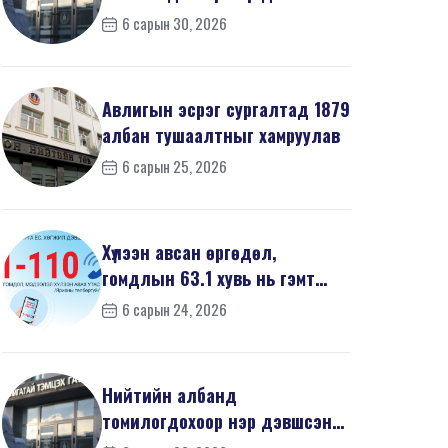
668 иргэний урьдчилсан
6 сарын 30, 2026
мэдүүл...
Авлигын эсрэг сургалтад 1879
албан тушаалтныг хамруулав
6 сарын 25, 2026
Хүлээн авсан өргөдөл,
гомдлын 63.1 хувь нь гэмт
хэргийн шинжтэй байв
6 сарын 24, 2026
Нийтийн албанд
томилогдохоор нэр дэвшсэн
468 иргэний урьдчилсан