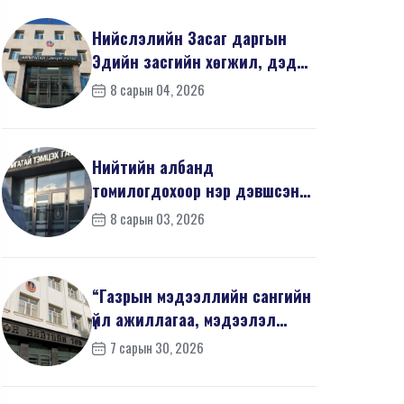
Нийслэлийн Засаг даргын
Эдийн засгийн хөгжил, дэд
бүтцийн асуудал хари...
8 сарын 04, 2026
Нийтийн албанд
томилогдохоор нэр дэвшсэн
405 иргэний урьдчилсан
8 сарын 03, 2026
мэдүүл...
“Газрын мэдээллийн сангийн
үйл ажиллагаа, мэдээлэл
солилцооны журам”-...
7 сарын 30, 2026