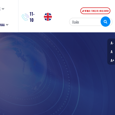
К
ӨРГӨДӨЛ, ГОМДОЛ, МЭДЭЭЛЭЛ
11-
10
АНАА
A-
A
A+