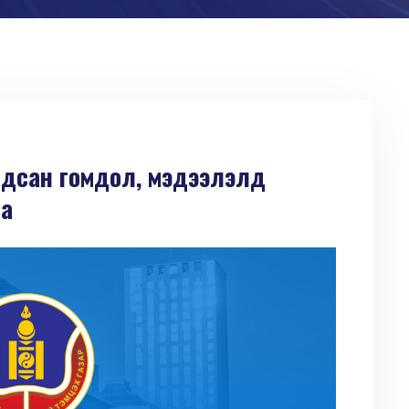
гдсан гомдол, мэдээлэлд
на