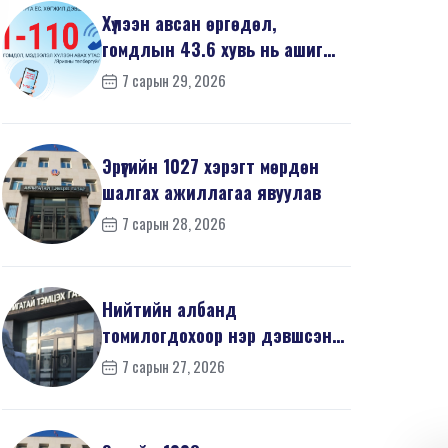
Хүлээн авсан өргөдөл,
гомдлын 43.6 хувь нь ашиг
сонирхлын зөрчилтэй х...
7 сарын 29, 2026
Эрүүгийн 1027 хэрэгт мөрдөн
шалгах ажиллагаа явуулав
7 сарын 28, 2026
Нийтийн албанд
томилогдохоор нэр дэвшсэн
405 иргэний урьдчилсан
7 сарын 27, 2026
мэдүүл...