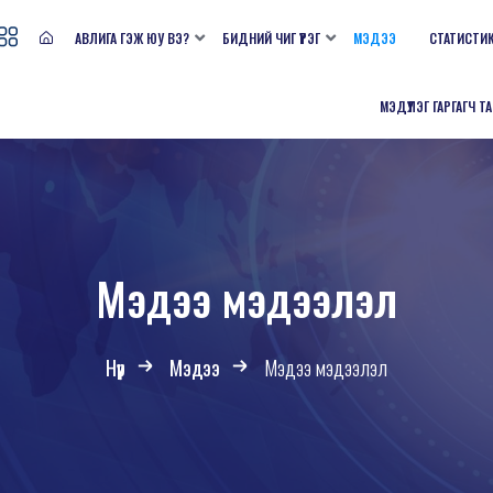
АВЛИГА ГЭЖ ЮУ ВЭ?
БИДНИЙ ЧИГ ҮҮРЭГ
МЭДЭЭ
СТАТИСТИ
МЭДҮҮЛЭГ ГАРГАГЧ Т
Мэдээ мэдээлэл
Нүүр
Мэдээ
Мэдээ мэдээлэл