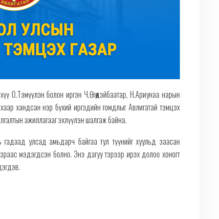
үү О.Тэмүүлэн болон иргэн Ч.Өгөөдэйбаатар, Н.Ариунаа нарын
хаар хандсан нэр бүхий иргэдийн гомдлыг Авлигатай тэмцэх
 шалгалтын ажиллагааг эхлүүлэн шалгаж байна.
 гадаад улсад амьдарч байгаа тул түүнийг хуульд заасан
газраас мэдэгдсэн болно. Энэ дагуу тэрээр ирэх долоо хоногт
дэгдэв.