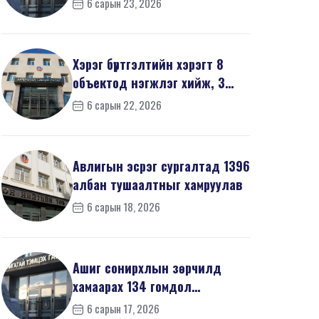
6 сарын 23, 2026
мэдүүл...
Хэрэг бүртгэлтийн хэрэгт 8
объектод нэгжлэг хийж, 3
хүнийг хойшлуулшг...
6 сарын 22, 2026
Авлигын эсрэг сургалтад 1396
албан тушаалтныг хамруулав
6 сарын 18, 2026
Ашиг сонирхлын зөрчилд
хамаарах 134 гомдол
мэдээллийг шалгав
6 сарын 17, 2026