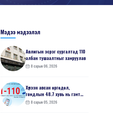
Мэдээ мэдээлэл
Авлигын эсрэг сургалтад 110
албан тушаалтныг хамруулав
8 сарын 06, 2026
Хүлээн авсан өргөдөл,
гомдлын 48.7 хувь нь гэмт
хэргийн шинжтэй байв
8 сарын 05, 2026