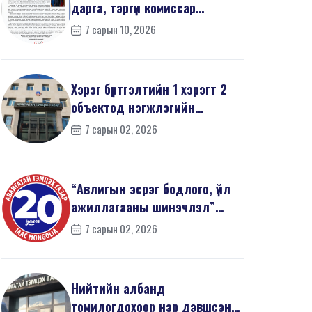
дарга, тэргүүн комиссар
З.Дашдаваагийн мэндчил...
7 сарын 10, 2026
Хэрэг бүртгэлтийн 1 хэрэгт 2
объектод нэгжлэгийн
ажиллагаа явуулав
7 сарын 02, 2026
“Авлигын эсрэг бодлого, үйл
ажиллагааны шинэчлэл”
эрдэм шинжилгээний б...
7 сарын 02, 2026
Нийтийн албанд
томилогдохоор нэр дэвшсэн