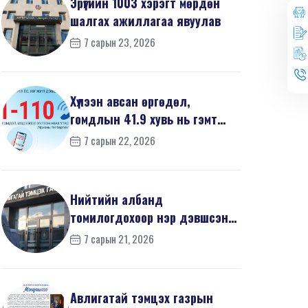
Эрүүгийн 1003 хэрэгт мөрдөн
шалгах ажиллагаа явуулав
7 сарын 23, 2026
Хүлээн авсан өргөдөл,
гомдлын 41.9 хувь нь гэмт
хэргийн шинжтэй байв
7 сарын 22, 2026
Нийтийн албанд
томилогдохоор нэр дэвшсэн
370 иргэний урьдчилсан
7 сарын 21, 2026
мэдүүл...
Авлигатай тэмцэх газрын