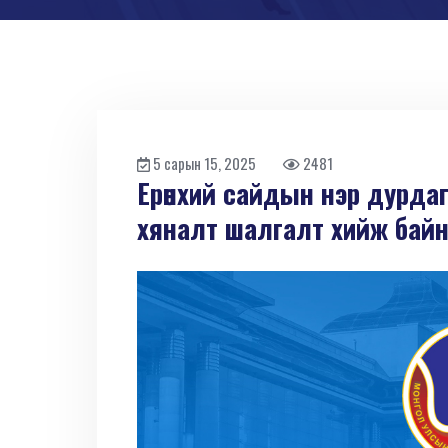
5 сарын 15, 2025
2481
Ерөнхий сайдын нэр дурда
хяналт шалгалт хийж бай