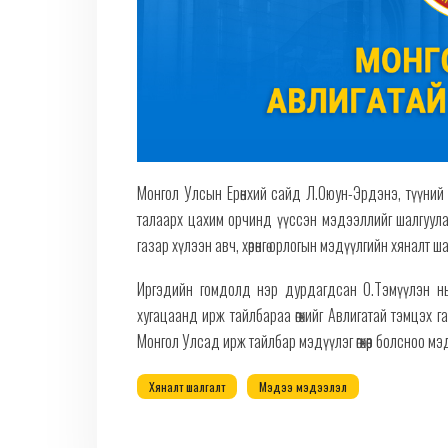
Монгол Улсын Ерөнхий сайд Л.Оюун-Эрдэнэ, түүний х
талаарх цахим орчинд үүссэн мэдээллийг шалгуула
газар хүлээн авч, хөрөнгө орлогын мэдүүлгийн хяналт
Иргэдийн гомдолд нэр дурдагдсан О.Тэмүүлэн нь
хугацаанд ирж тайлбараа өгөхийг Авлигатай тэмцэх 
Монгол Улсад ирж тайлбар мэдүүлэг өгөхөөр болсноо мэ
Хяналт шалгалт
Мэдээ мэдээлэл