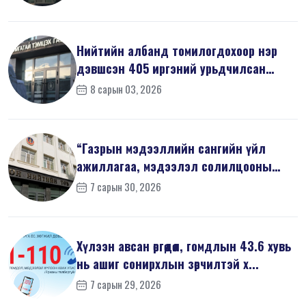
Нийтийн албанд томилогдохоор нэр
дэвшсэн 405 иргэний урьдчилсан
мэдүүл...
8 сарын 03, 2026
“Газрын мэдээллийн сангийн үйл
ажиллагаа, мэдээлэл солилцооны
журам”-...
7 сарын 30, 2026
Хүлээн авсан өргөдөл, гомдлын 43.6 хувь
нь ашиг сонирхлын зөрчилтэй х...
7 сарын 29, 2026