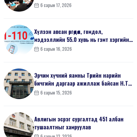
6 сарын 17, 2026
Хүлээн авсан өргөдөл, гомдол,
мэдээллийн 55.0 хувь нь гэмт хэргийн
шин...
6 сарын 16, 2026
Эрчим хүчний яамны Төрийн нарийн
бичгийн даргаар ажиллаж байсан Н.Т
на...
6 сарын 15, 2026
Авлигын эсрэг сургалтад 451 албан
тушаалтныг хамруулав
6 сарын 12, 2026