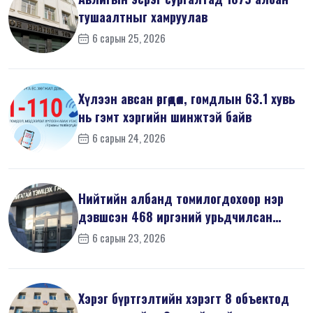
тушаалтныг хамруулав
6 сарын 25, 2026
Хүлээн авсан өргөдөл, гомдлын 63.1 хувь
нь гэмт хэргийн шинжтэй байв
6 сарын 24, 2026
Нийтийн албанд томилогдохоор нэр
дэвшсэн 468 иргэний урьдчилсан
мэдүүл...
6 сарын 23, 2026
Хэрэг бүртгэлтийн хэрэгт 8 объектод