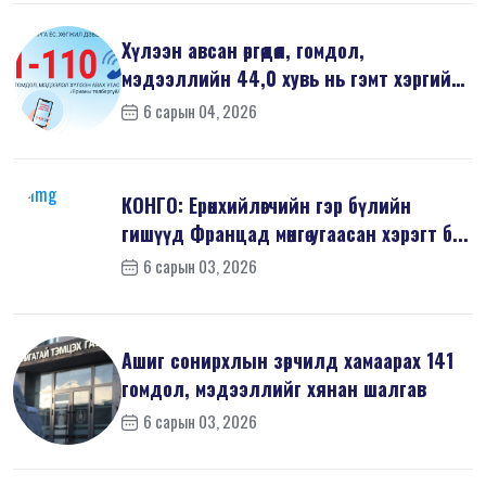
Хүлээн авсан өргөдөл, гомдол,
мэдээллийн 44,0 хувь нь гэмт хэргийн
шин...
6 сарын 04, 2026
КОНГО: Ерөнхийлөгчийн гэр бүлийн
гишүүд Францад мөнгө угаасан хэрэгт б...
6 сарын 03, 2026
Ашиг сонирхлын зөрчилд хамаарах 141
гомдол, мэдээллийг хянан шалгав
6 сарын 03, 2026