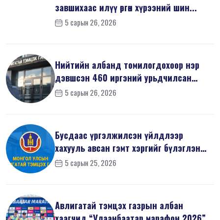
завшихаас илүү өргөн хүрээний шин...
5 сарын 26, 2026
Нийтийн албанд томилогдохоор нэр
дэвшсэн 460 иргэний урьдчилсан
мэдүүл...
5 сарын 26, 2026
Бусдаас үргэлжилсэн үйлдлээр
хахууль авсан гэмт хэргийг бүлэглэн
үйлдс...
5 сарын 25, 2026
Авлигатай тэмцэх газрын албан
хаагчид “Улаанбаатар марафон 2026”-