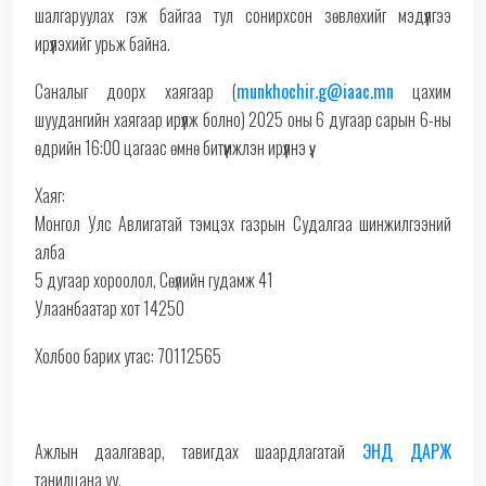
шалгаруулах гэж байгаа тул сонирхсон зөвлөхийг мэдүүлгээ
ирүүлэхийг урьж байна.
Саналыг доорх хаягаар (
munkhochir.g@iaac.mn
цахим
шуудангийн хаягаар ирүүлж болно) 2025 оны 6 дугаар сарын 6-ны
өдрийн 16:00 цагаас өмнө битүүмжлэн ирүүлнэ үү.
Хаяг:
Монгол Улс Авлигатай тэмцэх газрын Судалгаа шинжилгээний
алба
5 дугаар хороолол, Сөүлийн гудамж 41
Улаанбаатар хот 14250
Холбоо барих утас: 70112565
Ажлын даалгавар, тавигдах шаардлагатай
ЭНД ДАРЖ
танилцана уу.