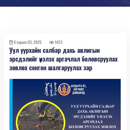
6 сарын 03, 2025
1423
Уул уурхайн салбар дахь авлигын
эрсдэлийг үнэлэх аргачлал боловсруулах
зөвлөх сонгон шалгаруулах зар