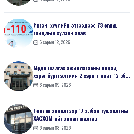
Иргэн, хуулийн этгээдээс 73 өргөдөл,
гомдлын хүлээн авав
6 сарын 12, 2026
Мөрдөн шалгах ажиллагааны явцад
хэрэг бүртгэлтийн 2 хэрэгт нийт 12 об...
6 сарын 09, 2026
Төлөвлөгөөт хяналтаар 17 албан тушаалтны
ХАСХОМ-ийг хянан шалгав
6 сарын 08, 2026