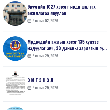
Эрүүгийн 1027 хэрэгт мөрдөн шалгах
ажиллагаа явуулав
6 сарын 02, 2026
Мөрдөгчдийн ажлын хэсэг 135 хүнээс
мэдүүлэг авч, 30 дансны зарлагын гү...
5 сарын 29, 2026
Э М Г Э Н Э Л
5 сарын 29, 2026