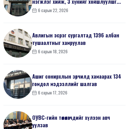
нэгжлэг хийж, 3 хүнийг хойшлуулшг...
6 сарын 22, 2026
Авлигын эсрэг сургалтад 1396 албан
тушаалтныг хамруулав
6 сарын 18, 2026
Ашиг сонирхлын зөрчилд хамаарах 134
гомдол мэдээллийг шалгав
6 сарын 17, 2026
ОУВС-гийн төлөөлөгчдийг хүлээн авч
уулзав