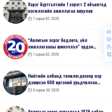
Хэрэг бүртгэлтийн 1 хэрэгт 2 объектод
нэгжлэгийн ажиллагаа явуулав
7 сарын 02, 2026
“Авлигын эсрэг бодлого, үйл
ажиллагааны шинэчлэл” эрдэм
шинжилгээний б...
7 сарын 02, 2026
Нийтийн албанд томилогдохоор нэр
дэвшсэн 668 иргэний урьдчилсан
мэдүүл...
6 сарын 30, 2026
Авлигын эсрэг сургалтад 1879 албан