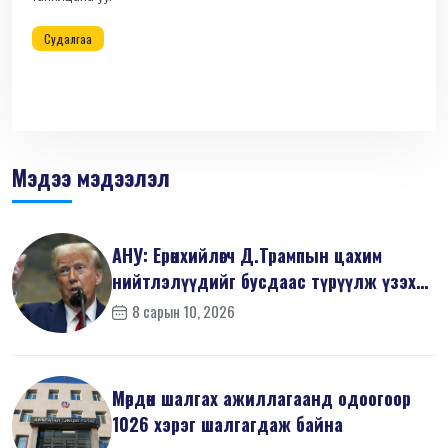
Судалгаа
Мэдээ мэдээлэл
АНУ: Ерөнхийлөгч Д.Трампын цахим
нийтлэлүүдийг бусдаас түрүүлж үзэх
тө...
8 сарын 10, 2026
Мөрдөн шалгах ажиллагаанд одоогоор
1026 хэрэг шалгагдаж байна