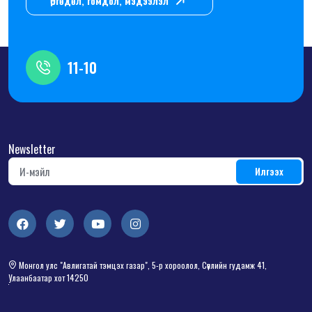
Өргөдөл, гомдол, мэдээлэл
11-10
Newsletter
Монгол улс "Авлигатай тэмцэх газар", 5-р хороолол, Сөүлийн гудамж 41,
Улаанбаатар хот 14250