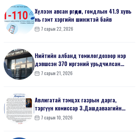
Хүлээн авсан өргөдөл, гомдлын 41.9 хувь
нь гэмт хэргийн шинжтэй байв
7 сарын 22, 2026
Нийтийн албанд томилогдохоор нэр
дэвшсэн 370 иргэний урьдчилсан
мэдүүл...
7 сарын 21, 2026
Авлигатай тэмцэх газрын дарга,
тэргүүн комиссар З.Дашдаваагийн
мэндчил...
7 сарын 10, 2026