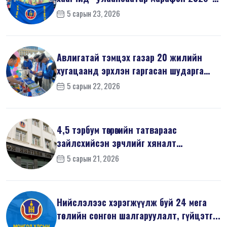
д оро...
5 сарын 23, 2026
Авлигатай тэмцэх газар 20 жилийн
хугацаанд эрхлэн гаргасан шударга
ёсн...
5 сарын 22, 2026
4,5 тэрбум төгрөгийн татвараас
зайлсхийсэн зөрчлийг хяналт
шалгалтаар ...
5 сарын 21, 2026
Нийслэлээс хэрэгжүүлж буй 24 мега
төслийн сонгон шалгаруулалт, гүйцэтг...