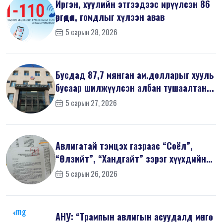
Иргэн, хуулийн этгээдээс ирүүлсэн 86
өргөдөл, гомдлыг хүлээн авав
5 сарын 28, 2026
Бусдад 87,7 мянган ам.долларыг хууль
бусаар шилжүүлсэн албан тушаалтан...
5 сарын 27, 2026
Авлигатай тэмцэх газраас “Соёл”,
“Өлзийт”, “Хандгайт” зэрэг хүүхдийн
з...
5 сарын 26, 2026
АНУ: “Трампын авлигын асуудалд мөнгө