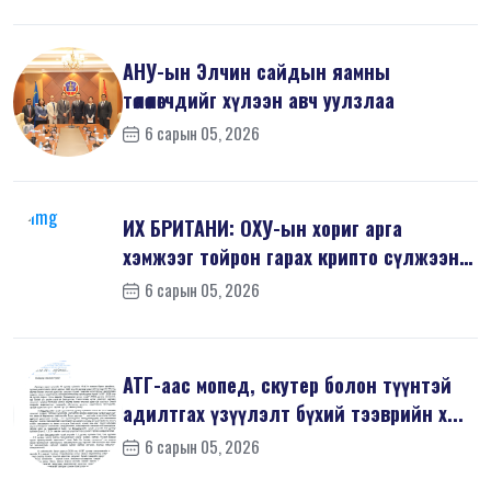
АНУ-ын Элчин сайдын яамны
төлөөлөгчдийг хүлээн авч уулзлаа
6 сарын 05, 2026
ИХ БРИТАНИ: ОХУ-ын хориг арга
хэмжээг тойрон гарах крипто сүлжээнд
хор...
6 сарын 05, 2026
АТГ-аас мопед, скутер болон түүнтэй
адилтгах үзүүлэлт бүхий тээврийн х...
6 сарын 05, 2026