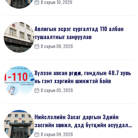
8 сарын 10, 2026
Авлигын эсрэг сургалтад 110 албан
тушаалтныг хамруулав
8 сарын 06, 2026
Хүлээн авсан өргөдөл, гомдлын 48.7 хувь
нь гэмт хэргийн шинжтэй байв
8 сарын 05, 2026
Нийслэлийн Засаг даргын Эдийн
засгийн хөгжил, дэд бүтцийн асуудал
хари...
8 сарын 04, 2026