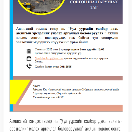
Авлигатай тэмцэх газар нь “Уул уурхайн салбар дахь авлигын
эрсдэлийг үнэлэх аргачлал боловсруулах” ажлын зөвлөх сонгон