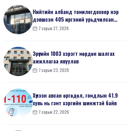
Нийтийн албанд томилогдохоор нэр
дэвшсэн 405 иргэний урьдчилсан
мэдүүл...
7 сарын 27, 2026
Эрүүгийн 1003 хэрэгт мөрдөн шалгах
ажиллагаа явуулав
7 сарын 23, 2026
Хүлээн авсан өргөдөл, гомдлын 41.9
хувь нь гэмт хэргийн шинжтэй байв
7 сарын 22, 2026