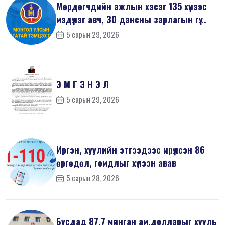
Мөрдөгчдийн ажлын хэсэг 135 хүнээс
мэдүүлэг авч, 30 дансны зарлагын гү...
5 сарын 29, 2026
Э М Г Э Н Э Л
5 сарын 29, 2026
Иргэн, хуулийн этгээдээс ирүүлсэн 86
өргөдөл, гомдлыг хүлээн авав
5 сарын 28, 2026
Бусдад 87,7 мянган ам.долларыг хууль