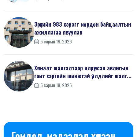
Эрүүгийн 983 хэрэгт мөрдөн байцаалтын
ажиллагаа явуулав
5 сарын 19, 2026
Хяналт шалгалтаар илрүүлсэн авлигын
гэмт хэргийн шинжтэй үйлдлийг шалг...
5 сарын 18, 2026
Гомдол, мэдээлэл хүлээн