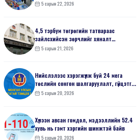
ёсн...
5 сарын 22, 2026
4,5 тэрбум төгрөгийн татвараас
зайлсхийсэн зөрчлийг хяналт
шалгалтаар ...
5 сарын 21, 2026
Нийслэлээс хэрэгжүүлж буй 24 мега
төслийн сонгон шалгаруулалт, гүйцэтг...
5 сарын 20, 2026
Хүлээн авсан гомдол, мэдээллийн 52.4
хувь нь гэмт хэргийн шинжтэй байв
5 сарын 20, 2026