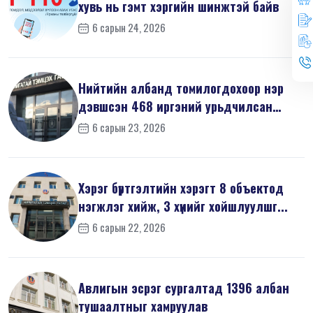
хувь нь гэмт хэргийн шинжтэй байв
6 сарын 24, 2026
Нийтийн албанд томилогдохоор нэр
дэвшсэн 468 иргэний урьдчилсан
мэдүүл...
6 сарын 23, 2026
Хэрэг бүртгэлтийн хэрэгт 8 объектод
нэгжлэг хийж, 3 хүнийг хойшлуулшг...
6 сарын 22, 2026
Авлигын эсрэг сургалтад 1396 албан
тушаалтныг хамруулав