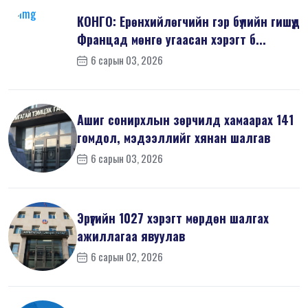
КОНГО: Ерөнхийлөгчийн гэр бүлийн гишүүд
Францад мөнгө угаасан хэрэгт б...
6 сарын 03, 2026
Ашиг сонирхлын зөрчилд хамаарах 141
гомдол, мэдээллийг хянан шалгав
6 сарын 03, 2026
Эрүүгийн 1027 хэрэгт мөрдөн шалгах
ажиллагаа явуулав
6 сарын 02, 2026