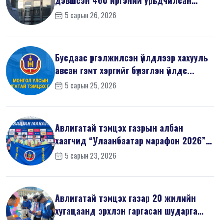
мэдүүл...
5 сарын 26, 2026
Бусдаас үргэлжилсэн үйлдлээр хахууль
авсан гэмт хэргийг бүлэглэн үйлдс...
5 сарын 25, 2026
Авлигатай тэмцэх газрын албан
хаагчид “Улаанбаатар марафон 2026”-
д оро...
5 сарын 23, 2026
Авлигатай тэмцэх газар 20 жилийн
хугацаанд эрхлэн гаргасан шударга