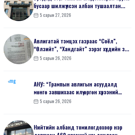
бусаар шилжүүлсэн албан тушаалтан...
5 сарын 27, 2026
Авлигатай тэмцэх газраас “Соёл”,
“Өлзийт”, “Хандгайт” зэрэг хүүхдийн з...
5 сарын 26, 2026
АНУ: “Трампын авлигын асуудалд
мөнгө завшихаас илүү өргөн хүрээний
шин...
5 сарын 26, 2026
Нийтийн албанд томилогдохоор нэр
дэвшсэн 460 иргэний урьдчилсан