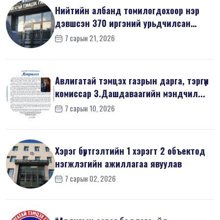
Нийтийн албанд томилогдохоор нэр
дэвшсэн 370 иргэний урьдчилсан
мэдүүл...
7 сарын 21, 2026
Авлигатай тэмцэх газрын дарга, тэргүүн
комиссар З.Дашдаваагийн мэндчил...
7 сарын 10, 2026
Хэрэг бүртгэлтийн 1 хэрэгт 2 объектод
нэгжлэгийн ажиллагаа явуулав
7 сарын 02, 2026