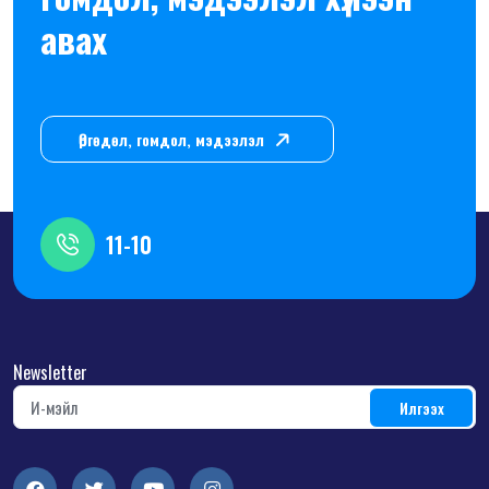
авах
Өргөдөл, гомдол, мэдээлэл
11-10
Newsletter