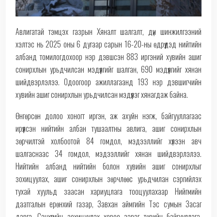
Авлигатай тэмцэх газрын Хяналт шалгалт, дүн шинжилгээний
хэлтэс нь 2025 оны 6 дугаар сарын 16-20-ны өдрүүдэд нийтийн
албанд томилогдохоор нэр дэвшсэн 883 иргэний хувийн ашиг
сонирхлын урьдчилсан мэдүүлгийг шалган, 690 мэдүүлгийг хянан
шийдвэрлэлээ. Одоогоор ажиллагаанд 193 нэр дэвшигчийн
хувийн ашиг сонирхлын урьдчилсан мэдүүлэг хянагдаж байна.
Өнгөрсөн долоо хоногт иргэн, аж ахуйн нэгж, байгууллагаас
ирүүлсэн нийтийн албан тушаалтны авлига, ашиг сонирхлын
зөрчилтэй холбоотой 84 гомдол, мэдээллийг хүлээн авч
шалгаснаас 34 гомдол, мэдээллийг хянан шийдвэрлэлээ.
Нийтийн албанд нийтийн болон хувийн ашиг сонирхлыг
зохицуулах, ашиг сонирхлын зөрчлөөс урьдчилан сэргийлэх
тухай хуульд заасан хариуцлага тооцуулахаар Нийгмийн
даатгалын ерөнхий газар, Завхан аймгийн Тэс сумын Засаг
дарга, Санхүүгийн зохицуулах хороо зэрэг төрийн байгууллага,