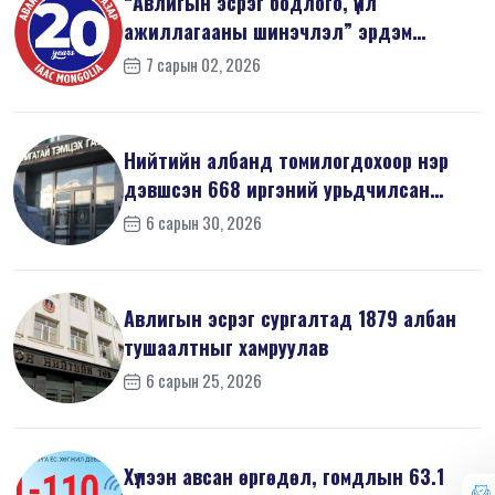
“Авлигын эсрэг бодлого, үйл
ажиллагааны шинэчлэл” эрдэм
шинжилгээний б...
7 сарын 02, 2026
Нийтийн албанд томилогдохоор нэр
дэвшсэн 668 иргэний урьдчилсан
мэдүүл...
6 сарын 30, 2026
Авлигын эсрэг сургалтад 1879 албан
тушаалтныг хамруулав
6 сарын 25, 2026
Хүлээн авсан өргөдөл, гомдлын 63.1