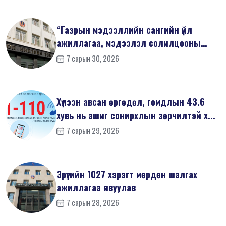
“Газрын мэдээллийн сангийн үйл
ажиллагаа, мэдээлэл солилцооны
журам”-...
7 сарын 30, 2026
Хүлээн авсан өргөдөл, гомдлын 43.6
хувь нь ашиг сонирхлын зөрчилтэй х...
7 сарын 29, 2026
Эрүүгийн 1027 хэрэгт мөрдөн шалгах
ажиллагаа явуулав
7 сарын 28, 2026