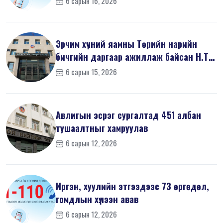
6 сарын 16, 2026
Эрчим хүчний яамны Төрийн нарийн
бичгийн даргаар ажиллаж байсан Н.Т
на...
6 сарын 15, 2026
Авлигын эсрэг сургалтад 451 албан
тушаалтныг хамруулав
6 сарын 12, 2026
Иргэн, хуулийн этгээдээс 73 өргөдөл,
гомдлын хүлээн авав
6 сарын 12, 2026