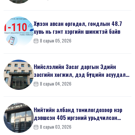
Хүлээн авсан өргөдөл, гомдлын 48.7
хувь нь гэмт хэргийн шинжтэй байв
8 сарын 05, 2026
Нийслэлийн Засаг даргын Эдийн
засгийн хөгжил, дэд бүтцийн асуудал
хари...
8 сарын 04, 2026
Нийтийн албанд томилогдохоор нэр
дэвшсэн 405 иргэний урьдчилсан
мэдүүл...
8 сарын 03, 2026