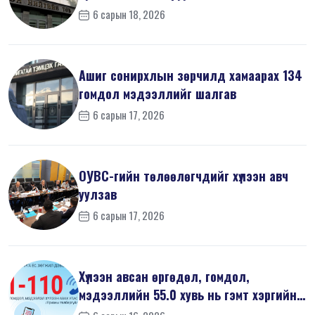
6 сарын 18, 2026
Ашиг сонирхлын зөрчилд хамаарах 134
гомдол мэдээллийг шалгав
6 сарын 17, 2026
ОУВС-гийн төлөөлөгчдийг хүлээн авч
уулзав
6 сарын 17, 2026
Хүлээн авсан өргөдөл, гомдол,
мэдээллийн 55.0 хувь нь гэмт хэргийн
шин...