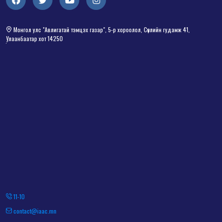
Монгол улс "Авлигатай тэмцэх газар", 5-р хороолол, Сөүлийн гудамж 41,
Улаанбаатар хот 14250
11-10
contact@iaac.mn