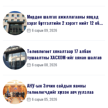
Мөрдөн шалгах ажиллагааны явцад
хэрэг бүртгэлтийн 2 хэрэгт нийт 12 об...
6 сарын 09, 2026
Төлөвлөгөөт хяналтаар 17 албан
тушаалтны ХАСХОМ-ийг хянан шалгав
6 сарын 08, 2026
АНУ-ын Элчин сайдын яамны
төлөөлөгчдийг хүлээн авч уулзлаа
6 сарын 05, 2026