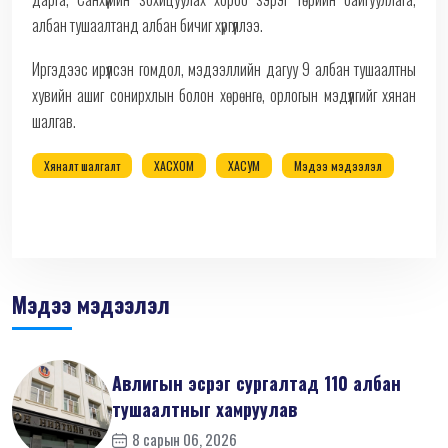
албан тушаалтанд албан бичиг хүргүүллээ.
Иргэдээс ирүүлсэн гомдол, мэдээллийн дагуу 9 албан тушаалтны
хувийн ашиг сонирхлын болон хөрөнгө, орлогын мэдүүлгийг хянан
шалгав.
Хяналт шалгалт
ХАСХОМ
ХАСУМ
Мэдээ мэдээлэл
Мэдээ мэдээлэл
Авлигын эсрэг сургалтад 110 албан
тушаалтныг хамруулав
8 сарын 06, 2026