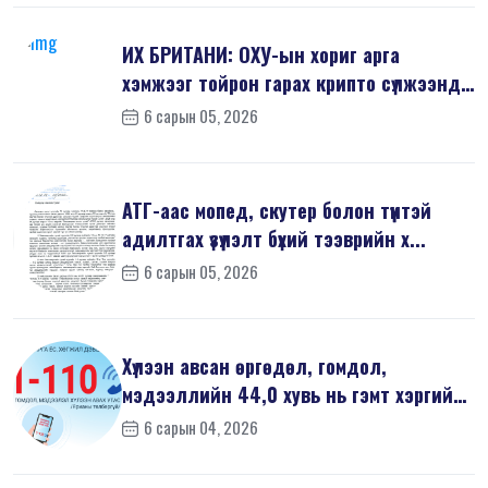
ИХ БРИТАНИ: ОХУ-ын хориг арга
хэмжээг тойрон гарах крипто сүлжээнд
хор...
6 сарын 05, 2026
АТГ-аас мопед, скутер болон түүнтэй
адилтгах үзүүлэлт бүхий тээврийн х...
6 сарын 05, 2026
Хүлээн авсан өргөдөл, гомдол,
мэдээллийн 44,0 хувь нь гэмт хэргийн
шин...
6 сарын 04, 2026