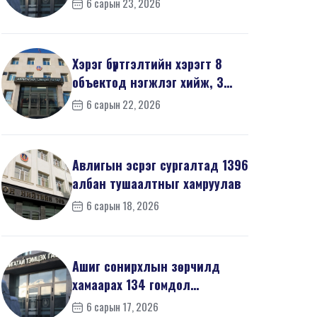
6 сарын 23, 2026
мэдүүл...
Хэрэг бүртгэлтийн хэрэгт 8
объектод нэгжлэг хийж, 3
хүнийг хойшлуулшг...
6 сарын 22, 2026
Авлигын эсрэг сургалтад 1396
албан тушаалтныг хамруулав
6 сарын 18, 2026
Ашиг сонирхлын зөрчилд
хамаарах 134 гомдол
мэдээллийг шалгав
6 сарын 17, 2026