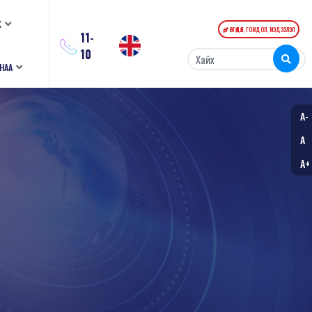
К
ӨРГӨДӨЛ, ГОМДОЛ, МЭДЭЭЛЭЛ
11-
10
АНАА
A-
A
A+