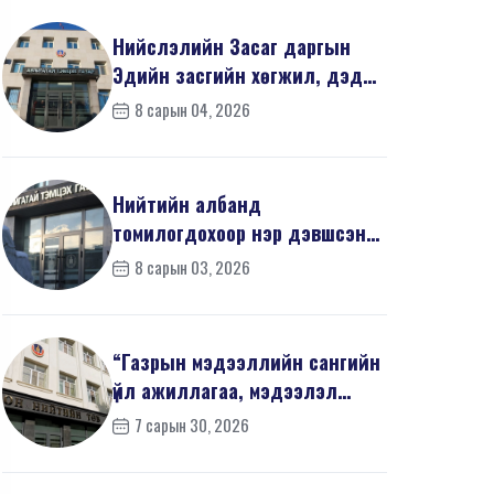
Нийслэлийн Засаг даргын
Эдийн засгийн хөгжил, дэд
бүтцийн асуудал хари...
8 сарын 04, 2026
Нийтийн албанд
томилогдохоор нэр дэвшсэн
405 иргэний урьдчилсан
8 сарын 03, 2026
мэдүүл...
“Газрын мэдээллийн сангийн
үйл ажиллагаа, мэдээлэл
солилцооны журам”-...
7 сарын 30, 2026