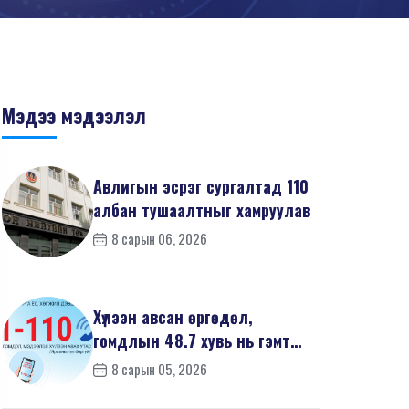
Мэдээ мэдээлэл
Авлигын эсрэг сургалтад 110
албан тушаалтныг хамруулав
8 сарын 06, 2026
Хүлээн авсан өргөдөл,
гомдлын 48.7 хувь нь гэмт
хэргийн шинжтэй байв
8 сарын 05, 2026