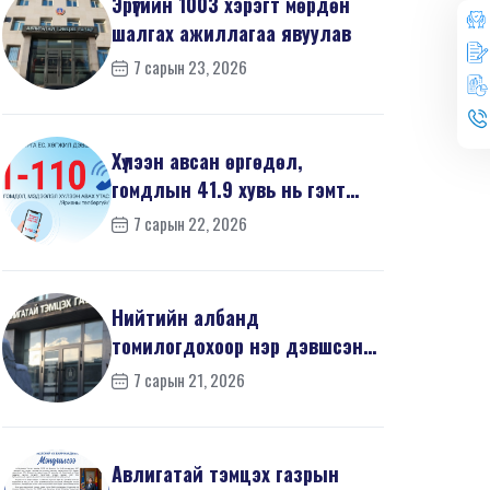
Эрүүгийн 1003 хэрэгт мөрдөн
шалгах ажиллагаа явуулав
7 сарын 23, 2026
Хүлээн авсан өргөдөл,
гомдлын 41.9 хувь нь гэмт
хэргийн шинжтэй байв
7 сарын 22, 2026
Нийтийн албанд
томилогдохоор нэр дэвшсэн
370 иргэний урьдчилсан
7 сарын 21, 2026
мэдүүл...
Авлигатай тэмцэх газрын