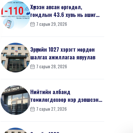
Хүлээн авсан өргөдөл,
гомдлын 43.6 хувь нь ашиг
сонирхлын зөрчилтэй х...
7 сарын 29, 2026
Эрүүгийн 1027 хэрэгт мөрдөн
шалгах ажиллагаа явуулав
7 сарын 28, 2026
Нийтийн албанд
томилогдохоор нэр дэвшсэн
405 иргэний урьдчилсан
7 сарын 27, 2026
мэдүүл...