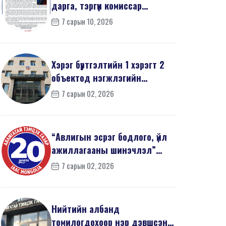
дарга, тэргүүн комиссар
З.Дашдаваагийн мэндчил...
7 сарын 10, 2026
Хэрэг бүртгэлтийн 1 хэрэгт 2
объектод нэгжлэгийн
ажиллагаа явуулав
7 сарын 02, 2026
“Авлигын эсрэг бодлого, үйл
ажиллагааны шинэчлэл”
эрдэм шинжилгээний б...
7 сарын 02, 2026
Нийтийн албанд
томилогдохоор нэр дэвшсэн