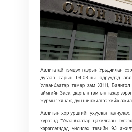
Авлигатай тэмцэх газрын Урьдчилан сэрг
дугаар сарын 04-08-ны өдрүүдэд авл
Улаанбаатар төмөр зам ХНН, Баянгол 
аймгийн Засаг даргын тамгын газар зэрэ
журмыг хянаж, дүн шинжилгээ хийж ажил
Авлигын хор уршгийг ухуулан таниулах, 
хүрээнд
“Улаанбаатар цахилгаан түгээ
хэрэглэгчдэд үйлчлэх төвийн 93 ажил