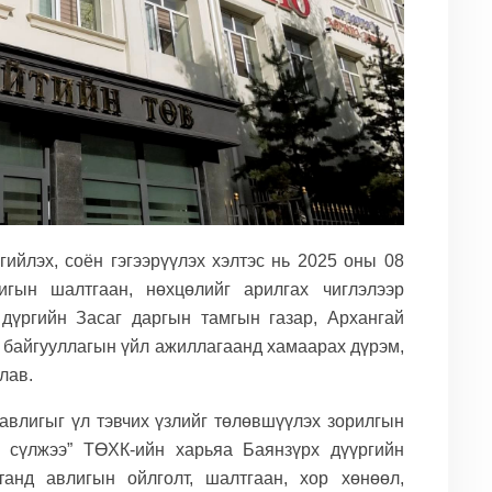
ийлэх, соён гэгээрүүлэх хэлтэс нь 2025 оны 08
игын шалтгаан, нөхцөлийг арилгах чиглэлээр
дүргийн Засаг даргын тамгын газар, Архангай
г байгууллагын үйл ажиллагаанд хамаарах дүрэм,
лав.
авлигыг үл тэвчих үзлийг төлөвшүүлэх зорилгын
х сүлжээ” ТӨХК-ийн харьяа Баянзүрх дүүргийн
танд авлигын ойлголт, шалтгаан, хор хөнөөл,