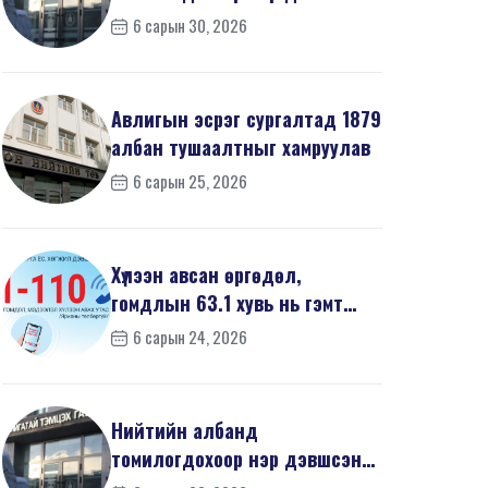
668 иргэний урьдчилсан
6 сарын 30, 2026
мэдүүл...
Авлигын эсрэг сургалтад 1879
албан тушаалтныг хамруулав
6 сарын 25, 2026
Хүлээн авсан өргөдөл,
гомдлын 63.1 хувь нь гэмт
хэргийн шинжтэй байв
6 сарын 24, 2026
Нийтийн албанд
томилогдохоор нэр дэвшсэн
468 иргэний урьдчилсан