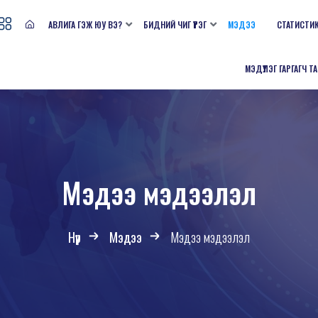
АВЛИГА ГЭЖ ЮУ ВЭ?
БИДНИЙ ЧИГ ҮҮРЭГ
МЭДЭЭ
СТАТИСТИ
МЭДҮҮЛЭГ ГАРГАГЧ Т
Мэдээ мэдээлэл
Нүүр
Мэдээ
Мэдээ мэдээлэл