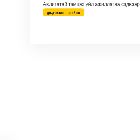
Авлигатай тэмцэх үйл ажиллагаа сэдвээр
Урьдчилан сэргийлэх