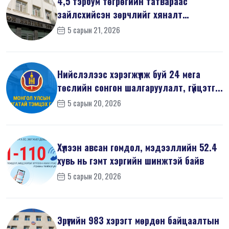
4,5 тэрбум төгрөгийн татвараас
зайлсхийсэн зөрчлийг хяналт
шалгалтаар ...
5 сарын 21, 2026
Нийслэлээс хэрэгжүүлж буй 24 мега
төслийн сонгон шалгаруулалт, гүйцэтг...
5 сарын 20, 2026
Хүлээн авсан гомдол, мэдээллийн 52.4
хувь нь гэмт хэргийн шинжтэй байв
5 сарын 20, 2026
Эрүүгийн 983 хэрэгт мөрдөн байцаалтын