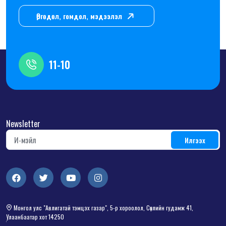
Өргөдөл, гомдол, мэдээлэл
11-10
Newsletter
Монгол улс "Авлигатай тэмцэх газар", 5-р хороолол, Сөүлийн гудамж 41,
Улаанбаатар хот 14250