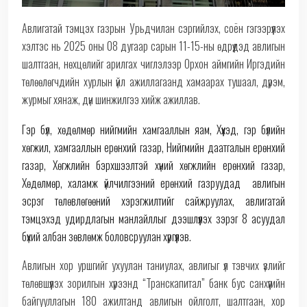
Авлигатай тэмцэх газрын Урьдчилан сэргийлэх, соён гэгээрүүлэх
хэлтэс нь 2025 оны 08 дугаар сарын 11-15-ны өдрүүдэд авлигын
шалтгаан, нөхцөлийг арилгах чиглэлээр Орхон аймгийн Иргэдийн
төлөөлөгчдийн хурлын үйл ажиллагаанд хамаарах тушаал, дүрэм,
журмыг хянаж, дүн шинжилгээ хийж ажиллав.
Гэр бүл, хөдөлмөр нийгмийн хамгааллын яам, Хүүхэд, гэр бүлийн
хөгжил, хамгааллын ерөнхий газар, Нийгмийн даатгалын ерөнхий
газар, Хөгжлийн бэрхшээлтэй хүний хөгжлийн ерөнхий газар,
Хөдөлмөр, халамж үйлчилгээний ерөнхий газруудад авлигын
эсрэг төлөвлөгөөний хэрэгжилтийг сайжруулах, авлигатай
тэмцэхэд удирдлагын манлайллыг дээшлүүлэх зэрэг 8 асуудал
бүхий албан зөвлөмж боловсруулан хүргүүлэв.
Авлигын хор уршгийг ухуулан таниулах, авлигыг үл тэвчих үзлийг
төлөвшүүлэх зорилгын хүрээнд “Транскапитал” банк бус санхүүгийн
байгууллагын 180 ажилтанд авлигын ойлголт, шалтгаан, хор