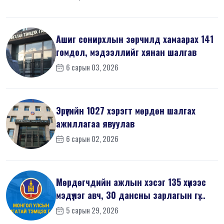
Ашиг сонирхлын зөрчилд хамаарах 141
гомдол, мэдээллийг хянан шалгав
6 сарын 03, 2026
Эрүүгийн 1027 хэрэгт мөрдөн шалгах
ажиллагаа явуулав
6 сарын 02, 2026
Мөрдөгчдийн ажлын хэсэг 135 хүнээс
мэдүүлэг авч, 30 дансны зарлагын гү...
5 сарын 29, 2026