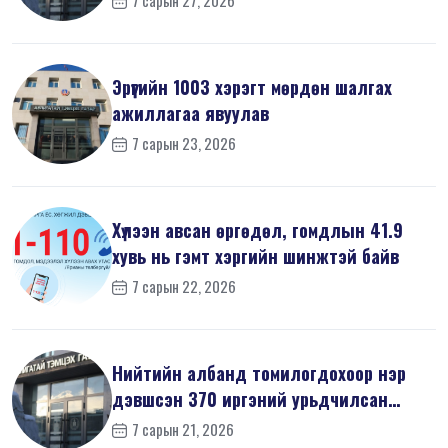
Эрүүгийн 1003 хэрэгт мөрдөн шалгах
ажиллагаа явуулав
7 сарын 23, 2026
Хүлээн авсан өргөдөл, гомдлын 41.9
хувь нь гэмт хэргийн шинжтэй байв
7 сарын 22, 2026
Нийтийн албанд томилогдохоор нэр
дэвшсэн 370 иргэний урьдчилсан
мэдүүл...
7 сарын 21, 2026