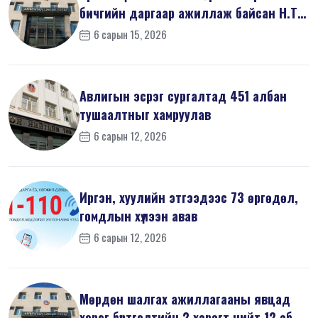
бичгийн даргаар ажиллаж байсан Н.Т
на...
6 сарын 15, 2026
Авлигын эсрэг сургалтад 451 албан
тушаалтныг хамруулав
6 сарын 12, 2026
Иргэн, хуулийн этгээдээс 73 өргөдөл,
гомдлын хүлээн авав
6 сарын 12, 2026
Мөрдөн шалгах ажиллагааны явцад
хэрэг бүртгэлтийн 2 хэрэгт нийт 12 об...