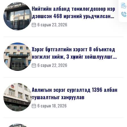
Нийтийн албанд томилогдохоор нэр
дэвшсэн 468 иргэний урьдчилсан
мэдүүл...
6 сарын 23, 2026
Хэрэг бүртгэлтийн хэрэгт 8 объектод
нэгжлэг хийж, 3 хүнийг хойшлуулшг...
6 сарын 22, 2026
Авлигын эсрэг сургалтад 1396 албан
тушаалтныг хамруулав
6 сарын 18, 2026