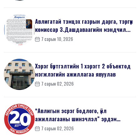
Авлигатай тэмцэх газрын дарга, тэргүүн
комиссар З.Дашдаваагийн мэндчил...
7 сарын 10, 2026
Хэрэг бүртгэлтийн 1 хэрэгт 2 объектод
нэгжлэгийн ажиллагаа явуулав
7 сарын 02, 2026
“Авлигын эсрэг бодлого, үйл
ажиллагааны шинэчлэл” эрдэм
шинжилгээний б...
7 сарын 02, 2026