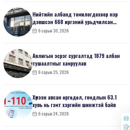
Нийтийн албанд томилогдохоор нэр
дэвшсэн 668 иргэний урьдчилсан
мэдүүл...
6 сарын 30, 2026
Авлигын эсрэг сургалтад 1879 албан
тушаалтныг хамруулав
6 сарын 25, 2026
Хүлээн авсан өргөдөл, гомдлын 63.1
хувь нь гэмт хэргийн шинжтэй байв
6 сарын 24, 2026