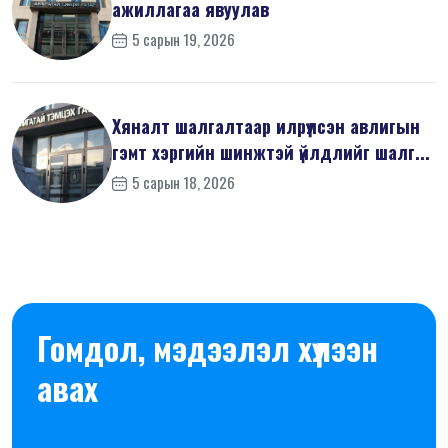
ажиллагаа явуулав
5 сарын 19, 2026
Хяналт шалгалтаар илрүүлсэн авлигын
гэмт хэргийн шинжтэй үйлдлийг шалг...
5 сарын 18, 2026
Гомдол, мэдээлэл хүлээн
авах