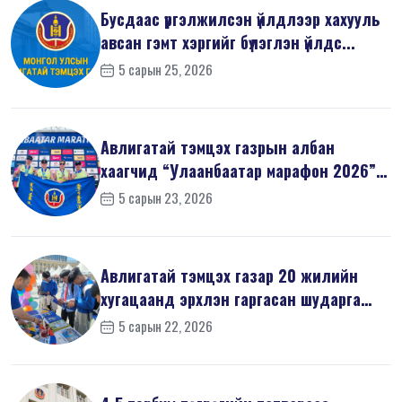
Бусдаас үргэлжилсэн үйлдлээр хахууль
авсан гэмт хэргийг бүлэглэн үйлдс...
5 сарын 25, 2026
Авлигатай тэмцэх газрын албан
хаагчид “Улаанбаатар марафон 2026”-
д оро...
5 сарын 23, 2026
Авлигатай тэмцэх газар 20 жилийн
хугацаанд эрхлэн гаргасан шударга
ёсн...
5 сарын 22, 2026