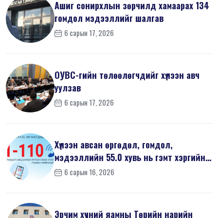
Ашиг сонирхлын зөрчилд хамаарах 134
гомдол мэдээллийг шалгав
6 сарын 17, 2026
ОУВС-гийн төлөөлөгчдийг хүлээн авч
уулзав
6 сарын 17, 2026
Хүлээн авсан өргөдөл, гомдол,
мэдээллийн 55.0 хувь нь гэмт хэргийн
шин...
6 сарын 16, 2026
Эрчим хүчний яамны Төрийн нарийн