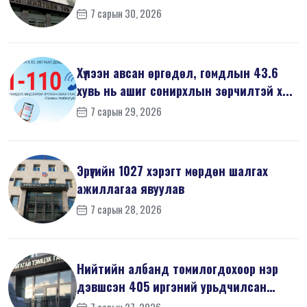
журам”-...
7 сарын 30, 2026
Хүлээн авсан өргөдөл, гомдлын 43.6
хувь нь ашиг сонирхлын зөрчилтэй х...
7 сарын 29, 2026
Эрүүгийн 1027 хэрэгт мөрдөн шалгах
ажиллагаа явуулав
7 сарын 28, 2026
Нийтийн албанд томилогдохоор нэр
дэвшсэн 405 иргэний урьдчилсан
мэдүүл...
7 сарын 27, 2026