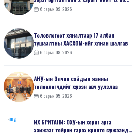
6 сарын 09, 2026
Төлөвлөгөөт хяналтаар 17 албан
тушаалтны ХАСХОМ-ийг хянан шалгав
6 сарын 08, 2026
АНУ-ын Элчин сайдын яамны
төлөөлөгчдийг хүлээн авч уулзлаа
6 сарын 05, 2026
ИХ БРИТАНИ: ОХУ-ын хориг арга
хэмжээг тойрон гарах крипто сүлжээнд