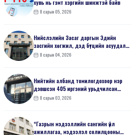
хувь нь гэмт хэргийн шинжтэй байв
8 сарын 05, 2026
Нийслэлийн Засаг даргын Эдийн
засгийн хөгжил, дэд бүтцийн асуудал
хари...
8 сарын 04, 2026
Нийтийн албанд томилогдохоор нэр
дэвшсэн 405 иргэний урьдчилсан
мэдүүл...
8 сарын 03, 2026
“Газрын мэдээллийн сангийн үйл
ажиллагаа, мэдээлэл солилцооны