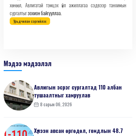
хөнөөл, Авлигатай тэмцэх үйл ажиллагаа сэдвээр танхимын
сургалтыг
зохион байгууллаа.
Урьдчилан сэргийлэх
Мэдээ мэдээлэл
Авлигын эсрэг сургалтад 110 албан
тушаалтныг хамруулав
8 сарын 06, 2026
Хүлээн авсан өргөдөл, гомдлын 48.7