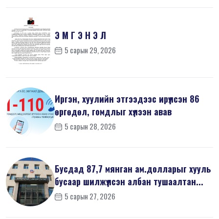
Э М Г Э Н Э Л
5 сарын 29, 2026
Иргэн, хуулийн этгээдээс ирүүлсэн 86
өргөдөл, гомдлыг хүлээн авав
5 сарын 28, 2026
Бусдад 87,7 мянган ам.долларыг хууль
бусаар шилжүүлсэн албан тушаалтан...
5 сарын 27, 2026