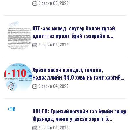
хор...
6 сарын 05, 2026
АТГ-аас мопед, скутер болон түүнтэй
адилтгах үзүүлэлт бүхий тээврийн х...
6 сарын 05, 2026
Хүлээн авсан өргөдөл, гомдол,
мэдээллийн 44,0 хувь нь гэмт хэргийн
шин...
6 сарын 04, 2026
КОНГО: Ерөнхийлөгчийн гэр бүлийн гишүүд
Францад мөнгө угаасан хэрэгт б...
6 сарын 03, 2026