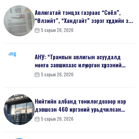
Авлигатай тэмцэх газраас “Соёл”,
“Өлзийт”, “Хандгайт” зэрэг хүүхдийн з...
5 сарын 26, 2026
АНУ: “Трампын авлигын асуудалд
мөнгө завшихаас илүү өргөн хүрээний
шин...
5 сарын 26, 2026
Нийтийн албанд томилогдохоор нэр
дэвшсэн 460 иргэний урьдчилсан
мэдүүл...
5 сарын 26, 2026