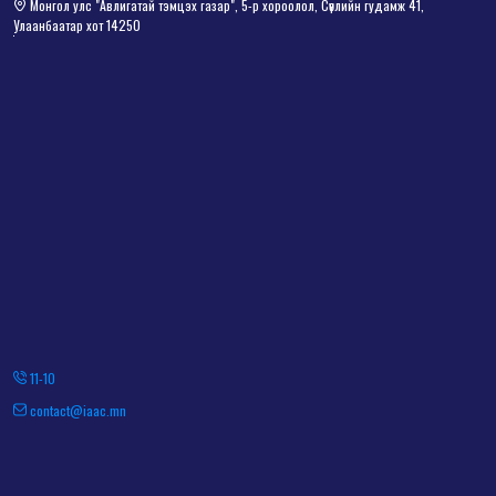
Монгол улс "Авлигатай тэмцэх газар", 5-р хороолол, Сөүлийн гудамж 41,
Улаанбаатар хот 14250
11-10
contact@iaac.mn