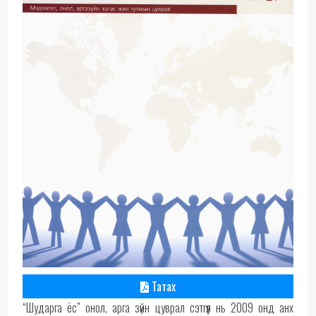
Татах
“Шударга ёс” онол, арга зүйн цуврал сэтгүүл нь 2009 онд анх