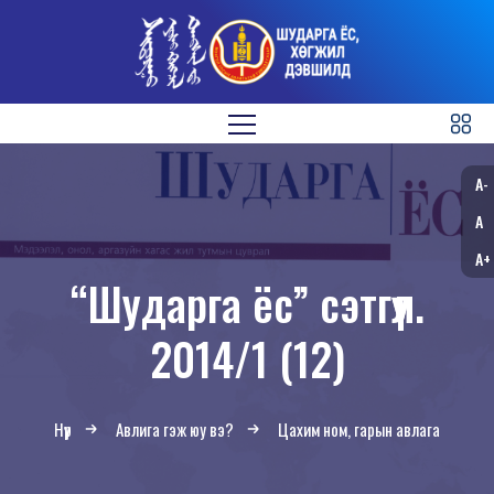
A-
A
A+
“Шударга ёс” сэтгүүл.
2014/1 (12)
Нүүр
Авлига гэж юу вэ?
Цахим ном, гарын авлага