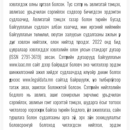
хэвлэгдэж олны хүртээл болсон. Тус сэтгүүл нь авлигатай тэмцэх,
авлигаас урьдчилан сэргийлэх сэдвээр бичигдсэн эрдэмтэн
судлаачид, Авлигатай тэмцэх газар болон төрийн бусад
байгууллагын судлаач албан хаагчид, мөн иргэний нийгмийн
байгууллагын төлөөлөл, оюутан залуусын судалгааны ажлын үр
дүнг хэвлэн нийтэлж, олон нийтэд түгээдэг. 2022 онд бид
цувралаар хэвлэгддэг хэвлэлийн олон улсын стандарт дугаар
(ISSN 2791-3619) авсан. Сэтгүүлийн дугаарууд байгууллагын
www.iaac.mn сайт дээр байршдаг боловч энэ чиглэлээр эрдэм
шинжилгээний ажил хийдэг судлаачдад илүү ойр дөхөм болгох
үүднээс www.legaldata.mn сайтад байршуулж, үнэ төлбөргүйгээр
татаж авах, ашиглах боломжтой болсон. Сэтгүүлийн нийтлэлийн
бодлого нь авлига, ашиг сонирхлын зөрчлөөс урьдчилан
сэргийлэх, авлигын гэмт хэрэгтэй тэмцэх, шударга ёсыг тогтоох
чиглэлээр хэрэгжүүлж байгаа төрийн бодлого, үйл ажиллагаа, сайн
туршлага болон судалгааны арга зүй, эрх зүйн зохицуулалтыг
боловсронгуй болгоход чиглэгдсэн нийтлэл, эрдэм