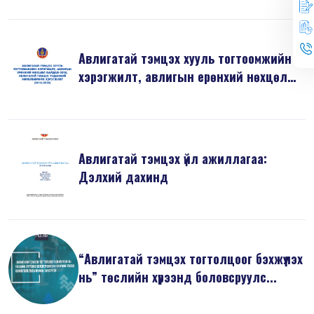
Авлигатай тэмцэх хууль тогтоомжийн
хэрэгжилт, авлигын ерөнхий нөхцөл
б...
Авлигатай тэмцэх үйл ажиллагаа:
Дэлхий дахинд
“Авлигатай тэмцэх тогтолцоог бэхжүүлэх
нь” төслийн хүрээнд боловсруулс...