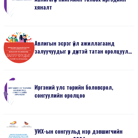
хяналт
Авлигын эсрэг үйл ажиллагаанд
залуучуудыг үр дүнтэй татан оролцуулах
н...
Иргэний улс төрийн боловсрол,
сонгуулийн оролцоо
УИХ-ын сонгуульд нэр дэвшигчийн