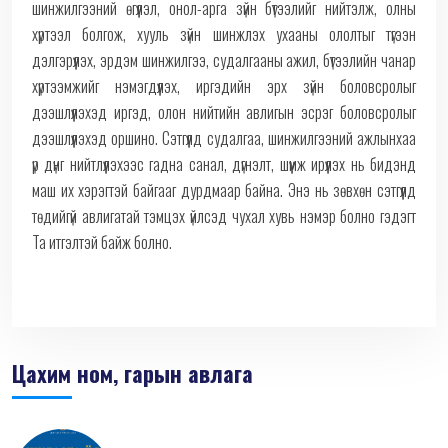
шинжилгээний өгүүлэл, онол-арга зүйн бүтээлийг нийтэлж, олны
хүртээл болгож, хууль зүйн шинжлэх ухааны ололтыг түгээн
дэлгэрүүлэх, эрдэм шинжилгээ, судалгааны ажил, бүтээлийн чанар
хүртээмжийг нэмэгдүүлэх, иргэдийн эрх зүйн боловсролыг
дээшлүүлэхэд иргэд, олон нийтийн авлигын эсрэг боловсролыг
дээшлүүлэхэд оршино. Сэтгүүлд судалгаа, шинжилгээний ажлынхаа
үр дүнг нийтлүүлэхээс гадна санал, дүгнэлт, шүүмж ирүүлэх нь бидэнд
маш их хэрэгтэй байгааг дурдмаар байна. Энэ нь зөвхөн сэтгүүлд
төдийгүй авлигатай тэмцэх үйлсэд чухал хувь нэмэр болно гэдэгт
Та итгэлтэй байж болно.
Цахим ном, гарын авлага