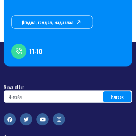
Өргөдөл, гомдол, мэдээлэл
11-10
Newsletter