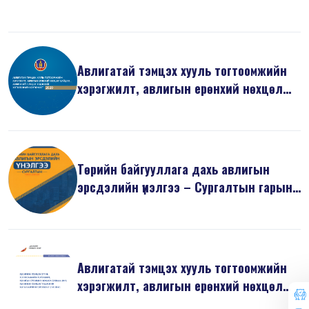
б...
Авлигатай тэмцэх хууль тогтоомжийн
хэрэгжилт, авлигын ерөнхий нөхцөл
б...
Төрийн байгууллага дахь авлигын
эрсдэлийн үнэлгээ – Сургалтын гарын
ав...
Авлигатай тэмцэх хууль тогтоомжийн
хэрэгжилт, авлигын ерөнхий нөхцөл
б...