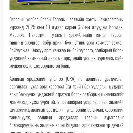
Европын холбоо болон Европын зөвлөлийн хамтын ажиллагааны
хүрээнд 2025 оны 10 дугаар сарын 6-7-ны өдрүүдэд Иордан,
Марокко, Палестин, Тунисын Ерөнхийлөгчийн тамгын газрын
төлөөлөгчид оролцсон хоёр өдрийн бүс нутгийн арга хэмжээг зохион
байгуулжээ. Энэхүү арга хэмжээ нь байгууллага, салбарын болон
үндэсний хэмжээний авлигын эрсдэлийг үнэлэх, туршлага, сайн
жишээг солилцох зорилготой байв.
Авлигын эрсдэлийн үнэлгээ (CRA) нь авлигаас урьдчилан
сэргийлэх чухал арга хэрэгсэл бөгөөд төрийн байгууллагын шударга
ёсыг бэхжүүлж, үндэсний стратеги болон салбарын шинэчлэлийг
дэмжихэд чухал үүрэгтэй. Уг семинарын үеэр Европын зөвлөлийн
шинжээчид авлигын эрсдэлийн үнэлгээний аргачлал, хэрэгслийг
танилцуулж, авлигын эрсдэлээр газрын зураглалыг
боловсруулах нь авлигын эсрэг бодлого, арга хэмжээг үр дүнтэй
төлөвлөхөд өндөр ач холбогдолтой гэж онцоллоо.