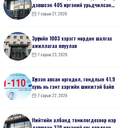
дэвшсэн 405 иргэний урьдчилсан
мэдүүл...
7 сарын 27, 2026
Эрүүгийн 1003 хэрэгт мөрдөн шалгах
ажиллагаа явуулав
7 сарын 23, 2026
Хүлээн авсан өргөдөл, гомдлын 41.9
хувь нь гэмт хэргийн шинжтэй байв
7 сарын 22, 2026
Нийтийн албанд томилогдохоор нэр
дэвшсэн 370 иргэний урьдчилсан