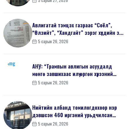
5 сарын 27, 2026
Авлигатай тэмцэх газраас “Соёл”,
“Өлзийт”, “Хандгайт” зэрэг хүүхдийн з...
5 сарын 26, 2026
АНУ: “Трампын авлигын асуудалд
мөнгө завшихаас илүү өргөн хүрээний
шин...
5 сарын 26, 2026
Нийтийн албанд томилогдохоор нэр
дэвшсэн 460 иргэний урьдчилсан
мэдүүл...
5 сарын 26, 2026