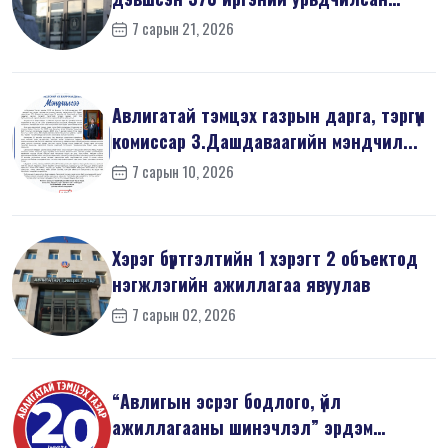
мэдүүл...
7 сарын 21, 2026
Авлигатай тэмцэх газрын дарга, тэргүүн
комиссар З.Дашдаваагийн мэндчил...
7 сарын 10, 2026
Хэрэг бүртгэлтийн 1 хэрэгт 2 объектод
нэгжлэгийн ажиллагаа явуулав
7 сарын 02, 2026
“Авлигын эсрэг бодлого, үйл
ажиллагааны шинэчлэл” эрдэм