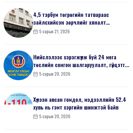
4,5 тэрбум төгрөгийн татвараас
зайлсхийсэн зөрчлийг хяналт
шалгалтаар ...
5 сарын 21, 2026
Нийслэлээс хэрэгжүүлж буй 24 мега
төслийн сонгон шалгаруулалт, гүйцэтг...
5 сарын 20, 2026
Хүлээн авсан гомдол, мэдээллийн 52.4
хувь нь гэмт хэргийн шинжтэй байв
5 сарын 20, 2026