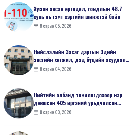
Хүлээн авсан өргөдөл, гомдлын 48.7
хувь нь гэмт хэргийн шинжтэй байв
8 сарын 05, 2026
Нийслэлийн Засаг даргын Эдийн
засгийн хөгжил, дэд бүтцийн асуудал
хари...
8 сарын 04, 2026
Нийтийн албанд томилогдохоор нэр
дэвшсэн 405 иргэний урьдчилсан
мэдүүл...
8 сарын 03, 2026