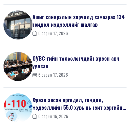
Ашиг сонирхлын зөрчилд хамаарах 134
гомдол мэдээллийг шалгав
6 сарын 17, 2026
ОУВС-гийн төлөөлөгчдийг хүлээн авч
уулзав
6 сарын 17, 2026
Хүлээн авсан өргөдөл, гомдол,
мэдээллийн 55.0 хувь нь гэмт хэргийн
шин...
6 сарын 16, 2026