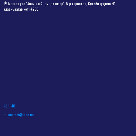
Монгол улс "Авлигатай тэмцэх газар", 5-р хороолол, Сөүлийн гудамж 41,
Улаанбаатар хот 14250
11-10
contact@iaac.mn