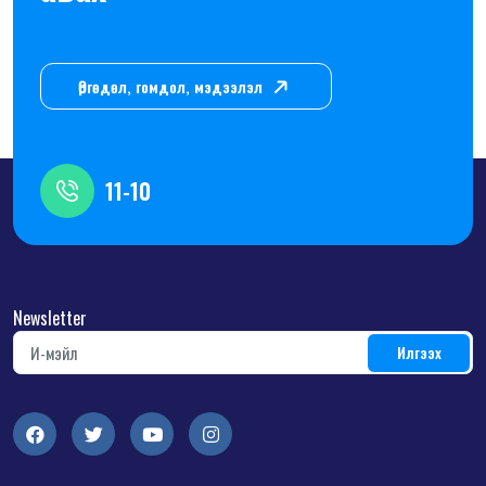
Өргөдөл, гомдол, мэдээлэл
11-10
Newsletter