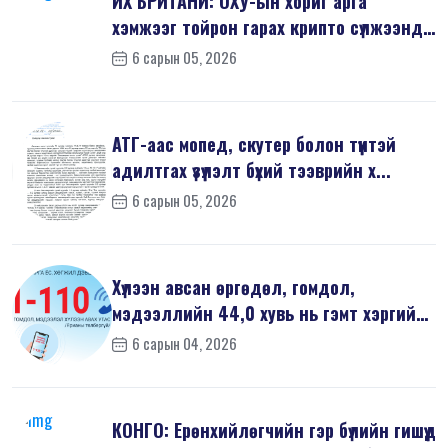
ИХ БРИТАНИ: ОХУ-ын хориг арга
хэмжээг тойрон гарах крипто сүлжээнд
хор...
6 сарын 05, 2026
АТГ-аас мопед, скутер болон түүнтэй
адилтгах үзүүлэлт бүхий тээврийн х...
6 сарын 05, 2026
Хүлээн авсан өргөдөл, гомдол,
мэдээллийн 44,0 хувь нь гэмт хэргийн
шин...
6 сарын 04, 2026
КОНГО: Ерөнхийлөгчийн гэр бүлийн гишүүд