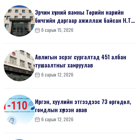
Эрчим хүчний яамны Төрийн нарийн
бичгийн даргаар ажиллаж байсан Н.Т
на...
6 сарын 15, 2026
Авлигын эсрэг сургалтад 451 албан
тушаалтныг хамруулав
6 сарын 12, 2026
Иргэн, хуулийн этгээдээс 73 өргөдөл,
гомдлын хүлээн авав
6 сарын 12, 2026