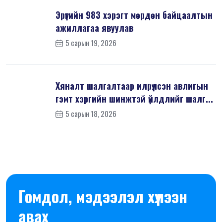
Эрүүгийн 983 хэрэгт мөрдөн байцаалтын
ажиллагаа явуулав
5 сарын 19, 2026
Хяналт шалгалтаар илрүүлсэн авлигын
гэмт хэргийн шинжтэй үйлдлийг шалг...
5 сарын 18, 2026
Гомдол, мэдээлэл хүлээн
авах