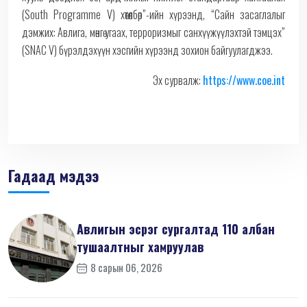
(South Programme V) хөтөлбөр”-ийн хүрээнд, “Сайн засаглалыг
дэмжих: Авлига, мөнгө угаах, терроризмыг санхүүжүүлэхтэй тэмцэх”
(SNAC V) бүрэлдэхүүн хэсгийн хүрээнд зохион байгуулагджээ.
Эх сурвалж:
https://www.coe.int
Гадаад мэдээ
Авлигын эсрэг сургалтад 110 албан
тушаалтныг хамруулав
8 сарын 06, 2026