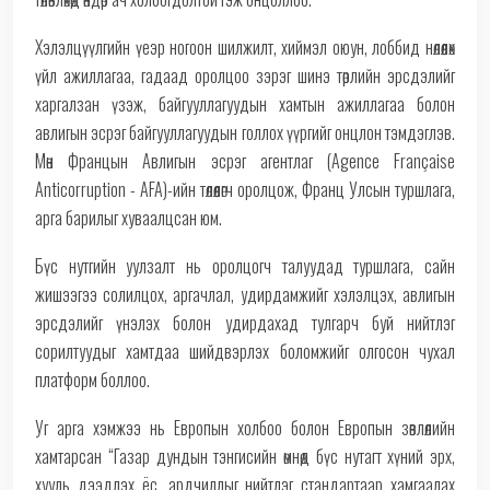
Хэлэлцүүлгийн үеэр ногоон шилжилт, хиймэл оюун, лоббид нөлөөлөх
үйл ажиллагаа, гадаад оролцоо зэрэг шинэ төрлийн эрсдэлийг
харгалзан үзэж, байгууллагуудын хамтын ажиллагаа болон
авлигын эсрэг байгууллагуудын голлох үүргийг онцлон тэмдэглэв.
Мөн Францын Авлигын эсрэг агентлаг (Agence Française
Anticorruption - AFA)-ийн төлөөлөгч оролцож, Франц Улсын туршлага,
арга барилыг хуваалцсан юм.
Бүс нутгийн уулзалт нь оролцогч талуудад туршлага, сайн
жишээгээ солилцох, аргачлал, удирдамжийг хэлэлцэх, авлигын
эрсдэлийг үнэлэх болон удирдахад тулгарч буй нийтлэг
сорилтуудыг хамтдаа шийдвэрлэх боломжийг олгосон чухал
платформ боллоо.
Уг арга хэмжээ нь Европын холбоо болон Европын зөвлөлийн
хамтарсан “Газар дундын тэнгисийн өмнөд бүс нутагт хүний эрх,
хууль дээдлэх ёс, ардчиллыг нийтлэг стандартаар хамгаалах