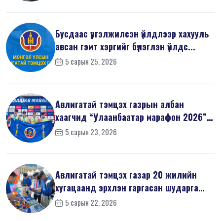
Бусдаас үргэлжилсэн үйлдлээр хахууль
авсан гэмт хэргийг бүлэглэн үйлдс...
5 сарын 25, 2026
Авлигатай тэмцэх газрын албан
хаагчид “Улаанбаатар марафон 2026”-
д оро...
5 сарын 23, 2026
Авлигатай тэмцэх газар 20 жилийн
хугацаанд эрхлэн гаргасан шударга
ёсн...
5 сарын 22, 2026