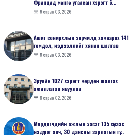
Францад мөнгө угаасан хэрэгт б...
6 сарын 03, 2026
Ашиг сонирхлын зөрчилд хамаарах 141
гомдол, мэдээллийг хянан шалгав
6 сарын 03, 2026
Эрүүгийн 1027 хэрэгт мөрдөн шалгах
ажиллагаа явуулав
6 сарын 02, 2026
Мөрдөгчдийн ажлын хэсэг 135 хүнээс
мэдүүлэг авч, 30 дансны зарлагын гү...