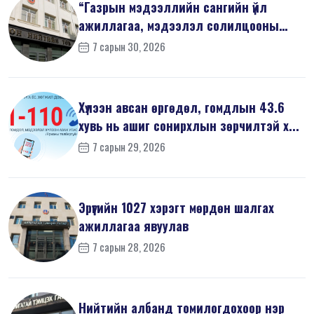
“Газрын мэдээллийн сангийн үйл
ажиллагаа, мэдээлэл солилцооны
журам”-...
7 сарын 30, 2026
Хүлээн авсан өргөдөл, гомдлын 43.6
хувь нь ашиг сонирхлын зөрчилтэй х...
7 сарын 29, 2026
Эрүүгийн 1027 хэрэгт мөрдөн шалгах
ажиллагаа явуулав
7 сарын 28, 2026
Нийтийн албанд томилогдохоор нэр