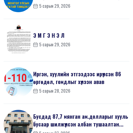
5 сарын 29, 2026
Э М Г Э Н Э Л
5 сарын 29, 2026
Иргэн, хуулийн этгээдээс ирүүлсэн 86
өргөдөл, гомдлыг хүлээн авав
5 сарын 28, 2026
Бусдад 87,7 мянган ам.долларыг хууль
бусаар шилжүүлсэн албан тушаалтан...