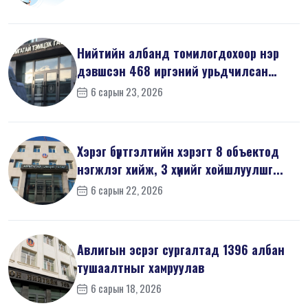
Нийтийн албанд томилогдохоор нэр
дэвшсэн 468 иргэний урьдчилсан
мэдүүл...
6 сарын 23, 2026
Хэрэг бүртгэлтийн хэрэгт 8 объектод
нэгжлэг хийж, 3 хүнийг хойшлуулшг...
6 сарын 22, 2026
Авлигын эсрэг сургалтад 1396 албан
тушаалтныг хамруулав
6 сарын 18, 2026