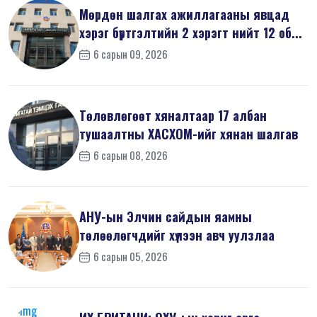
Мөрдөн шалгах ажиллагааны явцад
хэрэг бүртгэлтийн 2 хэрэгт нийт 12 об...
6 сарын 09, 2026
Төлөвлөгөөт хяналтаар 17 албан
тушаалтны ХАСХОМ-ийг хянан шалгав
6 сарын 08, 2026
АНУ-ын Элчин сайдын яамны
төлөөлөгчдийг хүлээн авч уулзлаа
6 сарын 05, 2026