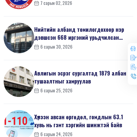
шинжилгээний б...
7 сарын 02, 2026
Нийтийн албанд томилогдохоор нэр
дэвшсэн 668 иргэний урьдчилсан
мэдүүл...
6 сарын 30, 2026
Авлигын эсрэг сургалтад 1879 албан
тушаалтныг хамруулав
6 сарын 25, 2026
Хүлээн авсан өргөдөл, гомдлын 63.1
хувь нь гэмт хэргийн шинжтэй байв
6 сарын 24, 2026