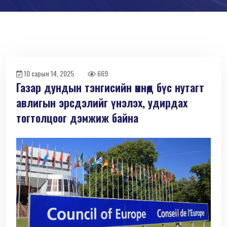
10 сарын 14, 2025
669
Газар дундын тэнгисийн өмнөд бүс нутагт
авлигын эрсдэлийг үнэлэх, удирдах
тогтолцоог дэмжиж байна