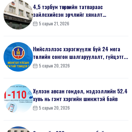
4,5 тэрбум төгрөгийн татвараас
зайлсхийсэн зөрчлийг хяналт
шалгалтаар ...
5 сарын 21, 2026
Нийслэлээс хэрэгжүүлж буй 24 мега
төслийн сонгон шалгаруулалт, гүйцэтг...
5 сарын 20, 2026
Хүлээн авсан гомдол, мэдээллийн 52.4
хувь нь гэмт хэргийн шинжтэй байв
5 сарын 20, 2026