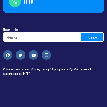
11-10
Newsletter
Монгол улс "Авлигатай тэмцэх газар", 5-р хороолол, Сөүлийн гудамж 41,
Улаанбаатар хот 14250