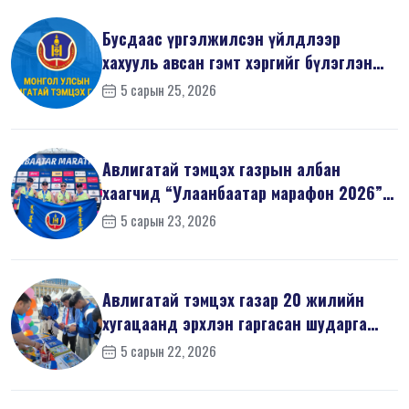
Бусдаас үргэлжилсэн үйлдлээр
хахууль авсан гэмт хэргийг бүлэглэн
үйлдс...
5 сарын 25, 2026
Авлигатай тэмцэх газрын албан
хаагчид “Улаанбаатар марафон 2026”-
д оро...
5 сарын 23, 2026
Авлигатай тэмцэх газар 20 жилийн
хугацаанд эрхлэн гаргасан шударга
ёсн...
5 сарын 22, 2026