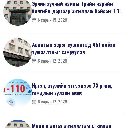
Эрчим хүчний яамны Төрийн нарийн
бичгийн даргаар ажиллаж байсан Н.Т
на...
6 сарын 15, 2026
Авлигын эсрэг сургалтад 451 албан
тушаалтныг хамруулав
6 сарын 12, 2026
Иргэн, хуулийн этгээдээс 73 өргөдөл,
гомдлын хүлээн авав
6 сарын 12, 2026
Мөрдөн шалгах ажиллагааны явцад