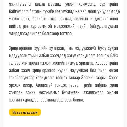
ажиллагааны төлөвлөгөөг цаашид улсын хэмжээнд бүх төрийн
байгууллага баталж, тухайн төлөвлөгөөгөө жилд нэгээс доошгүй удаа өөрсдөө
үнэлж байх, авлигын нөхцөл байдал, авлигын индексийг олон
нийтэд өргөн хүртээмжтэй мэдээлэхийг төрийн байгууллагуудын
удирдлагад чиглэл болгохоор тогтлоо.
Хөрөнгө, орлогоо хуулийн хугацаанд нь мэдүүлээгүй буюу худал
мэдүүлсэн төрийн албан хаагчдад хатуу хариуцлага тооцож байх
талаар хамтарсан ажлын хэсгийн гишүүд ярилцав. Хэрвээ төрийн
албан хаагч хөрөнгө, орлогоо худал мэдүүлсэн бол ямар нэгэн
тайлбаргүйгээр хариуцлага тооцох талаар Засгийн газрын Хэрэг
эрхлэх газар, Авлигатай тэмцэх газар, Төрийн албаны зөвлөл
хамтран зохих механизмыг бүрдүүлэн ажиллахаар ажлын
хэсгийн хуралдаанаас шийдвэрлэсэн байна.
Мэдээ мэдээлэл