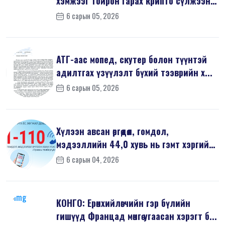
хэмжээг тойрон гарах крипто сүлжээнд
хор...
6 сарын 05, 2026
АТГ-аас мопед, скутер болон түүнтэй
адилтгах үзүүлэлт бүхий тээврийн х...
6 сарын 05, 2026
Хүлээн авсан өргөдөл, гомдол,
мэдээллийн 44,0 хувь нь гэмт хэргийн
шин...
6 сарын 04, 2026
КОНГО: Ерөнхийлөгчийн гэр бүлийн
гишүүд Францад мөнгө угаасан хэрэгт б...