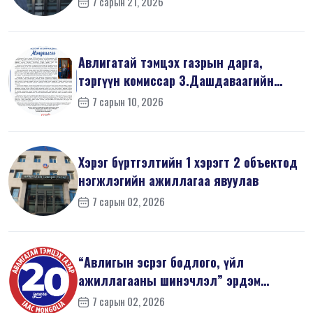
7 сарын 21, 2026
Авлигатай тэмцэх газрын дарга,
тэргүүн комиссар З.Дашдаваагийн
мэндчил...
7 сарын 10, 2026
Хэрэг бүртгэлтийн 1 хэрэгт 2 объектод
нэгжлэгийн ажиллагаа явуулав
7 сарын 02, 2026
“Авлигын эсрэг бодлого, үйл
ажиллагааны шинэчлэл” эрдэм
шинжилгээний б...
7 сарын 02, 2026