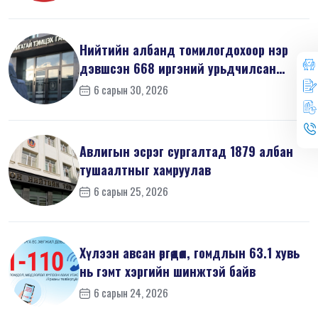
Нийтийн албанд томилогдохоор нэр
дэвшсэн 668 иргэний урьдчилсан
мэдүүл...
6 сарын 30, 2026
Авлигын эсрэг сургалтад 1879 албан
тушаалтныг хамруулав
6 сарын 25, 2026
Хүлээн авсан өргөдөл, гомдлын 63.1 хувь
нь гэмт хэргийн шинжтэй байв
6 сарын 24, 2026