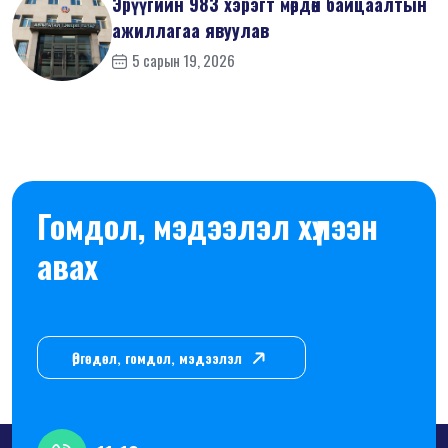
Эрүүгийн 983 хэрэгт мөрдөн байцаалтын
ажиллагаа явуулав
5 сарын 19, 2026
Гомдол, мэдээлэл хүлээн
авах
Өргөдөл, гомдол, мэдээлэл