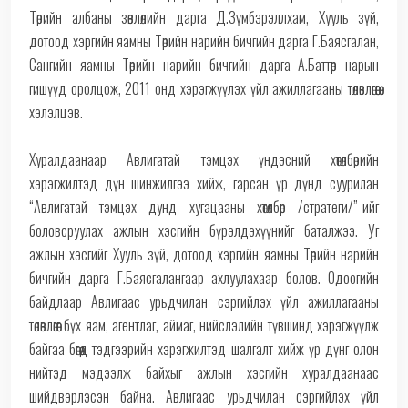
Төрийн албаны зөвлөлийн дарга Д.Зүмбэрэллхам, Хууль зүй,
дотоод хэргийн яамны Төрийн нарийн бичгийн дарга Г.Баясгалан,
Сангийн яамны Төрийн нарийн бичгийн дарга А.Баттөр нарын
гишүүд оролцож, 2011 онд хэрэгжүүлэх үйл ажиллагааны төлөвлөгөөгөө
хэлэлцэв.
Хуралдаанаар Авлигатай тэмцэх үндэсний хөтөлбөрийн
хэрэгжилтэд дүн шинжилгээ хийж, гарсан үр дүнд суурилан
“Авлигатай тэмцэх дунд хугацааны хөтөлбөр /стратеги/”-ийг
боловсруулах ажлын хэсгийн бүрэлдэхүүнийг баталжээ. Уг
ажлын хэсгийг Хууль зүй, дотоод хэргийн яамны Төрийн нарийн
бичгийн дарга Г.Баясгалангаар ахлуулахаар болов. Одоогийн
байдлаар Авлигаас урьдчилан сэргийлэх үйл ажиллагааны
төлөвлөгөөг бүх яам, агентлаг, аймаг, нийслэлийн түвшинд хэрэгжүүлж
байгаа бөгөөд тэдгээрийн хэрэгжилтэд шалгалт хийж үр дүнг олон
нийтэд мэдээлж байхыг ажлын хэсгийн хуралдаанаас
шийдвэрлэсэн байна. Авлигаас урьдчилан сэргийлэх үйл