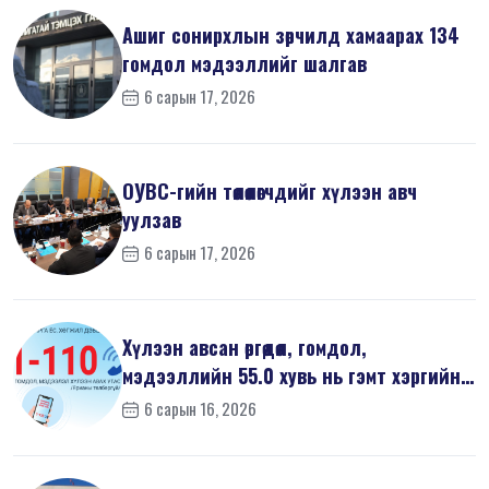
Ашиг сонирхлын зөрчилд хамаарах 134
гомдол мэдээллийг шалгав
6 сарын 17, 2026
ОУВС-гийн төлөөлөгчдийг хүлээн авч
уулзав
6 сарын 17, 2026
Хүлээн авсан өргөдөл, гомдол,
мэдээллийн 55.0 хувь нь гэмт хэргийн
шин...
6 сарын 16, 2026