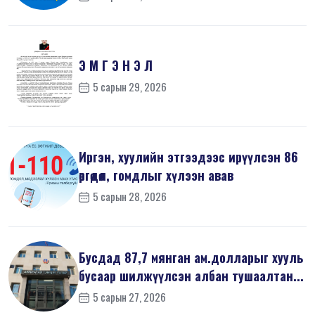
Э М Г Э Н Э Л
5 сарын 29, 2026
Иргэн, хуулийн этгээдээс ирүүлсэн 86
өргөдөл, гомдлыг хүлээн авав
5 сарын 28, 2026
Бусдад 87,7 мянган ам.долларыг хууль
бусаар шилжүүлсэн албан тушаалтан...
5 сарын 27, 2026