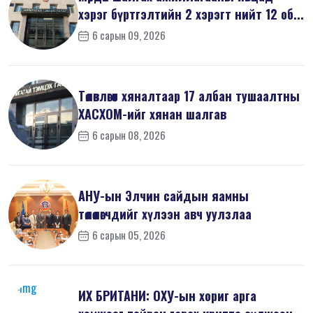
хэрэг бүртгэлтийн 2 хэрэгт нийт 12 об...
6 сарын 09, 2026
Төлөвлөгөөт хяналтаар 17 албан тушаалтны
ХАСХОМ-ийг хянан шалгав
6 сарын 08, 2026
АНУ-ын Элчин сайдын яамны
төлөөлөгчдийг хүлээн авч уулзлаа
6 сарын 05, 2026
ИХ БРИТАНИ: ОХУ-ын хориг арга