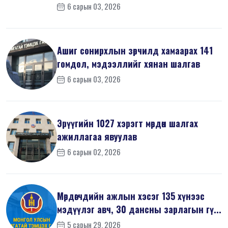
6 сарын 03, 2026
Ашиг сонирхлын зөрчилд хамаарах 141
гомдол, мэдээллийг хянан шалгав
6 сарын 03, 2026
Эрүүгийн 1027 хэрэгт мөрдөн шалгах
ажиллагаа явуулав
6 сарын 02, 2026
Мөрдөгчдийн ажлын хэсэг 135 хүнээс
мэдүүлэг авч, 30 дансны зарлагын гү...
5 сарын 29, 2026