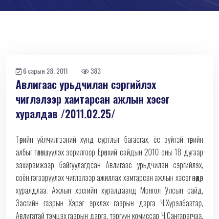
6 сарын 28, 2011
383
Авлигаас урьдчилан сэргийлэх
чиглэлээр хамтарсан ажлын хэсэг
хуралдав /2011.02.25/
Төрийн үйлчилгээний хүнд суртлыг багасгах, ёс зүйтэй төрийн
албыг төлөвшүүлэх зорилгоор Ерөнхий сайдын 2010 оны 18 дугаар
захирамжаар байгуулагдсан Авлигаас урьдчилан сэргийлэх,
соён гэгээрүүлэх чиглэлээр ажиллах хамтарсан ажлын хэсэг өнөөдөр
хуралдлаа. Ажлын хэсгийн хуралдаанд Монгол Улсын сайд,
Засгийн газрын Хэрэг эрхлэх газрын дарга Ч.Хүрэлбаатар,
Авлигатай тэмцэх газрын дарга, тэргүүн комиссар Ч.Сангарагчаа,