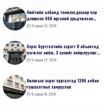
Нийтийн албанд томилогдохоор нэр
дэвшсэн 468 иргэний урьдчилсан
мэдүүл...
6 сарын 23, 2026
Хэрэг бүртгэлтийн хэрэгт 8 объектод
нэгжлэг хийж, 3 хүнийг хойшлуулшг...
6 сарын 22, 2026
Авлигын эсрэг сургалтад 1396 албан
тушаалтныг хамруулав
6 сарын 18, 2026