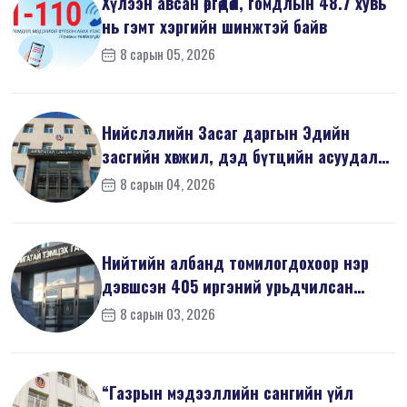
Хүлээн авсан өргөдөл, гомдлын 48.7 хувь
нь гэмт хэргийн шинжтэй байв
8 сарын 05, 2026
Нийслэлийн Засаг даргын Эдийн
засгийн хөгжил, дэд бүтцийн асуудал
хари...
8 сарын 04, 2026
Нийтийн албанд томилогдохоор нэр
дэвшсэн 405 иргэний урьдчилсан
мэдүүл...
8 сарын 03, 2026
“Газрын мэдээллийн сангийн үйл