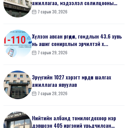
ажиллагаа, мэдээлэл солилцооны
журам”-...
7 сарын 30, 2026
Хүлээн авсан өргөдөл, гомдлын 43.6 хувь
нь ашиг сонирхлын зөрчилтэй х...
7 сарын 29, 2026
Эрүүгийн 1027 хэрэгт мөрдөн шалгах
ажиллагаа явуулав
7 сарын 28, 2026
Нийтийн албанд томилогдохоор нэр
дэвшсэн 405 иргэний урьдчилсан