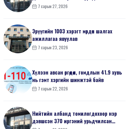
мэдүүл...
7 сарын 27, 2026
Эрүүгийн 1003 хэрэгт мөрдөн шалгах
ажиллагаа явуулав
7 сарын 23, 2026
Хүлээн авсан өргөдөл, гомдлын 41.9 хувь
нь гэмт хэргийн шинжтэй байв
7 сарын 22, 2026
Нийтийн албанд томилогдохоор нэр
дэвшсэн 370 иргэний урьдчилсан
мэдүүл...