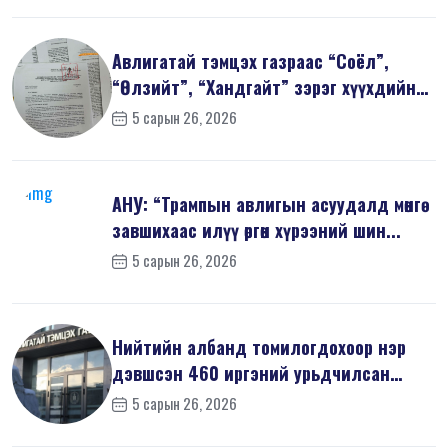
Авлигатай тэмцэх газраас “Соёл”,
“Өлзийт”, “Хандгайт” зэрэг хүүхдийн
з...
5 сарын 26, 2026
АНУ: “Трампын авлигын асуудалд мөнгө
завшихаас илүү өргөн хүрээний шин...
5 сарын 26, 2026
Нийтийн албанд томилогдохоор нэр
дэвшсэн 460 иргэний урьдчилсан
мэдүүл...
5 сарын 26, 2026