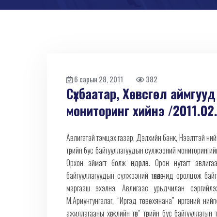
6 сарын 28, 2011
382
Сүхбаатар, Хөвсгөл аймгуу
мониторинг хийнэ /2011.02
Авлигатай тэмцэх газар, Дэлхийн банк, Нээлттэй ни
төрийн бус байгууллагуудын сүлжээний мониторингийн
Орхон аймагт болж өндөрлөв. Орон нутагт авлиг
байгууллагуудын сүлжээний төлөөлөгчид оролцож бай
маргааш эхэлнэ. Авлигаас урьдчилан сэргийлэх 
М.Ариунтунгалаг, “Иргэд төсвөө хянана” иргэний н
ажиллагааны хөгжлийн төв” төрийн бус байгууллагын 