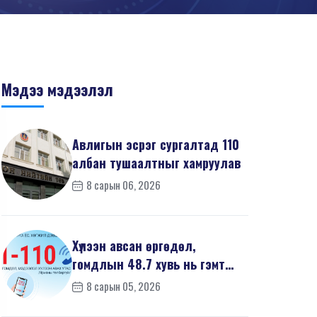
Мэдээ мэдээлэл
Авлигын эсрэг сургалтад 110
албан тушаалтныг хамруулав
8 сарын 06, 2026
Хүлээн авсан өргөдөл,
гомдлын 48.7 хувь нь гэмт
хэргийн шинжтэй байв
8 сарын 05, 2026