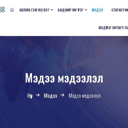
АВЛИГА ГЭЖ ЮУ ВЭ?
БИДНИЙ ЧИГ ҮҮРЭГ
МЭДЭЭ
СТАТИСТИ
МЭДҮҮЛЭГ ГАРГАГЧ Т
Мэдээ мэдээлэл
Нүүр
Мэдээ
Мэдээ мэдээлэл