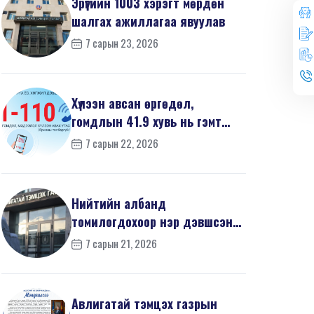
Эрүүгийн 1003 хэрэгт мөрдөн
шалгах ажиллагаа явуулав
7 сарын 23, 2026
Хүлээн авсан өргөдөл,
гомдлын 41.9 хувь нь гэмт
хэргийн шинжтэй байв
7 сарын 22, 2026
Нийтийн албанд
томилогдохоор нэр дэвшсэн
370 иргэний урьдчилсан
7 сарын 21, 2026
мэдүүл...
Авлигатай тэмцэх газрын