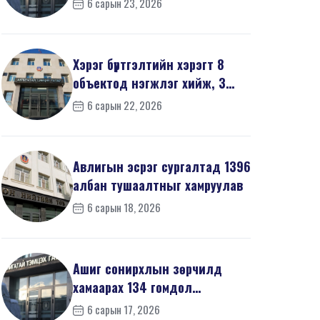
6 сарын 23, 2026
мэдүүл...
Хэрэг бүртгэлтийн хэрэгт 8
объектод нэгжлэг хийж, 3
хүнийг хойшлуулшг...
6 сарын 22, 2026
Авлигын эсрэг сургалтад 1396
албан тушаалтныг хамруулав
6 сарын 18, 2026
Ашиг сонирхлын зөрчилд
хамаарах 134 гомдол
мэдээллийг шалгав
6 сарын 17, 2026