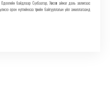
Одоогийн байдлаар Сүхбаатар, Хөвсгөл аймаг дахь авлигаас
үлжээ орон нутгийнхаа төрийн байгууллагын үйл ажиллагаанд