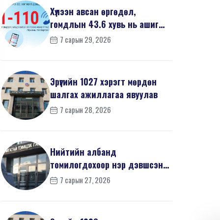
Хүлээн авсан өргөдөл,
гомдлын 43.6 хувь нь ашиг
сонирхлын зөрчилтэй х...
7 сарын 29, 2026
Эрүүгийн 1027 хэрэгт мөрдөн
шалгах ажиллагаа явуулав
7 сарын 28, 2026
Нийтийн албанд
томилогдохоор нэр дэвшсэн
405 иргэний урьдчилсан
7 сарын 27, 2026
мэдүүл...