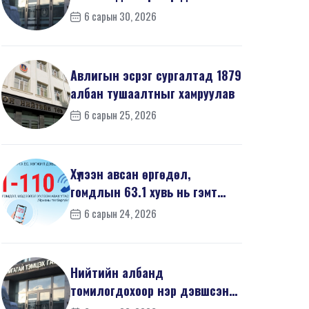
668 иргэний урьдчилсан
6 сарын 30, 2026
мэдүүл...
Авлигын эсрэг сургалтад 1879
албан тушаалтныг хамруулав
6 сарын 25, 2026
Хүлээн авсан өргөдөл,
гомдлын 63.1 хувь нь гэмт
хэргийн шинжтэй байв
6 сарын 24, 2026
Нийтийн албанд
томилогдохоор нэр дэвшсэн
468 иргэний урьдчилсан