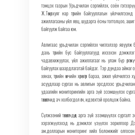
тэмцэх газрын Урьдчилан сэргийлэх, соён гэгээрү
Ж.Төмөрхуяг нар төрийн байгууллагын үйлчилгээн
ажиллагааны үйл явц, шударга ёсны тогтолцоо, ашиг
байгуулж байгаа юм.
Авлигаас урьдчилан сэргийлэх чиглэлээр явуулж б
дахь төрийн бус байгууллагууд ихээхэн дэмжлэ
чадавхижуулах, үйл ажиллагааг нь улам бүр өргөж
байгуулах шаардлагатай байдаг. Тэр дундаа аймаг оро
хянах, төрийн өмчийн хөрөнгөөр бараа, ажил үйлчилг
асуудлаар сургах нь авлигын эрсдлээс урьдчилан
удаагийн мониторингийн арга зүй эзэмшүүлэх сурга
төлөөлөгчид ач холбогдол өгч, идэвхтэй оролцож байна.
Сүлжээний төлөөлөгчдөд арга зүй эзэмшүүлэх сургалт
хэрэгжүүлэхэд нь дэмжлэг үзүүлэх зорилгоор Д
ам.долларын мониторинг хийх боломжийг олгосо