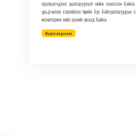
оролцогчдоос шалгаруулалт хийж сонгосон байна. 
урьдчилан сэргийлэх төрийн бус байгууллагуудын с
мониторинг хийх эрхийг аваад байна.
Мэдээ мэдээлэл