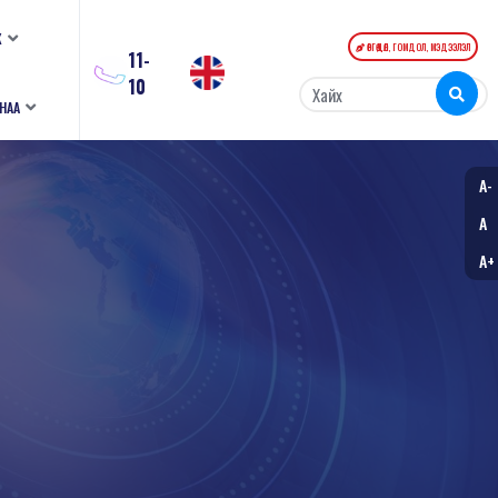
К
ӨРГӨДӨЛ, ГОМДОЛ, МЭДЭЭЛЭЛ
11-
10
АНАА
A-
A
A+