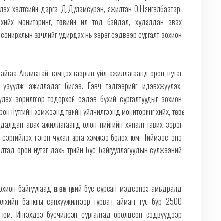
үлэх хэлтсийн дарга Д.Дуламсүрэн, ажилтан О.Цэнгэлбаатар,
д хийх мониторинг, төсвийн ил тод байдал, худалдан авах
 сонирхлын зөрчлийг удирдах нь зэрэг сэдвээр сургалт зохион
айгаа Авлигатай тэмцэх газрын үйл ажиллагаанд орон нутаг
г үзүүлж ажилладаг билээ. Гэвч тэдгээрийг идэвхжүүлэх,
үүлэх зорилгоор тодорхой сэдэв бүхий сургалтуудыг зохион
н нутгийн хэмжээнд төрийн үйлчилгээнд мониторинг хийх, төсвөө
ээ худалдан авах ажиллагаанд олон нийтийн хяналт тавих зэрэг
 сэргийлэх нэгэн чухал арга хэмжээ болох юм. Тиймээс энэ
лтад орон нутаг дахь төрийн бус байгууллагуудын сүлжээний
 зохион байгуулаад өнгөрөх төдий бус сурсан мэдсэнээ амьдралд
элхийн банкны санхүүжилтээр гурван аймагт тус бүр 2500
н юм. Ингэхдээ бүсчилсэн сургалтад оролцсон сэдвүүдээр