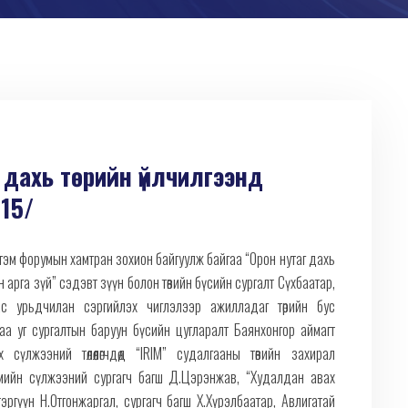
д дахь төрийн үйлчилгээнд
.15/
йгэм форумын хамтран зохион байгуулж байгаа “Орон нутаг дахь
 арга зүй” сэдэвт зүүн болон төвийн бүсийн сургалт Сүхбаатар,
аас урьдчилан сэргийлэх чиглэлээр ажилладаг төрийн бус
гаа уг сургалтын баруун бүсийн цугларалт Баянхонгор аймагт
сүлжээний төлөөлөгчдөд “IRIM” судалгааны төвийн захирал
ийгмийн сүлжээний сургагч багш Д.Цэрэнжав, “Худалдан авах
тэргүүн Н.Отгонжаргал, сургагч багш Х.Хүрэлбаатар, Авлигатай