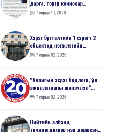
дарга, тэргүүн комиссар
З.Дашдаваагийн мэндчил...
7 сарын 10, 2026
Хэрэг бүртгэлтийн 1 хэрэгт 2
объектод нэгжлэгийн
ажиллагаа явуулав
7 сарын 02, 2026
“Авлигын эсрэг бодлого, үйл
ажиллагааны шинэчлэл”
эрдэм шинжилгээний б...
7 сарын 02, 2026
Нийтийн албанд
томилогдохоор нэр дэвшсэн