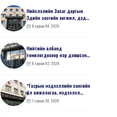
Нийслэлийн Засаг даргын
Эдийн засгийн хөгжил, дэд
бүтцийн асуудал хари...
8 сарын 04, 2026
Нийтийн албанд
томилогдохоор нэр дэвшсэн
405 иргэний урьдчилсан
8 сарын 03, 2026
мэдүүл...
“Газрын мэдээллийн сангийн
үйл ажиллагаа, мэдээлэл
солилцооны журам”-...
7 сарын 30, 2026