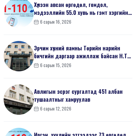
Хүлээн авсан өргөдөл, гомдол,
мэдээллийн 55.0 хувь нь гэмт хэргийн
шин...
6 сарын 16, 2026
Эрчим хүчний яамны Төрийн нарийн
бичгийн даргаар ажиллаж байсан Н.Т
на...
6 сарын 15, 2026
Авлигын эсрэг сургалтад 451 албан
тушаалтныг хамруулав
6 сарын 12, 2026
Иргэн, хуулийн этгээдээс 73 өргөдөл,