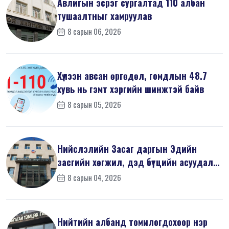
Авлигын эсрэг сургалтад 110 албан
тушаалтныг хамруулав
8 сарын 06, 2026
Хүлээн авсан өргөдөл, гомдлын 48.7
хувь нь гэмт хэргийн шинжтэй байв
8 сарын 05, 2026
Нийслэлийн Засаг даргын Эдийн
засгийн хөгжил, дэд бүтцийн асуудал
хари...
8 сарын 04, 2026
Нийтийн албанд томилогдохоор нэр