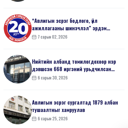
“Авлигын эсрэг бодлого, үйл
ажиллагааны шинэчлэл” эрдэм
шинжилгээний б...
7 сарын 02, 2026
Нийтийн албанд томилогдохоор нэр
дэвшсэн 668 иргэний урьдчилсан
мэдүүл...
6 сарын 30, 2026
Авлигын эсрэг сургалтад 1879 албан
тушаалтныг хамруулав
6 сарын 25, 2026