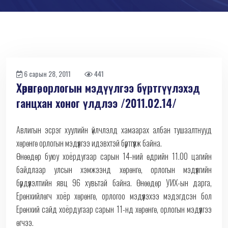
6 сарын 28, 2011
441
Хөрөнгө, орлогын мэдүүлгээ бүртгүүлэхэд
ганцхан хоног үлдлээ /2011.02.14/
Авлигын эсрэг хуулийн үйлчлэлд хамаарах албан тушаалтнууд
хөрөнгө орлогын мэдүүлгээ идэвхтэй бүртгүүлж байна.
Өнөөдөр буюу хоёрдугаар сарын 14-ний өдрийн 11.00 цагийн
байдлаар улсын хэмжээнд хөрөнгө, орлогын мэдүүлгийн
бүрдүүлэлтийн явц 96 хувьтай байна. Өнөөдөр УИХ-ын дарга,
Ерөнхийлөгч хоёр хөрөнгө, орлогоо мэдүүлэхээ мэдэгдсэн бол
Ерөнхий сайд хоёрдугаар сарын 11-нд хөрөнгө, орлогын мэдүүлгээ
өгчээ.