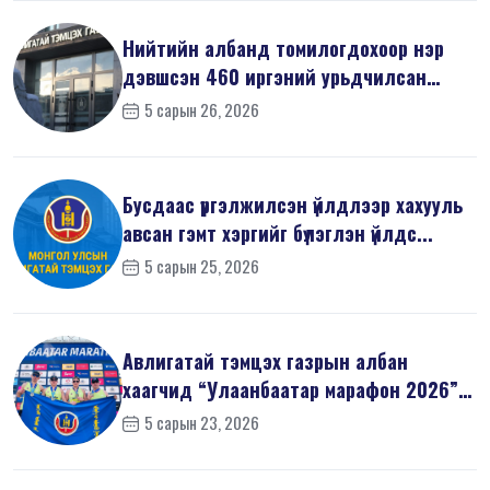
Нийтийн албанд томилогдохоор нэр
дэвшсэн 460 иргэний урьдчилсан
мэдүүл...
5 сарын 26, 2026
Бусдаас үргэлжилсэн үйлдлээр хахууль
авсан гэмт хэргийг бүлэглэн үйлдс...
5 сарын 25, 2026
Авлигатай тэмцэх газрын албан
хаагчид “Улаанбаатар марафон 2026”-
д оро...
5 сарын 23, 2026