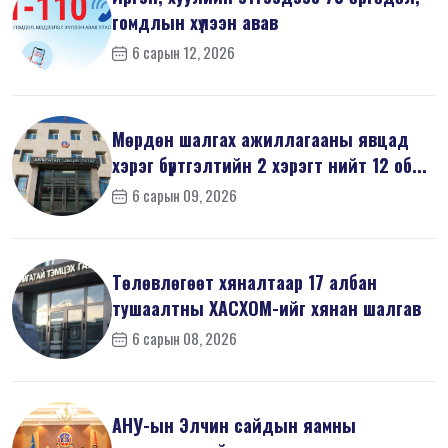
гомдлын хүлээн авав
6 сарын 12, 2026
Мөрдөн шалгах ажиллагааны явцад
хэрэг бүртгэлтийн 2 хэрэгт нийт 12 об...
6 сарын 09, 2026
Төлөвлөгөөт хяналтаар 17 албан
тушаалтны ХАСХОМ-ийг хянан шалгав
6 сарын 08, 2026
АНУ-ын Элчин сайдын яамны