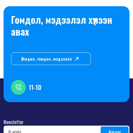
Гомдол, мэдээлэл хүлээн
авах
Өргөдөл, гомдол, мэдээлэл
11-10
Newsletter