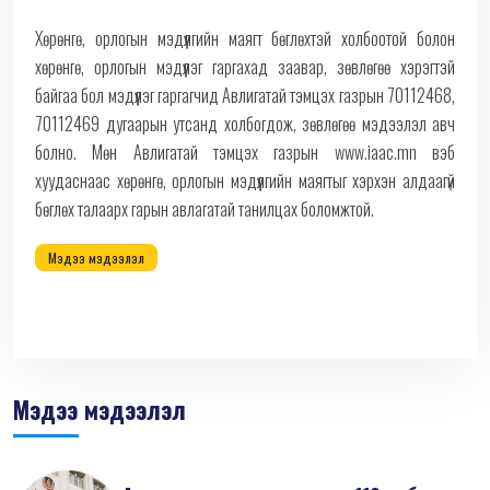
Хөрөнгө, орлогын мэдүүлгийн маягт бөглөхтэй холбоотой болон
хөрөнгө, орлогын мэдүүлэг гаргахад заавар, зөвлөгөө хэрэгтэй
байгаа бол мэдүүлэг гаргагчид Авлигатай тэмцэх газрын 70112468,
70112469 дугаарын утсанд холбогдож, зөвлөгөө мэдээлэл авч
болно. Мөн Авлигатай тэмцэх газрын www.iaac.mn вэб
хуудаснаас хөрөнгө, орлогын мэдүүлгийн маягтыг хэрхэн алдаагүй
бөглөх талаарх гарын авлагатай танилцах боломжтой.
Мэдээ мэдээлэл
Мэдээ мэдээлэл