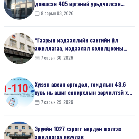
дэвшсэн 405 иргэний урьдчилсан
мэдүүл...
8 сарын 03, 2026
“Газрын мэдээллийн сангийн үйл
ажиллагаа, мэдээлэл солилцооны
журам”-...
7 сарын 30, 2026
Хүлээн авсан өргөдөл, гомдлын 43.6
хувь нь ашиг сонирхлын зөрчилтэй х...
7 сарын 29, 2026
Эрүүгийн 1027 хэрэгт мөрдөн шалгах
ажиллагаа явуулав