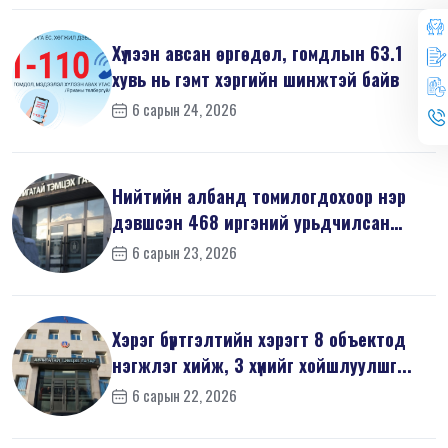
Хүлээн авсан өргөдөл, гомдлын 63.1
хувь нь гэмт хэргийн шинжтэй байв
6 сарын 24, 2026
Нийтийн албанд томилогдохоор нэр
дэвшсэн 468 иргэний урьдчилсан
мэдүүл...
6 сарын 23, 2026
Хэрэг бүртгэлтийн хэрэгт 8 объектод
нэгжлэг хийж, 3 хүнийг хойшлуулшг...
6 сарын 22, 2026