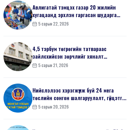
Авлигатай тэмцэх газар 20 жилийн
хугацаанд эрхлэн гаргасан шударга
ёсн...
5 сарын 22, 2026
4,5 тэрбум төгрөгийн татвараас
зайлсхийсэн зөрчлийг хяналт
шалгалтаар ...
5 сарын 21, 2026
Нийслэлээс хэрэгжүүлж буй 24 мега
төслийн сонгон шалгаруулалт, гүйцэтг...
5 сарын 20, 2026