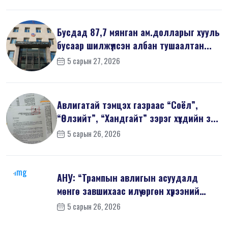
Бусдад 87,7 мянган ам.долларыг хууль
бусаар шилжүүлсэн албан тушаалтан...
5 сарын 27, 2026
Авлигатай тэмцэх газраас “Соёл”,
“Өлзийт”, “Хандгайт” зэрэг хүүхдийн з...
5 сарын 26, 2026
АНУ: “Трампын авлигын асуудалд
мөнгө завшихаас илүү өргөн хүрээний
шин...
5 сарын 26, 2026