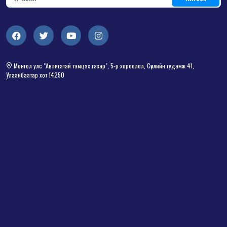
Монгол улс "Авлигатай тэмцэх газар", 5-р хороолол, Сөүлийн гудамж 41,
Улаанбаатар хот 14250