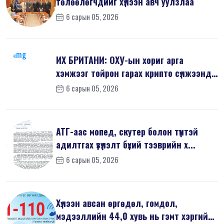
төлөөлөгчдийг хүлээн авч уулзлаа
6 сарын 05, 2026
ИХ БРИТАНИ: ОХУ-ын хориг арга
хэмжээг тойрон гарах крипто сүлжээнд
хор...
6 сарын 05, 2026
АТГ-аас мопед, скутер болон түүнтэй
адилтгах үзүүлэлт бүхий тээврийн х...
6 сарын 05, 2026
Хүлээн авсан өргөдөл, гомдол,
мэдээллийн 44,0 хувь нь гэмт хэргийн