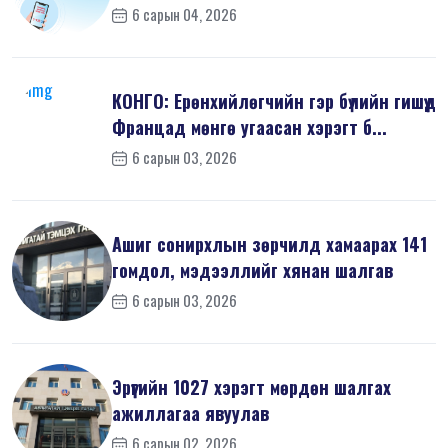
шин...
6 сарын 04, 2026
КОНГО: Ерөнхийлөгчийн гэр бүлийн гишүүд
Францад мөнгө угаасан хэрэгт б...
6 сарын 03, 2026
Ашиг сонирхлын зөрчилд хамаарах 141
гомдол, мэдээллийг хянан шалгав
6 сарын 03, 2026
Эрүүгийн 1027 хэрэгт мөрдөн шалгах
ажиллагаа явуулав
6 сарын 02, 2026