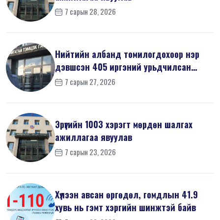
7 сарын 28, 2026
Нийтийн албанд томилогдохоор нэр
дэвшсэн 405 иргэний урьдчилсан
мэдүүл...
7 сарын 27, 2026
Эрүүгийн 1003 хэрэгт мөрдөн шалгах
ажиллагаа явуулав
7 сарын 23, 2026
Хүлээн авсан өргөдөл, гомдлын 41.9
хувь нь гэмт хэргийн шинжтэй байв