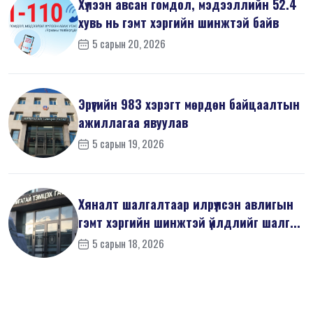
Хүлээн авсан гомдол, мэдээллийн 52.4
хувь нь гэмт хэргийн шинжтэй байв
5 сарын 20, 2026
Эрүүгийн 983 хэрэгт мөрдөн байцаалтын
ажиллагаа явуулав
5 сарын 19, 2026
Хяналт шалгалтаар илрүүлсэн авлигын
гэмт хэргийн шинжтэй үйлдлийг шалг...
5 сарын 18, 2026