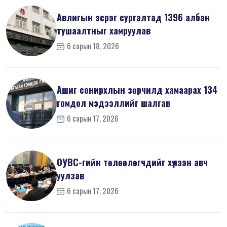
Авлигын эсрэг сургалтад 1396 албан
тушаалтныг хамруулав
6 сарын 18, 2026
Ашиг сонирхлын зөрчилд хамаарах 134
гомдол мэдээллийг шалгав
6 сарын 17, 2026
ОУВС-гийн төлөөлөгчдийг хүлээн авч
уулзав
6 сарын 17, 2026