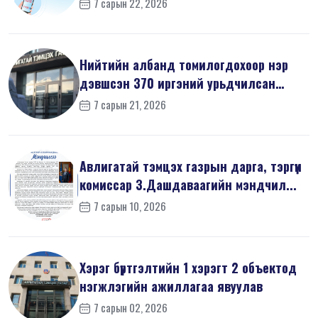
7 сарын 22, 2026
Нийтийн албанд томилогдохоор нэр
дэвшсэн 370 иргэний урьдчилсан
мэдүүл...
7 сарын 21, 2026
Авлигатай тэмцэх газрын дарга, тэргүүн
комиссар З.Дашдаваагийн мэндчил...
7 сарын 10, 2026
Хэрэг бүртгэлтийн 1 хэрэгт 2 объектод
нэгжлэгийн ажиллагаа явуулав
7 сарын 02, 2026