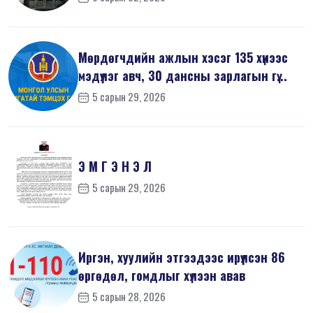
Мөрдөгчдийн ажлын хэсэг 135 хүнээс
мэдүүлэг авч, 30 дансны зарлагын гү...
5 сарын 29, 2026
Э М Г Э Н Э Л
5 сарын 29, 2026
Иргэн, хуулийн этгээдээс ирүүлсэн 86
өргөдөл, гомдлыг хүлээн авав
5 сарын 28, 2026