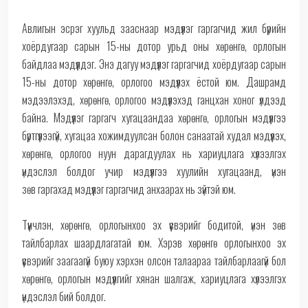
Авлигын эсрэг хуульд зааснаар мэдүүлэг гаргагчид жил бүрийн
хоёрдугаар сарын 15-ны дотор урьд оны хөрөнгө, орлогын
байдлаа мэдүүлдэг. Энэ дагуу мэдүүлэг гаргагчид хоёрдугаар сарын
15-ны дотор хөрөнгө, орлогоо мэдүүлэх ёстой юм. Дашрамд
мэдээлэхэд, хөрөнгө, орлогоо мэдүүлэхэд ганцхан хоног үлдээд
байна. Мэдүүлэг гаргагч хугацаандаа хөрөнгө, орлогын мэдүүлгээ
бүртгүүлээгүй, хугацаа хожимдуулсан болон санаатай худал мэдүүлэх,
хөрөнгө, орлогоо нуун дарагдуулах нь хариуцлага хүлээлгэх
үндэслэл болдог учир мэдүүлгээ хуулийн хугацаанд, үнэн
зөв гаргахад мэдүүлэг гаргагчид анхаарах нь зүйтэй юм.
Түүнчлэн, хөрөнгө, орлогынхоо эх үүсвэрийг бодитой, үнэн зөв
тайлбарлах шаардлагатай юм. Хэрэв хөрөнгө орлогынхоо эх
үүсвэрийг заагаагүй буюу хэрхэн олсон талаараа тайлбарлаагүй бол
хөрөнгө, орлогын мэдүүлгийг хянан шалгаж, хариуцлага хүлээлгэх
үндэслэл бий болдог.