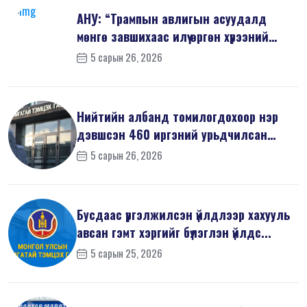
АНУ: “Трампын авлигын асуудалд
мөнгө завшихаас илүү өргөн хүрээний
шин...
5 сарын 26, 2026
Нийтийн албанд томилогдохоор нэр
дэвшсэн 460 иргэний урьдчилсан
мэдүүл...
5 сарын 26, 2026
Бусдаас үргэлжилсэн үйлдлээр хахууль
авсан гэмт хэргийг бүлэглэн үйлдс...
5 сарын 25, 2026