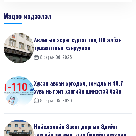
Мэдээ мэдээлэл
Авлигын эсрэг сургалтад 110 албан
тушаалтныг хамруулав
8 сарын 06, 2026
Хүлээн авсан өргөдөл, гомдлын 48.7
хувь нь гэмт хэргийн шинжтэй байв
8 сарын 05, 2026
Нийслэлийн Засаг даргын Эдийн
засгийн хөгжил, дэд бүтцийн асуудал