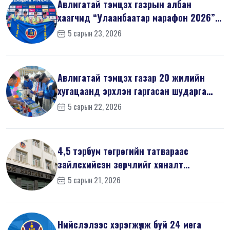
Авлигатай тэмцэх газрын албан
хаагчид “Улаанбаатар марафон 2026”-
д оро...
5 сарын 23, 2026
Авлигатай тэмцэх газар 20 жилийн
хугацаанд эрхлэн гаргасан шударга
ёсн...
5 сарын 22, 2026
4,5 тэрбум төгрөгийн татвараас
зайлсхийсэн зөрчлийг хяналт
шалгалтаар ...
5 сарын 21, 2026
Нийслэлээс хэрэгжүүлж буй 24 мега