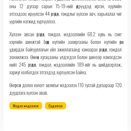
оны 12 дугаар сарын 15-19-ний өдрүүдэд иргэн, хуулийн
этгээдээс ирүүлсэн 44 өргөдөл, гомдлыг хүлээн авч, харьяалах чиг
үүргийн нэгжид хүргүүллээ.
Хүлээн авсан өргөдөл, гомдол, мэдээллийн 68.2 хувь нь гэмт
хэргийн шинжтэй бөгөөд нутгийн захиргааны болон нутгийн өөрөө
удирдах байгууллагын үйл ажиллагаанд хамаарах өргөдөл, гомдол
зонхилжээ. Өмнөх хугацааны үлдэгдэл болон шинээр нэмэгдсэн
нийт 245 өргөдөл, гомдол, мэдээллийн 189-ийг нь шийдвэрлэж,
хариуг холбогдох этгээдэд хүргүүлсэн байна.
Өнгөрсөн долоо хоногт авлигыг мэдээлэх 110 тусгай дугаараар 120
дуудлага хүлээн авав.
Мэдээ мэдээлэл
Судалгаа