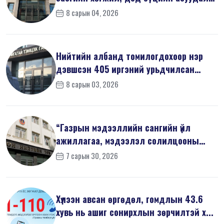
хари...
8 сарын 04, 2026
Нийтийн албанд томилогдохоор нэр
дэвшсэн 405 иргэний урьдчилсан
мэдүүл...
8 сарын 03, 2026
“Газрын мэдээллийн сангийн үйл
ажиллагаа, мэдээлэл солилцооны
журам”-...
7 сарын 30, 2026
Хүлээн авсан өргөдөл, гомдлын 43.6
хувь нь ашиг сонирхлын зөрчилтэй х...