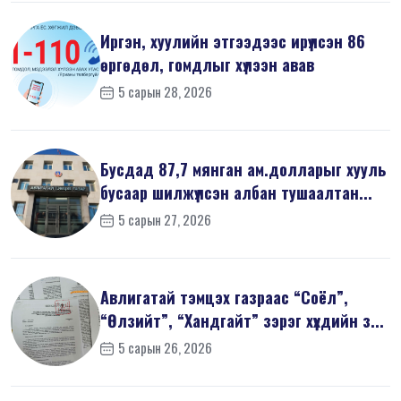
Иргэн, хуулийн этгээдээс ирүүлсэн 86
өргөдөл, гомдлыг хүлээн авав
5 сарын 28, 2026
Бусдад 87,7 мянган ам.долларыг хууль
бусаар шилжүүлсэн албан тушаалтан...
5 сарын 27, 2026
Авлигатай тэмцэх газраас “Соёл”,
“Өлзийт”, “Хандгайт” зэрэг хүүхдийн з...
5 сарын 26, 2026