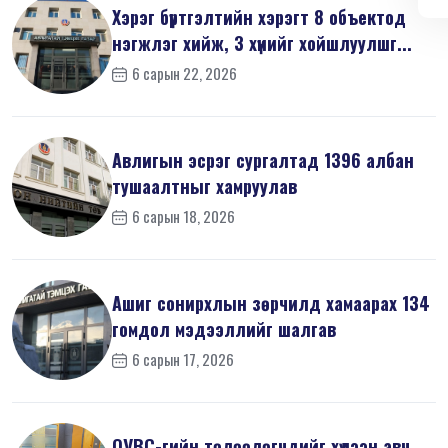
Хэрэг бүртгэлтийн хэрэгт 8 объектод
нэгжлэг хийж, 3 хүнийг хойшлуулшг...
6 сарын 22, 2026
Авлигын эсрэг сургалтад 1396 албан
тушаалтныг хамруулав
6 сарын 18, 2026
Ашиг сонирхлын зөрчилд хамаарах 134
гомдол мэдээллийг шалгав
6 сарын 17, 2026
ОУВС-гийн төлөөлөгчдийг хүлээн авч