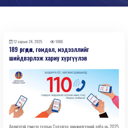
12 сарын 24, 2025
1086
189 өргөдөл, гомдол, мэдээллийг
шийдвэрлэж хариу хүргүүлэв
Авлигатай тэмцэх газрын Судалгаа шинжилгээний алба нь 2025