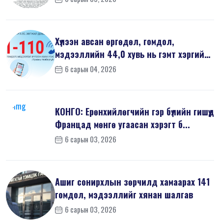
Хүлээн авсан өргөдөл, гомдол,
мэдээллийн 44,0 хувь нь гэмт хэргийн
шин...
6 сарын 04, 2026
КОНГО: Ерөнхийлөгчийн гэр бүлийн гишүүд
Францад мөнгө угаасан хэрэгт б...
6 сарын 03, 2026
Ашиг сонирхлын зөрчилд хамаарах 141
гомдол, мэдээллийг хянан шалгав
6 сарын 03, 2026