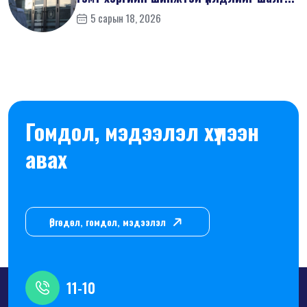
5 сарын 18, 2026
Гомдол, мэдээлэл хүлээн
авах
Өргөдөл, гомдол, мэдээлэл
11-10