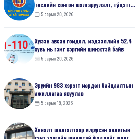
төслийн сонгон шалгаруулалт, гүйцэтг...
5 сарын 20, 2026
Хүлээн авсан гомдол, мэдээллийн 52.4
хувь нь гэмт хэргийн шинжтэй байв
5 сарын 20, 2026
Эрүүгийн 983 хэрэгт мөрдөн байцаалтын
ажиллагаа явуулав
5 сарын 19, 2026
Хяналт шалгалтаар илрүүлсэн авлигын
гэмт хэргийн шинжтэй үйлдлийг шалг...