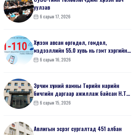
уулзав
6 сарын 17, 2026
Хүлээн авсан өргөдөл, гомдол,
мэдээллийн 55.0 хувь нь гэмт хэргийн
шин...
6 сарын 16, 2026
Эрчим хүчний яамны Төрийн нарийн
бичгийн даргаар ажиллаж байсан Н.Т
на...
6 сарын 15, 2026
Авлигын эсрэг сургалтад 451 албан