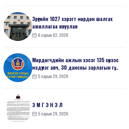
Эрүүгийн 1027 хэрэгт мөрдөн шалгах
ажиллагаа явуулав
6 сарын 02, 2026
Мөрдөгчдийн ажлын хэсэг 135 хүнээс
мэдүүлэг авч, 30 дансны зарлагын гү...
5 сарын 29, 2026
Э М Г Э Н Э Л
5 сарын 29, 2026