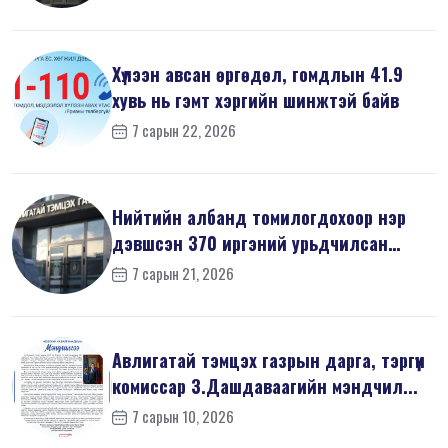
Хүлээн авсан өргөдөл, гомдлын 41.9
хувь нь гэмт хэргийн шинжтэй байв
7 сарын 22, 2026
Нийтийн албанд томилогдохоор нэр
дэвшсэн 370 иргэний урьдчилсан
мэдүүл...
7 сарын 21, 2026
Авлигатай тэмцэх газрын дарга, тэргүүн
комиссар З.Дашдаваагийн мэндчил...
7 сарын 10, 2026