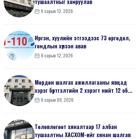
тушаалтныг хамруулав
6 сарын 12, 2026
Иргэн, хуулийн этгээдээс 73 өргөдөл,
гомдлын хүлээн авав
6 сарын 12, 2026
Мөрдөн шалгах ажиллагааны явцад
хэрэг бүртгэлтийн 2 хэрэгт нийт 12 об...
6 сарын 09, 2026
Төлөвлөгөөт хяналтаар 17 албан
тушаалтны ХАСХОМ-ийг хянан шалгав