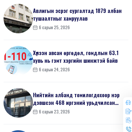
Авлигын эсрэг сургалтад 1879 албан
тушаалтныг хамруулав
6 сарын 25, 2026
Хүлээн авсан өргөдөл, гомдлын 63.1
хувь нь гэмт хэргийн шинжтэй байв
6 сарын 24, 2026
Нийтийн албанд томилогдохоор нэр
дэвшсэн 468 иргэний урьдчилсан
мэдүүл...
6 сарын 23, 2026