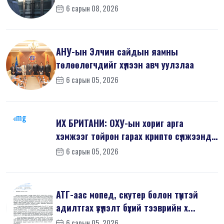
6 сарын 08, 2026
АНУ-ын Элчин сайдын яамны
төлөөлөгчдийг хүлээн авч уулзлаа
6 сарын 05, 2026
ИХ БРИТАНИ: ОХУ-ын хориг арга
хэмжээг тойрон гарах крипто сүлжээнд
хор...
6 сарын 05, 2026
АТГ-аас мопед, скутер болон түүнтэй
адилтгах үзүүлэлт бүхий тээврийн х...
6 сарын 05, 2026