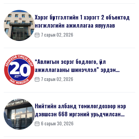
Хэрэг бүртгэлтийн 1 хэрэгт 2 объектод
нэгжлэгийн ажиллагаа явуулав
7 сарын 02, 2026
“Авлигын эсрэг бодлого, үйл
ажиллагааны шинэчлэл” эрдэм
шинжилгээний б...
7 сарын 02, 2026
Нийтийн албанд томилогдохоор нэр
дэвшсэн 668 иргэний урьдчилсан
мэдүүл...
6 сарын 30, 2026