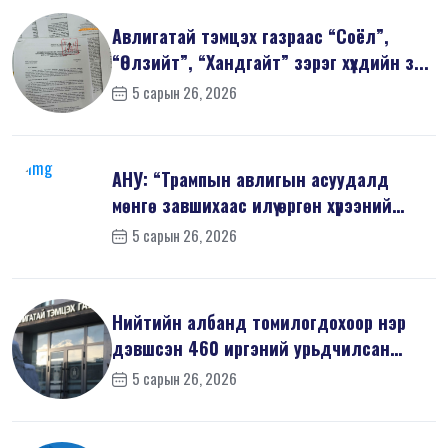
Авлигатай тэмцэх газраас “Соёл”,
“Өлзийт”, “Хандгайт” зэрэг хүүхдийн з...
5 сарын 26, 2026
АНУ: “Трампын авлигын асуудалд
мөнгө завшихаас илүү өргөн хүрээний
шин...
5 сарын 26, 2026
Нийтийн албанд томилогдохоор нэр
дэвшсэн 460 иргэний урьдчилсан
мэдүүл...
5 сарын 26, 2026