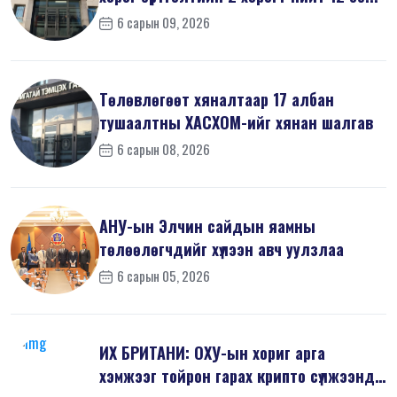
6 сарын 09, 2026
Төлөвлөгөөт хяналтаар 17 албан
тушаалтны ХАСХОМ-ийг хянан шалгав
6 сарын 08, 2026
АНУ-ын Элчин сайдын яамны
төлөөлөгчдийг хүлээн авч уулзлаа
6 сарын 05, 2026
ИХ БРИТАНИ: ОХУ-ын хориг арга
хэмжээг тойрон гарах крипто сүлжээнд