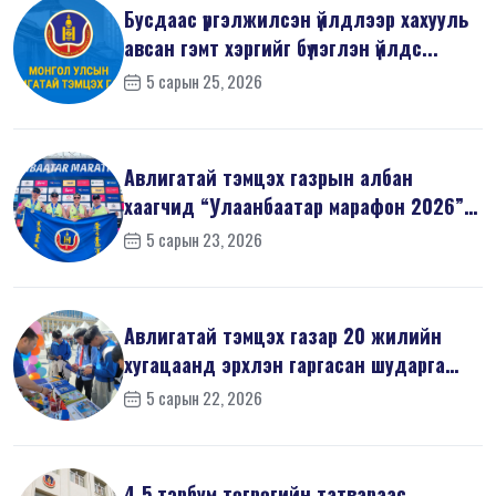
Бусдаас үргэлжилсэн үйлдлээр хахууль
авсан гэмт хэргийг бүлэглэн үйлдс...
5 сарын 25, 2026
Авлигатай тэмцэх газрын албан
хаагчид “Улаанбаатар марафон 2026”-
д оро...
5 сарын 23, 2026
Авлигатай тэмцэх газар 20 жилийн
хугацаанд эрхлэн гаргасан шударга
ёсн...
5 сарын 22, 2026
4,5 тэрбум төгрөгийн татвараас