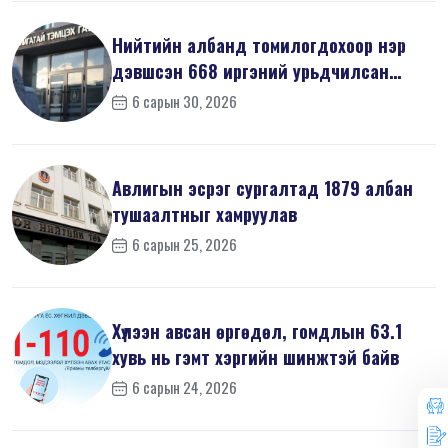
Нийтийн албанд томилогдохоор нэр
дэвшсэн 668 иргэний урьдчилсан
мэдүүл...
6 сарын 30, 2026
Авлигын эсрэг сургалтад 1879 албан
тушаалтныг хамруулав
6 сарын 25, 2026
Хүлээн авсан өргөдөл, гомдлын 63.1
хувь нь гэмт хэргийн шинжтэй байв
6 сарын 24, 2026