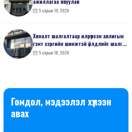
ажиллагаа явуулав
5 сарын 19, 2026
Хяналт шалгалтаар илрүүлсэн авлигын
гэмт хэргийн шинжтэй үйлдлийг шалг...
5 сарын 18, 2026
Гомдол, мэдээлэл хүлээн
авах