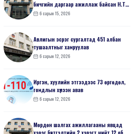
бичгийн даргаар ажиллаж байсан Н.Т
на...
6 сарын 15, 2026
Авлигын эсрэг сургалтад 451 албан
тушаалтныг хамруулав
6 сарын 12, 2026
Иргэн, хуулийн этгээдээс 73 өргөдөл,
гомдлын хүлээн авав
6 сарын 12, 2026
Мөрдөн шалгах ажиллагааны явцад
хэрэг бүртгэлтийн 2 хэрэгт нийт 12 об...