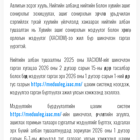
Авлигын эсрэг хууль, Нийтийн албанд нийтийн болон хувийн ашиг
сонирхлыг зохицуулах, ашиг сонирхлын зөрчлөөс урьдчилан
сэргийлэх тухай хуулийн үйлчлэлд хамаарах нийтийн албан
тушаалтан нь Хувийн ашиг сонирхлын мэдүүлэг болон хөрөнгө,
орлогын мэдүүлэг (ХАСХОМ)-ээ жил бүр шинэчлэн гаргах
үүрэгтэй.
Нийтийн албан тушаалтны 2025 оны ХАСХОМ-ийг шинэчлэн
гаргах хугацаа 2026 оны 2 дугаар сарын 15-ны өдрөөр тасалбар
болох бөгөөд мэдүүлэг гаргах эрх 2026 оны 1 дүгээр сарын 1-ний өдөр
тус газрын
https://meduuleg.iaac.mn/
цахим системд нээгдэж,
мэдүүлгээ гарган бүртгүүлэх ажил улсын хэмжээнд эхэллээ.
Мэдүүлгийн бүрдүүлэлтийн цахим систем
https://meduuleg.iaac.mn/
-ийн шинэчлэл, өөрчлөлтийн агуулга,
ашиглах горимын талаарх сургалтыг мэдүүлгийг бүртгэх, хадгалах
эрх бүхий албан тушаалтнуудад зориулан 2026 оны 1 дүгээр
сарын 6-7-ны өдрүүдэд тус газраас улсын хэмжээнд цахим