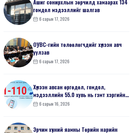
Ашиг сонирхлын зөрчилд хамаарах 134
гомдол мэдээллийг шалгав
6 сарын 17, 2026
ОУВС-гийн төлөөлөгчдийг хүлээн авч
уулзав
6 сарын 17, 2026
Хүлээн авсан өргөдөл, гомдол,
мэдээллийн 55.0 хувь нь гэмт хэргийн
шин...
6 сарын 16, 2026
Эрчим хүчний яамны Төрийн нарийн