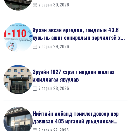
журам”-...
7 сарын 30, 2026
Хүлээн авсан өргөдөл, гомдлын 43.6
хувь нь ашиг сонирхлын зөрчилтэй х...
7 сарын 29, 2026
Эрүүгийн 1027 хэрэгт мөрдөн шалгах
ажиллагаа явуулав
7 сарын 28, 2026
Нийтийн албанд томилогдохоор нэр
дэвшсэн 405 иргэний урьдчилсан
мэдүүл...
7 сарын 27, 2026