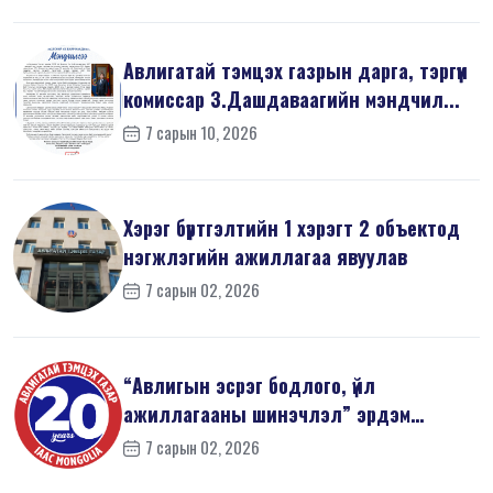
Авлигатай тэмцэх газрын дарга, тэргүүн
комиссар З.Дашдаваагийн мэндчил...
7 сарын 10, 2026
Хэрэг бүртгэлтийн 1 хэрэгт 2 объектод
нэгжлэгийн ажиллагаа явуулав
7 сарын 02, 2026
“Авлигын эсрэг бодлого, үйл
ажиллагааны шинэчлэл” эрдэм
шинжилгээний б...
7 сарын 02, 2026