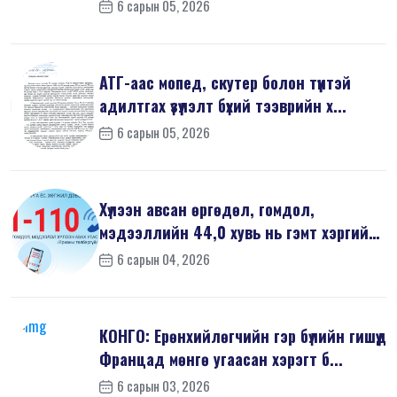
хор...
6 сарын 05, 2026
АТГ-аас мопед, скутер болон түүнтэй
адилтгах үзүүлэлт бүхий тээврийн х...
6 сарын 05, 2026
Хүлээн авсан өргөдөл, гомдол,
мэдээллийн 44,0 хувь нь гэмт хэргийн
шин...
6 сарын 04, 2026
КОНГО: Ерөнхийлөгчийн гэр бүлийн гишүүд
Францад мөнгө угаасан хэрэгт б...
6 сарын 03, 2026