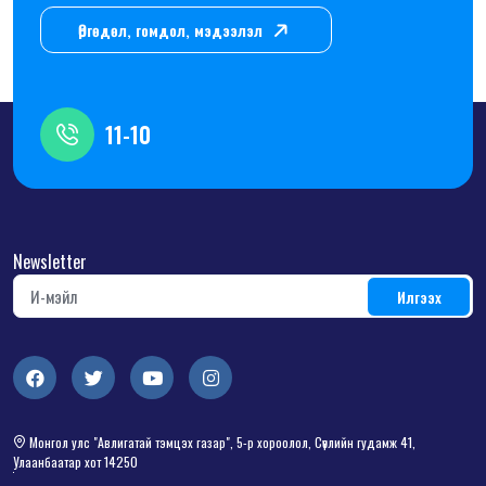
Өргөдөл, гомдол, мэдээлэл
11-10
Newsletter
Монгол улс "Авлигатай тэмцэх газар", 5-р хороолол, Сөүлийн гудамж 41,
Улаанбаатар хот 14250