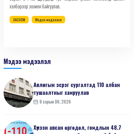
хэлбэрээр зохион байгуулав.
ХАСХОМ
Мэдээ мэдээлэл
Мэдээ мэдээлэл
Авлигын эсрэг сургалтад 110 албан
тушаалтныг хамруулав
8 сарын 06, 2026
Хүлээн авсан өргөдөл, гомдлын 48.7