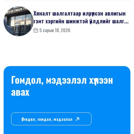
Хяналт шалгалтаар илрүүлсэн авлигын
гэмт хэргийн шинжтэй үйлдлийг шалг...
5 сарын 18, 2026
Гомдол, мэдээлэл хүлээн
авах
Өргөдөл, гомдол, мэдээлэл