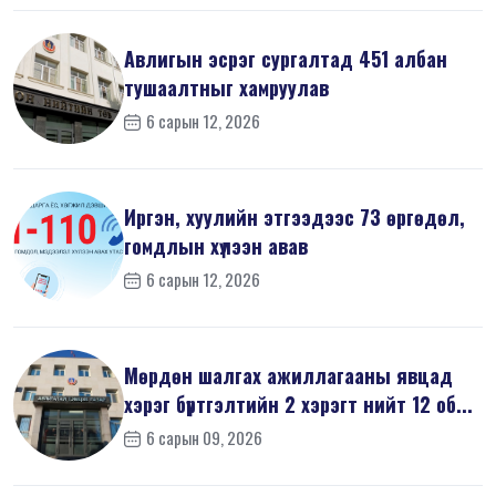
Авлигын эсрэг сургалтад 451 албан
тушаалтныг хамруулав
6 сарын 12, 2026
Иргэн, хуулийн этгээдээс 73 өргөдөл,
гомдлын хүлээн авав
6 сарын 12, 2026
Мөрдөн шалгах ажиллагааны явцад
хэрэг бүртгэлтийн 2 хэрэгт нийт 12 об...
6 сарын 09, 2026