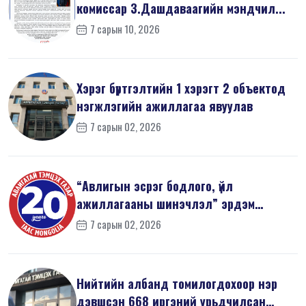
комиссар З.Дашдаваагийн мэндчил...
7 сарын 10, 2026
Хэрэг бүртгэлтийн 1 хэрэгт 2 объектод
нэгжлэгийн ажиллагаа явуулав
7 сарын 02, 2026
“Авлигын эсрэг бодлого, үйл
ажиллагааны шинэчлэл” эрдэм
шинжилгээний б...
7 сарын 02, 2026
Нийтийн албанд томилогдохоор нэр
дэвшсэн 668 иргэний урьдчилсан