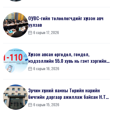
ОУВС-гийн төлөөлөгчдийг хүлээн авч
уулзав
6 сарын 17, 2026
Хүлээн авсан өргөдөл, гомдол,
мэдээллийн 55.0 хувь нь гэмт хэргийн
шин...
6 сарын 16, 2026
Эрчим хүчний яамны Төрийн нарийн
бичгийн даргаар ажиллаж байсан Н.Т
на...
6 сарын 15, 2026