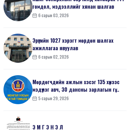
гомдол, мэдээллийг хянан шалгав
6 сарын 03, 2026
Эрүүгийн 1027 хэрэгт мөрдөн шалгах
ажиллагаа явуулав
6 сарын 02, 2026
Мөрдөгчдийн ажлын хэсэг 135 хүнээс
мэдүүлэг авч, 30 дансны зарлагын гү...
5 сарын 29, 2026
Э М Г Э Н Э Л