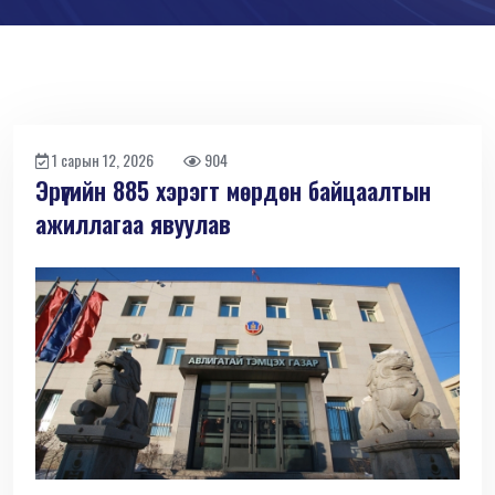
1 сарын 12, 2026
904
Эрүүгийн 885 хэрэгт мөрдөн байцаалтын
ажиллагаа явуулав