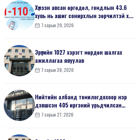
Хүлээн авсан өргөдөл, гомдлын 43.6
хувь нь ашиг сонирхлын зөрчилтэй х...
7 сарын 29, 2026
Эрүүгийн 1027 хэрэгт мөрдөн шалгах
ажиллагаа явуулав
7 сарын 28, 2026
Нийтийн албанд томилогдохоор нэр
дэвшсэн 405 иргэний урьдчилсан
мэдүүл...
7 сарын 27, 2026