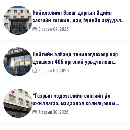
Нийслэлийн Засаг даргын Эдийн
засгийн хөгжил, дэд бүтцийн асуудал
хари...
8 сарын 04, 2026
Нийтийн албанд томилогдохоор нэр
дэвшсэн 405 иргэний урьдчилсан
мэдүүл...
8 сарын 03, 2026
“Газрын мэдээллийн сангийн үйл
ажиллагаа, мэдээлэл солилцооны
журам”-...
7 сарын 30, 2026