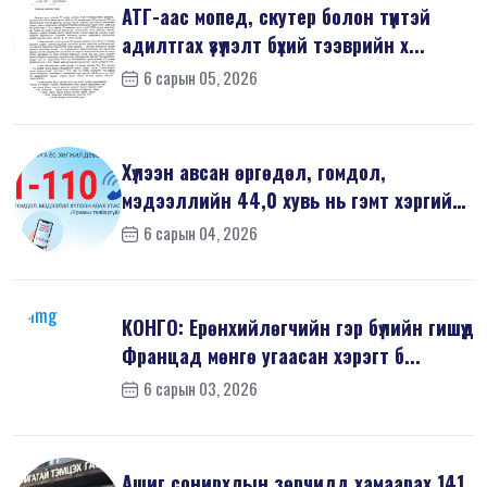
АТГ-аас мопед, скутер болон түүнтэй
адилтгах үзүүлэлт бүхий тээврийн х...
6 сарын 05, 2026
Хүлээн авсан өргөдөл, гомдол,
мэдээллийн 44,0 хувь нь гэмт хэргийн
шин...
6 сарын 04, 2026
КОНГО: Ерөнхийлөгчийн гэр бүлийн гишүүд
Францад мөнгө угаасан хэрэгт б...
6 сарын 03, 2026
Ашиг сонирхлын зөрчилд хамаарах 141