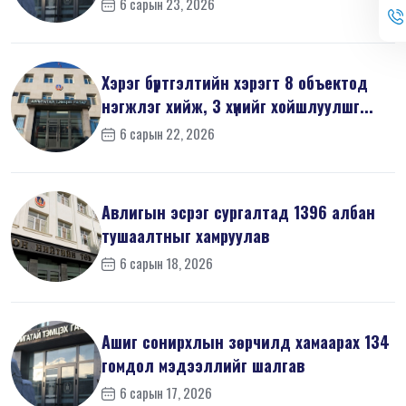
6 сарын 23, 2026
Хэрэг бүртгэлтийн хэрэгт 8 объектод
нэгжлэг хийж, 3 хүнийг хойшлуулшг...
6 сарын 22, 2026
Авлигын эсрэг сургалтад 1396 албан
тушаалтныг хамруулав
6 сарын 18, 2026
Ашиг сонирхлын зөрчилд хамаарах 134
гомдол мэдээллийг шалгав
6 сарын 17, 2026