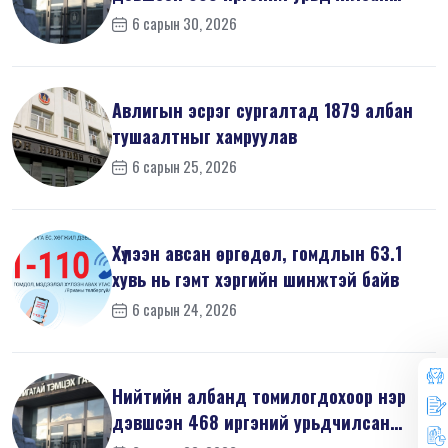
мэдүүл...
6 сарын 30, 2026
Авлигын эсрэг сургалтад 1879 албан
тушаалтныг хамруулав
6 сарын 25, 2026
Хүлээн авсан өргөдөл, гомдлын 63.1
хувь нь гэмт хэргийн шинжтэй байв
6 сарын 24, 2026
Нийтийн албанд томилогдохоор нэр
дэвшсэн 468 иргэний урьдчилсан
мэдүүл...