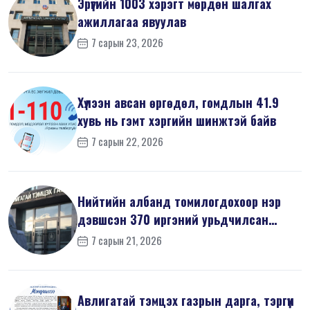
Эрүүгийн 1003 хэрэгт мөрдөн шалгах
ажиллагаа явуулав
7 сарын 23, 2026
Хүлээн авсан өргөдөл, гомдлын 41.9
хувь нь гэмт хэргийн шинжтэй байв
7 сарын 22, 2026
Нийтийн албанд томилогдохоор нэр
дэвшсэн 370 иргэний урьдчилсан
мэдүүл...
7 сарын 21, 2026
Авлигатай тэмцэх газрын дарга, тэргүүн