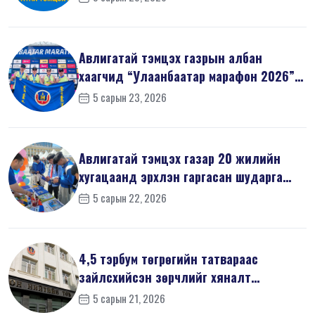
Авлигатай тэмцэх газрын албан
хаагчид “Улаанбаатар марафон 2026”-
д оро...
5 сарын 23, 2026
Авлигатай тэмцэх газар 20 жилийн
хугацаанд эрхлэн гаргасан шударга
ёсн...
5 сарын 22, 2026
4,5 тэрбум төгрөгийн татвараас
зайлсхийсэн зөрчлийг хяналт
шалгалтаар ...
5 сарын 21, 2026