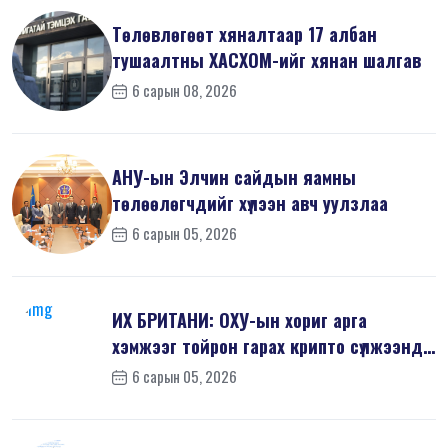
Төлөвлөгөөт хяналтаар 17 албан
тушаалтны ХАСХОМ-ийг хянан шалгав
6 сарын 08, 2026
АНУ-ын Элчин сайдын яамны
төлөөлөгчдийг хүлээн авч уулзлаа
6 сарын 05, 2026
ИХ БРИТАНИ: ОХУ-ын хориг арга
хэмжээг тойрон гарах крипто сүлжээнд
хор...
6 сарын 05, 2026