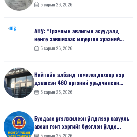
5 сарын 26, 2026
АНУ: “Трампын авлигын асуудалд
мөнгө завшихаас илүү өргөн хүрээний
шин...
5 сарын 26, 2026
Нийтийн албанд томилогдохоор нэр
дэвшсэн 460 иргэний урьдчилсан
мэдүүл...
5 сарын 26, 2026
Бусдаас үргэлжилсэн үйлдлээр хахууль
авсан гэмт хэргийг бүлэглэн үйлдс...
5 сарын 25, 2026