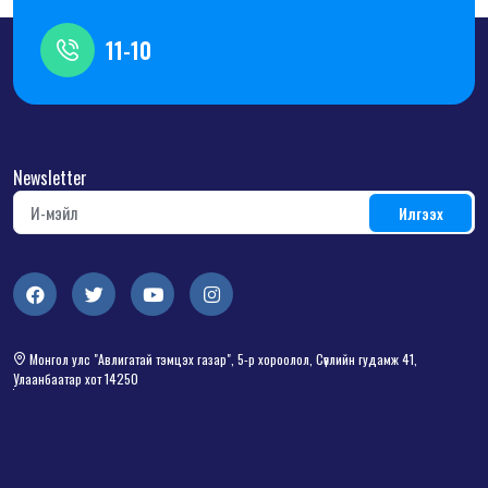
11-10
Newsletter
Монгол улс "Авлигатай тэмцэх газар", 5-р хороолол, Сөүлийн гудамж 41,
Улаанбаатар хот 14250