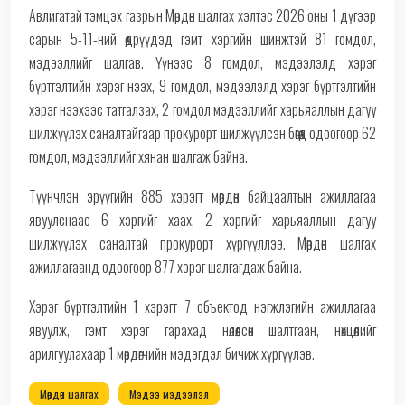
Авлигатай тэмцэх газрын Мөрдөн шалгах хэлтэс 2026 оны 1 дүгээр
сарын 5-11-ний өдрүүдэд гэмт хэргийн шинжтэй 81 гомдол,
мэдээллийг шалгав. Үүнээс 8 гомдол, мэдээлэлд хэрэг
бүртгэлтийн хэрэг нээх, 9 гомдол, мэдээлэлд хэрэг бүртгэлтийн
хэрэг нээхээс татгалзах, 2 гомдол мэдээллийг харьяаллын дагуу
шилжүүлэх саналтайгаар прокурорт шилжүүлсэн бөгөөд одоогоор 62
гомдол, мэдээллийг хянан шалгаж байна.
Түүнчлэн эрүүгийн 885 хэрэгт мөрдөн байцаалтын ажиллагаа
явуулснаас 6 хэргийг хаах, 2 хэргийг харьяаллын дагуу
шилжүүлэх саналтай прокурорт хүргүүллээ. Мөрдөн шалгах
ажиллагаанд одоогоор 877 хэрэг шалгагдаж байна.
Хэрэг бүртгэлтийн 1 хэрэгт 7 объектод нэгжлэгийн ажиллагаа
явуулж, гэмт хэрэг гарахад нөлөөлсөн шалтгаан, нөхцөлийг
арилгуулахаар 1 мөрдөгчийн мэдэгдэл бичиж хүргүүлэв.
Мөрдөн шалгах
Мэдээ мэдээлэл