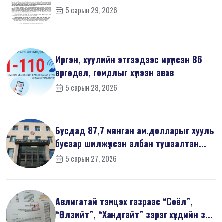
5 сарын 29, 2026
Иргэн, хуулийн этгээдээс ирүүлсэн 86
өргөдөл, гомдлыг хүлээн авав
5 сарын 28, 2026
Бусдад 87,7 мянган ам.долларыг хууль
бусаар шилжүүлсэн албан тушаалтан...
5 сарын 27, 2026
Авлигатай тэмцэх газраас “Соёл”,
“Өлзийт”, “Хандгайт” зэрэг хүүхдийн з...