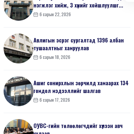
нэгжлэг хийж, 3 хүнийг хойшлуулшг...
6 сарын 22, 2026
Авлигын эсрэг сургалтад 1396 албан
тушаалтныг хамруулав
6 сарын 18, 2026
Ашиг сонирхлын зөрчилд хамаарах 134
гомдол мэдээллийг шалгав
6 сарын 17, 2026
ОУВС-гийн төлөөлөгчдийг хүлээн авч
уулзав