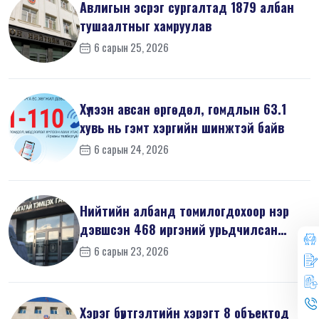
Авлигын эсрэг сургалтад 1879 албан
тушаалтныг хамруулав
6 сарын 25, 2026
Хүлээн авсан өргөдөл, гомдлын 63.1
хувь нь гэмт хэргийн шинжтэй байв
6 сарын 24, 2026
Нийтийн албанд томилогдохоор нэр
дэвшсэн 468 иргэний урьдчилсан
мэдүүл...
6 сарын 23, 2026
Хэрэг бүртгэлтийн хэрэгт 8 объектод