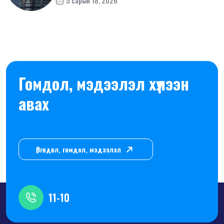
5 сарын 18, 2026
Гомдол, мэдээлэл хүлээн
авах
Өргөдөл, гомдол, мэдээлэл
11-10