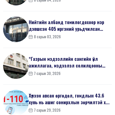
Нийтийн албанд томилогдохоор нэр
дэвшсэн 405 иргэний урьдчилсан
мэдүүл...
8 сарын 03, 2026
“Газрын мэдээллийн сангийн үйл
ажиллагаа, мэдээлэл солилцооны
журам”-...
7 сарын 30, 2026
Хүлээн авсан өргөдөл, гомдлын 43.6
хувь нь ашиг сонирхлын зөрчилтэй х...
7 сарын 29, 2026