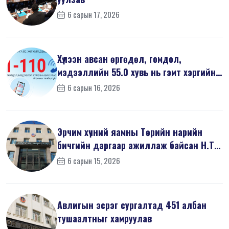
6 сарын 17, 2026
Хүлээн авсан өргөдөл, гомдол,
мэдээллийн 55.0 хувь нь гэмт хэргийн
шин...
6 сарын 16, 2026
Эрчим хүчний яамны Төрийн нарийн
бичгийн даргаар ажиллаж байсан Н.Т
на...
6 сарын 15, 2026
Авлигын эсрэг сургалтад 451 албан
тушаалтныг хамруулав