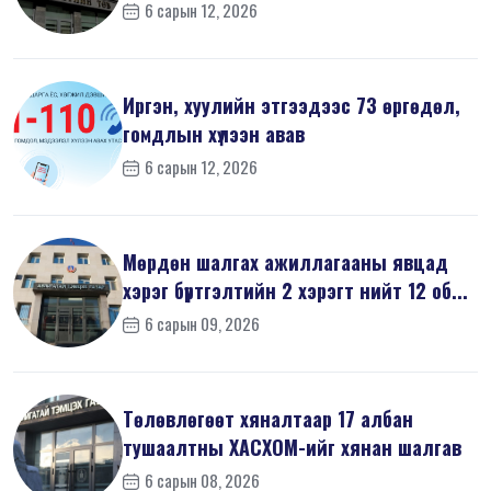
6 сарын 12, 2026
Иргэн, хуулийн этгээдээс 73 өргөдөл,
гомдлын хүлээн авав
6 сарын 12, 2026
Мөрдөн шалгах ажиллагааны явцад
хэрэг бүртгэлтийн 2 хэрэгт нийт 12 об...
6 сарын 09, 2026
Төлөвлөгөөт хяналтаар 17 албан
тушаалтны ХАСХОМ-ийг хянан шалгав
6 сарын 08, 2026