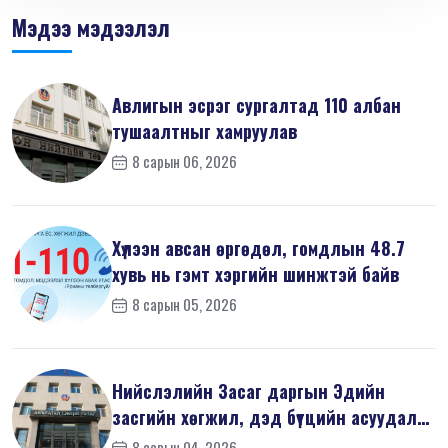
Мэдээ мэдээлэл
Авлигын эсрэг сургалтад 110 албан
тушаалтныг хамруулав
8 сарын 06, 2026
Хүлээн авсан өргөдөл, гомдлын 48.7
хувь нь гэмт хэргийн шинжтэй байв
8 сарын 05, 2026
Нийслэлийн Засаг даргын Эдийн
засгийн хөгжил, дэд бүтцийн асуудал
хари...
8 сарын 04, 2026