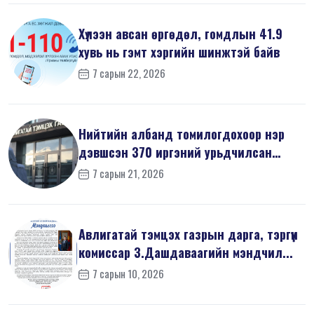
Хүлээн авсан өргөдөл, гомдлын 41.9
хувь нь гэмт хэргийн шинжтэй байв
7 сарын 22, 2026
Нийтийн албанд томилогдохоор нэр
дэвшсэн 370 иргэний урьдчилсан
мэдүүл...
7 сарын 21, 2026
Авлигатай тэмцэх газрын дарга, тэргүүн
комиссар З.Дашдаваагийн мэндчил...
7 сарын 10, 2026