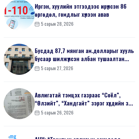
Иргэн, хуулийн этгээдээс ирүүлсэн 86
өргөдөл, гомдлыг хүлээн авав
5 сарын 28, 2026
Бусдад 87,7 мянган ам.долларыг хууль
бусаар шилжүүлсэн албан тушаалтан...
5 сарын 27, 2026
Авлигатай тэмцэх газраас “Соёл”,
“Өлзийт”, “Хандгайт” зэрэг хүүхдийн з...
5 сарын 26, 2026