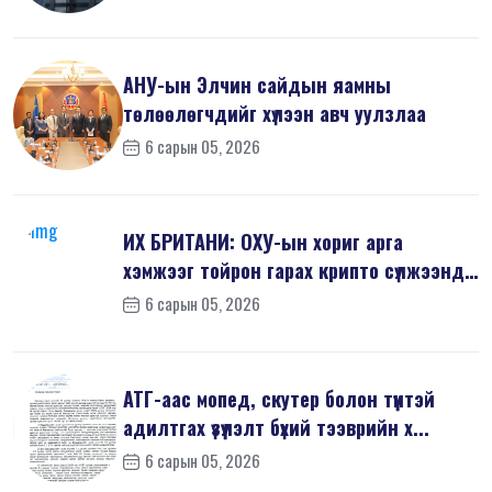
АНУ-ын Элчин сайдын яамны
төлөөлөгчдийг хүлээн авч уулзлаа
6 сарын 05, 2026
ИХ БРИТАНИ: ОХУ-ын хориг арга
хэмжээг тойрон гарах крипто сүлжээнд
хор...
6 сарын 05, 2026
АТГ-аас мопед, скутер болон түүнтэй
адилтгах үзүүлэлт бүхий тээврийн х...
6 сарын 05, 2026