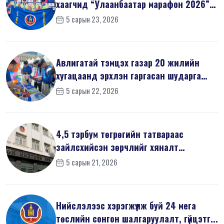
хаагчид “Улаанбаатар марафон 2026”-
д оро...
5 сарын 23, 2026
Авлигатай тэмцэх газар 20 жилийн
хугацаанд эрхлэн гаргасан шударга
ёсн...
5 сарын 22, 2026
4,5 тэрбум төгрөгийн татвараас
зайлсхийсэн зөрчлийг хяналт
шалгалтаар ...
5 сарын 21, 2026
Нийслэлээс хэрэгжүүлж буй 24 мега
төслийн сонгон шалгаруулалт, гүйцэтг...