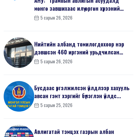
АНУ: “Трампын авлигын асуудалд
мөнгө завшихаас илүү өргөн хүрээний
шин...
5 сарын 26, 2026
Нийтийн албанд томилогдохоор нэр
дэвшсэн 460 иргэний урьдчилсан
мэдүүл...
5 сарын 26, 2026
Бусдаас үргэлжилсэн үйлдлээр хахууль
авсан гэмт хэргийг бүлэглэн үйлдс...
5 сарын 25, 2026
Авлигатай тэмцэх газрын албан