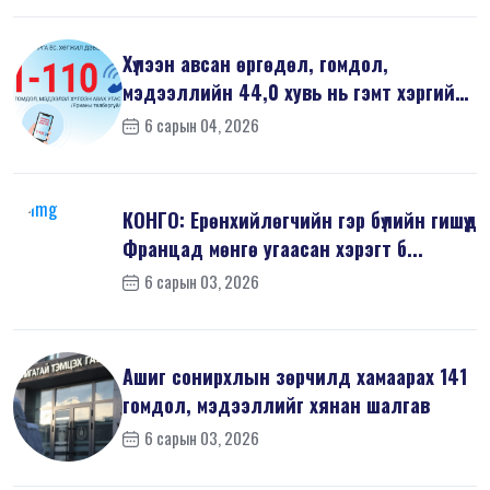
Хүлээн авсан өргөдөл, гомдол,
мэдээллийн 44,0 хувь нь гэмт хэргийн
шин...
6 сарын 04, 2026
КОНГО: Ерөнхийлөгчийн гэр бүлийн гишүүд
Францад мөнгө угаасан хэрэгт б...
6 сарын 03, 2026
Ашиг сонирхлын зөрчилд хамаарах 141
гомдол, мэдээллийг хянан шалгав
6 сарын 03, 2026