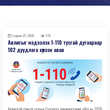
1 сарын 21, 2026
770
Авлигыг мэдээлэх 1-110 тусгай дугаараар
102 дуудлага хүлээн авав
Авлигатай тэмцэх газрын Судалгаа шинжилгээний алба нь 2026