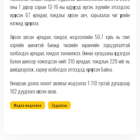
оны 1 дүгээр сарын 12-16-ны өдрүүдэд иргэн, хуулийн этгээдээс
ирүүлсэн 67 өргөдөл, гомдлыг хүлээн авч, харьяалах чиг үүргийн
нэгжид хүргүүллээ.
Хүлээн авсан өргөдөл, гомдол, мэдээллийн 50.7 хувь нь гэмт
хэргийн шинжтэй бөгөөд төсвийн хөрөнгийн зарцуулалттай
холбогдох өргөдөл, гомдол зонхилжээ. Өмнөх хугацааны үлдэгдэл
болон шинээр нэмэгдсэн нийт 310 өргөдөл, гомдлын 229-ийг нь
шийдвэрлэж, хариуг холбогдох этгээдэд хүргүүлсэн байна.
Өнгөрсөн долоо хоногт авлигыг мэдээлэх 1-110 тусгай дугаараар
102 дуудлага хүлээн авав.
Мэдээ мэдээлэл
Судалгаа