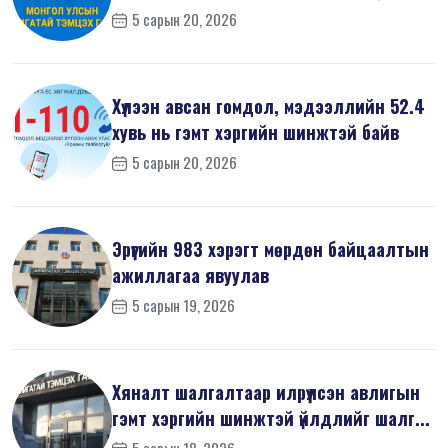
5 сарын 20, 2026
Хүлээн авсан гомдол, мэдээллийн 52.4
хувь нь гэмт хэргийн шинжтэй байв
5 сарын 20, 2026
Эрүүгийн 983 хэрэгт мөрдөн байцаалтын
ажиллагаа явуулав
5 сарын 19, 2026
Хяналт шалгалтаар илрүүлсэн авлигын
гэмт хэргийн шинжтэй үйлдлийг шалг...