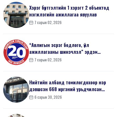
Хэрэг бүртгэлтийн 1 хэрэгт 2 объектод
нэгжлэгийн ажиллагаа явуулав
7 сарын 02, 2026
“Авлигын эсрэг бодлого, үйл
ажиллагааны шинэчлэл” эрдэм
шинжилгээний б...
7 сарын 02, 2026
Нийтийн албанд томилогдохоор нэр
дэвшсэн 668 иргэний урьдчилсан
мэдүүл...
6 сарын 30, 2026