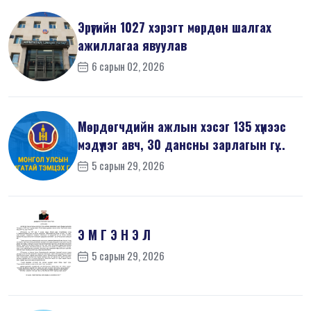
Эрүүгийн 1027 хэрэгт мөрдөн шалгах
ажиллагаа явуулав
6 сарын 02, 2026
Мөрдөгчдийн ажлын хэсэг 135 хүнээс
мэдүүлэг авч, 30 дансны зарлагын гү...
5 сарын 29, 2026
Э М Г Э Н Э Л
5 сарын 29, 2026