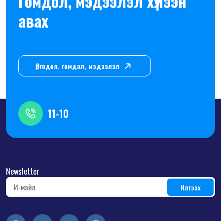
Гомдол, мэдээлэл хүлээн
авах
Өргөдөл, гомдол, мэдээлэл
11-10
Newsletter