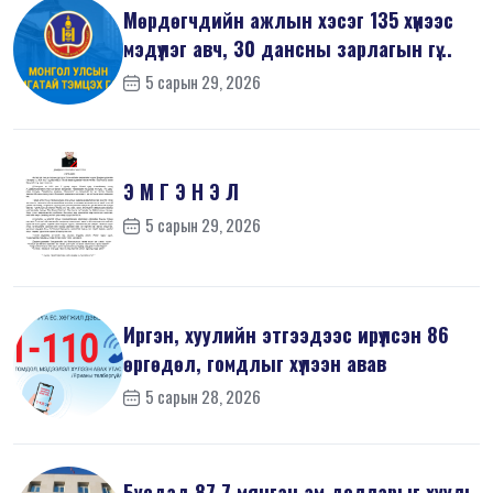
Мөрдөгчдийн ажлын хэсэг 135 хүнээс
мэдүүлэг авч, 30 дансны зарлагын гү...
5 сарын 29, 2026
Э М Г Э Н Э Л
5 сарын 29, 2026
Иргэн, хуулийн этгээдээс ирүүлсэн 86
өргөдөл, гомдлыг хүлээн авав
5 сарын 28, 2026
Бусдад 87,7 мянган ам.долларыг хууль