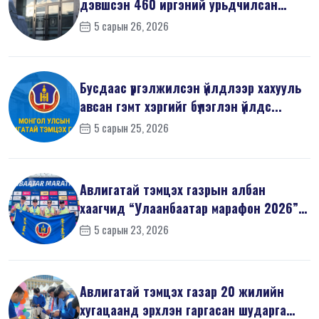
дэвшсэн 460 иргэний урьдчилсан
мэдүүл...
5 сарын 26, 2026
Бусдаас үргэлжилсэн үйлдлээр хахууль
авсан гэмт хэргийг бүлэглэн үйлдс...
5 сарын 25, 2026
Авлигатай тэмцэх газрын албан
хаагчид “Улаанбаатар марафон 2026”-
д оро...
5 сарын 23, 2026
Авлигатай тэмцэх газар 20 жилийн
хугацаанд эрхлэн гаргасан шударга