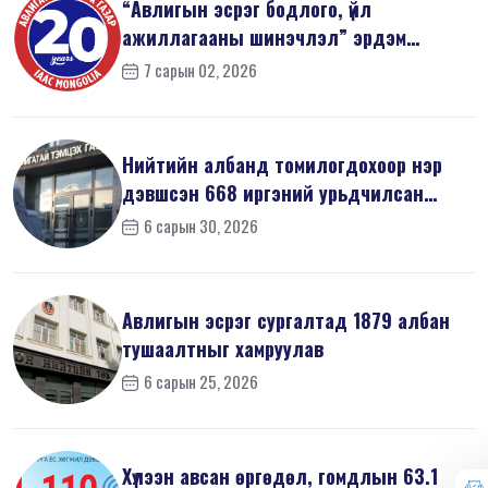
“Авлигын эсрэг бодлого, үйл
ажиллагааны шинэчлэл” эрдэм
шинжилгээний б...
7 сарын 02, 2026
Нийтийн албанд томилогдохоор нэр
дэвшсэн 668 иргэний урьдчилсан
мэдүүл...
6 сарын 30, 2026
Авлигын эсрэг сургалтад 1879 албан
тушаалтныг хамруулав
6 сарын 25, 2026
Хүлээн авсан өргөдөл, гомдлын 63.1