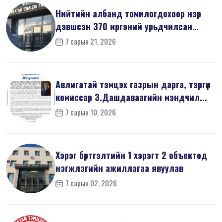
Нийтийн албанд томилогдохоор нэр
дэвшсэн 370 иргэний урьдчилсан
мэдүүл...
7 сарын 21, 2026
Авлигатай тэмцэх газрын дарга, тэргүүн
комиссар З.Дашдаваагийн мэндчил...
7 сарын 10, 2026
Хэрэг бүртгэлтийн 1 хэрэгт 2 объектод
нэгжлэгийн ажиллагаа явуулав
7 сарын 02, 2026