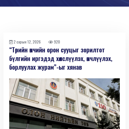
2 сарын 12, 2026
920
“Төрийн өмчийн орон сууцыг зорилтот
бүлгийн иргэдэд хөлслүүлэх, өмчлүүлэх,
борлуулах журам”-ыг хянав