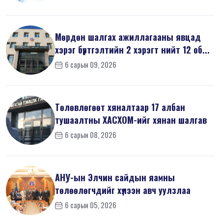
Мөрдөн шалгах ажиллагааны явцад
хэрэг бүртгэлтийн 2 хэрэгт нийт 12 об...
6 сарын 09, 2026
Төлөвлөгөөт хяналтаар 17 албан
тушаалтны ХАСХОМ-ийг хянан шалгав
6 сарын 08, 2026
АНУ-ын Элчин сайдын яамны
төлөөлөгчдийг хүлээн авч уулзлаа
6 сарын 05, 2026