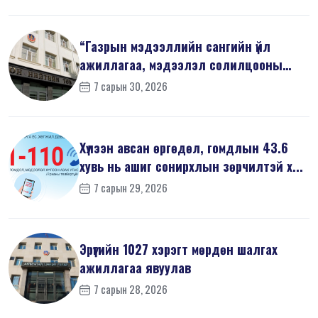
“Газрын мэдээллийн сангийн үйл
ажиллагаа, мэдээлэл солилцооны
журам”-...
7 сарын 30, 2026
Хүлээн авсан өргөдөл, гомдлын 43.6
хувь нь ашиг сонирхлын зөрчилтэй х...
7 сарын 29, 2026
Эрүүгийн 1027 хэрэгт мөрдөн шалгах
ажиллагаа явуулав
7 сарын 28, 2026