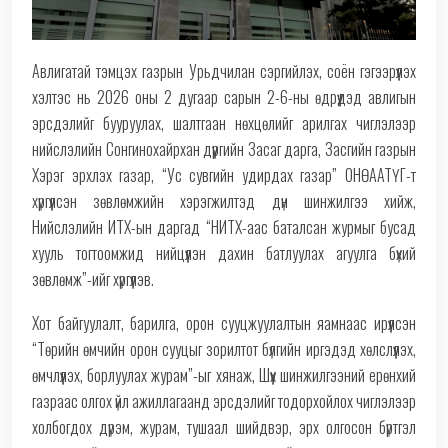
Авлигатай тэмцэх газрын Урьдчилан сэргийлэх, соён гэгээрүүлэх
хэлтэс нь 2026 оны 2 дугаар сарын 2-6-ны өдрүүдэд авлигын
эрсдэлийг бууруулах, шалтгаан нөхцөлийг арилгах чиглэлээр
нийслэлийн Сонгинохайрхан дүүргийн Засаг дарга, Засгийн газрын
Хэрэг эрхлэх газар, “Ус сувгийн удирдах газар” ОНӨААТҮГ-т
хүргүүлсэн зөвлөмжийн хэрэгжилтэд дүн шинжилгээ хийж,
Нийслэлийн ИТХ-ын даргад “НИТХ-аас баталсан журмыг бусад
хууль тогтоомжид нийцүүлэн дахин батлуулах агуулга бүхий
зөвлөмж”-ийг хүргүүлэв.
Хот байгуулалт, барилга, орон сууцжуулалтын яамнаас ирүүлсэн
“Төрийн өмчийн орон сууцыг зорилтот бүлгийн иргэдэд хөлслүүлэх,
өмчлүүлэх, борлуулах журам”-ыг хянаж, Шүүх шинжилгээний ерөнхий
газраас олгох үйл ажиллагаанд эрсдэлийг тодорхойлох чиглэлээр
холбогдох дүрэм, журам, тушаал шийдвэр, эрх олгосон бүртгэл