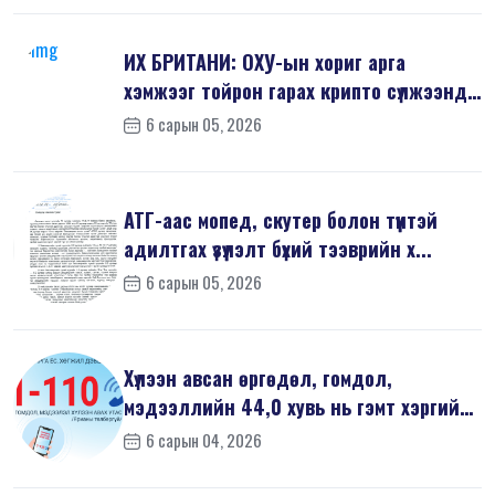
ИХ БРИТАНИ: ОХУ-ын хориг арга
хэмжээг тойрон гарах крипто сүлжээнд
хор...
6 сарын 05, 2026
АТГ-аас мопед, скутер болон түүнтэй
адилтгах үзүүлэлт бүхий тээврийн х...
6 сарын 05, 2026
Хүлээн авсан өргөдөл, гомдол,
мэдээллийн 44,0 хувь нь гэмт хэргийн
шин...
6 сарын 04, 2026