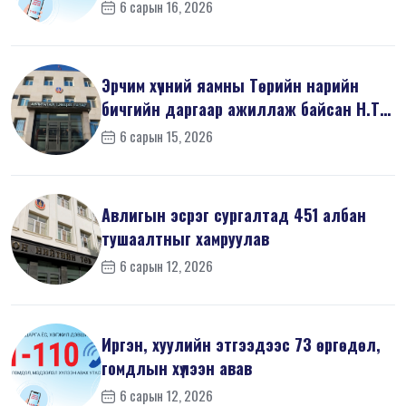
шин...
6 сарын 16, 2026
Эрчим хүчний яамны Төрийн нарийн
бичгийн даргаар ажиллаж байсан Н.Т
на...
6 сарын 15, 2026
Авлигын эсрэг сургалтад 451 албан
тушаалтныг хамруулав
6 сарын 12, 2026
Иргэн, хуулийн этгээдээс 73 өргөдөл,
гомдлын хүлээн авав
6 сарын 12, 2026