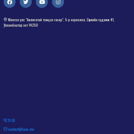
Монгол улс "Авлигатай тэмцэх газар", 5-р хороолол, Сөүлийн гудамж 41,
Улаанбаатар хот 14250
11-10
contact@iaac.mn