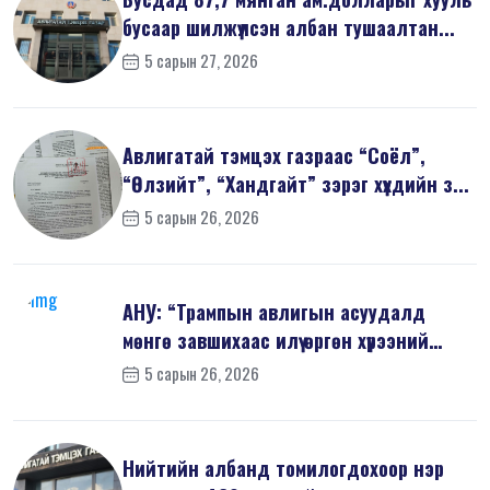
бусаар шилжүүлсэн албан тушаалтан...
5 сарын 27, 2026
Авлигатай тэмцэх газраас “Соёл”,
“Өлзийт”, “Хандгайт” зэрэг хүүхдийн з...
5 сарын 26, 2026
АНУ: “Трампын авлигын асуудалд
мөнгө завшихаас илүү өргөн хүрээний
шин...
5 сарын 26, 2026
Нийтийн албанд томилогдохоор нэр