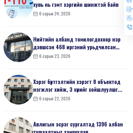
хувь нь гэмт хэргийн шинжтэй байв
6 сарын 24, 2026
Нийтийн албанд томилогдохоор нэр
дэвшсэн 468 иргэний урьдчилсан
мэдүүл...
6 сарын 23, 2026
Хэрэг бүртгэлтийн хэрэгт 8 объектод
нэгжлэг хийж, 3 хүнийг хойшлуулшг...
6 сарын 22, 2026
Авлигын эсрэг сургалтад 1396 албан
тушаалтныг хамруулав