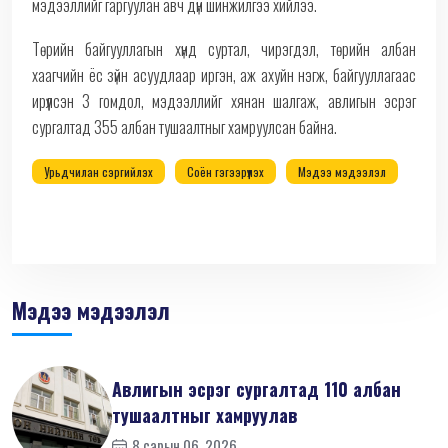
мэдээллийг гаргуулан авч дүн шинжилгээ хийлээ.
Төрийн байгууллагын хүнд суртал, чирэгдэл, төрийн албан
хаагчийн ёс зүйн асуудлаар иргэн, аж ахуйн нэгж, байгууллагаас
ирүүлсэн 3 гомдол, мэдээллийг хянан шалгаж, авлигын эсрэг
сургалтад 355 албан тушаалтныг хамруулсан байна.
Урьдчилан сэргийлэх
Соён гэгээрүүлэх
Мэдээ мэдээлэл
Мэдээ мэдээлэл
Авлигын эсрэг сургалтад 110 албан
тушаалтныг хамруулав
8 сарын 06, 2026