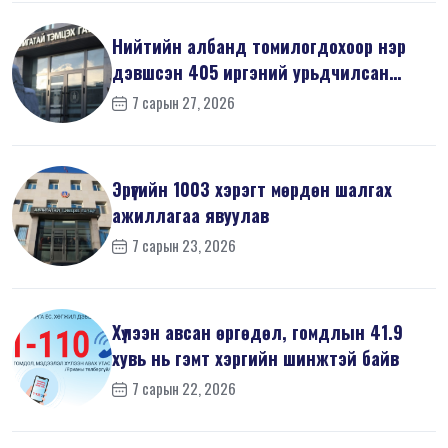
Нийтийн албанд томилогдохоор нэр
дэвшсэн 405 иргэний урьдчилсан
мэдүүл...
7 сарын 27, 2026
Эрүүгийн 1003 хэрэгт мөрдөн шалгах
ажиллагаа явуулав
7 сарын 23, 2026
Хүлээн авсан өргөдөл, гомдлын 41.9
хувь нь гэмт хэргийн шинжтэй байв
7 сарын 22, 2026