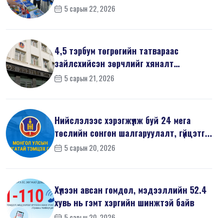
ёсн...
5 сарын 22, 2026
4,5 тэрбум төгрөгийн татвараас
зайлсхийсэн зөрчлийг хяналт
шалгалтаар ...
5 сарын 21, 2026
Нийслэлээс хэрэгжүүлж буй 24 мега
төслийн сонгон шалгаруулалт, гүйцэтг...
5 сарын 20, 2026
Хүлээн авсан гомдол, мэдээллийн 52.4
хувь нь гэмт хэргийн шинжтэй байв
5 сарын 20, 2026