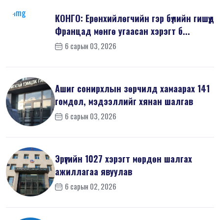
КОНГО: Ерөнхийлөгчийн гэр бүлийн гишүүд
Францад мөнгө угаасан хэрэгт б...
6 сарын 03, 2026
Ашиг сонирхлын зөрчилд хамаарах 141
гомдол, мэдээллийг хянан шалгав
6 сарын 03, 2026
Эрүүгийн 1027 хэрэгт мөрдөн шалгах
ажиллагаа явуулав
6 сарын 02, 2026