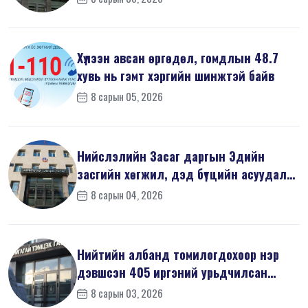
Хүлээн авсан өргөдөл, гомдлын 48.7
хувь нь гэмт хэргийн шинжтэй байв
8 сарын 05, 2026
Нийслэлийн Засаг даргын Эдийн
засгийн хөгжил, дэд бүтцийн асуудал
хари...
8 сарын 04, 2026
Нийтийн албанд томилогдохоор нэр
дэвшсэн 405 иргэний урьдчилсан
мэдүүл...
8 сарын 03, 2026