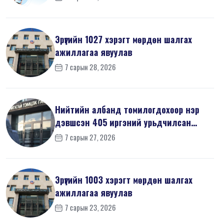
Эрүүгийн 1027 хэрэгт мөрдөн шалгах
ажиллагаа явуулав
7 сарын 28, 2026
Нийтийн албанд томилогдохоор нэр
дэвшсэн 405 иргэний урьдчилсан
мэдүүл...
7 сарын 27, 2026
Эрүүгийн 1003 хэрэгт мөрдөн шалгах
ажиллагаа явуулав
7 сарын 23, 2026