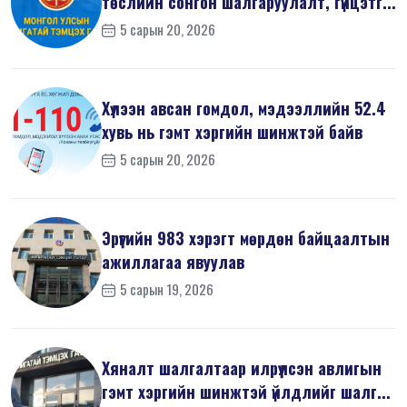
төслийн сонгон шалгаруулалт, гүйцэтг...
5 сарын 20, 2026
Хүлээн авсан гомдол, мэдээллийн 52.4
хувь нь гэмт хэргийн шинжтэй байв
5 сарын 20, 2026
Эрүүгийн 983 хэрэгт мөрдөн байцаалтын
ажиллагаа явуулав
5 сарын 19, 2026
Хяналт шалгалтаар илрүүлсэн авлигын
гэмт хэргийн шинжтэй үйлдлийг шалг...