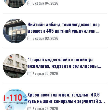
хари...
8 сарын 04, 2026
Нийтийн албанд томилогдохоор нэр
дэвшсэн 405 иргэний урьдчилсан
мэдүүл...
8 сарын 03, 2026
“Газрын мэдээллийн сангийн үйл
ажиллагаа, мэдээлэл солилцооны
журам”-...
7 сарын 30, 2026
Хүлээн авсан өргөдөл, гомдлын 43.6
хувь нь ашиг сонирхлын зөрчилтэй х...
7 сарын 29, 2026