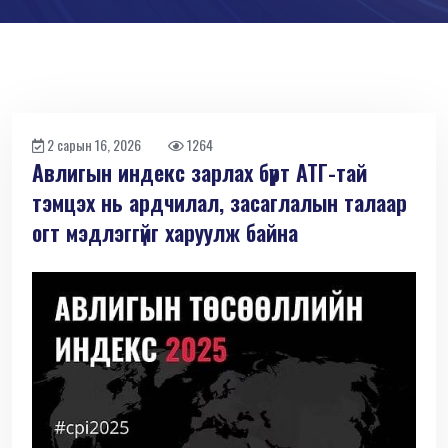
2 сарын 16, 2026
1264
Авлигын индекс зарлах бүрт АТГ-тай
тэмцэх нь ардчилал, засаглалын талаар
огт мэдлэггүйг харуулж байна