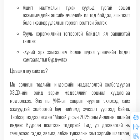
Ашигт малтмалын тухай хуульд тусгай зөвшөөрөл
эзэмшигчдийн эцсийн өмчлөгчийн ил тод байдал, ашиглалт
болон хөрөнгө оруулалтын гэрээг нээлттэй болгох,
Хууль хэрэгжилтийн тогтвортой байдал, ял завшихтай
тэмцэх
-Хүний эрх хамгаалагч болон шүгэл үлээгчийн бодит
хамгаалалтыг бүрдүүлэх
Цаашид юу хийх вэ?
Мөн авлигын төсөөллийн индексийн мэдээлэлтэй холбогдуулан
ХЗДХ-ийн сайд зарим мэдээллийг сошиал хуудаснаа
мэдээлжээ. Энэ нь УИХ-ын хаврын чуулган эхлэхэд хийх
ажлуудтай холбоотой бөгөөд нийгэмд хүлээлт үүсгээд байна.
Тэрбээр мэдээлэхдээ “Манай улсын 2025 оны Авлигын төсөөллийн
индекс буурсан шалтгаан тодорхой. Бид үр дагавартай нь
тэмцэхээс гадна, авлига, албан тушаалын гэмт хэргийн шалтгаан,