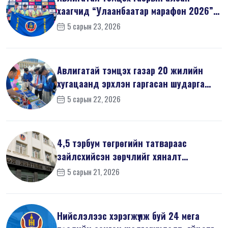
хаагчид “Улаанбаатар марафон 2026”-
д оро...
5 сарын 23, 2026
Авлигатай тэмцэх газар 20 жилийн
хугацаанд эрхлэн гаргасан шударга
ёсн...
5 сарын 22, 2026
4,5 тэрбум төгрөгийн татвараас
зайлсхийсэн зөрчлийг хяналт
шалгалтаар ...
5 сарын 21, 2026
Нийслэлээс хэрэгжүүлж буй 24 мега