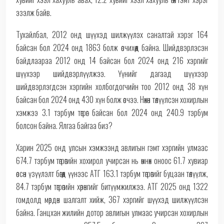
эзэлж байв.
Тухайлбал, 2012 онд шүүхэд шилжүүлэх саналтай хэрэг 164
байсан бол 2024 онд 1863 болж өсчихөөд байна. Шийдвэрлэсэн
байдлаараа 2012 онд 14 байсан бол 2024 онд 216 хэргийг
шүүхээр шийдвэрлүүлжээ. Үүнийг дагаад шүүхээр
шийдвэрлэгдсэн хэргийн холбогдогчийн тоо 2012 онд 38 хүн
байсан бол 2024 онд 430 хүн болж өсчээ. Нөхөн төлүүлсэн хохирлын
хэмжээ 3.1 тэрбум төгрөг байсан бол 2024 онд 240.9 тэрбум
болсон байна. Ялгаа байгаа биз?
Харин 2025 онд улсын хэмжээнд авлигын гэмт хэргийн улмаас
674.7 тэрбум төгрөгийн хохирол учирсан нь өмнөх оноос 61.7 хувиар
өссөн үзүүлэлт бөгөөд үүнээс АТГ 163.1 тэрбум төгрөгийг буцаан төлүүлж,
84.7 тэрбум төгрөгийн хөрөнгийг битүүмжилжээ. АТГ 2025 онд 1322
гомдолд мөрдөн шалгалт хийж, 367 хэргийг шүүхэд шилжүүлсэн
байна. Ганцхан жилийн дотор авлигын улмаас учирсан хохирлын