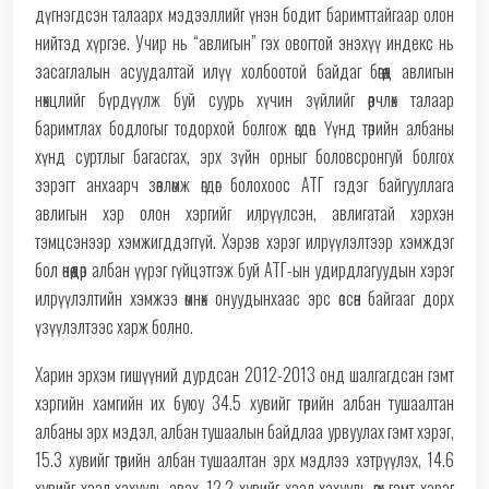
дүгнэгдсэн талаарх мэдээллийг үнэн бодит баримттайгаар олон
нийтэд хүргэе. Учир нь “авлигын” гэх овогтой энэхүү индекс нь
засаглалын асуудалтай илүү холбоотой байдаг бөгөөд авлигын
нөхцлийг бүрдүүлж буй суурь хүчин зүйлийг өөрчлөх талаар
баримтлах бодлогыг тодорхой болгож өгдөг. Үүнд төрийн албаны
хүнд суртлыг багасгах, эрх зүйн орныг боловсронгуй болгох
зэрэгт анхаарч зөвлөмж өгдөг болохоос АТГ гэдэг байгууллага
авлигын хэр олон хэргийг илрүүлсэн, авлигатай хэрхэн
тэмцсэнээр хэмжигддэггүй. Хэрэв хэрэг илрүүлэлтээр хэмждэг
бол өнөөдөр албан үүрэг гүйцэтгэж буй АТГ-ын удирдлагуудын хэрэг
илрүүлэлтийн хэмжээ өмнөх онуудынхаас эрс өссөн байгааг дорх
үзүүлэлтээс харж болно.
Харин эрхэм гишүүний дурдсан 2012-2013 онд шалгагдсан гэмт
хэргийн хамгийн их буюу 34.5 хувийг төрийн албан тушаалтан
албаны эрх мэдэл, албан тушаалын байдлаа урвуулах гэмт хэрэг,
15.3 хувийг төрийн албан тушаалтан эрх мэдлээ хэтрүүлэх, 14.6
хувийг хээл хахууль авах, 12.2 хувийг хээл хахууль өгөх гэмт хэрэг