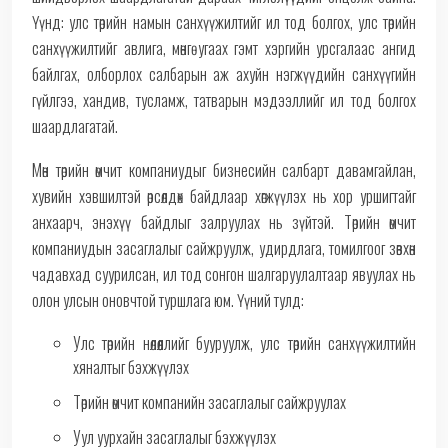
Үүнд: улс төрийн намын санхүүжилтийг ил тод болгох, улс төрийн
санхүүжилтийг авлига, мөнгө угаах гэмт хэргийн урсгалаас ангид
байлгах, олборлох салбарын аж ахуйн нэгжүүдийн санхүүгийн
гүйлгээ, хандив, тусламж, татварын мэдээллийг ил тод болгох
шаардлагатай.
Мөн төрийн өмчит компаниудыг бизнесийн салбарт давамгайлан,
хувийн хэвшилтэй өрсөлдөх байдлаар хөгжүүлэх нь хор уршигтайг
анхаарч, энэхүү байдлыг залруулах нь зүйтэй. Төрийн өмчит
компаниудын засаглалыг сайжруулж, удирдлага, томилгоог зөвхөн
чадавхад суурилсан, ил тод сонгон шалгаруулалтаар явуулах нь
олон улсын оновчтой туршлага юм. Үүний тулд:
Улс төрийн нөлөөллийг бууруулж, улс төрийн санхүүжилтийн
хяналтыг бэхжүүлэх
Төрийн өмчит компанийн засаглалыг сайжруулах
Уул уурхайн засаглалыг бэхжүүлэх