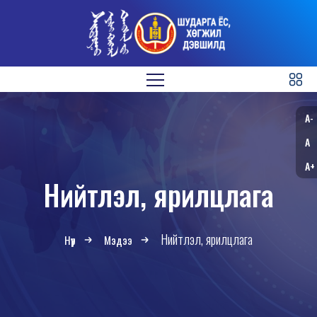
A-
A
A+
Нийтлэл, ярилцлага
Нийтлэл, ярилцлага
Нүүр
Мэдээ