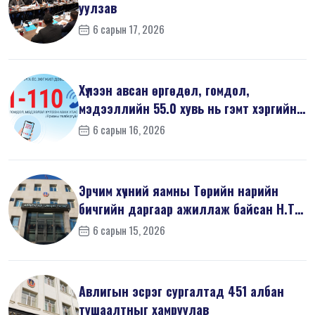
уулзав
6 сарын 17, 2026
Хүлээн авсан өргөдөл, гомдол,
мэдээллийн 55.0 хувь нь гэмт хэргийн
шин...
6 сарын 16, 2026
Эрчим хүчний яамны Төрийн нарийн
бичгийн даргаар ажиллаж байсан Н.Т
на...
6 сарын 15, 2026
Авлигын эсрэг сургалтад 451 албан
тушаалтныг хамруулав