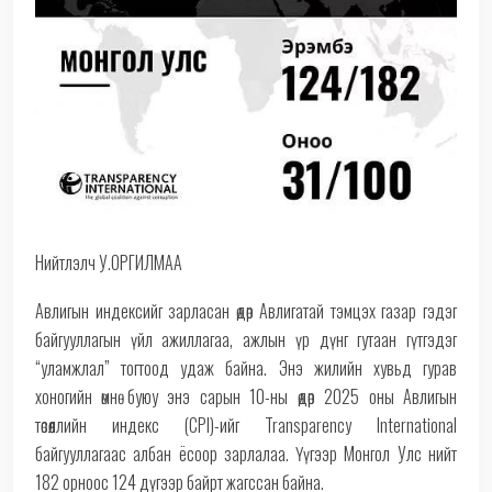
Нийтлэлч У.ОРГИЛМАА
Авлигын индексийг зарласан өдөр Авлигатай тэмцэх газар гэдэг
байгууллагын үйл ажиллагаа, ажлын үр дүнг гутаан гүтгэдэг
“уламжлал” тогтоод удаж байна. Энэ жилийн хувьд гурав
хоногийн өмнө буюу энэ сарын 10-ны өдөр 2025 оны Авлигын
төсөөллийн индекс (CPI)-ийг Transparency International
байгууллагаас албан ёсоор зарлалаа. Үүгээр Монгол Улс нийт
182 орноос 124 дүгээр байрт жагссан байна.