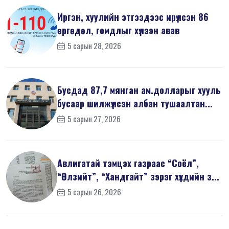
Иргэн, хуулийн этгээдээс ирүүлсэн 86
өргөдөл, гомдлыг хүлээн авав
5 сарын 28, 2026
Бусдад 87,7 мянган ам.долларыг хууль
бусаар шилжүүлсэн албан тушаалтан...
5 сарын 27, 2026
Авлигатай тэмцэх газраас “Соёл”,
“Өлзийт”, “Хандгайт” зэрэг хүүхдийн з...
5 сарын 26, 2026