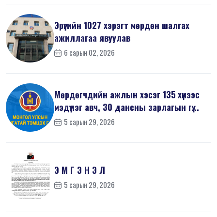
Эрүүгийн 1027 хэрэгт мөрдөн шалгах
ажиллагаа явуулав
6 сарын 02, 2026
Мөрдөгчдийн ажлын хэсэг 135 хүнээс
мэдүүлэг авч, 30 дансны зарлагын гү...
5 сарын 29, 2026
Э М Г Э Н Э Л
5 сарын 29, 2026