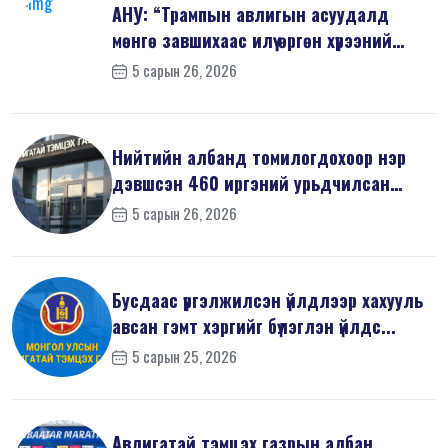
АНУ: “Трампын авлигын асуудалд
мөнгө завшихаас илүү өргөн хүрээний
шин...
5 сарын 26, 2026
Нийтийн албанд томилогдохоор нэр
дэвшсэн 460 иргэний урьдчилсан
мэдүүл...
5 сарын 26, 2026
Бусдаас үргэлжилсэн үйлдлээр хахууль
авсан гэмт хэргийг бүлэглэн үйлдс...
5 сарын 25, 2026
Авлигатай тэмцэх газрын албан