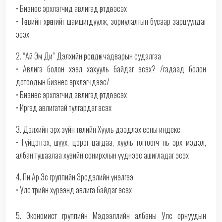
• Бизнес эрхлэгчид авлигад өртдөг эсэх
• Төсвийн хөрөнгийг шамшигдуулж, зориулалтын бусаар зарцуулдаг
эсэх
2. “Ай Эм Ди” Дэлхийн өрсөлдөх чадварын судалгаа
• Авлига болон хээл хахууль байдаг эсэх? /гадаад болон
дотоодын бизнес эрхлэгчдээс/
• Бизнес эрхлэгчид авлигад өртдөг эсэх
• Иргэд авлигатай тулгардаг эсэх
3. Дэлхийн эрх зүйн төслийн Хууль дээдлэх ёсны индекс
• Гүйцэтгэх, шүүх, цэрэг цагдаа, хууль тогтоогч нь эрх мэдэл,
албан тушаалаа хувийн сонирхлын үүднээс ашигладаг эсэх
4. Пи Ар Эс группийн Эрсдэлийн үнэлгээ
• Улс төрийн хүрээнд авлига байдаг эсэх
5. Экономист группийн Мэдээллийн албаны Улс орнуудын