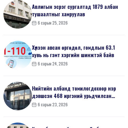
Авлигын эсрэг сургалтад 1879 албан
тушаалтныг хамруулав
6 сарын 25, 2026
Хүлээн авсан өргөдөл, гомдлын 63.1
хувь нь гэмт хэргийн шинжтэй байв
6 сарын 24, 2026
Нийтийн албанд томилогдохоор нэр
дэвшсэн 468 иргэний урьдчилсан
мэдүүл...
6 сарын 23, 2026