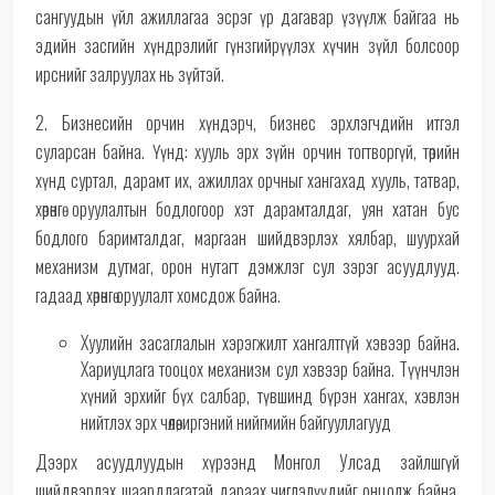
сангуудын үйл ажиллагаа эсрэг үр дагавар үзүүлж байгаа нь
эдийн засгийн хүндрэлийг гүнзгийрүүлэх хүчин зүйл болсоор
ирснийг залруулах нь зүйтэй.
2. Бизнесийн орчин хүндэрч, бизнес эрхлэгчдийн итгэл
суларсан байна. Үүнд: хууль эрх зүйн орчин тогтворгүй, төрийн
хүнд суртал, дарамт их, ажиллах орчныг хангахад хууль, татвар,
хөрөнгө оруулалтын бодлогоор хэт дарамталдаг, уян хатан бус
бодлого баримталдаг, маргаан шийдвэрлэх хялбар, шуурхай
механизм дутмаг, орон нутагт дэмжлэг сул зэрэг асуудлууд.
гадаад хөрөнгө оруулалт хомсдож байна.
Хуулийн засаглалын хэрэгжилт хангалтгүй хэвээр байна.
Хариуцлага тооцох механизм сул хэвээр байна. Түүнчлэн
хүний эрхийг бүх салбар, түвшинд бүрэн хангах, хэвлэн
нийтлэх эрх чөлөө, иргэний нийгмийн байгууллагууд
Дээрх асуудлуудын хүрээнд Монгол Улсад зайлшгүй
шийдвэрлэх шаардлагатай дараах чиглэлүүдийг онцолж байна.