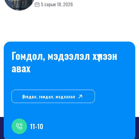
5 сарын 18, 2026
Гомдол, мэдээлэл хүлээн
авах
Өргөдөл, гомдол, мэдээлэл
11-10