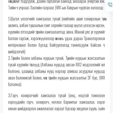
нөхцөлийг тодруулж, дахин гаргахгүй байхад анхаарах учиртай юм.
Тийм ч учраас Засгийн газраас УИХ-ын Хаврын чуулган эхлэхэд:
1.Шүгэл үлээгчийг хамгаалах тухай (нийтийн ашиг сонирхлын төлөө
авлига, албан тушаалын гэмт хэргийн талаар шүгэл үлээсэн иргэн,
хуулийн этгээдийг төрийн хамгаалалтад авна. Манай улс уг хуулийг
батлан гаргаж, хэрэгжүүлэхээр өмнө нь удаа дараа Транспэрэнси
интернэшнл болон бусад байгууллагад танилцуулж байсан ч
шийдээгүй);
2.Төрийн болон албаны нууцын тухай, Төрийн нууцын жагсаалтын
тухай хуулийн төслүүд (Албаны нууцад авсан 882 мэдээллийг ил
болгоно, цаашид албаны нууц нэрээр аливаа асуудлыг нууцад
авах боломжгүй болно, мөн төрийн нууцын жагсаалтыг ЗГ бус, УИХ
батална);
3.Гэрч, хохирогчийг хамгаалах тухай (онц, ноцтой томоохон
хэргүүдийн гэрч, хохирогч, нотлох баримтыг хамгаалах, хэрэг
хянан шийдвэрлэх ажиллагааг хараат бусаар явуулах хууль зүйн