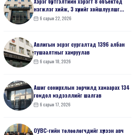
Хэрэг бүртгэлтийн хэрэгт 8 объектод
нэгжлэг хийж, 3 хүнийг хойшлуулшг...
6 сарын 22, 2026
Авлигын эсрэг сургалтад 1396 албан
тушаалтныг хамруулав
6 сарын 18, 2026
Ашиг сонирхлын зөрчилд хамаарах 134
гомдол мэдээллийг шалгав
6 сарын 17, 2026
ОУВС-гийн төлөөлөгчдийг хүлээн авч