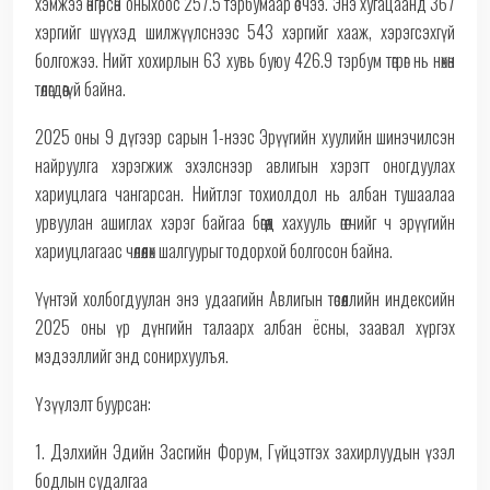
хэмжээ өнгөрсөн оныхоос 257.5 тэрбумаар өсчээ. Энэ хугацаанд 367
хэргийг шүүхэд шилжүүлснээс 543 хэргийг хааж, хэрэгсэхгүй
болгожээ. Нийт хохирлын 63 хувь буюу 426.9 тэрбум төгрөг нь нөхөн
төлөгдөөгүй байна.
2025 оны 9 дүгээр сарын 1-нээс Эрүүгийн хуулийн шинэчилсэн
найруулга хэрэгжиж эхэлснээр авлигын хэрэгт оногдуулах
хариуцлага чангарсан. Нийтлэг тохиолдол нь албан тушаалаа
урвуулан ашиглах хэрэг байгаа бөгөөд хахууль өгөгчийг ч эрүүгийн
хариуцлагаас чөлөөлөх шалгуурыг тодорхой болгосон байна.
Үүнтэй холбогдуулан энэ удаагийн Авлигын төсөөллийн индексийн
2025 оны үр дүнгийн талаарх албан ёсны, заавал хүргэх
мэдээллийг энд сонирхуулъя.
Үзүүлэлт буурсан:
1. Дэлхийн Эдийн Засгийн Форум, Гүйцэтгэх захирлуудын үзэл
бодлын судалгаа