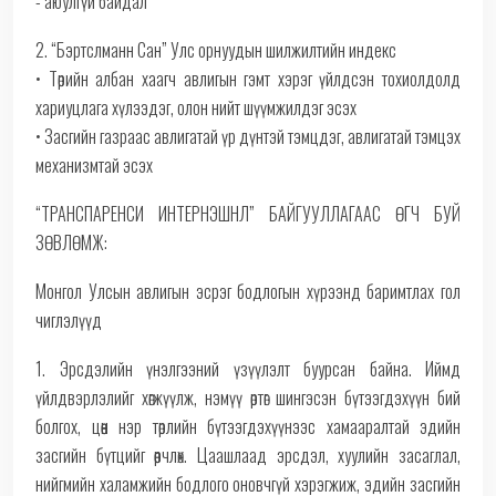
- аюулгүй байдал
2. “Бэртслманн Сан” Улс орнуудын шилжилтийн индекс
• Төрийн албан хаагч авлигын гэмт хэрэг үйлдсэн тохиолдолд
хариуцлага хүлээдэг, олон нийт шүүмжилдэг эсэх
• Засгийн газраас авлигатай үр дүнтэй тэмцдэг, авлигатай тэмцэх
механизмтай эсэх
“ТРАНСПАРЕНСИ ИНТЕРНЭШНЛ” БАЙГУУЛЛАГААС ӨГЧ БУЙ
ЗӨВЛӨМЖ:
Монгол Улсын авлигын эсрэг бодлогын хүрээнд баримтлах гол
чиглэлүүд
1. Эрсдэлийн үнэлгээний үзүүлэлт буурсан байна. Иймд
үйлдвэрлэлийг хөгжүүлж, нэмүү өртөг шингэсэн бүтээгдэхүүн бий
болгох, цөөн нэр төрлийн бүтээгдэхүүнээс хамааралтай эдийн
засгийн бүтцийг өөрчлөх. Цаашлаад эрсдэл, хуулийн засаглал,
нийгмийн халамжийн бодлого оновчгүй хэрэгжиж, эдийн засгийн