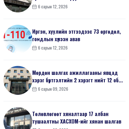
6 сарын 12, 2026
Иргэн, хуулийн этгээдээс 73 өргөдөл,
гомдлын хүлээн авав
6 сарын 12, 2026
Мөрдөн шалгах ажиллагааны явцад
хэрэг бүртгэлтийн 2 хэрэгт нийт 12 об...
6 сарын 09, 2026
Төлөвлөгөөт хяналтаар 17 албан
тушаалтны ХАСХОМ-ийг хянан шалгав