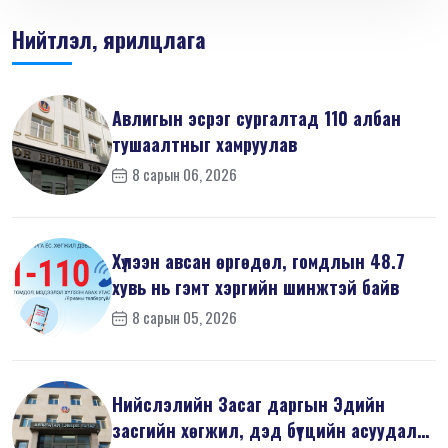
Нийтлэл, ярилцлага
Авлигын эсрэг сургалтад 110 албан
тушаалтныг хамруулав
8 сарын 06, 2026
Хүлээн авсан өргөдөл, гомдлын 48.7
хувь нь гэмт хэргийн шинжтэй байв
8 сарын 05, 2026
Нийслэлийн Засаг даргын Эдийн
засгийн хөгжил, дэд бүтцийн асуудал