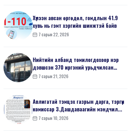
Хүлээн авсан өргөдөл, гомдлын 41.9
хувь нь гэмт хэргийн шинжтэй байв
7 сарын 22, 2026
Нийтийн албанд томилогдохоор нэр
дэвшсэн 370 иргэний урьдчилсан
мэдүүл...
7 сарын 21, 2026
Авлигатай тэмцэх газрын дарга, тэргүүн
комиссар З.Дашдаваагийн мэндчил...
7 сарын 10, 2026