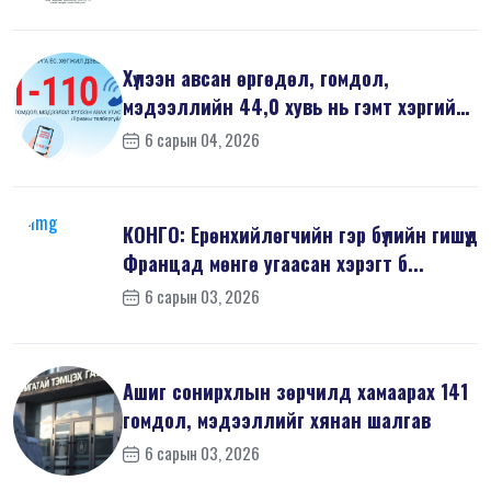
Хүлээн авсан өргөдөл, гомдол,
мэдээллийн 44,0 хувь нь гэмт хэргийн
шин...
6 сарын 04, 2026
КОНГО: Ерөнхийлөгчийн гэр бүлийн гишүүд
Францад мөнгө угаасан хэрэгт б...
6 сарын 03, 2026
Ашиг сонирхлын зөрчилд хамаарах 141
гомдол, мэдээллийг хянан шалгав
6 сарын 03, 2026