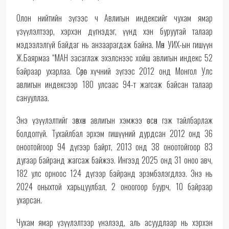
Олон нийтийн зүгээс ч Авлигын индексийг чухам ямар
үзүүлэлтээр, хэрхэн дүгнэдэг, үүнд хэн буруутай талаар
мэдээлэлгүй байдаг нь анзаарагдаж байна. Мөн УИХ-ын гишүүн
Ж.Баярмаа “МАН засаглаж эхэлснээс хойш авлигын индекс 52
байраар ухарлаа. Сөрөг хүчний зүгээс 2012 онд Монгол Улс
авлигын индексээр 180 улсаас 94-т жагсаж байсан талаар
санууллаа.
Энэ үзүүлэлтийг зөвхөн авлигын хэмжээ өссөн гэж тайлбарлаж
болдоггүй. Тухайлбал эрхэм гишүүний дурдсан 2012 онд 36
оноотойгоор 94 дүгээр байрт, 2013 онд 38 оноотойгоор 83
дугаар байранд жагсаж байжээ. Ингээд 2025 онд 31 оноо авч,
182 улс орноос 124 дүгээр байранд эрэмбэлэгдлээ. Энэ нь
2024 оныхтой харьцуулбал, 2 оноогоор буурч, 10 байраар
ухарсан.
Чухам ямар үзүүлэлтээр үнэлээд, аль асуудлаар нь хэрхэн