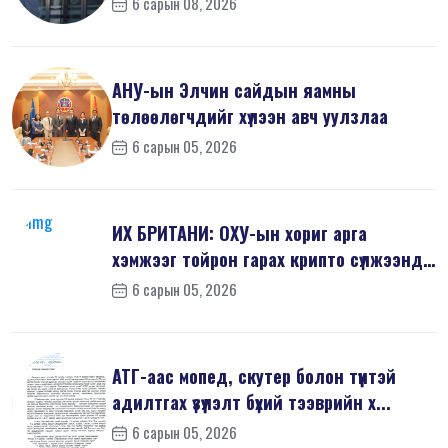
6 сарын 08, 2026
АНУ-ын Элчин сайдын яамны
төлөөлөгчдийг хүлээн авч уулзлаа
6 сарын 05, 2026
ИХ БРИТАНИ: ОХУ-ын хориг арга
хэмжээг тойрон гарах крипто сүлжээнд
хор...
6 сарын 05, 2026
АТГ-аас мопед, скутер болон түүнтэй
адилтгах үзүүлэлт бүхий тээврийн х...
6 сарын 05, 2026