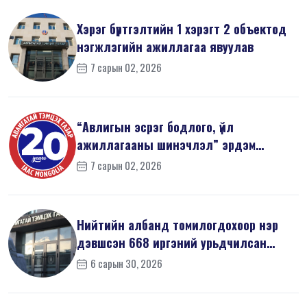
Хэрэг бүртгэлтийн 1 хэрэгт 2 объектод
нэгжлэгийн ажиллагаа явуулав
7 сарын 02, 2026
“Авлигын эсрэг бодлого, үйл
ажиллагааны шинэчлэл” эрдэм
шинжилгээний б...
7 сарын 02, 2026
Нийтийн албанд томилогдохоор нэр
дэвшсэн 668 иргэний урьдчилсан
мэдүүл...
6 сарын 30, 2026