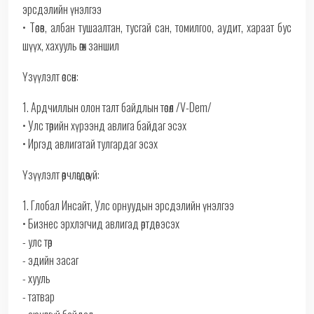
эрсдэлийн үнэлгээ
• Төсөв, албан тушаалтан, тусгай сан, томилгоо, аудит, хараат бус
шүүх, хахууль өгөх заншил
Үзүүлэлт өссөн:
1. Ардчиллын олон талт байдлын төсөл /V-Dem/
• Улс төрийн хүрээнд авлига байдаг эсэх
• Иргэд авлигатай тулгардаг эсэх
Үзүүлэлт өөрчлөгдөөгүй:
1. Глобал Инсайт, Улс орнуудын эрсдэлийн үнэлгээ
• Бизнес эрхлэгчид авлигад өртдөг эсэх
- улс төр
- эдийн засаг
- хууль
- татвар