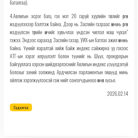
баталгаа);
4.Авлигын эсрэг багц гэх мэт 20 гаруй хуулийн төслийг өргөн
мэдүүлэхээр бэлтгэж байна. Дээр нь Засгийн газраас өмнө нь өргөн
мэдүүлсэн төрийн өмчийг хувьчлах үндсэн чиглэл маш чухал”
гэжээ. Эндээс харахад Засгийн газар, УИХ-ын батлах ажил өмнө нь
байна. Үүнийг яаралтай хийж байж индекс сайжирна уу гэхээс
АТГ-ын хэрэг илрүүлэлт болон түүнийг нь Шүүх, прокурорын
байгууллага хэрхэн шийдвэрлэснийг Авлигын индекс үзүүлдэггүй
болохыг эхний ээлжинд Ардчилсан парламентын гишүүд минь
ойлгож хэрэгжүүлээсэй гэж нийт сонгогчдынхоо өмнөөс хүсье.
2026.02.14
Судалгаа