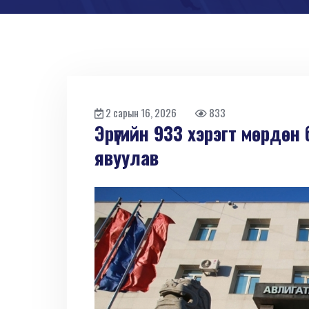
2 сарын 16, 2026
833
Эрүүгийн 933 хэрэгт мөрдө
явуулав