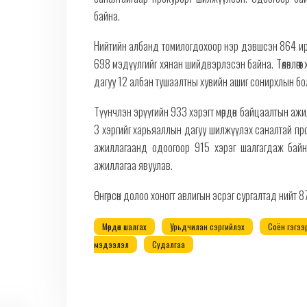
байна.
Нийтийн албанд томилогдохоор нэр дэвшсэн 864 ир
698 мэдүүлгийг хянан шийдвэрлэсэн байна. Төлөвлөгөөт
дагуу 12 албан тушаалтны хувийн ашиг сонирхлын боло
Түүнчлэн эрүүгийн 933 хэрэгт мөрдөн байцаалтын ажи
3 хэргийг харьяаллын дагуу шилжүүлэх саналтай прок
ажиллагаанд одоогоор 915 хэрэг шалгагдаж байна
ажиллагаа явуулав.
Өнгөрсөн долоо хоногт авлигын эсрэг сургалтад нийт 
Мөрдөн шалгах
Урьдчилан сэргийлэх
Соён гэгээ
мэдээлэл
Судалгаа