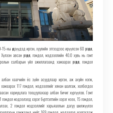
15-ны өдрүүдэд иргэн, хуулийн этгээдээс ирүүлсэн 60 өргөдөл,
Хүлээн авсан өргөдөл, гомдол, мэдээллийн 40.0 хувь нь гэмт
сролын салбарын үйл ажиллагаанд хамаарах өргөдөл, гомдол
йн албан хаагчийн ёс зүйн асуудлаар иргэн, аж ахуйн нэгж,
д хамаарах 117 гомдол, мэдээллийг хянан шалгаж, холбогдох
заасан хариуцлага тооцуулахаар албан бичиг хүргүүлэв. Гэмт
 гомдол мэдээлэлд хэрэг бүртгэлтийн хэрэг нээх, 15 гомдол,
галзах, 2 гомдол мэдээллийг харьяаллын дагуу шилжүүлэх
йгууллагын хэмжээнд нийт 169 гомдол, мэдээлэл шалгагдаж