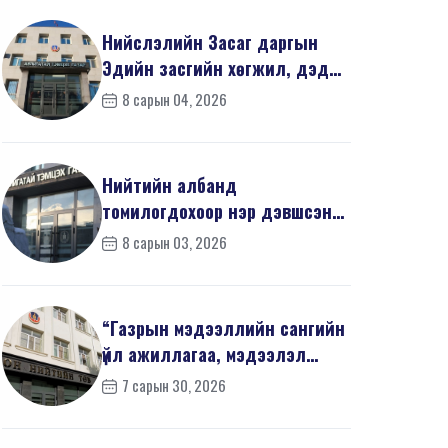
Нийслэлийн Засаг даргын
Эдийн засгийн хөгжил, дэд
бүтцийн асуудал хари...
8 сарын 04, 2026
Нийтийн албанд
томилогдохоор нэр дэвшсэн
405 иргэний урьдчилсан
8 сарын 03, 2026
мэдүүл...
“Газрын мэдээллийн сангийн
үйл ажиллагаа, мэдээлэл
солилцооны журам”-...
7 сарын 30, 2026