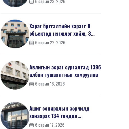
6 сарын 23, 2026
мэдүүл...
Хэрэг бүртгэлтийн хэрэгт 8
объектод нэгжлэг хийж, 3
хүнийг хойшлуулшг...
6 сарын 22, 2026
Авлигын эсрэг сургалтад 1396
албан тушаалтныг хамруулав
6 сарын 18, 2026
Ашиг сонирхлын зөрчилд
хамаарах 134 гомдол
мэдээллийг шалгав
6 сарын 17, 2026