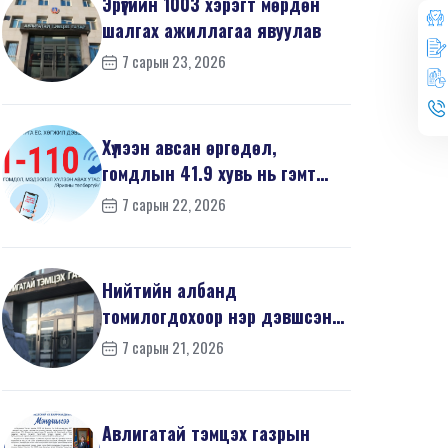
Эрүүгийн 1003 хэрэгт мөрдөн
шалгах ажиллагаа явуулав
7 сарын 23, 2026
Хүлээн авсан өргөдөл,
гомдлын 41.9 хувь нь гэмт
хэргийн шинжтэй байв
7 сарын 22, 2026
Нийтийн албанд
томилогдохоор нэр дэвшсэн
370 иргэний урьдчилсан
7 сарын 21, 2026
мэдүүл...
Авлигатай тэмцэх газрын