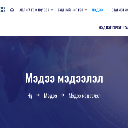
АВЛИГА ГЭЖ ЮУ ВЭ?
БИДНИЙ ЧИГ ҮҮРЭГ
МЭДЭЭ
СТАТИСТИ
МЭДҮҮЛЭГ ГАРГАГЧ Т
Мэдээ мэдээлэл
Нүүр
Мэдээ
Мэдээ мэдээлэл