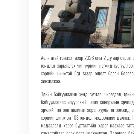
Авлигатай тэмцэх газар 2026 оны 2 дугаар сарын 9-
гомдлыг харьяалах чиг үүргийн нэгжид хүргүүллээ. 
хэргийн шинжтэй бөгөөд газар олголт болон болов
зонхилжээ.
Төрийн байгууллагын хүнд суртал, чирэгдэл, төри
байгууллагаас ирүүлсэн 8, ашиг сонирхлын зөрчил
зөрчлийг тогтоон авлигын эсрэг хууль тогтоомжид 
хэргийн шинжтэй 103 гомдол, мэдээллийг шалгаж, 11
мэдээлэлд хэрэг бүртгэлтийн хэрэг нээхээс тат
саналтайгаар прокурорт шилжүүлсэн. Одоогоор ба