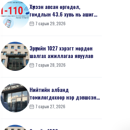
Хүлээн авсан өргөдөл,
гомдлын 43.6 хувь нь ашиг
сонирхлын зөрчилтэй х...
7 сарын 29, 2026
Эрүүгийн 1027 хэрэгт мөрдөн
шалгах ажиллагаа явуулав
7 сарын 28, 2026
Нийтийн албанд
томилогдохоор нэр дэвшсэн
405 иргэний урьдчилсан
7 сарын 27, 2026
мэдүүл...