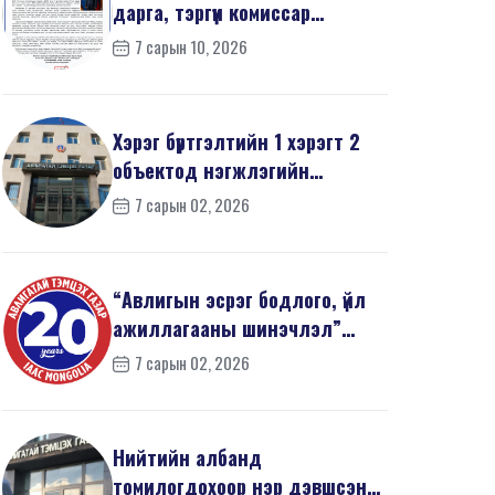
дарга, тэргүүн комиссар
З.Дашдаваагийн мэндчил...
7 сарын 10, 2026
Хэрэг бүртгэлтийн 1 хэрэгт 2
объектод нэгжлэгийн
ажиллагаа явуулав
7 сарын 02, 2026
“Авлигын эсрэг бодлого, үйл
ажиллагааны шинэчлэл”
эрдэм шинжилгээний б...
7 сарын 02, 2026
Нийтийн албанд
томилогдохоор нэр дэвшсэн