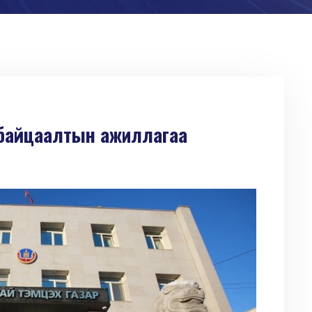
н байцаалтын ажиллагаа