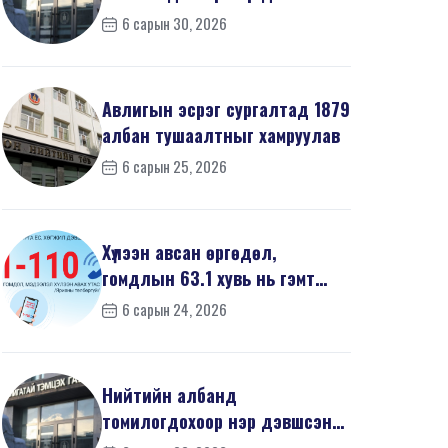
668 иргэний урьдчилсан
6 сарын 30, 2026
мэдүүл...
Авлигын эсрэг сургалтад 1879
албан тушаалтныг хамруулав
6 сарын 25, 2026
Хүлээн авсан өргөдөл,
гомдлын 63.1 хувь нь гэмт
хэргийн шинжтэй байв
6 сарын 24, 2026
Нийтийн албанд
томилогдохоор нэр дэвшсэн
468 иргэний урьдчилсан