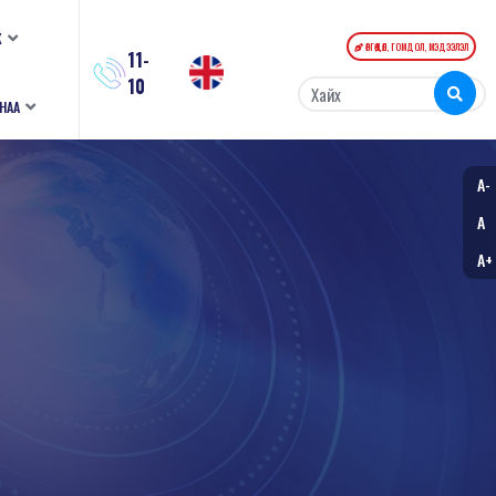
К
ӨРГӨДӨЛ, ГОМДОЛ, МЭДЭЭЛЭЛ
11-
10
АНАА
A-
A
A+