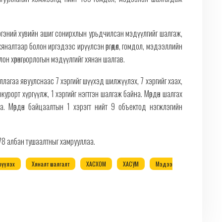
гэний хувийн ашиг сонирхлын урьдчилсан мэдүүлгийг шалгаж,
 хяналтаар болон иргэдээс ирүүлсэн өргөдөл, гомдол, мэдээллийн
н хөрөнгө, орлогын мэдүүлгийг хянан шалгав.
ллагаа явуулснаас 7 хэргийг шүүхэд шилжүүлэх, 7 хэргийг хаах,
урорт хүргүүлж, 1 хэргийг нэгтгэн шалгаж байна. Мөрдөн шалгах
. Мөрдөн байцаалтын 1 хэрэгт нийт 9 объектод нэгжлэгийн
878 албан тушаалтныг хамрууллаа.
рүүлэх
Хяналт шалгалт
ХАСХОМ
ХАСУМ
Мэдээ