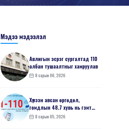
Мэдээ мэдээлэл
Авлигын эсрэг сургалтад 110
албан тушаалтныг хамруулав
8 сарын 06, 2026
Хүлээн авсан өргөдөл,
гомдлын 48.7 хувь нь гэмт
хэргийн шинжтэй байв
8 сарын 05, 2026