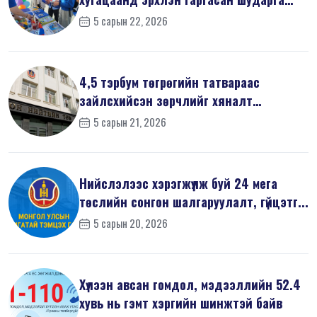
ёсн...
5 сарын 22, 2026
4,5 тэрбум төгрөгийн татвараас
зайлсхийсэн зөрчлийг хяналт
шалгалтаар ...
5 сарын 21, 2026
Нийслэлээс хэрэгжүүлж буй 24 мега
төслийн сонгон шалгаруулалт, гүйцэтг...
5 сарын 20, 2026
Хүлээн авсан гомдол, мэдээллийн 52.4
хувь нь гэмт хэргийн шинжтэй байв