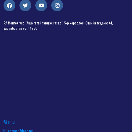
Монгол улс "Авлигатай тэмцэх газар", 5-р хороолол, Сөүлийн гудамж 41,
Улаанбаатар хот 14250
11-10
contact@iaac.mn