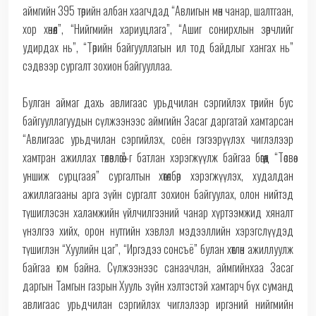
аймгийн 395 төрийн албан хаагчдад “Авлигын мөн чанар, шалтгаан,
хор хөнөөл”, “Нийгмийн хариуцлага”, “Ашиг сонирхлын зөрчлийг
удирдах нь”, “Төрийн байгууллагын ил тод байдлыг хангах нь”
сэдвээр сургалт зохион байгууллаа.
Булган аймаг дахь авлигаас урьдчилан сэргийлэх төрийн бус
байгууллагуудын сүлжээнээс аймгийн Засаг даргатай хамтарсан
“Авлигаас урьдчилан сэргийлэх, соён гэгээрүүлэх чиглэлээр
хамтран ажиллах төлөвлөгөө”-г батлан хэрэгжүүлж байгаа бөгөөд “Төсвөө
уншиж сурцгаая” сургалтын хөтөлбөр хэрэгжүүлэх, худалдан
ажиллагааны арга зүйн сургалт зохион байгуулах, олон нийтэд
түшиглэсэн халамжийн үйлчилгээний чанар хүртээмжид хяналт
үнэлгээ хийх, орон нутгийн хэвлэл мэдээллийн хэрэгслүүдэд
түшиглэн “Хуулийн цаг”, “Иргэдээ сонсъё” булан хөтлөн ажиллуулж
байгаа юм байна. Сүлжээнээс санаачлан, аймгийнхаа Засаг
даргын Тамгын газрын Хууль зүйн хэлтэстэй хамтарч бүх суманд
авлигаас урьдчилан сэргийлэх чиглэлээр иргэний нийгмийн