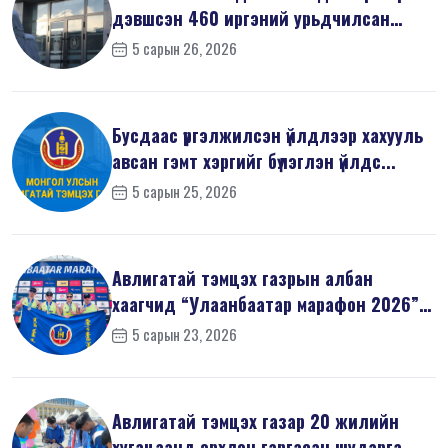
дэвшсэн 460 иргэний урьдчилсан
мэдүүл...
5 сарын 26, 2026
Бусдаас үргэлжилсэн үйлдлээр хахууль
авсан гэмт хэргийг бүлэглэн үйлдс...
5 сарын 25, 2026
Авлигатай тэмцэх газрын албан
хаагчид “Улаанбаатар марафон 2026”-
д оро...
5 сарын 23, 2026
Авлигатай тэмцэх газар 20 жилийн
хугацаанд эрхлэн гаргасан шударга