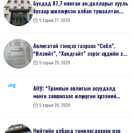
Бусдад 87,7 мянган ам.долларыг хууль
бусаар шилжүүлсэн албан тушаалтан...
5 сарын 27, 2026
Авлигатай тэмцэх газраас “Соёл”,
“Өлзийт”, “Хандгайт” зэрэг хүүхдийн з...
5 сарын 26, 2026
АНУ: “Трампын авлигын асуудалд
мөнгө завшихаас илүү өргөн хүрээний
шин...
5 сарын 26, 2026
Нийтийн албанд томилогдохоор нэр