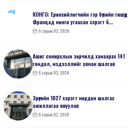
КОНГО: Ерөнхийлөгчийн гэр бүлийн гишүүд
Францад мөнгө угаасан хэрэгт б...
6 сарын 03, 2026
Ашиг сонирхлын зөрчилд хамаарах 141
гомдол, мэдээллийг хянан шалгав
6 сарын 03, 2026
Эрүүгийн 1027 хэрэгт мөрдөн шалгах
ажиллагаа явуулав
6 сарын 02, 2026