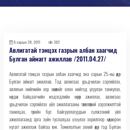
6 сарын 28, 2011
382
Авлигатай тэмцэх газрын албан хаагчид
Булган аймагт ажиллав /2011.04.27/
Авлигатай тэмцэх газрын албан хаагчид энэ сарын 25-ны өдөр
Булган аймагт ажиллав. Тэд авлигаас урьдчилан сэргийлэх,
авлигын нийгмийн хор хөнөөлийг олон нийтэд ухуулан таниулах,
мөрдөн байцаагчийн мэдэгдлийн мөрөөр ажиллах, авлигаас
урьдчилан сэргийлэх үйл ажиллагааны төлөвлөгөөний хэрэгжилттэй
танилцах, төрийн бус байгууллагуудын сүлжээний үйл
ажиллагаанд арга зүйн туслалцаа үзүүлэх зорилгоор хөдөө орон
нутагт ажиллаж байгаа юм. Томилолтын эхний өдөр тэд Булган