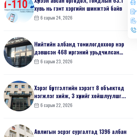
Хүлээн авсан өргөдөл, гомдлын 63.1
хувь нь гэмт хэргийн шинжтэй байв
6 сарын 24, 2026
Нийтийн албанд томилогдохоор нэр
дэвшсэн 468 иргэний урьдчилсан
мэдүүл...
6 сарын 23, 2026
Хэрэг бүртгэлтийн хэрэгт 8 объектод
нэгжлэг хийж, 3 хүнийг хойшлуулшг...
6 сарын 22, 2026
Авлигын эсрэг сургалтад 1396 албан