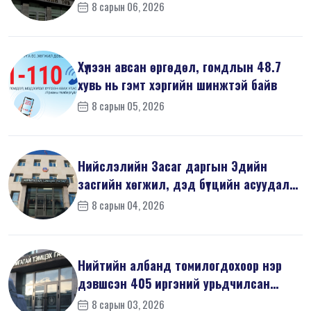
8 сарын 06, 2026
Хүлээн авсан өргөдөл, гомдлын 48.7
хувь нь гэмт хэргийн шинжтэй байв
8 сарын 05, 2026
Нийслэлийн Засаг даргын Эдийн
засгийн хөгжил, дэд бүтцийн асуудал
хари...
8 сарын 04, 2026
Нийтийн албанд томилогдохоор нэр
дэвшсэн 405 иргэний урьдчилсан
мэдүүл...
8 сарын 03, 2026