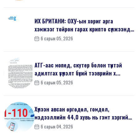
ИХ БРИТАНИ: ОХУ-ын хориг арга
хэмжээг тойрон гарах крипто сүлжээнд
хор...
6 сарын 05, 2026
АТГ-аас мопед, скутер болон түүнтэй
адилтгах үзүүлэлт бүхий тээврийн х...
6 сарын 05, 2026
Хүлээн авсан өргөдөл, гомдол,
мэдээллийн 44,0 хувь нь гэмт хэргийн
шин...
6 сарын 04, 2026