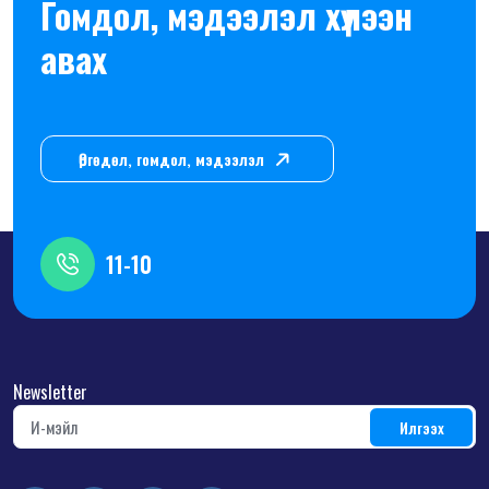
Гомдол, мэдээлэл хүлээн
авах
Өргөдөл, гомдол, мэдээлэл
11-10
Newsletter