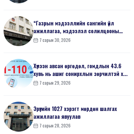
“Газрын мэдээллийн сангийн үйл
ажиллагаа, мэдээлэл солилцооны
журам”-...
7 сарын 30, 2026
Хүлээн авсан өргөдөл, гомдлын 43.6
хувь нь ашиг сонирхлын зөрчилтэй х...
7 сарын 29, 2026
Эрүүгийн 1027 хэрэгт мөрдөн шалгах
ажиллагаа явуулав
7 сарын 28, 2026