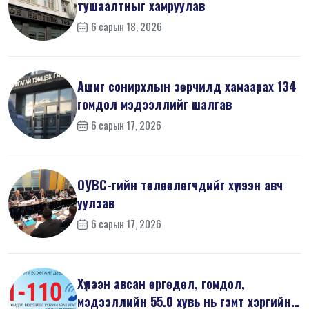
тушаалтныг хамруулав
6 сарын 18, 2026
Ашиг сонирхлын зөрчилд хамаарах 134
гомдол мэдээллийг шалгав
6 сарын 17, 2026
ОУВС-гийн төлөөлөгчдийг хүлээн авч
уулзав
6 сарын 17, 2026
Хүлээн авсан өргөдөл, гомдол,
мэдээллийн 55.0 хувь нь гэмт хэргийн