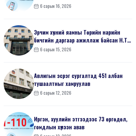
шин...
6 сарын 16, 2026
Эрчим хүчний яамны Төрийн нарийн
бичгийн даргаар ажиллаж байсан Н.Т
на...
6 сарын 15, 2026
Авлигын эсрэг сургалтад 451 албан
тушаалтныг хамруулав
6 сарын 12, 2026
Иргэн, хуулийн этгээдээс 73 өргөдөл,
гомдлын хүлээн авав
6 сарын 12, 2026