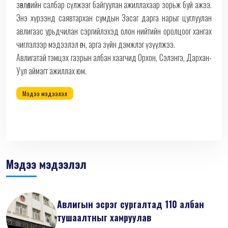
зөвлөлийн салбар сүлжээг байгуулан ажиллахаар зорьж буй ажээ.
Энэ хүрээнд саявтархан сумдын Засаг дарга нарыг цуглуулан
авлигаас урьдчилан сэргийлэхэд олон нийтийн оролцоог хангах
чиглэлээр мэдээлэл өгч, арга зүйн дэмжлэг үзүүлжээ.
Авлигатай тэмцэх газрын албан хаагчид Орхон, Сэлэнгэ, Дархан-
Уул аймагт ажиллах юм.
Мэдээ мэдээлэл
Мэдээ мэдээлэл
Авлигын эсрэг сургалтад 110 албан
тушаалтныг хамруулав