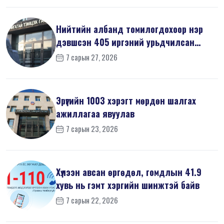
Нийтийн албанд томилогдохоор нэр
дэвшсэн 405 иргэний урьдчилсан
мэдүүл...
7 сарын 27, 2026
Эрүүгийн 1003 хэрэгт мөрдөн шалгах
ажиллагаа явуулав
7 сарын 23, 2026
Хүлээн авсан өргөдөл, гомдлын 41.9
хувь нь гэмт хэргийн шинжтэй байв
7 сарын 22, 2026