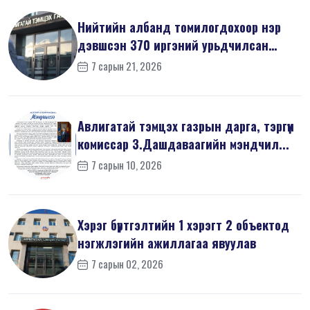
Нийтийн албанд томилогдохоор нэр
дэвшсэн 370 иргэний урьдчилсан
мэдүүл...
7 сарын 21, 2026
Авлигатай тэмцэх газрын дарга, тэргүүн
комиссар З.Дашдаваагийн мэндчил...
7 сарын 10, 2026
Хэрэг бүртгэлтийн 1 хэрэгт 2 объектод
нэгжлэгийн ажиллагаа явуулав
7 сарын 02, 2026