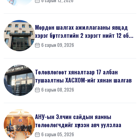
Мөрдөн шалгах ажиллагааны явцад
хэрэг бүртгэлтийн 2 хэрэгт нийт 12 об...
6 сарын 09, 2026
Төлөвлөгөөт хяналтаар 17 албан
тушаалтны ХАСХОМ-ийг хянан шалгав
6 сарын 08, 2026
АНУ-ын Элчин сайдын яамны
төлөөлөгчдийг хүлээн авч уулзлаа
6 сарын 05, 2026