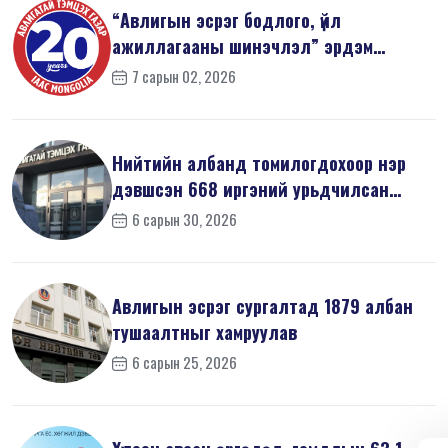
“Авлигын эсрэг бодлого, үйл
ажиллагааны шинэчлэл” эрдэм
шинжилгээний б...
7 сарын 02, 2026
Нийтийн албанд томилогдохоор нэр
дэвшсэн 668 иргэний урьдчилсан
мэдүүл...
6 сарын 30, 2026
Авлигын эсрэг сургалтад 1879 албан
тушаалтныг хамруулав
6 сарын 25, 2026