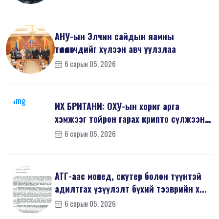
АНУ-ын Элчин сайдын яамны
төлөөлөгчдийг хүлээн авч уулзлаа
6 сарын 05, 2026
ИХ БРИТАНИ: ОХУ-ын хориг арга
хэмжээг тойрон гарах крипто сүлжээнд
хор...
6 сарын 05, 2026
АТГ-аас мопед, скутер болон түүнтэй
адилтгах үзүүлэлт бүхий тээврийн х...
6 сарын 05, 2026