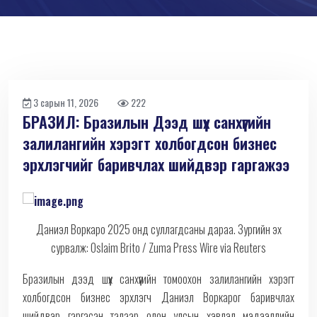
3 сарын 11, 2026
222
БРАЗИЛ: Бразилын Дээд шүүх санхүүгийн
залилангийн хэрэгт холбогдсон бизнес
эрхлэгчийг баривчлах шийдвэр гаргажээ
Даниэл Воркаро 2025 онд суллагдсаны дараа. Зургийн эх
сурвалж: Oslaim Brito / Zuma Press Wire via Reuters
Бразилын дээд шүүх санхүүгийн томоохон залилангийн хэрэгт
холбогдсон бизнес эрхлэгч Даниэл Воркарог баривчлах
шийдвэр гаргасан талаар олон улсын хэвлэл мэдээллийн