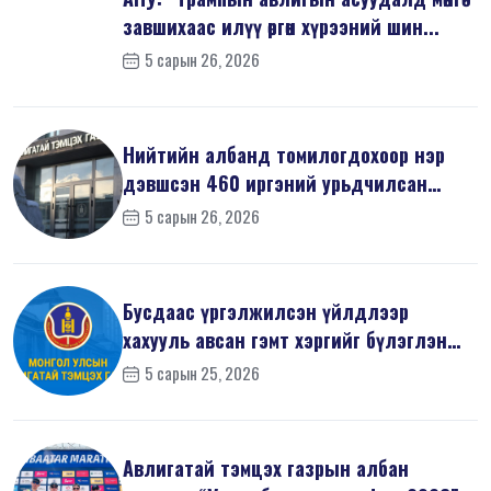
завшихаас илүү өргөн хүрээний шин...
5 сарын 26, 2026
Нийтийн албанд томилогдохоор нэр
дэвшсэн 460 иргэний урьдчилсан
мэдүүл...
5 сарын 26, 2026
Бусдаас үргэлжилсэн үйлдлээр
хахууль авсан гэмт хэргийг бүлэглэн
үйлдс...
5 сарын 25, 2026
Авлигатай тэмцэх газрын албан