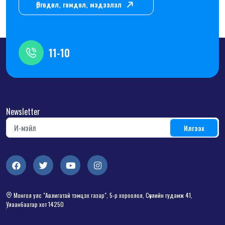
Өргөдөл, гомдол, мэдээлэл
11-10
Newsletter
Монгол улс "Авлигатай тэмцэх газар", 5-р хороолол, Сөүлийн гудамж 41,
Улаанбаатар хот 14250