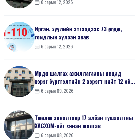
6 сарын 12, 2026
Иргэн, хуулийн этгээдээс 73 өргөдөл,
гомдлын хүлээн авав
6 сарын 12, 2026
Мөрдөн шалгах ажиллагааны явцад
хэрэг бүртгэлтийн 2 хэрэгт нийт 12 об...
6 сарын 09, 2026
Төлөвлөгөөт хяналтаар 17 албан тушаалтны
ХАСХОМ-ийг хянан шалгав
6 сарын 08, 2026