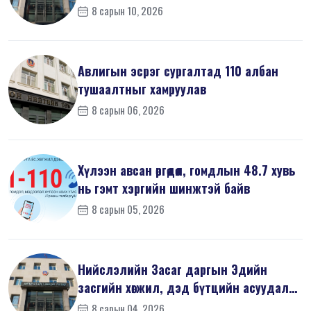
8 сарын 10, 2026
Авлигын эсрэг сургалтад 110 албан
тушаалтныг хамруулав
8 сарын 06, 2026
Хүлээн авсан өргөдөл, гомдлын 48.7 хувь
нь гэмт хэргийн шинжтэй байв
8 сарын 05, 2026
Нийслэлийн Засаг даргын Эдийн
засгийн хөгжил, дэд бүтцийн асуудал
хари...
8 сарын 04, 2026