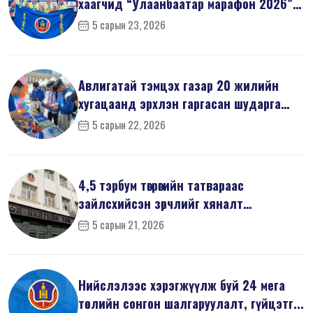
хаагчид “Улаанбаатар марафон 2026”-
д оро...
5 сарын 23, 2026
Авлигатай тэмцэх газар 20 жилийн
хугацаанд эрхлэн гаргасан шударга
ёсн...
5 сарын 22, 2026
4,5 тэрбум төгрөгийн татвараас
зайлсхийсэн зөрчлийг хяналт
шалгалтаар ...
5 сарын 21, 2026
Нийслэлээс хэрэгжүүлж буй 24 мега
төслийн сонгон шалгаруулалт, гүйцэтг...