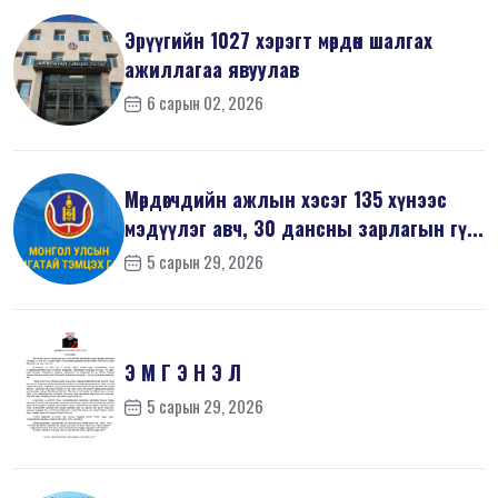
Эрүүгийн 1027 хэрэгт мөрдөн шалгах
ажиллагаа явуулав
6 сарын 02, 2026
Мөрдөгчдийн ажлын хэсэг 135 хүнээс
мэдүүлэг авч, 30 дансны зарлагын гү...
5 сарын 29, 2026
Э М Г Э Н Э Л
5 сарын 29, 2026