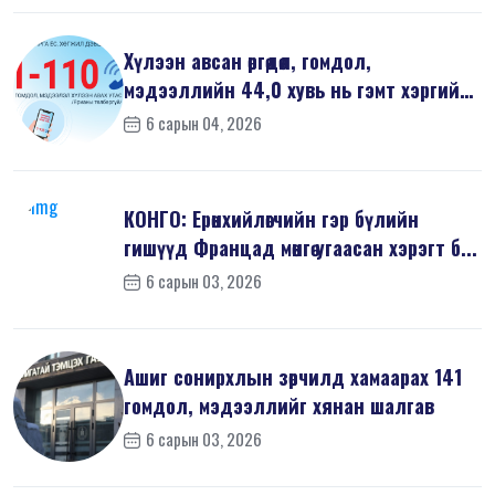
Хүлээн авсан өргөдөл, гомдол,
мэдээллийн 44,0 хувь нь гэмт хэргийн
шин...
6 сарын 04, 2026
КОНГО: Ерөнхийлөгчийн гэр бүлийн
гишүүд Францад мөнгө угаасан хэрэгт б...
6 сарын 03, 2026
Ашиг сонирхлын зөрчилд хамаарах 141
гомдол, мэдээллийг хянан шалгав
6 сарын 03, 2026