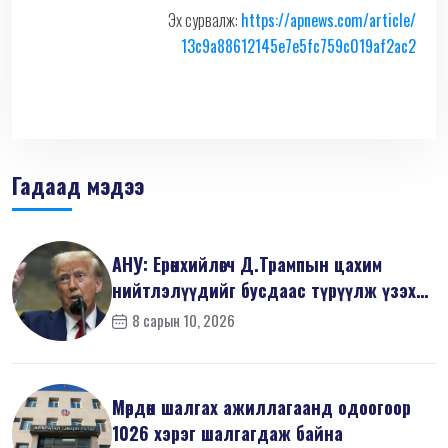
Эх сурвалж:
https://apnews.com/article/
13c9a88612145e7e5fc759c019af2a
c2
Гадаад мэдээ
АНУ: Ерөнхийлөгч Д.Трампын цахим
нийтлэлүүдийг бусдаас түрүүлж үзэх
тө...
8 сарын 10, 2026
Мөрдөн шалгах ажиллагаанд одоогоор
1026 хэрэг шалгагдаж байна