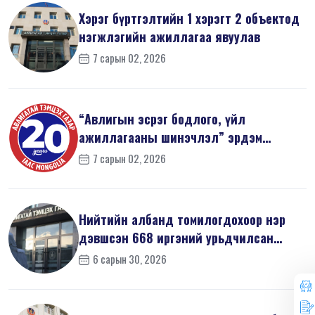
Хэрэг бүртгэлтийн 1 хэрэгт 2 объектод
нэгжлэгийн ажиллагаа явуулав
7 сарын 02, 2026
“Авлигын эсрэг бодлого, үйл
ажиллагааны шинэчлэл” эрдэм
шинжилгээний б...
7 сарын 02, 2026
Нийтийн албанд томилогдохоор нэр
дэвшсэн 668 иргэний урьдчилсан
мэдүүл...
6 сарын 30, 2026