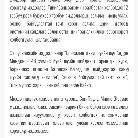
хэрэгслүүд мэдээлэв. Түүнийг банк санхүүгийн салбартай холбогдох 12
тэрбум реал буюу хоёр тэрбум ам.долларын залилан, мөнгө угаах,
зохион байгуулалттай гэмт хэрэг, авлига, шүүхийн дотоод
системийн халдлага болон сэтгүүлчдийг заналхийлсэн зэрэг хэрэгт
холбогдуулан шалгаж байна.
Эх сурвалжийн мэдээлснээр “Бразилын дээд шүүхийн шүүгч Андре
Мендонса 48 хуудас бүхий шүүхийн шийдвэрт гарын үсэг зурж,
баривчлах тогтоолыг баталсан бөгөөд шүүгч шийдвэртээ "санхүү,
шүүхийн системд халдсан", "зохион байгуулалттай гэмт хэрэг",
"мөнгө угаах" зэрэг шинжтэйг онцолсон байна.
Мөрдөн шалгах ажиллагааны хүрээнд Сан-Паулу, Минас Жерайс
мужид нэгжлэг хийж, санхүүгийн баримт бичиг болон хөрөнгө шалгах
ажиллагааг явуулснаар уг хэрэгт холбогдох их хэмжээний
хөрөнгийг царцаасан талаар олон улсын хэвлэл мэдээллийн
хэрэгслүүд мэдээлжээ.