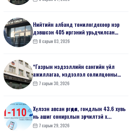
Нийтийн албанд томилогдохоор нэр
дэвшсэн 405 иргэний урьдчилсан
мэдүүл...
8 сарын 03, 2026
“Газрын мэдээллийн сангийн үйл
ажиллагаа, мэдээлэл солилцооны
журам”-...
7 сарын 30, 2026
Хүлээн авсан өргөдөл, гомдлын 43.6 хувь
нь ашиг сонирхлын зөрчилтэй х...
7 сарын 29, 2026