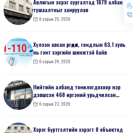
Авлигын эсрэг сургалтад 1879 албан
тушаалтныг хамруулав
6 сарын 25, 2026
Хүлээн авсан өргөдөл, гомдлын 63.1 хувь
нь гэмт хэргийн шинжтэй байв
6 сарын 24, 2026
Нийтийн албанд томилогдохоор нэр
дэвшсэн 468 иргэний урьдчилсан
мэдүүл...
6 сарын 23, 2026
Хэрэг бүртгэлтийн хэрэгт 8 объектод