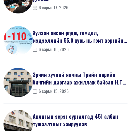
6 сарын 17, 2026
Хүлээн авсан өргөдөл, гомдол,
мэдээллийн 55.0 хувь нь гэмт хэргийн
шин...
6 сарын 16, 2026
Эрчим хүчний яамны Төрийн нарийн
бичгийн даргаар ажиллаж байсан Н.Т
на...
6 сарын 15, 2026
Авлигын эсрэг сургалтад 451 албан
тушаалтныг хамруулав