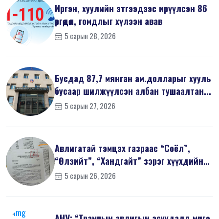
Иргэн, хуулийн этгээдээс ирүүлсэн 86
өргөдөл, гомдлыг хүлээн авав
5 сарын 28, 2026
Бусдад 87,7 мянган ам.долларыг хууль
бусаар шилжүүлсэн албан тушаалтан...
5 сарын 27, 2026
Авлигатай тэмцэх газраас “Соёл”,
“Өлзийт”, “Хандгайт” зэрэг хүүхдийн
з...
5 сарын 26, 2026
АНУ: “Трампын авлигын асуудалд мөнгө