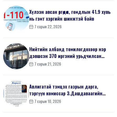
Хүлээн авсан өргөдөл, гомдлын 41.9 хувь
нь гэмт хэргийн шинжтэй байв
7 сарын 22, 2026
Нийтийн албанд томилогдохоор нэр
дэвшсэн 370 иргэний урьдчилсан
мэдүүл...
7 сарын 21, 2026
Авлигатай тэмцэх газрын дарга,
тэргүүн комиссар З.Дашдаваагийн
мэндчил...
7 сарын 10, 2026