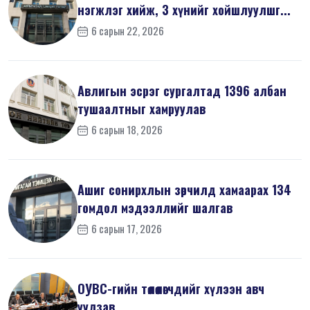
нэгжлэг хийж, 3 хүнийг хойшлуулшг...
6 сарын 22, 2026
Авлигын эсрэг сургалтад 1396 албан
тушаалтныг хамруулав
6 сарын 18, 2026
Ашиг сонирхлын зөрчилд хамаарах 134
гомдол мэдээллийг шалгав
6 сарын 17, 2026
ОУВС-гийн төлөөлөгчдийг хүлээн авч
уулзав