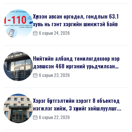
Хүлээн авсан өргөдөл, гомдлын 63.1
хувь нь гэмт хэргийн шинжтэй байв
6 сарын 24, 2026
Нийтийн албанд томилогдохоор нэр
дэвшсэн 468 иргэний урьдчилсан
мэдүүл...
6 сарын 23, 2026
Хэрэг бүртгэлтийн хэрэгт 8 объектод
нэгжлэг хийж, 3 хүнийг хойшлуулшг...
6 сарын 22, 2026