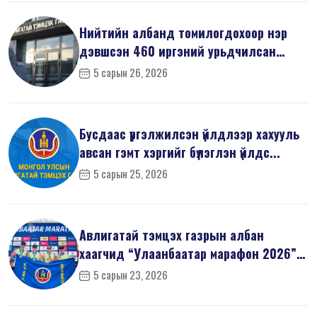
Нийтийн албанд томилогдохоор нэр
дэвшсэн 460 иргэний урьдчилсан
мэдүүл...
5 сарын 26, 2026
Бусдаас үргэлжилсэн үйлдлээр хахууль
авсан гэмт хэргийг бүлэглэн үйлдс...
5 сарын 25, 2026
Авлигатай тэмцэх газрын албан
хаагчид “Улаанбаатар марафон 2026”-
д оро...
5 сарын 23, 2026