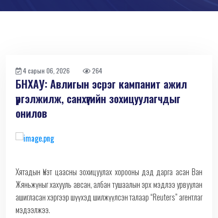
4 сарын 06, 2026
264
БНХАУ: Авлигын эсрэг кампанит ажил
үргэлжилж, санхүүгийн зохицуулагчдыг
онилов
Хятадын Үнэт цаасны зохицуулах хорооны дэд дарга асан Ван
Жяньжүныг хахууль авсан, албан тушаалын эрх мэдлээ урвуулан
ашигласан хэргээр шүүхэд шилжүүлсэн талаар “Reuters” агентлаг
мэдээлжээ.