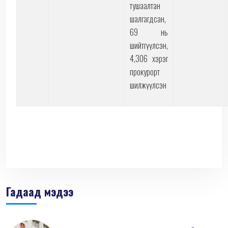
тушаалтан
шалгагдсан,
69 нь
шийтгүүлсэн,
4,306 хэрэг
прокурорт
шилжүүлсэн
Гадаад мэдээ