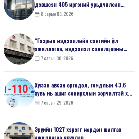
дэвшсэн 405 иргэний урьдчилсан
мэдүүл...
8 сарын 03, 2026
“Газрын мэдээллийн сангийн үйл
ажиллагаа, мэдээлэл солилцооны
журам”-...
7 сарын 30, 2026
Хүлээн авсан өргөдөл, гомдлын 43.6
хувь нь ашиг сонирхлын зөрчилтэй х...
7 сарын 29, 2026
Эрүүгийн 1027 хэрэгт мөрдөн шалгах
ажиллагаа явуулав