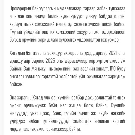
Прокурорын байгууллагын мэдээлснээр, тэрээр албан тушаалаа
ашиглан компаниуд болон хувь хүмүүст давуу байдал олгож,
хариуд нь их хэмжээний мөнгө, эд хөрөнгө хүлээн авсан байна.
Түүний үйлдлийг онц их хэмжээний хахууль гэж тодорхойлсон
бөгөөд эрүүгийн хариуцлага хүлээлгэх үндэслэлтэй гэж үзжээ.
Хятадын Үнэт цаасны зохицуулах хорооны дэд даргаар 2021 оны
аравдугаар сараас 2025 оны дөрөвдүгээр сар хүртэл ажиллаж
байсан Ван Жяньжүн нь хөрөнгийн зах зээлийн хяналт, IPO буюу
анхдагч хувьцаа гаргахтай холбоотой үйл ажиллагааг хариуцаж
байсан.
Энэ хэрэг нь Хятад улс санхүүгийн салбар дахь авлигатай тэмцэх
ажлыг эрчимжүүлж буйн нэг жишээ болж байна. Сүүлийн
жилүүдэд үнэт цаас, банк, төрийн өмчит аж ахуйн нэгжийн
удирдах албан тушаалтнуудад холбогдох авлигын хэргийг
мөрдөн шалгах ажил эрчимжсээр байна.