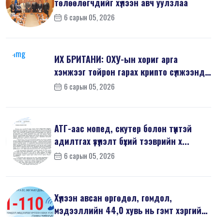
төлөөлөгчдийг хүлээн авч уулзлаа
6 сарын 05, 2026
ИХ БРИТАНИ: ОХУ-ын хориг арга
хэмжээг тойрон гарах крипто сүлжээнд
хор...
6 сарын 05, 2026
АТГ-аас мопед, скутер болон түүнтэй
адилтгах үзүүлэлт бүхий тээврийн х...
6 сарын 05, 2026
Хүлээн авсан өргөдөл, гомдол,
мэдээллийн 44,0 хувь нь гэмт хэргийн