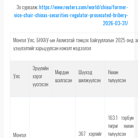
Эх сурвалж:
https://www.reuters.
com/world/china/former-
vice-
chair-chinas-securities-
regulator-prosecuted-bribery-
2026-03-31/
Монгол Улс, БНХАУ-ын Авлигатай тэмцэх байгууллагын 2025 онд а
үзүүлэлтийг харьцуулсан нэмэлт мэдээлэл
Эрүүгийн
Мөрдөн
Шүүхэд
Нөхөн
Улс
хэрэг
шалгасан
шилжүүлсэн
төлүүлсэн
үүсгэсэн
163.1 тэрбум
төгрөг нөхөн
367 хэргийг
төлүүлсэн
Монгол