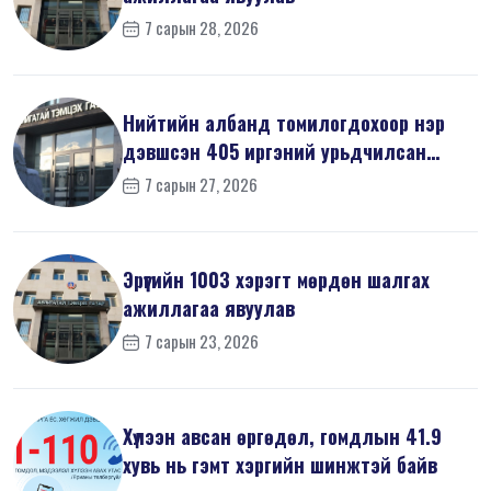
7 сарын 28, 2026
Нийтийн албанд томилогдохоор нэр
дэвшсэн 405 иргэний урьдчилсан
мэдүүл...
7 сарын 27, 2026
Эрүүгийн 1003 хэрэгт мөрдөн шалгах
ажиллагаа явуулав
7 сарын 23, 2026
Хүлээн авсан өргөдөл, гомдлын 41.9
хувь нь гэмт хэргийн шинжтэй байв