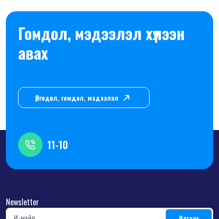
Гомдол, мэдээлэл хүлээн
авах
Өргөдөл, гомдол, мэдээлэл
11-10
Newsletter