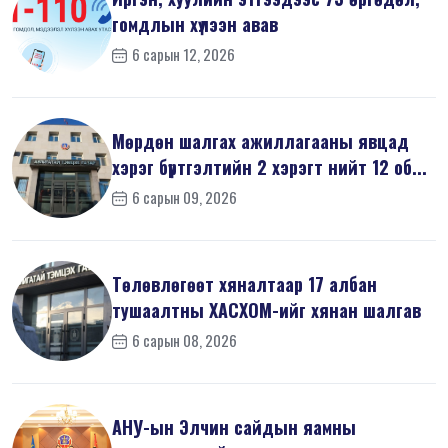
гомдлын хүлээн авав
6 сарын 12, 2026
Мөрдөн шалгах ажиллагааны явцад
хэрэг бүртгэлтийн 2 хэрэгт нийт 12 об...
6 сарын 09, 2026
Төлөвлөгөөт хяналтаар 17 албан
тушаалтны ХАСХОМ-ийг хянан шалгав
6 сарын 08, 2026
АНУ-ын Элчин сайдын яамны