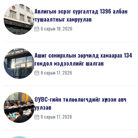
Авлигын эсрэг сургалтад 1396 албан
тушаалтныг хамруулав
6 сарын 18, 2026
Ашиг сонирхлын зөрчилд хамаарах 134
гомдол мэдээллийг шалгав
6 сарын 17, 2026
ОУВС-гийн төлөөлөгчдийг хүлээн авч
уулзав
6 сарын 17, 2026