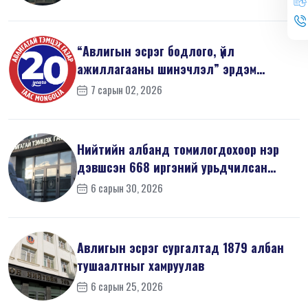
“Авлигын эсрэг бодлого, үйл
ажиллагааны шинэчлэл” эрдэм
шинжилгээний б...
7 сарын 02, 2026
Нийтийн албанд томилогдохоор нэр
дэвшсэн 668 иргэний урьдчилсан
мэдүүл...
6 сарын 30, 2026
Авлигын эсрэг сургалтад 1879 албан
тушаалтныг хамруулав
6 сарын 25, 2026