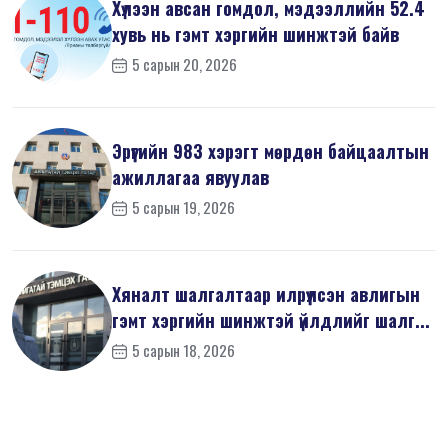
Хүлээн авсан гомдол, мэдээллийн 52.4
хувь нь гэмт хэргийн шинжтэй байв
5 сарын 20, 2026
Эрүүгийн 983 хэрэгт мөрдөн байцаалтын
ажиллагаа явуулав
5 сарын 19, 2026
Хяналт шалгалтаар илрүүлсэн авлигын
гэмт хэргийн шинжтэй үйлдлийг шалг...
5 сарын 18, 2026