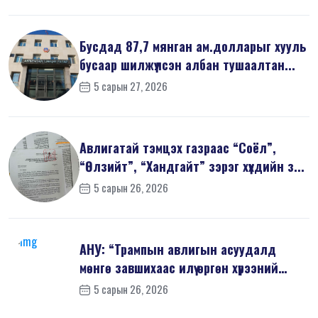
Бусдад 87,7 мянган ам.долларыг хууль
бусаар шилжүүлсэн албан тушаалтан...
5 сарын 27, 2026
Авлигатай тэмцэх газраас “Соёл”,
“Өлзийт”, “Хандгайт” зэрэг хүүхдийн з...
5 сарын 26, 2026
АНУ: “Трампын авлигын асуудалд
мөнгө завшихаас илүү өргөн хүрээний
шин...
5 сарын 26, 2026