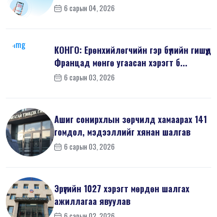
шин...
6 сарын 04, 2026
КОНГО: Ерөнхийлөгчийн гэр бүлийн гишүүд
Францад мөнгө угаасан хэрэгт б...
6 сарын 03, 2026
Ашиг сонирхлын зөрчилд хамаарах 141
гомдол, мэдээллийг хянан шалгав
6 сарын 03, 2026
Эрүүгийн 1027 хэрэгт мөрдөн шалгах
ажиллагаа явуулав
6 сарын 02, 2026