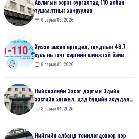
Авлигын эсрэг сургалтад 110 албан
тушаалтныг хамруулав
8 сарын 06, 2026
Хүлээн авсан өргөдөл, гомдлын 48.7
хувь нь гэмт хэргийн шинжтэй байв
8 сарын 05, 2026
Нийслэлийн Засаг даргын Эдийн
засгийн хөгжил, дэд бүтцийн асуудал
хари...
8 сарын 04, 2026
Нийтийн албанд томилогдохоор нэр