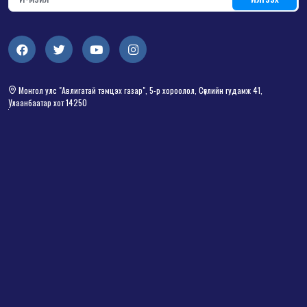
Монгол улс "Авлигатай тэмцэх газар", 5-р хороолол, Сөүлийн гудамж 41,
Улаанбаатар хот 14250