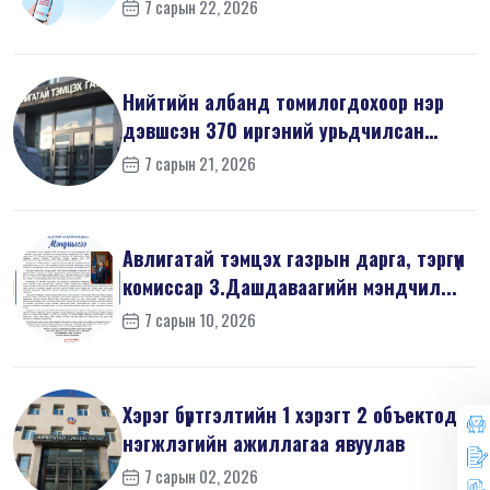
7 сарын 22, 2026
Нийтийн албанд томилогдохоор нэр
дэвшсэн 370 иргэний урьдчилсан
мэдүүл...
7 сарын 21, 2026
Авлигатай тэмцэх газрын дарга, тэргүүн
комиссар З.Дашдаваагийн мэндчил...
7 сарын 10, 2026
Хэрэг бүртгэлтийн 1 хэрэгт 2 объектод
нэгжлэгийн ажиллагаа явуулав
7 сарын 02, 2026