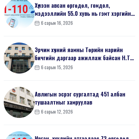
Хүлээн авсан өргөдөл, гомдол,
мэдээллийн 55.0 хувь нь гэмт хэргийн
шин...
6 сарын 16, 2026
Эрчим хүчний яамны Төрийн нарийн
бичгийн даргаар ажиллаж байсан Н.Т
на...
6 сарын 15, 2026
Авлигын эсрэг сургалтад 451 албан
тушаалтныг хамруулав
6 сарын 12, 2026
Иргэн, хуулийн этгээдээс 73 өргөдөл,