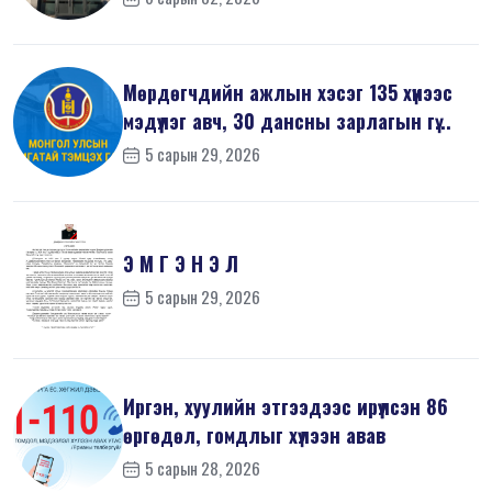
Мөрдөгчдийн ажлын хэсэг 135 хүнээс
мэдүүлэг авч, 30 дансны зарлагын гү...
5 сарын 29, 2026
Э М Г Э Н Э Л
5 сарын 29, 2026
Иргэн, хуулийн этгээдээс ирүүлсэн 86
өргөдөл, гомдлыг хүлээн авав
5 сарын 28, 2026