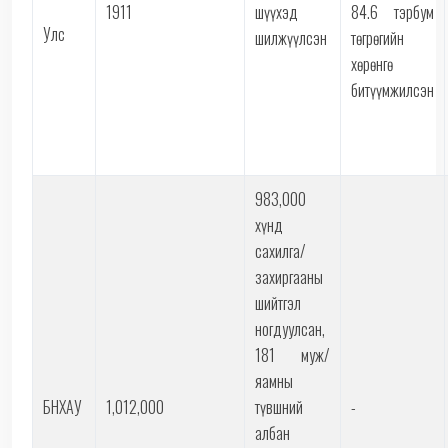
1911
шүүхэд
84.6 тэрбум
Улс
шилжүүлсэн
төгрөгийн
хөрөнгө
битүүмжилсэн
983,000
хүнд
сахилга/
захиргааны
шийтгэл
ногдуулсан,
181 муж/
яамны
БНХАУ
1,012,000
түвшний
-
албан