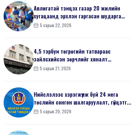
Авлигатай тэмцэх газар 20 жилийн
хугацаанд эрхлэн гаргасан шударга
ёсн...
5 сарын 22, 2026
4,5 тэрбум төгрөгийн татвараас
зайлсхийсэн зөрчлийг хяналт
шалгалтаар ...
5 сарын 21, 2026
Нийслэлээс хэрэгжүүлж буй 24 мега
төслийн сонгон шалгаруулалт, гүйцэтг...
5 сарын 20, 2026