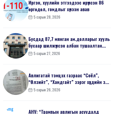
Иргэн, хуулийн этгээдээс ирүүлсэн 86
өргөдөл, гомдлыг хүлээн авав
5 сарын 28, 2026
Бусдад 87,7 мянган ам.долларыг хууль
бусаар шилжүүлсэн албан тушаалтан...
5 сарын 27, 2026
Авлигатай тэмцэх газраас “Соёл”,
“Өлзийт”, “Хандгайт” зэрэг хүүхдийн з...
5 сарын 26, 2026
АНУ: “Трампын авлигын асуудалд