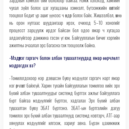
зардлын хэмнэлт бий болохоор байгаа. Нэмж хэлэхэд, хамгийн
чухал зүйл болох цаг хугацааны хэмнэлт, бүтээмжийн өсөлтийг
тооцвол бодит үр ашиг үүнээс ч өндөр болох байх. Жишээлбэл, өмнө
нь орон нутгаас шуудангаар ирэх, очиход 5–10 хоногийг
процесст зарцуулж ирдэг байсан бол одоо ямар ч хугацаа
алдахгүйгээр дамжина гэсэн үг юм. Байгууллагын бичиг хэргийн
ажилтны ачаалал эрс багасна гэж тооцоолж байна.
-Мэдүүлэг гаргагч болон албан тушаалтнуудад ямар өөрчлөлт
мэдрэгдэх вэ?
-Томилогдохоор нэр дэвшсэн буюу мэдүүлэг гаргагч нарт ямар
нэг өөрчлөлт байхгүй. Харин тухайн байгууллагын томилгоо хийх эрх
бүхий албан тушаалтнуудыг системд бүртгэх ажлыг байгууллага
бүрт байгаа мэдүүлгийг бүртгэх, хадгалах Эрх бүхий албан
тушаалтан буюу ЭБАТ бүртгэнэ. ЭБАТ-ын бүртгэлийн дагуу
томилох эрх бүхий албан тушаалтнууд системд нэвтэрч, АТГ-аар
хянуулах мэдүүлгийг илгээж, хариуг авна. Бүрэн цахимжиж