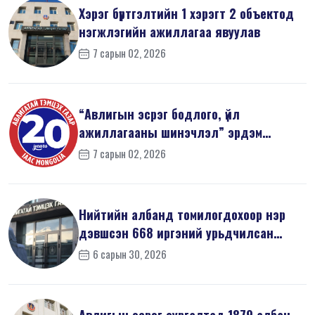
Хэрэг бүртгэлтийн 1 хэрэгт 2 объектод
нэгжлэгийн ажиллагаа явуулав
7 сарын 02, 2026
“Авлигын эсрэг бодлого, үйл
ажиллагааны шинэчлэл” эрдэм
шинжилгээний б...
7 сарын 02, 2026
Нийтийн албанд томилогдохоор нэр
дэвшсэн 668 иргэний урьдчилсан
мэдүүл...
6 сарын 30, 2026
Авлигын эсрэг сургалтад 1879 албан