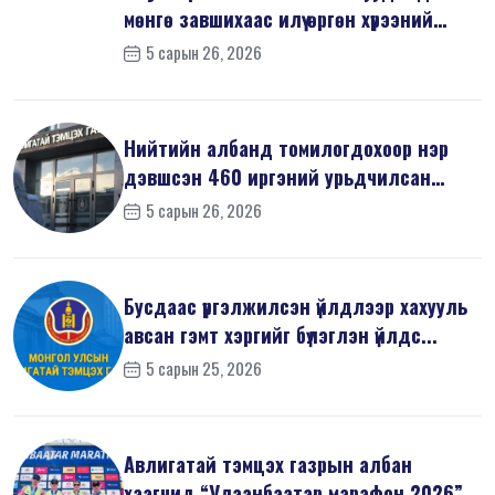
мөнгө завшихаас илүү өргөн хүрээний
шин...
5 сарын 26, 2026
Нийтийн албанд томилогдохоор нэр
дэвшсэн 460 иргэний урьдчилсан
мэдүүл...
5 сарын 26, 2026
Бусдаас үргэлжилсэн үйлдлээр хахууль
авсан гэмт хэргийг бүлэглэн үйлдс...
5 сарын 25, 2026
Авлигатай тэмцэх газрын албан
хаагчид “Улаанбаатар марафон 2026”-