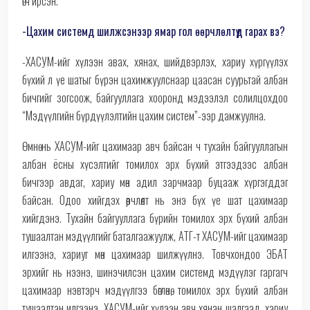
өгч ирсэн.
-Цахим системд шилжсэнээр ямар гол өөрчлөлтүүд гарах вэ?
-ХАСУМ-ийг хүлээн авах, хянах, шийдвэрлэх, хариу хүргүүлэх
бүхий л үе шатыг бүрэн цахимжуулснаар цаасан суурьтай албан
бичгийг зогсоож, байгууллага хооронд мэдээлэл солилцохдоо
“Мэдүүлгийн бүрдүүлэлтийн цахим систем”-ээр дамжуулна.
Өмнө нь ХАСУМ-ийг цахимаар авч байсан ч тухайн байгууллагын
албан ёсны хүсэлтийг томилох эрх бүхий этгээдээс албан
бичгээр авдаг, хариу мөн адил зарчмаар буцааж хүргэгддэг
байсан. Одоо хийгдэх өөрчлөлт нь энэ бүх үе шат цахимаар
хийгдэнэ. Тухайн байгууллага бүрийн томилох эрх бүхий албан
тушаалтан мэдүүлгийг баталгаажуулж, АТГ-т ХАСУМ-ийг цахимаар
илгээнэ, хариуг мөн цахимаар шилжүүлнэ. Товчхондоо ЭБАТ
эрхийг нь нээнэ, шинэчилсэн цахим системд мэдүүлэг гаргагч
цахимаар нэвтэрч мэдүүлгээ бөглөнө, томилох эрх бүхий албан
тушаалтан илгээнэ, ХАСУМ-ийг хүлээн авч хянан шалгаад, хариу