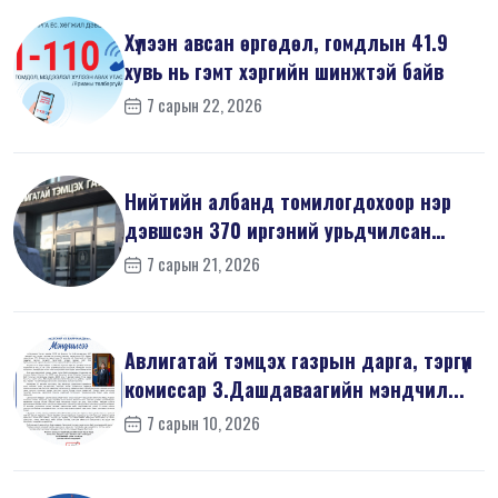
Хүлээн авсан өргөдөл, гомдлын 41.9
хувь нь гэмт хэргийн шинжтэй байв
7 сарын 22, 2026
Нийтийн албанд томилогдохоор нэр
дэвшсэн 370 иргэний урьдчилсан
мэдүүл...
7 сарын 21, 2026
Авлигатай тэмцэх газрын дарга, тэргүүн
комиссар З.Дашдаваагийн мэндчил...
7 сарын 10, 2026