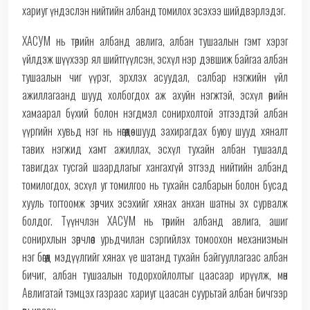
хариуг үндэслэн нийтийн албанд томилох эсэхээ шийдвэрлэдэг.
ХАСУМ нь төрийн албанд авлига, албан тушаалын гэмт хэрэг
үйлдэж шүүхээр ял шийтгүүлсэн, эсхүл нэр дэвшиж байгаа албан
тушаалын чиг үүрэг, эрхлэх асуудал, салбар нэгжийн үйл
ажиллагаанд шууд холбогдох аж ахуйн нэгжтэй, эсхүл өөрийн
хамаарал бүхий болон нэгдмэл сонирхолтой этгээдтэй албан
үүргийн хувьд нэг нь нөгөөдөө шууд захирагдах буюу шууд хяналт
тавих нэгжид хамт ажиллах, эсхүл тухайн албан тушаалд
тавигдах тусгай шаардлагыг хангахгүй этгээд нийтийн албанд
томилогдох, эсхүл уг томилгоо нь тухайн салбарын болон бусад
хууль тогтоомж зөрчих эсэхийг хянах анхан шатны эх сурвалж
болдог. Түүнчлэн ХАСУМ нь төрийн албанд авлига, ашиг
сонирхлын зөрчлөөс урьдчилан сэргийлэх томоохон механизмын
нэг бөгөөд мэдүүлгийг хянах үе шатанд тухайн байгууллагаас албан
бичиг, албан тушаалын тодорхойлолтыг цаасаар ирүүлж, мөн
Авлигатай тэмцэх газраас хариуг цаасан суурьтай албан бичгээр