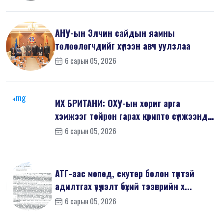
АНУ-ын Элчин сайдын яамны
төлөөлөгчдийг хүлээн авч уулзлаа
6 сарын 05, 2026
ИХ БРИТАНИ: ОХУ-ын хориг арга
хэмжээг тойрон гарах крипто сүлжээнд
хор...
6 сарын 05, 2026
АТГ-аас мопед, скутер болон түүнтэй
адилтгах үзүүлэлт бүхий тээврийн х...
6 сарын 05, 2026