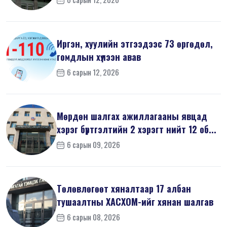
Иргэн, хуулийн этгээдээс 73 өргөдөл,
гомдлын хүлээн авав
6 сарын 12, 2026
Мөрдөн шалгах ажиллагааны явцад
хэрэг бүртгэлтийн 2 хэрэгт нийт 12 об...
6 сарын 09, 2026
Төлөвлөгөөт хяналтаар 17 албан
тушаалтны ХАСХОМ-ийг хянан шалгав
6 сарын 08, 2026