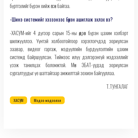
бүртгэлийг бүрэн хийж өгсөн байгаа.
-Шинэ системийг хэзээнээс бүрэн ашиглаж эхлэх вэ?
-ХАСУМ-ийг 4 дүгээр сарын 15-ны өдрөөс бүрэн цахим хэлбэрт
шилжүүллээ. Үүнтэй холбоотойгоор хэрэглэгчдэд зориулсан
заавар, видеог гаргаж, мэдүүлгийн бүрдүүлэлтийн цахим
системд байршуулсан. Тиймээс илүү дэлгэрэнгүй мэдээллийг
үзэж танилцах боломжтой. Мөн ЭБАТ-уудад зориулсан
сургалтуудыг үе шаттайгаар амжилттай зохион байгууллаа.
Т.ТУНГАЛАГ
ХАСУМ
Мэдээ мэдээлэл