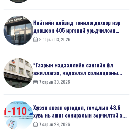
Нийтийн албанд томилогдохоор нэр
дэвшсэн 405 иргэний урьдчилсан
мэдүүл...
8 сарын 03, 2026
“Газрын мэдээллийн сангийн үйл
ажиллагаа, мэдээлэл солилцооны
журам”-...
7 сарын 30, 2026
Хүлээн авсан өргөдөл, гомдлын 43.6
хувь нь ашиг сонирхлын зөрчилтэй х...
7 сарын 29, 2026