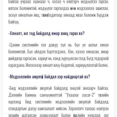
байгаа учраас хаанаас ч, хэзээ ч нэвтэрч мэдүүлгээ гаргах,
илгээх боломжтой, мэдүүлэг гаргахдаа өмнөх мэдээллээ ашиглах,
эсхүл хяналтын явц, төлөвөө бодитоор хянаад явах боломж бүрдэж
байгаа.
-Хяналт, ил тод байдалд ямар ахиц гарах вэ?
-Цахим системийн гол давуу тал нь бүх үе шатыг хянах
боломжтой. Бүх үйлдэл бүртгэгдэнэ. Хэн, хэзээ хянасан, ямар
шийдвэр гаргасан, хариуг нь хэнд хүргүүлсэн гээд бүгд тодорхой
харагдана. Ингэснээр хяналт илүү бодитой, хариуцлагатай болно.
-Мэдээллийн аюулгүй байдал хэр найдвартай вэ?
-Бид мэдээллийн аюулгүй байдалд онцгой анхаарч байгаа.
Дэлхийн банкны санхүүжилттэй “Ухаалаг засаг-2” төслийн
хүрээнд бид системийн мэдээллийн аюулгүй байдалд
стандартын дагуу хамгаалалт хийсэн. Хэрэглэгч талаас нэвтрэх
эрхийн шаталсан зохицуулалт болон өгөгдлийн нууцлал, лог