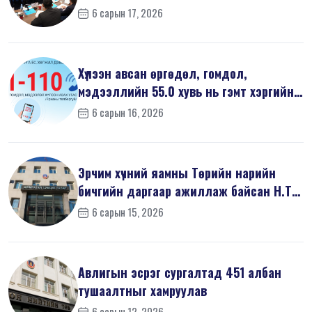
6 сарын 17, 2026
Хүлээн авсан өргөдөл, гомдол,
мэдээллийн 55.0 хувь нь гэмт хэргийн
шин...
6 сарын 16, 2026
Эрчим хүчний яамны Төрийн нарийн
бичгийн даргаар ажиллаж байсан Н.Т
на...
6 сарын 15, 2026
Авлигын эсрэг сургалтад 451 албан
тушаалтныг хамруулав
6 сарын 12, 2026