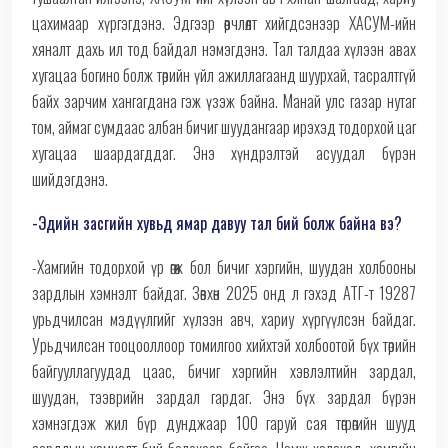
цахимаар хүргэгдэнэ. Эдгээр өөрчлөлт хийгдсэнээр ХАСУМ-ийн
хяналт дахь ил тод байдал нэмэгдэнэ. Тал талдаа хүлээн авах
хугацаа богино болж төрийн үйл ажиллагаанд шуурхай, тасралтгүй
байх зарчим хангагдана гэж үзэж байна. Манай улс газар нутаг
том, аймаг сумдаас албан бичиг шуудангаар ирэхэд тодорхой цаг
хугацаа шаардагддаг. Энэ хүндрэлтэй асуудал бүрэн
шийдэгдэнэ.
-Эдийн засгийн хувьд ямар давуу тал бий болж байна вэ?
-Хамгийн тодорхой үр өгөөж бол бичиг хэргийн, шуудан холбооны
зардлын хэмнэлт байдаг. Зөвхөн 2025 онд л гэхэд АТГ-т 19287
урьдчилсан мэдүүлгийг хүлээн авч, хариу хүргүүлсэн байдаг.
Урьдчилсан тооцооллоор томилгоо хийхтэй холбоотой бүх төрийн
байгууллагуудад цаас, бичиг хэргийн хэвлэлтийн зардал,
шуудан, тээврийн зардал гардаг. Энэ бүх зардал бүрэн
хэмнэгдэж жил бүр дунджаар 100 гаруй сая төгрөгийн шууд