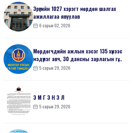
Эрүүгийн 1027 хэрэгт мөрдөн шалгах
ажиллагаа явуулав
6 сарын 02, 2026
Мөрдөгчдийн ажлын хэсэг 135 хүнээс
мэдүүлэг авч, 30 дансны зарлагын гү...
5 сарын 29, 2026
Э М Г Э Н Э Л
5 сарын 29, 2026