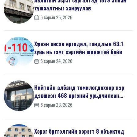
тушаалтныг хамруулав
6 сарын 25, 2026
Хүлээн авсан өргөдөл, гомдлын 63.1
хувь нь гэмт хэргийн шинжтэй байв
6 сарын 24, 2026
Нийтийн албанд томилогдохоор нэр
дэвшсэн 468 иргэний урьдчилсан
мэдүүл...
6 сарын 23, 2026
Хэрэг бүртгэлтийн хэрэгт 8 объектод