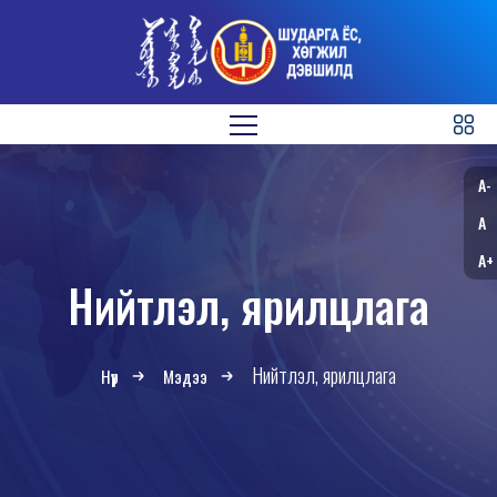
A-
A
A+
Нийтлэл, ярилцлага
Нийтлэл, ярилцлага
Нүүр
Мэдээ