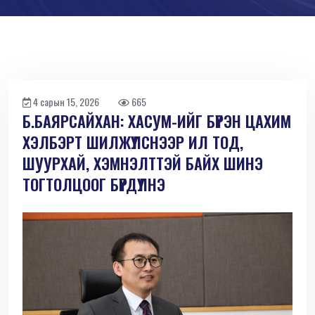
4 сарын 15, 2026
665
Б.БАЯРСАЙХАН: ХАСУМ-ИЙГ БҮРЭН ЦАХИМ
ХЭЛБЭРТ ШИЛЖҮҮЛСНЭЭР ИЛ ТОД,
ШУУРХАЙ, ХЭМНЭЛТТЭЙ БАЙХ ШИНЭ
ТОГТОЛЦООГ БҮРДҮҮЛНЭ