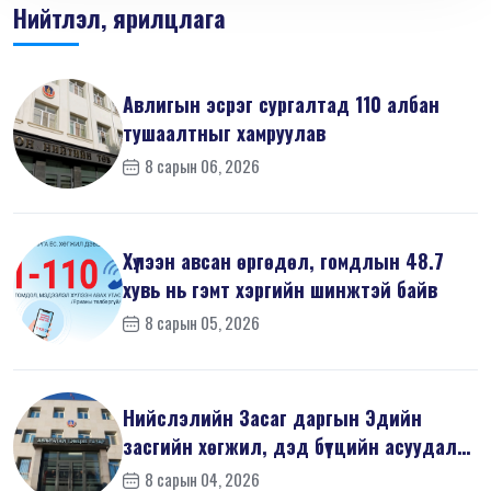
Нийтлэл, ярилцлага
Авлигын эсрэг сургалтад 110 албан
тушаалтныг хамруулав
8 сарын 06, 2026
Хүлээн авсан өргөдөл, гомдлын 48.7
хувь нь гэмт хэргийн шинжтэй байв
8 сарын 05, 2026
Нийслэлийн Засаг даргын Эдийн
засгийн хөгжил, дэд бүтцийн асуудал
хари...
8 сарын 04, 2026