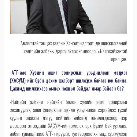
Авлигатай тэмцэх газрын Хяналт шалгалт, дүн шинжилгээний
хэлтсийн албаны дарга, ахлах комиссар Б.Баярсайхантай
ярилцав.
-АТГ-аас Хувийн ашиг сонирхлын урьдчилсан мэдүүлэг
(ХАСУМ)-ийг бүрэн цахим хэлбэрт шилжүүлж байгаа юм байна.
Цахимд шилжихээс өмнөх нөхцөл байдал ямар байсан бэ?
-Нийтийн албанд нийтийн болон хувийн ашиг сонирхлыг
зохицуулах, ашиг сонирхлын зөрчлөөс урьдчилан сэргийлэх тухай
хуульд заасны дагуу нийтийн албанд томилогдохоор нэр
дэвшсэн этгээдийн ХАСУМ-ийг томилох эрх бүхий байгууллага,
албан тушаалтнаас АТГ-т ирүүлж, тус газраас хянаад хүргүүлсэн