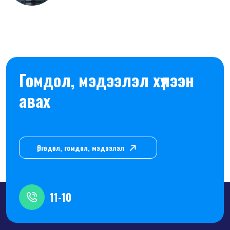
Гомдол, мэдээлэл хүлээн
авах
Өргөдөл, гомдол, мэдээлэл
11-10