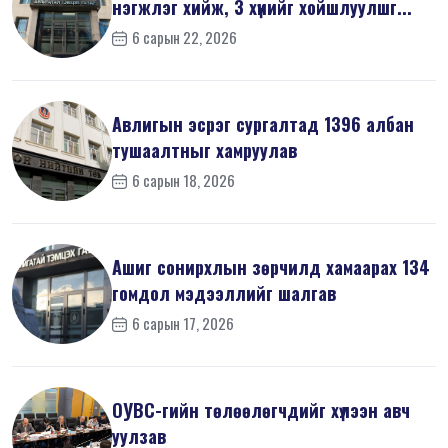
нэгжлэг хийж, 3 хүнийг хойшлуулшг...
6 сарын 22, 2026
Авлигын эсрэг сургалтад 1396 албан
тушаалтныг хамруулав
6 сарын 18, 2026
Ашиг сонирхлын зөрчилд хамаарах 134
гомдол мэдээллийг шалгав
6 сарын 17, 2026
ОУВС-гийн төлөөлөгчдийг хүлээн авч
уулзав