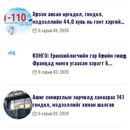
Хүлээн авсан өргөдөл, гомдол,
мэдээллийн 44,0 хувь нь гэмт хэргийн
шин...
6 сарын 04, 2026
КОНГО: Ерөнхийлөгчийн гэр бүлийн гишүүд
Францад мөнгө угаасан хэрэгт б...
6 сарын 03, 2026
Ашиг сонирхлын зөрчилд хамаарах 141
гомдол, мэдээллийг хянан шалгав
6 сарын 03, 2026