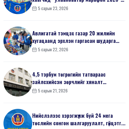
д оро...
5 сарын 23, 2026
Авлигатай тэмцэх газар 20 жилийн
хугацаанд эрхлэн гаргасан шударга
ёсн...
5 сарын 22, 2026
4,5 тэрбум төгрөгийн татвараас
зайлсхийсэн зөрчлийг хяналт
шалгалтаар ...
5 сарын 21, 2026
Нийслэлээс хэрэгжүүлж буй 24 мега
төслийн сонгон шалгаруулалт, гүйцэтг...