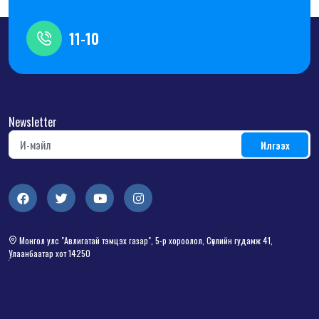
11-10
Newsletter
Монгол улс "Авлигатай тэмцэх газар", 5-р хороолол, Сөүлийн гудамж 41,
Улаанбаатар хот 14250