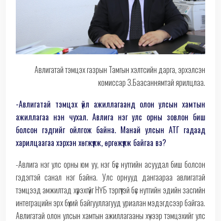
Авлигатай тэмцэх газрын Тамгын хэлтсийн дарга, эрхэлсэн
комиссар З.Баасаннямтай ярилцлаа.
-Авлигатай тэмцэх үйл ажиллагаанд олон улсын хамтын
ажиллагаа нэн чухал. Авлига нэг улс орны зовлон биш
болсон гэдгийг ойлгож байна. Манай улсын АТГ гадаад
харилцаагаа хэрхэн хөгжүүлж, өргөжүүлж байгаа вэ?
-Авлига нэг улс орны юм уу, нэг бүс нутгийн асуудал биш болсон
гэдэгтэй санал нэг байна. Улс орнууд дангаараа авлигатай
тэмцээд амжилтад хүрэхгүйг НҮБ тэргүүтэй бүс нутгийн эдийн засгийн
интеграцийн эрх бүхий байгууллагууд уриалан мэдэгдсээр байгаа.
Авлигатай олон улсын хамтын ажиллагааны хүчээр тэмцэхийг улс