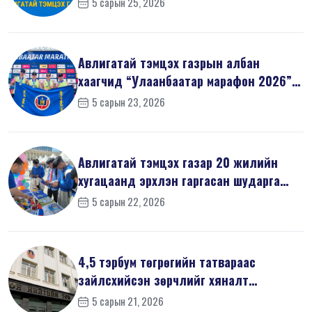
5 сарын 25, 2026
Авлигатай тэмцэх газрын албан
хаагчид “Улаанбаатар марафон 2026”-
д оро...
5 сарын 23, 2026
Авлигатай тэмцэх газар 20 жилийн
хугацаанд эрхлэн гаргасан шударга
ёсн...
5 сарын 22, 2026
4,5 тэрбум төгрөгийн татвараас
зайлсхийсэн зөрчлийг хяналт
шалгалтаар ...
5 сарын 21, 2026