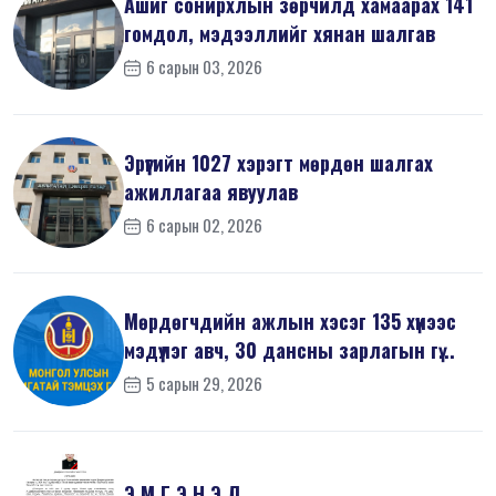
Ашиг сонирхлын зөрчилд хамаарах 141
гомдол, мэдээллийг хянан шалгав
6 сарын 03, 2026
Эрүүгийн 1027 хэрэгт мөрдөн шалгах
ажиллагаа явуулав
6 сарын 02, 2026
Мөрдөгчдийн ажлын хэсэг 135 хүнээс
мэдүүлэг авч, 30 дансны зарлагын гү...
5 сарын 29, 2026
Э М Г Э Н Э Л