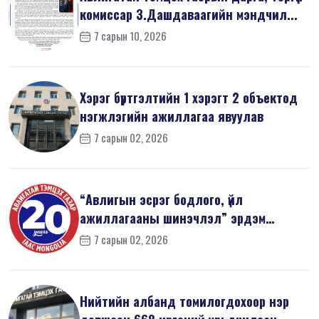
комиссар З.Дашдаваагийн мэндчил...
7 сарын 10, 2026
Хэрэг бүртгэлтийн 1 хэрэгт 2 объектод
нэгжлэгийн ажиллагаа явуулав
7 сарын 02, 2026
“Авлигын эсрэг бодлого, үйл
ажиллагааны шинэчлэл” эрдэм
шинжилгээний б...
7 сарын 02, 2026
Нийтийн албанд томилогдохоор нэр