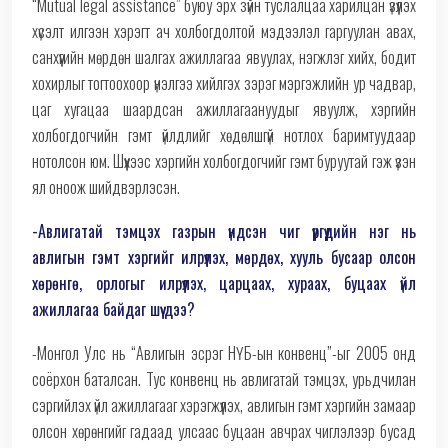
“Mutual legal assistance” буюу эрх зүйн туслалцаа харилцан үзүүлэх
хүсэлт илгээн хэрэгт ач холбогдолтой мэдээлэл гаргуулан авах,
санхүүгийн мөрдөн шалгах ажиллагаа явуулах, нэгжлэг хийх, бодит
хохирлыг тогтоохоор үнэлгээ хийлгэх зэрэг мэргэжлийн ур чадвар,
цаг хугацаа шаардсан ажиллагаануудыг явуулж, хэргийн
холбогдогчийн гэмт үйлдлийг хөдөлшгүй нотлох баримтуудаар
нотолсон юм. Шүүхээс хэргийн холбогдогчийг гэмт буруутай гэж үзэн
ял оноож шийдвэрлэсэн.
-Авлигатай тэмцэх газрын үндсэн чиг үүргүүдийн нэг нь
авлигын гэмт хэргийг илрүүлэх, мөрдөх, хууль бусаар олсон
хөрөнгө, орлогыг илрүүлэх, царцаах, хураах, буцаах үйл
ажиллагаа байдаг шүү дээ?
-Монгол Улс нь “Авлигын эсрэг НҮБ-ын конвенц”-ыг 2005 онд
соёрхон баталсан. Тус конвенц нь авлигатай тэмцэх, урьдчилан
сэргийлэх үйл ажиллагааг хэрэгжүүлэх, авлигын гэмт хэргийн замаар
олсон хөрөнгийг гадаад улсаас буцаан авчрах чиглэлээр бусад