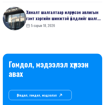
Хяналт шалгалтаар илрүүлсэн авлигын
гэмт хэргийн шинжтэй үйлдлийг шалг...
5 сарын 18, 2026
Гомдол, мэдээлэл хүлээн
авах
Өргөдөл, гомдол, мэдээлэл