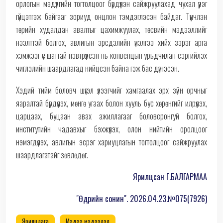
орлогын мэдүүлгийн тогтолцоог бүрдүүлэн сайжруулахад чухал үүрэг
гүйцэтгэж байгааг зориуд онцлон тэмдэглэсэн байдаг. Түүнчлэн
төрийн худалдан авалтыг цахимжуулах, төсвийн мэдээллийг
нээлттэй болгох, авлигын эрсдэлийн үнэлгээ хийх зэрэг арга
хэмжээг үе шаттай нэвтрүүлсэн нь конвенцын урьдчилан сэргийлэх
чиглэлийн шаардлагад нийцсэн байна гэж бас дүгнэсэн.
Хэдий тийм боловч шүгэл үлээгчийг хамгаалах эрх зүйн орчныг
яаралтай бүрдүүлэх, мөнгө угаах болон хууль бус хөрөнгийг илрүүлэх,
царцаах, буцаан авах ажиллагааг боловсронгуй болгох,
институтийн чадавхыг бэхжүүлэх, олон нийтийн оролцоог
нэмэгдүүлэх, авлигын эсрэг хариуцлагын тогтолцоог сайжруулах
шаардлагатайг зөвлөдөг.
Ярилцсан Г.БАЛГАРМАА
"Өдрийн сонин". 2026.04.23.№075(7926)
Ярилцлага
Мэдээ мэдээлэл