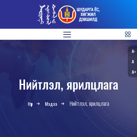
A-
A
A+
Нийтлэл, ярилцлага
Нийтлэл, ярилцлага
Нүүр
Мэдээ