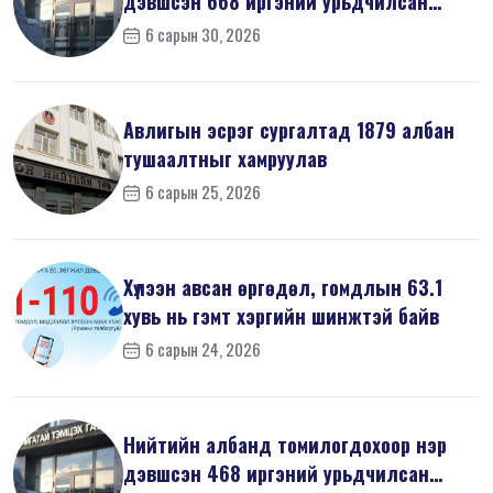
дэвшсэн 668 иргэний урьдчилсан
мэдүүл...
6 сарын 30, 2026
Авлигын эсрэг сургалтад 1879 албан
тушаалтныг хамруулав
6 сарын 25, 2026
Хүлээн авсан өргөдөл, гомдлын 63.1
хувь нь гэмт хэргийн шинжтэй байв
6 сарын 24, 2026
Нийтийн албанд томилогдохоор нэр
дэвшсэн 468 иргэний урьдчилсан