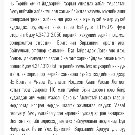
нь Төрийн өмчит үйлдвэрийн газрын удирдах албан тушаалтан
буюу нийтийн албан тушаал хашиж байхдаа хахууль өгөгчийн ашиг
сонирхлын үүднээс албаны чиг үүргээ хэрэгжүүлж түүнтэй өндөр дүнтэй
худалдах, худалдан авах гэрээ байгуулж 1.175.372 фунт
стерлинг буюу 4.347.312.050 төгрөгийн хахуулийг өөрийн нэгдмэл
сонирхолтой этгээдийн Британийн Виржинийн аралд үүсгэн
байгуулсан, оффшор компанийн Бүгд Найрамдах Латви улс дахь
банкны данснуудаар авсан. Энэ гэмт хэргийг үйлдэж олсон мөнгө,
орлого буюу 4.347.312.050 төгрөгийн хууль бус эх үүсвэрийг нь нуун
далдлах зорилгоор өөрийн хамаарал бүхий этгээдийн нэр дээр
Их Британи, Умард Ирландын Нэгдсэн Хаант Улсын Лондон
хотын төвд байрлах 110 м.кв талбай бүхий дөрвөн өрөө байр
худалдан авч мөнгө угаасан байсныг Авлигатай тэмцэх газрын
мөрдөгчид илрүүлэн мөрдөн шалгах ажиллагаа явуулж ”Asset
recovery” буюу хулгайлагдсан хөрөнгийг улсад эргүүлэн авчирсан.
Энэ гэмт хэргийг илрүүлэхэд мөрдөх байгууллагын мөрдөгчид Бүгд
Найрамдах Латви Улc, Британийн Виржинийн Арлууд улс руу