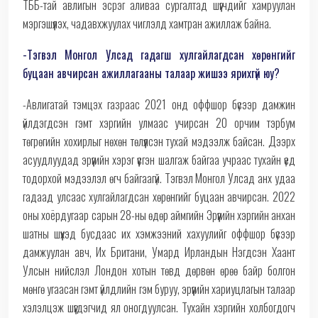
ТББ-тай авлигын эсрэг аливаа сургалтад шүүгчдийг хамруулан
мэргэшүүлэх, чадавхжуулах чиглэлд хамтран ажиллаж байна.
-Тэгвэл Монгол Улсад гадагш хулгайлагдсан хөрөнгийг
буцаан авчирсан ажиллагааны талаар жишээ ярихгүй юу?
-Авлигатай тэмцэх газраас 2021 онд оффшор бүсээр дамжин
үйлдэгдсэн гэмт хэргийн улмаас учирсан 20 орчим тэрбум
төгрөгийн хохирлыг нөхөн төлүүлсэн тухай мэдээлж байсан. Дээрх
асуудлуудад эрүүгийн хэрэг үүсгэн шалгаж байгаа учраас тухайн үед
тодорхой мэдээлэл өгч байгаагүй. Тэгвэл Монгол Улсад анх удаа
гадаад улсаас хулгайлагдсан хөрөнгийг буцаан авчирсан. 2022
оны хоёрдугаар сарын 28-ны өдөр аймгийн Эрүүгийн хэргийн анхан
шатны шүүхэд бусдаас их хэмжээний хахуулийг оффшор бүсээр
дамжуулан авч, Их Британи, Умард Ирландын Нэгдсэн Хаант
Улсын нийслэл Лондон хотын төвд дөрвөн өрөө байр болгон
мөнгө угаасан гэмт үйлдлийн гэм буруу, эрүүгийн хариуцлагын талаар
хэлэлцэж шүүгдэгчид ял оногдуулсан. Тухайн хэргийн холбогдогч