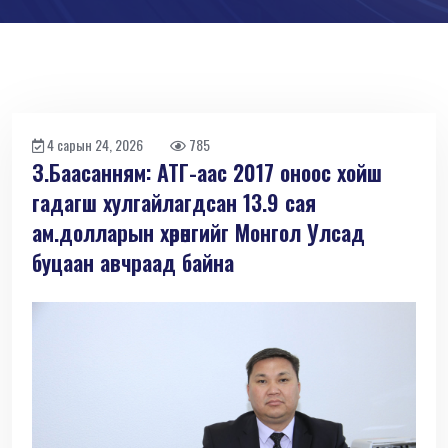
4 сарын 24, 2026
785
З.Баасанням: АТГ-аас 2017 оноос хойш
гадагш хулгайлагдсан 13.9 сая
ам.долларын хөрөнгийг Монгол Улсад
буцаан авчраад байна