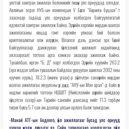
улстай хамтран ажиллах боломжийг гишүүн улс орнуудад олгодог.
Авлигын эсрэг НҮБ-ын конвенцын V Бүлэг “Хөрөнгө буцаах”-т
зааснаар гадаад улс орнуудын холбогдох байгууллагатай
идэвхтэй хамтран ажиллаж байна. Эрүүгийн хэргийн мөрдөн шалгах
ажиллагааны явцад гэмт хэргийн улмаас бий болсон
криптовалютыг олж илрүүлэн, Binance дахь дансыг эрх бүхий
байгууллагаар дамжуулан гүйлгээний шилжилт хөдөлгөөнд
хязгаарлалт тогтоох арга хэмжээ авахаар ажиллаж байна.
Тухайлбал, иргэн “Б, Д” нарт холбогдох Эрүүгийн хуулийн 263.2
(эрх мэдэл албан тушаалын байдлаа урвуулан ашиглах 2002 оны
хуучин хууль), 18.2.3 (мөнгө угаах)-р зүйлчлэн санхүүгийн мөрдөн
шалгах ажиллагаа явуулсны үр дүнд “АНУ-ын Мэн арал”-д байх үл
хөдлөх хөрөнгийг тогтоон НШШГГ (Нийслэлийн шүүхийн шийдвэр
гүйцэтгэх газар)-ын Төрийн сангийн дансанд нийт 11.3 тэрбум
төгрөг буюу 5.7 сая ам.доллар улсын орлого болж төлөгдсөн.
-Манай АТГ-ын бодлого, үйл ажиллагааг бусад улс орнууд
хэрхэн үнэлж дүгнэдэг вэ. Сайн туршлагаар нэрлэгдсэн зүйл