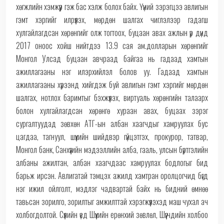
хөгжлийн хэмжүүр гэж бас хэлж болох байх. Үүний зэрэгцээ авлигын
гэмт хэргийг илрүүлэх, мөрдөн шалгах чиглэлээр гадагш
хулгайлагдсан хөрөнгийг олж тогтоох, буцаан авах ажлын үр дүнд
2017 оноос хойш нийтдээ 13.9 сая ам.долларын хөрөнгийг
Монгол Улсад буцаан авчраад байгаа нь гадаад хамтын
ажиллагааны нэг илэрхийлэл болов уу. Гадаад хамтын
ажиллагааны хүрээнд хийгдэж буй авлигын гэмт хэргийг мөрдөн
шалгах, нотлох баримтыг бэхжүүлэх, виртуаль хөрөнгийн талаарх
болон хулгайлагдсан хөрөнгө хураан авах, буцаах зэрэг
сургалтуудад зөвхөн АТГ-ын албан хаагчдыг хамруулах бус
цагдаа, тагнуул, шүүхийн шийдвэр гүйцэтгэх, прокурор, татвар,
Монгол банк, Санхүүгийн мэдээллийн алба, гааль, улсын бүртгэлийн
албаны ажилтан, албан хаагчдаас хамруулах бодлогыг бид
барьж ирсэн. Авлигатай тэмцэх ажилд хамтран оролцогчид бүгд
нэг ижил ойлголт, мэдлэг чадвартай байх нь бидний өмнөө
тавьсан зорилго, зорилтыг амжилттай хэрэгжүүлэхэд маш чухал ач
холбогдолтой. Сүүлийн үед Шүүхийн ерөнхий зөвлөл, Шүүгчдийн холбоо