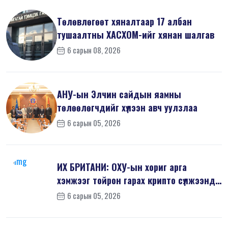
Төлөвлөгөөт хяналтаар 17 албан
тушаалтны ХАСХОМ-ийг хянан шалгав
6 сарын 08, 2026
АНУ-ын Элчин сайдын яамны
төлөөлөгчдийг хүлээн авч уулзлаа
6 сарын 05, 2026
ИХ БРИТАНИ: ОХУ-ын хориг арга
хэмжээг тойрон гарах крипто сүлжээнд
хор...
6 сарын 05, 2026