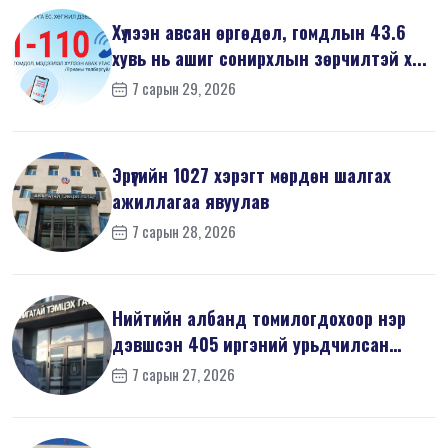
Хүлээн авсан өргөдөл, гомдлын 43.6
хувь нь ашиг сонирхлын зөрчилтэй х...
7 сарын 29, 2026
Эрүүгийн 1027 хэрэгт мөрдөн шалгах
ажиллагаа явуулав
7 сарын 28, 2026
Нийтийн албанд томилогдохоор нэр
дэвшсэн 405 иргэний урьдчилсан
мэдүүл...
7 сарын 27, 2026