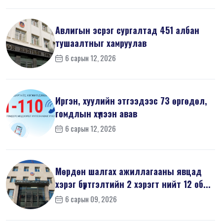
Авлигын эсрэг сургалтад 451 албан
тушаалтныг хамруулав
6 сарын 12, 2026
Иргэн, хуулийн этгээдээс 73 өргөдөл,
гомдлын хүлээн авав
6 сарын 12, 2026
Мөрдөн шалгах ажиллагааны явцад
хэрэг бүртгэлтийн 2 хэрэгт нийт 12 об...
6 сарын 09, 2026