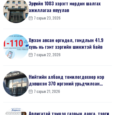
Эрүүгийн 1003 хэрэгт мөрдөн шалгах
ажиллагаа явуулав
7 сарын 23, 2026
Хүлээн авсан өргөдөл, гомдлын 41.9
хувь нь гэмт хэргийн шинжтэй байв
7 сарын 22, 2026
Нийтийн албанд томилогдохоор нэр
дэвшсэн 370 иргэний урьдчилсан
мэдүүл...
7 сарын 21, 2026
Авлигатай тэмцэх газрын дарга, тэргүүн