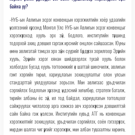
байна уу?
-НҮБ-ын Авлигын эсрэг конвенцын хэрэгжилтийн хоёр удаагийн
үнэлгээний хүрээнд Монгол Улс НҮБ-ын Авлигын эсрэг конвенцыг
хэрэгжүүлэхэд хууль эрх зүй, бодлого, институтийн түвшинд
тодорхой ахиц дэвшил гаргаж ирснийг онцлон сайшаасан. Юуны
өмнө авлигатай тэмцэх эрх зүйн суурийг бүрдүүлэх зорилгоор Эрүүгийн
хууль, Эрүүгийн хэрэг хянан шийдвэрлэх тухай хууль болон
холбогдох бусад хууль тогтоомжийг үе шаттай шинэчилж, авлигын
гэмт хэргийн төрөл, хариуцлагын зохицуулалтыг олон улсын
стандарттай уялдуулахыг зорьсон. Мөн авлигаас урьдчилан
сэргийлэх бодлогын хүрээнд үндэсний хөтөлбөр, стратеги баталж,
төрийн албаны ёс зүй, ил тод байдал, хариуцлагын тогтолцоог
сайжруулах чиглэлээр арга хэмжээ авч хэрэгжүүлсэн дэвшилттэй
сайн байна гэж үнэлсэн. Институтийн хувьд АТГ нь конвенцын
хэрэгжилтийг зохицуулах, урьдчилан сэргийлэх, соён гэгээрүүлэх,
мөрдөн шалгах чиг үүргийг хэрэгжүүлж, мөн албан тушаалтны хөрөнгө,