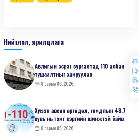
Нийтлэл, ярилцлага
Авлигын эсрэг сургалтад 110 албан
тушаалтныг хамруулав
8 сарын 06, 2026
Хүлээн авсан өргөдөл, гомдлын 48.7
хувь нь гэмт хэргийн шинжтэй байв
8 сарын 05, 2026