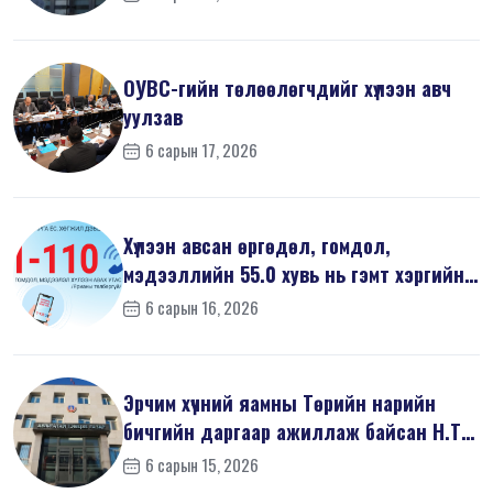
ОУВС-гийн төлөөлөгчдийг хүлээн авч
уулзав
6 сарын 17, 2026
Хүлээн авсан өргөдөл, гомдол,
мэдээллийн 55.0 хувь нь гэмт хэргийн
шин...
6 сарын 16, 2026
Эрчим хүчний яамны Төрийн нарийн
бичгийн даргаар ажиллаж байсан Н.Т
на...
6 сарын 15, 2026