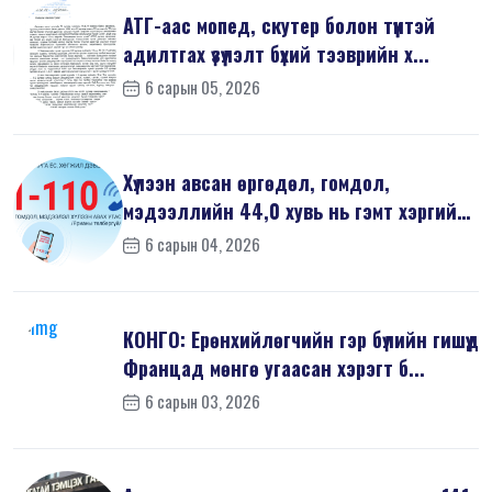
АТГ-аас мопед, скутер болон түүнтэй
адилтгах үзүүлэлт бүхий тээврийн х...
6 сарын 05, 2026
Хүлээн авсан өргөдөл, гомдол,
мэдээллийн 44,0 хувь нь гэмт хэргийн
шин...
6 сарын 04, 2026
КОНГО: Ерөнхийлөгчийн гэр бүлийн гишүүд
Францад мөнгө угаасан хэрэгт б...
6 сарын 03, 2026