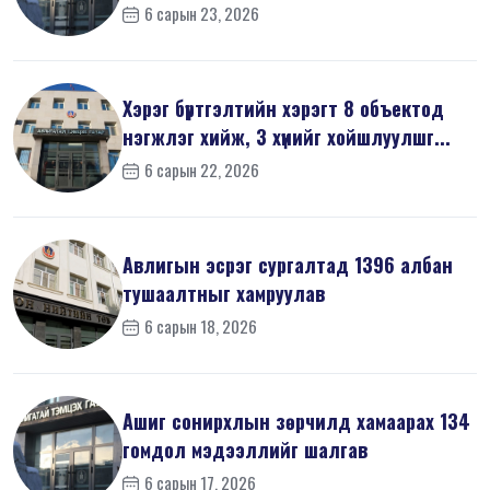
мэдүүл...
6 сарын 23, 2026
Хэрэг бүртгэлтийн хэрэгт 8 объектод
нэгжлэг хийж, 3 хүнийг хойшлуулшг...
6 сарын 22, 2026
Авлигын эсрэг сургалтад 1396 албан
тушаалтныг хамруулав
6 сарын 18, 2026
Ашиг сонирхлын зөрчилд хамаарах 134
гомдол мэдээллийг шалгав
6 сарын 17, 2026