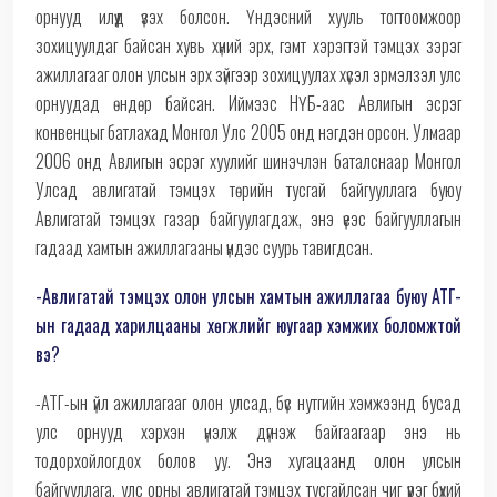
орнууд илүүд үзэх болсон. Үндэсний хууль тогтоомжоор
зохицуулдаг байсан хувь хүний эрх, гэмт хэрэгтэй тэмцэх зэрэг
ажиллагааг олон улсын эрх зүйгээр зохицуулах хүсэл эрмэлзэл улс
орнуудад өндөр байсан. Иймээс НҮБ-аас Авлигын эсрэг
конвенцыг батлахад Монгол Улс 2005 онд нэгдэн орсон. Улмаар
2006 онд Авлигын эсрэг хуулийг шинэчлэн баталснаар Монгол
Улсад авлигатай тэмцэх төрийн тусгай байгууллага буюу
Авлигатай тэмцэх газар байгуулагдаж, энэ үеэс байгууллагын
гадаад хамтын ажиллагааны үндэс суурь тавигдсан.
-Авлигатай тэмцэх олон улсын хамтын ажиллагаа буюу АТГ-
ын гадаад харилцааны хөгжлийг юугаар хэмжих боломжтой
вэ?
-АТГ-ын үйл ажиллагааг олон улсад, бүс нутгийн хэмжээнд бусад
улс орнууд хэрхэн үнэлж дүгнэж байгаагаар энэ нь
тодорхойлогдох болов уу. Энэ хугацаанд олон улсын
байгууллага, улс орны авлигатай тэмцэх тусгайлсан чиг үүрэг бүхий