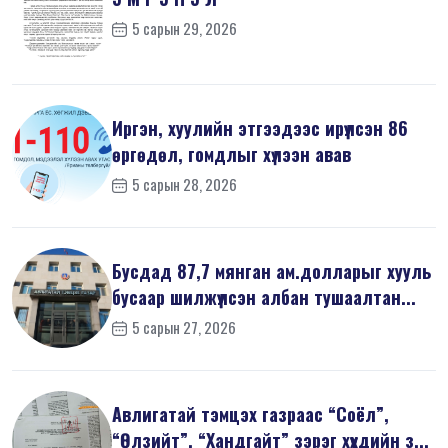
5 сарын 29, 2026
Иргэн, хуулийн этгээдээс ирүүлсэн 86
өргөдөл, гомдлыг хүлээн авав
5 сарын 28, 2026
Бусдад 87,7 мянган ам.долларыг хууль
бусаар шилжүүлсэн албан тушаалтан...
5 сарын 27, 2026
Авлигатай тэмцэх газраас “Соёл”,
“Өлзийт”, “Хандгайт” зэрэг хүүхдийн з...