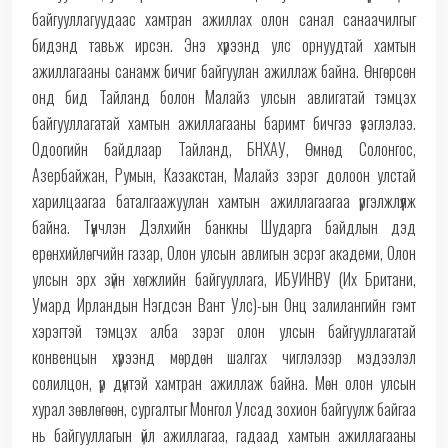
байгууллагуудаас хамтран ажиллах олон санал санаачилгыг
бидэнд тавьж ирсэн. Энэ хүрээнд улс орнуудтай хамтын
ажиллагааны санамж бичиг байгуулан ажиллаж байна. Өнгөрсөн
онд бид Тайланд болон Малайз улсын авлигатай тэмцэх
байгууллагатай хамтын ажиллагааны баримт бичгээ үзэглэлээ.
Одоогийн байдлаар Тайланд, БНХАУ, Өмнөд Солонгос,
Азербайжан, Румын, Казакстан, Малайз зэрэг долоон улстай
харилцаагаа баталгаажуулан хамтын ажиллагаагаа үргэлжлүүлж
байна. Түүнчлэн Дэлхийн банкны Шударга байдлын дэд
ерөнхийлөгчийн газар, Олон улсын авлигын эсрэг академи, Олон
улсын эрх зүйн хөгжлийн байгууллага, ИБУИНВУ (Их Британи,
Умард Ирландын Нэгдсэн Вант Улс)-ын Онц залилангийн гэмт
хэрэгтэй тэмцэх алба зэрэг олон улсын байгууллагатай
конвенцын хүрээнд мөрдөн шалгах чиглэлээр мэдээлэл
солилцон, үр дүнтэй хамтран ажиллаж байна. Мөн олон улсын
хурал зөвлөгөөн, сургалтыг Монгол Улсад зохион байгуулж байгаа
нь байгууллагын үйл ажиллагаа, гадаад хамтын ажиллагааны