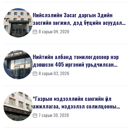
Нийслэлийн Засаг даргын Эдийн
засгийн хөгжил, дэд бүтцийн асуудал
хари...
8 сарын 04, 2026
Нийтийн албанд томилогдохоор нэр
дэвшсэн 405 иргэний урьдчилсан
мэдүүл...
8 сарын 03, 2026
“Газрын мэдээллийн сангийн үйл
ажиллагаа, мэдээлэл солилцооны
журам”-...
7 сарын 30, 2026