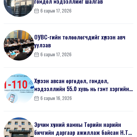
гомдол мэдээллийг шалгав
6 сарын 17, 2026
ОУВС-гийн төлөөлөгчдийг хүлээн авч
уулзав
6 сарын 17, 2026
Хүлээн авсан өргөдөл, гомдол,
мэдээллийн 55.0 хувь нь гэмт хэргийн
шин...
6 сарын 16, 2026
Эрчим хүчний яамны Төрийн нарийн
бичгийн даргаар ажиллаж байсан Н.Т