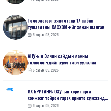
Төлөвлөгөөт хяналтаар 17 албан
тушаалтны ХАСХОМ-ийг хянан шалгав
6 сарын 08, 2026
АНУ-ын Элчин сайдын яамны
төлөөлөгчдийг хүлээн авч уулзлаа
6 сарын 05, 2026
ИХ БРИТАНИ: ОХУ-ын хориг арга
хэмжээг тойрон гарах крипто сүлжээнд
хор...
6 сарын 05, 2026