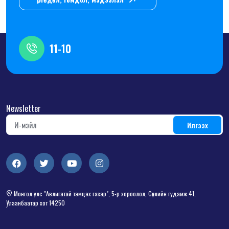
11-10
Newsletter
Монгол улс "Авлигатай тэмцэх газар", 5-р хороолол, Сөүлийн гудамж 41,
Улаанбаатар хот 14250