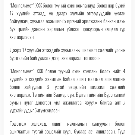
“Монполимет” ХХК болон түүний охин компаниуд болох нэр бүхий
17 хуулийн этгээд, мөн дээрх хуулийн этгээдүүдийн үүсгэн
байгуулагч, хувьцаа эзэмшигч 5 иргэний арилжааны банкан дахь
бүх төрлийн дансны зарлагын гүйлгээг прокурорын зөвшөөрлөөр түр
хязгаарласан.
Дээрх 17 хуулийн этгээдийн хувьцааны шилжилт хөдөлгөөнийг улсын
бүртгэлийн байгууллага дээр хязгаарлалт тогтоосон.
“Монполимет” ХХК болон түүний охин компани болох нийт 4
хуулийн этгээдийн эзэмшиж байгаа ашигт малтмал ашиглалтын
болон хайгуулын 6 тусгай зөвшөөрлийн шилжилт хөдөлгөөнийг
хязгаарлаж, Төв аймгийн Заамар сум, Булган аймгийн Бүрэгхангай
сумын нутаг дэвсгэрт үйл ажиллагаа явуулж байгаа алтны
уурхайнуудыг битүүмжилсэн.
Тодотгож хэлэхэд, ашигт малтмалын хайгуулын болон
ашиглалтын тусгай зөвшөөрлийг хууль бусаар авч ашигласан, Туул