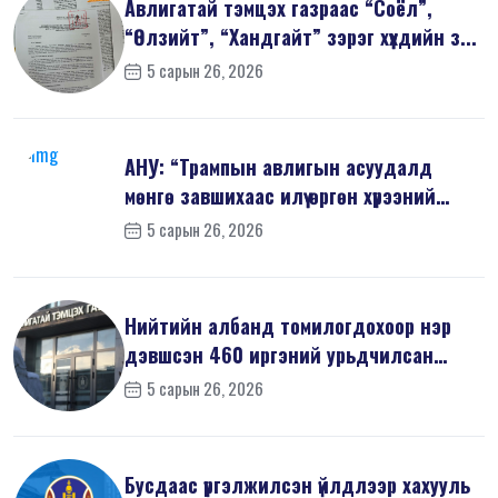
Авлигатай тэмцэх газраас “Соёл”,
“Өлзийт”, “Хандгайт” зэрэг хүүхдийн з...
5 сарын 26, 2026
АНУ: “Трампын авлигын асуудалд
мөнгө завшихаас илүү өргөн хүрээний
шин...
5 сарын 26, 2026
Нийтийн албанд томилогдохоор нэр
дэвшсэн 460 иргэний урьдчилсан
мэдүүл...
5 сарын 26, 2026
Бусдаас үргэлжилсэн үйлдлээр хахууль