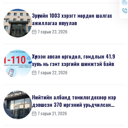
Эрүүгийн 1003 хэрэгт мөрдөн шалгах
ажиллагаа явуулав
7 сарын 23, 2026
Хүлээн авсан өргөдөл, гомдлын 41.9
хувь нь гэмт хэргийн шинжтэй байв
7 сарын 22, 2026
Нийтийн албанд томилогдохоор нэр
дэвшсэн 370 иргэний урьдчилсан
мэдүүл...
7 сарын 21, 2026