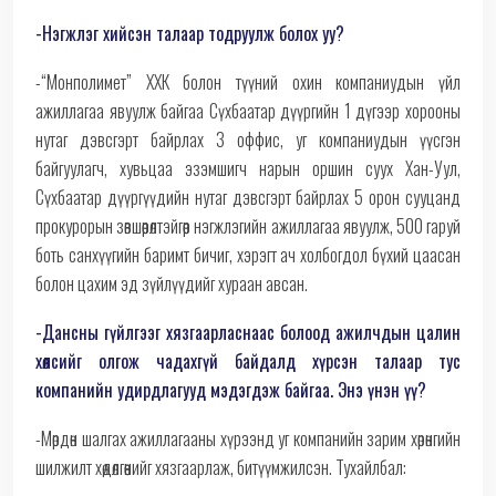
-Нэгжлэг хийсэн талаар тодруулж болох уу?
-“Монполимет” ХХК болон түүний охин компаниудын үйл
ажиллагаа явуулж байгаа Сүхбаатар дүүргийн 1 дүгээр хорооны
нутаг дэвсгэрт байрлах 3 оффис, уг компаниудын үүсгэн
байгуулагч, хувьцаа эзэмшигч нарын оршин суух Хан-Уул,
Сүхбаатар дүүргүүдийн нутаг дэвсгэрт байрлах 5 орон сууцанд
прокурорын зөвшөөрөлтэйгөөр нэгжлэгийн ажиллагаа явуулж, 500 гаруй
боть санхүүгийн баримт бичиг, хэрэгт ач холбогдол бүхий цаасан
болон цахим эд зүйлүүдийг хураан авсан.
-Дансны гүйлгээг хязгаарласнаас болоод ажилчдын цалин
хөлсийг олгож чадахгүй байдалд хүрсэн талаар тус
компанийн удирдлагууд мэдэгдэж байгаа. Энэ үнэн үү?
-Мөрдөн шалгах ажиллагааны хүрээнд уг компанийн зарим хөрөнгийн
шилжилт хөдөлгөөнийг хязгаарлаж, битүүмжилсэн. Тухайлбал: