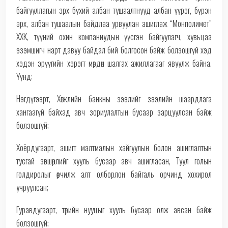
байгууллагын эрх бүхий албан тушаалтнууд албан үүрэг, бүрэн
эрх, албан тушаалын байдлаа урвуулан ашиглаж “Монполимет”
ХХК, түүний охин компаниудын үүсгэн байгуулагч, хувьцаа
эзэмшигч нарт давуу байдал бий болгосон байж болзошгүй хэд
хэдэн эрүүгийн хэрэгт мөрдөн шалгах ажиллагааг явуулж байна.
Үүнд:
Нэгдүгээрт, Хөгжлийн банкны зээлийг зээлийн шаардлага
хангаагүй байхад авч зориулалтын бусаар зарцуулсан байж
болзошгүй;
Хоёрдугаарт, ашигт малтмалын хайгуулын болон ашиглалтын
тусгай зөвшөөрлийг хууль бусаар авч ашигласан, Туул голын
голдиролыг өөрчилж алт олборлон байгаль орчинд хохирол
учруулсан;
Гуравдугаарт, төрийн нууцыг хууль бусаар олж авсан байж
болзошгүй;