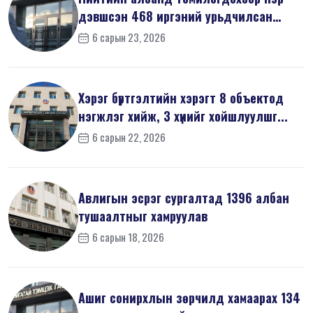
дэвшсэн 468 иргэний урьдчилсан
мэдүүл...
6 сарын 23, 2026
Хэрэг бүртгэлтийн хэрэгт 8 объектод
нэгжлэг хийж, 3 хүнийг хойшлуулшг...
6 сарын 22, 2026
Авлигын эсрэг сургалтад 1396 албан
тушаалтныг хамруулав
6 сарын 18, 2026
Ашиг сонирхлын зөрчилд хамаарах 134