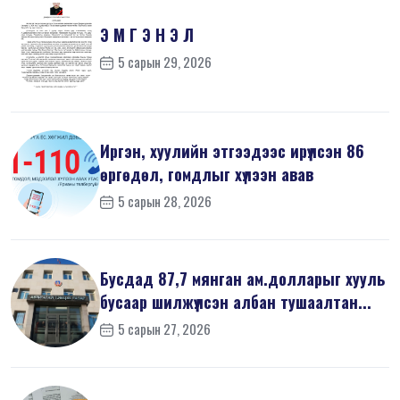
Э М Г Э Н Э Л
5 сарын 29, 2026
Иргэн, хуулийн этгээдээс ирүүлсэн 86
өргөдөл, гомдлыг хүлээн авав
5 сарын 28, 2026
Бусдад 87,7 мянган ам.долларыг хууль
бусаар шилжүүлсэн албан тушаалтан...
5 сарын 27, 2026