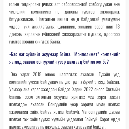
голын голдиролыг өөрчилж алт олборлосонтой холбогдуулан энэ
чиглэлийн компанийнх нь дансны гүйлгээг хязгаарлаж
битүүмжилсэн. Шалгалтын явцад нөхцөл байдалтай уялдуулан
үндсэн үйл ажиллагааны, цалингийн, зээлийн зэрэг нийт 18
дансны зарлагын гүйлгээний хязгаарлалтыг цуцалж, одоогоор
гүйлгээ хэвийн хийгдэж байна.
-Бас нэг зүйлийг асуумаар байна. “Монполимет” компанийг
яагаад заавал сонгуулийн үеэр шалгаад байгаа юм бэ?
-Энэ хэрэг 2018 оноос шалгагдаж эхэлсэн. Тухайн үед
компанийн үүсгэн байгуулагч нь улс төрд нөлөө бүхий этгээд байсан.
Улмаар энэ хэрэг хаагдсан байдаг. Харин 2022 оноос Хөгжлийн
банкны зээл олголтын асуудал яригдах үед хэрэг дахин
шалгагдаж эхэлсэн. Сонгуулийн үеэр зориуд мөрдөн шалгах
ажиллагааг хийж байгаа явдал байхгүй. Мөн сонгуулийн дараа
шалгая гэж хойшлуулах хуулийн үндэслэл байхгүй. Хэрэг мөрдөн
шалгах ажиллагаа нь өөрөө хуульд заасан хугацаатай байдаг.