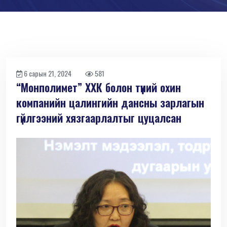
6 сарын 21, 2024
581
“Монполимет” ХХК болон түүний охин
компанийн цалингийн дансны зарлагын
гүйлгээний хязгаарлалтыг цуцалсан