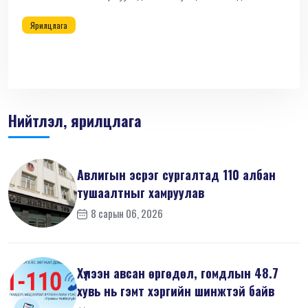
Ярилцлага
Нийтлэл, ярилцлага
Авлигын эсрэг сургалтад 110 албан
тушаалтныг хамруулав
8 сарын 06, 2026
Хүлээн авсан өргөдөл, гомдлын 48.7
хувь нь гэмт хэргийн шинжтэй байв