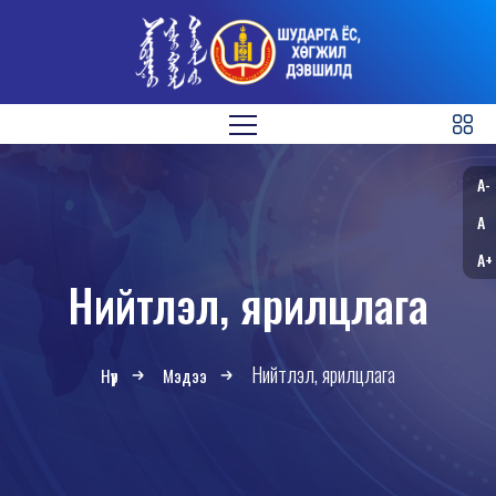
A-
A
A+
Нийтлэл, ярилцлага
Нийтлэл, ярилцлага
Нүүр
Мэдээ