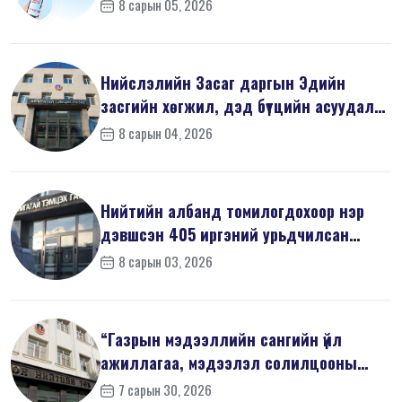
8 сарын 05, 2026
Нийслэлийн Засаг даргын Эдийн
засгийн хөгжил, дэд бүтцийн асуудал
хари...
8 сарын 04, 2026
Нийтийн албанд томилогдохоор нэр
дэвшсэн 405 иргэний урьдчилсан
мэдүүл...
8 сарын 03, 2026
“Газрын мэдээллийн сангийн үйл
ажиллагаа, мэдээлэл солилцооны
журам”-...
7 сарын 30, 2026