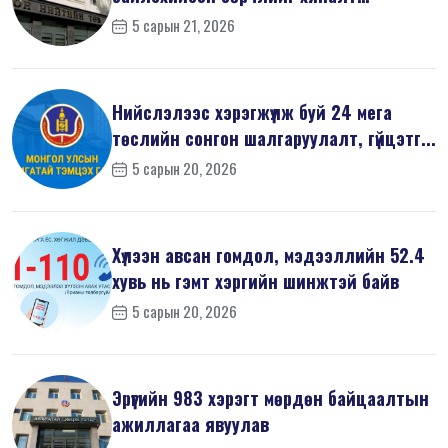
шалгалтаар ...
5 сарын 21, 2026
Нийслэлээс хэрэгжүүлж буй 24 мега
төслийн сонгон шалгаруулалт, гүйцэтг...
5 сарын 20, 2026
Хүлээн авсан гомдол, мэдээллийн 52.4
хувь нь гэмт хэргийн шинжтэй байв
5 сарын 20, 2026
Эрүүгийн 983 хэрэгт мөрдөн байцаалтын
ажиллагаа явуулав