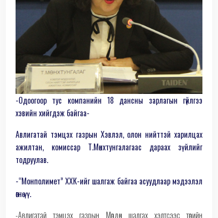
-Одоогоор тус компанийн 18 дансны зарлагын гүйлгээ
хэвийн хийгдэж байгаа-
Авлигатай тэмцэх газрын Хэвлэл, олон нийттэй харилцах
ажилтан, комиссар Т.Мөнхтунгалагаас дараах зүйлийг
тодруулав.
-“Монполимет” ХХК-ийг шалгаж байгаа асуудлаар мэдээлэл
өгнө үү.
-Авлигатай тэмцэх газрын Мөрдөн шалгах хэлтсээс төрийн