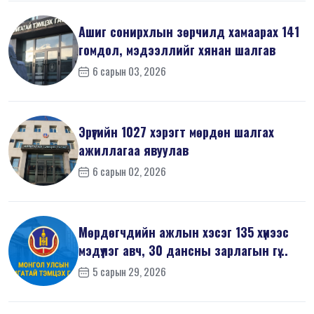
Ашиг сонирхлын зөрчилд хамаарах 141
гомдол, мэдээллийг хянан шалгав
6 сарын 03, 2026
Эрүүгийн 1027 хэрэгт мөрдөн шалгах
ажиллагаа явуулав
6 сарын 02, 2026
Мөрдөгчдийн ажлын хэсэг 135 хүнээс
мэдүүлэг авч, 30 дансны зарлагын гү...
5 сарын 29, 2026