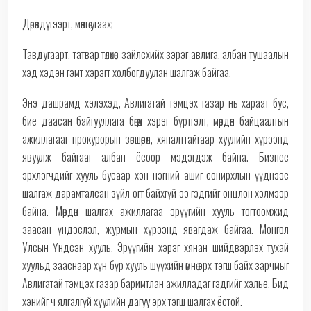
Дөрөвдүгээрт, мөнгө угаах;
Тавдугаарт, татвар төлөхөөс зайлсхийх зэрэг авлига, албан тушаалын
хэд хэдэн гэмт хэрэгт холбогдуулан шалгаж байгаа.
Энэ дашрамд хэлэхэд, Авлигатай тэмцэх газар нь хараат бус,
бие даасан байгууллага бөгөөд хэрэг бүртгэлт, мөрдөн байцаалтын
ажиллагааг прокурорын зөвшөөрөл, хяналттайгаар хуулийн хүрээнд
явуулж байгааг албан ёсоор мэдэгдэж байна. Бизнес
эрхлэгчдийг хууль бусаар хэн нэгний ашиг сонирхлын үүднээс
шалгаж дарамталсан зүйл огт байхгүй ээ гэдгийг онцлон хэлмээр
байна. Мөрдөн шалгах ажиллагаа эрүүгийн хууль тогтоомжид
заасан үндэслэл, журмын хүрээнд явагдаж байгаа. Монгол
Улсын Үндсэн хууль, Эрүүгийн хэрэг хянан шийдвэрлэх тухай
хуульд зааснаар хүн бүр хууль шүүхийн өмнө эрх тэгш байх зарчмыг
Авлигатай тэмцэх газар баримтлан ажилладаг гэдгийг хэлье. Бид
хэнийг ч ялгалгүй хуулийн дагуу эрх тэгш шалгах ёстой.