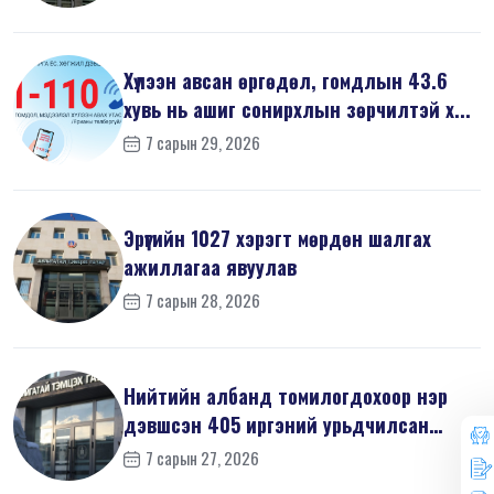
Хүлээн авсан өргөдөл, гомдлын 43.6
хувь нь ашиг сонирхлын зөрчилтэй х...
7 сарын 29, 2026
Эрүүгийн 1027 хэрэгт мөрдөн шалгах
ажиллагаа явуулав
7 сарын 28, 2026
Нийтийн албанд томилогдохоор нэр
дэвшсэн 405 иргэний урьдчилсан
мэдүүл...
7 сарын 27, 2026