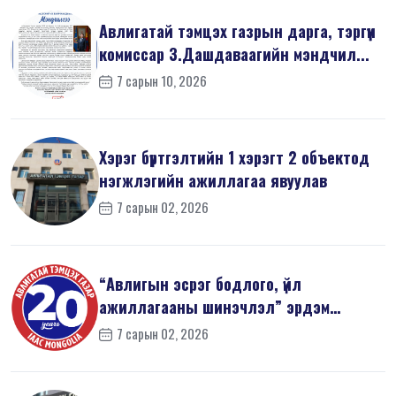
Авлигатай тэмцэх газрын дарга, тэргүүн
комиссар З.Дашдаваагийн мэндчил...
7 сарын 10, 2026
Хэрэг бүртгэлтийн 1 хэрэгт 2 объектод
нэгжлэгийн ажиллагаа явуулав
7 сарын 02, 2026
“Авлигын эсрэг бодлого, үйл
ажиллагааны шинэчлэл” эрдэм
шинжилгээний б...
7 сарын 02, 2026