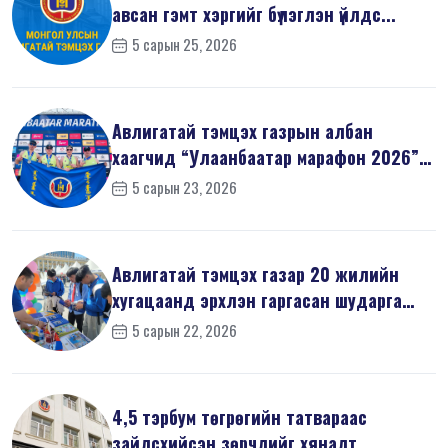
авсан гэмт хэргийг бүлэглэн үйлдс...
5 сарын 25, 2026
Авлигатай тэмцэх газрын албан
хаагчид “Улаанбаатар марафон 2026”-
д оро...
5 сарын 23, 2026
Авлигатай тэмцэх газар 20 жилийн
хугацаанд эрхлэн гаргасан шударга
ёсн...
5 сарын 22, 2026
4,5 тэрбум төгрөгийн татвараас
зайлсхийсэн зөрчлийг хяналт