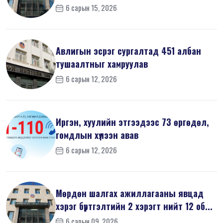
на...
6 сарын 15, 2026
Авлигын эсрэг сургалтад 451 албан
тушаалтныг хамруулав
6 сарын 12, 2026
Иргэн, хуулийн этгээдээс 73 өргөдөл,
гомдлын хүлээн авав
6 сарын 12, 2026
Мөрдөн шалгах ажиллагааны явцад
хэрэг бүртгэлтийн 2 хэрэгт нийт 12 об...
6 сарын 09, 2026