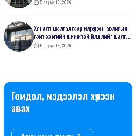
5 сарын 19, 2026
Хяналт шалгалтаар илрүүлсэн авлигын
гэмт хэргийн шинжтэй үйлдлийг шалг...
5 сарын 18, 2026
Гомдол, мэдээлэл хүлээн
авах
Өргөдөл, гомдол, мэдээлэл