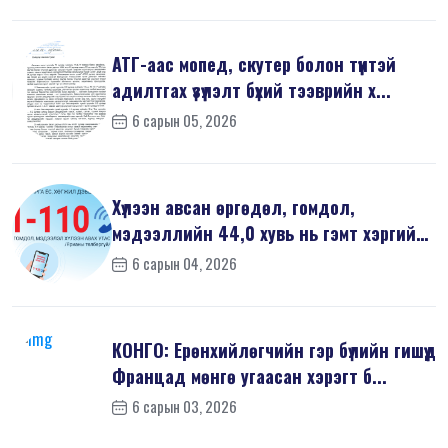
АТГ-аас мопед, скутер болон түүнтэй
адилтгах үзүүлэлт бүхий тээврийн х...
6 сарын 05, 2026
Хүлээн авсан өргөдөл, гомдол,
мэдээллийн 44,0 хувь нь гэмт хэргийн
шин...
6 сарын 04, 2026
КОНГО: Ерөнхийлөгчийн гэр бүлийн гишүүд
Францад мөнгө угаасан хэрэгт б...
6 сарын 03, 2026