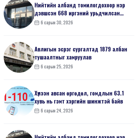
Нийтийн албанд томилогдохоор нэр
дэвшсэн 668 иргэний урьдчилсан
мэдүүл...
6 сарын 30, 2026
Авлигын эсрэг сургалтад 1879 албан
тушаалтныг хамруулав
6 сарын 25, 2026
Хүлээн авсан өргөдөл, гомдлын 63.1
хувь нь гэмт хэргийн шинжтэй байв
6 сарын 24, 2026
Нийтийн албанд томилогдохоор нэр