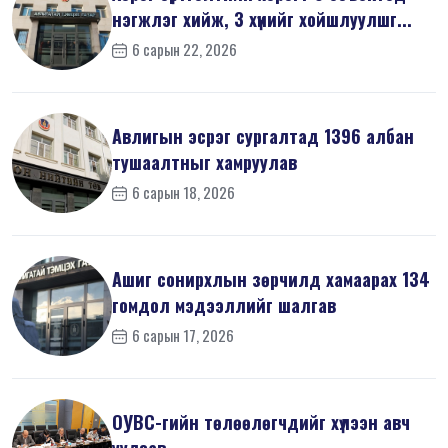
нэгжлэг хийж, 3 хүнийг хойшлуулшг...
6 сарын 22, 2026
Авлигын эсрэг сургалтад 1396 албан
тушаалтныг хамруулав
6 сарын 18, 2026
Ашиг сонирхлын зөрчилд хамаарах 134
гомдол мэдээллийг шалгав
6 сарын 17, 2026
ОУВС-гийн төлөөлөгчдийг хүлээн авч
уулзав