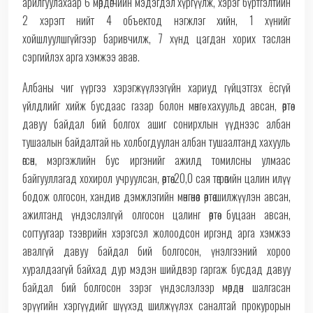
арилгуулахаар 6 мөрдөгчийн мэдэгдэл хүргүүлж, хэрэг бүртгэлтийн
2 хэрэгт нийт 4 объектод нэгжлэг хийн, 1 хүнийг
хойшлуулшгүйгээр баривчилж, 7 хүнд цагдан хорих таслан
сэргийлэх арга хэмжээ авав.
Албаны чиг үүргээ хэрэгжүүлээгүйн хариуд гүйцэтгэх ёсгүй
үйлдлийг хийж бусдаас газар болон мөнгө хахуульд авсан, өөртөө
давуу байдал бий болгох ашиг сонирхлын үүднээс албан
тушаалын байдалтай нь холбогдуулан албан тушаалтанд хахууль
өгсөн, мэргэжлийн бус иргэнийг ажилд томилсны улмаас
байгууллагад хохирол учруулсан, өөртөө 20,0 сая төгрөгийн цалин илүү
бодож олгосон, хандив дэмжлэгийн мөнгөнөөс өөртөө шилжүүлэн авсан,
ажилтанд үндэслэлгүй олгосон цалинг өөртөө буцаан авсан,
согтуугаар тээврийн хэрэгсэл жолоодсон иргэнд арга хэмжээ
авалгүй давуу байдал бий болгосон, үнэлгээний хороо
хуралдаагүй байхад дур мэдэн шийдвэр гаргаж бусдад давуу
байдал бий болгосон зэрэг үндэслэлээр мөрдөн шалгасан
эрүүгийн хэргүүдийг шүүхэд шилжүүлэх саналтай прокурорын