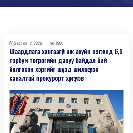
5 сарын 12, 2026
1560
Шаардлага хангаагүй аж ахуйн нэгжид 6,5
тэрбум төгрөгийн давуу байдал бий
болгосон хэргийг шүүхэд шилжүүлэх
саналтай прокурорт хүргүүлэв