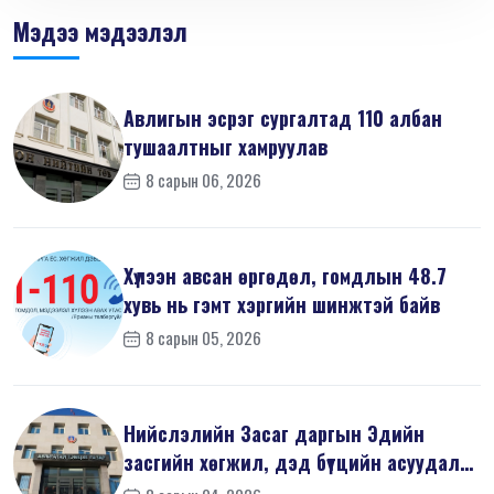
Мэдээ мэдээлэл
Авлигын эсрэг сургалтад 110 албан
тушаалтныг хамруулав
8 сарын 06, 2026
Хүлээн авсан өргөдөл, гомдлын 48.7
хувь нь гэмт хэргийн шинжтэй байв
8 сарын 05, 2026
Нийслэлийн Засаг даргын Эдийн
засгийн хөгжил, дэд бүтцийн асуудал
хари...