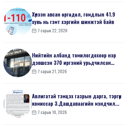
Хүлээн авсан өргөдөл, гомдлын 41.9
хувь нь гэмт хэргийн шинжтэй байв
7 сарын 22, 2026
Нийтийн албанд томилогдохоор нэр
дэвшсэн 370 иргэний урьдчилсан
мэдүүл...
7 сарын 21, 2026
Авлигатай тэмцэх газрын дарга, тэргүүн
комиссар З.Дашдаваагийн мэндчил...
7 сарын 10, 2026