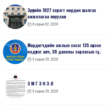
Эрүүгийн 1027 хэрэгт мөрдөн шалгах
ажиллагаа явуулав
6 сарын 02, 2026
Мөрдөгчдийн ажлын хэсэг 135 хүнээс
мэдүүлэг авч, 30 дансны зарлагын гү...
5 сарын 29, 2026
Э М Г Э Н Э Л
5 сарын 29, 2026