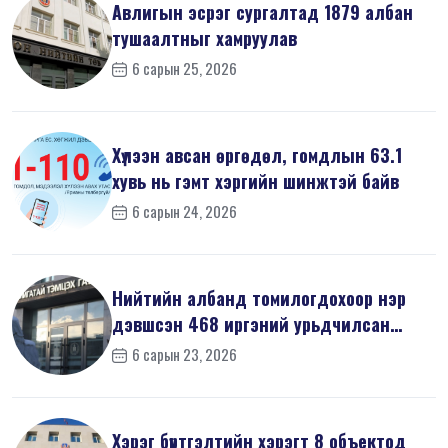
Авлигын эсрэг сургалтад 1879 албан
тушаалтныг хамруулав
6 сарын 25, 2026
Хүлээн авсан өргөдөл, гомдлын 63.1
хувь нь гэмт хэргийн шинжтэй байв
6 сарын 24, 2026
Нийтийн албанд томилогдохоор нэр
дэвшсэн 468 иргэний урьдчилсан
мэдүүл...
6 сарын 23, 2026
Хэрэг бүртгэлтийн хэрэгт 8 объектод