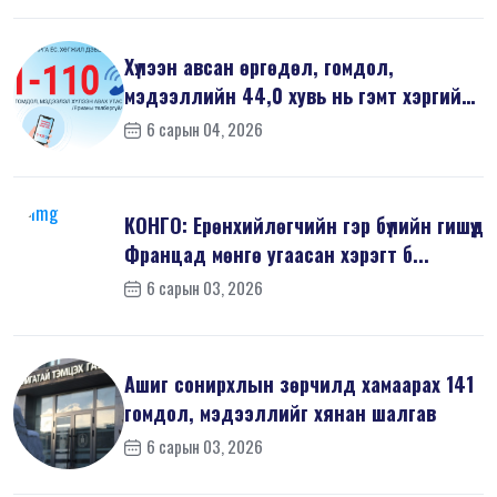
Хүлээн авсан өргөдөл, гомдол,
мэдээллийн 44,0 хувь нь гэмт хэргийн
шин...
6 сарын 04, 2026
КОНГО: Ерөнхийлөгчийн гэр бүлийн гишүүд
Францад мөнгө угаасан хэрэгт б...
6 сарын 03, 2026
Ашиг сонирхлын зөрчилд хамаарах 141
гомдол, мэдээллийг хянан шалгав
6 сарын 03, 2026