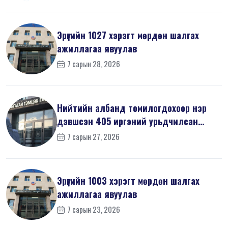
Эрүүгийн 1027 хэрэгт мөрдөн шалгах
ажиллагаа явуулав
7 сарын 28, 2026
Нийтийн албанд томилогдохоор нэр
дэвшсэн 405 иргэний урьдчилсан
мэдүүл...
7 сарын 27, 2026
Эрүүгийн 1003 хэрэгт мөрдөн шалгах
ажиллагаа явуулав
7 сарын 23, 2026