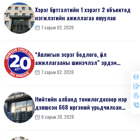
Хэрэг бүртгэлтийн 1 хэрэгт 2 объектод
нэгжлэгийн ажиллагаа явуулав
7 сарын 02, 2026
“Авлигын эсрэг бодлого, үйл
ажиллагааны шинэчлэл” эрдэм
шинжилгээний б...
7 сарын 02, 2026
Нийтийн албанд томилогдохоор нэр
дэвшсэн 668 иргэний урьдчилсан
мэдүүл...
6 сарын 30, 2026