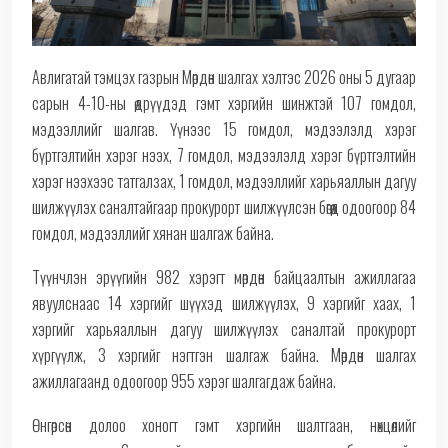
Авлигатай тэмцэх газрын Мөрдөн шалгах хэлтэс 2026 оны 5 дугаар
сарын 4-10-ны өдрүүдэд гэмт хэргийн шинжтэй 107 гомдол,
мэдээллийг шалгав. Үүнээс 15 гомдол, мэдээлэлд хэрэг
бүртгэлтийн хэрэг нээх, 7 гомдол, мэдээлэлд хэрэг бүртгэлтийн
хэрэг нээхээс татгалзах, 1 гомдол, мэдээллийг харьяаллын дагуу
шилжүүлэх саналтайгаар прокурорт шилжүүлсэн бөгөөд одоогоор 84
гомдол, мэдээллийг хянан шалгаж байна.
Түүнчлэн эрүүгийн 982 хэрэгт мөрдөн байцаалтын ажиллагаа
явуулснаас 14 хэргийг шүүхэд шилжүүлэх, 9 хэргийг хаах, 1
хэргийг харьяаллын дагуу шилжүүлэх саналтай прокурорт
хүргүүлж, 3 хэргийг нэгтгэн шалгаж байна. Мөрдөн шалгах
ажиллагаанд одоогоор 955 хэрэг шалгагдаж байна.
Өнгөрсөн долоо хоногт гэмт хэргийн шалтгаан, нөхцөлийг