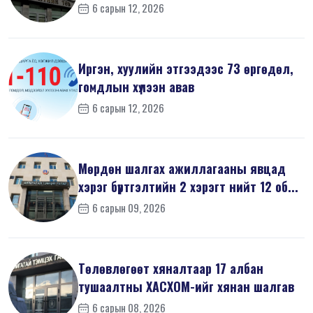
6 сарын 12, 2026
Иргэн, хуулийн этгээдээс 73 өргөдөл,
гомдлын хүлээн авав
6 сарын 12, 2026
Мөрдөн шалгах ажиллагааны явцад
хэрэг бүртгэлтийн 2 хэрэгт нийт 12 об...
6 сарын 09, 2026
Төлөвлөгөөт хяналтаар 17 албан
тушаалтны ХАСХОМ-ийг хянан шалгав
6 сарын 08, 2026