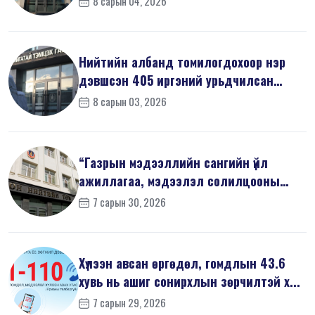
8 сарын 04, 2026
Нийтийн албанд томилогдохоор нэр
дэвшсэн 405 иргэний урьдчилсан
мэдүүл...
8 сарын 03, 2026
“Газрын мэдээллийн сангийн үйл
ажиллагаа, мэдээлэл солилцооны
журам”-...
7 сарын 30, 2026
Хүлээн авсан өргөдөл, гомдлын 43.6
хувь нь ашиг сонирхлын зөрчилтэй х...
7 сарын 29, 2026