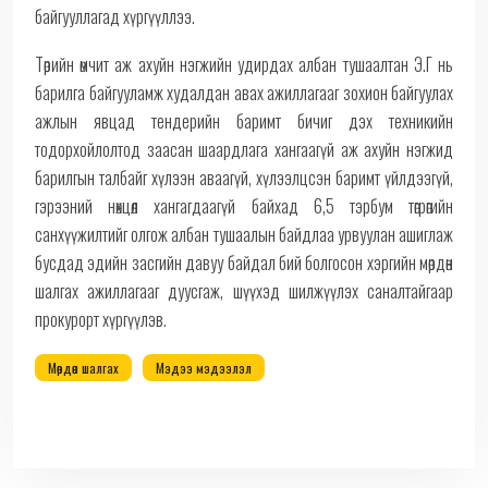
байгууллагад хүргүүллээ.
Төрийн өмчит аж ахуйн нэгжийн удирдах албан тушаалтан Э.Г нь
барилга байгууламж худалдан авах ажиллагааг зохион байгуулах
ажлын явцад тендерийн баримт бичиг дэх техникийн
тодорхойлолтод заасан шаардлага хангаагүй аж ахуйн нэгжид
барилгын талбайг хүлээн аваагүй, хүлээлцсэн баримт үйлдээгүй,
гэрээний нөхцөл хангагдаагүй байхад 6,5 тэрбум төгрөгийн
санхүүжилтийг олгож албан тушаалын байдлаа урвуулан ашиглаж
бусдад эдийн засгийн давуу байдал бий болгосон хэргийн мөрдөн
шалгах ажиллагааг дуусгаж, шүүхэд шилжүүлэх саналтайгаар
прокурорт хүргүүлэв.
Мөрдөн шалгах
Мэдээ мэдээлэл