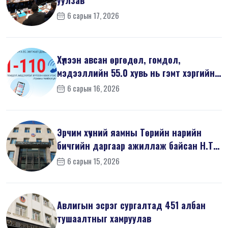
6 сарын 17, 2026
Хүлээн авсан өргөдөл, гомдол,
мэдээллийн 55.0 хувь нь гэмт хэргийн
шин...
6 сарын 16, 2026
Эрчим хүчний яамны Төрийн нарийн
бичгийн даргаар ажиллаж байсан Н.Т
на...
6 сарын 15, 2026
Авлигын эсрэг сургалтад 451 албан
тушаалтныг хамруулав