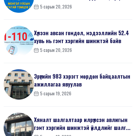
5 сарын 20, 2026
Хүлээн авсан гомдол, мэдээллийн 52.4
хувь нь гэмт хэргийн шинжтэй байв
5 сарын 20, 2026
Эрүүгийн 983 хэрэгт мөрдөн байцаалтын
ажиллагаа явуулав
5 сарын 19, 2026
Хяналт шалгалтаар илрүүлсэн авлигын
гэмт хэргийн шинжтэй үйлдлийг шалг...