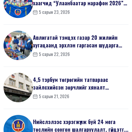
хаагчид “Улаанбаатар марафон 2026”-
д оро...
5 сарын 23, 2026
Авлигатай тэмцэх газар 20 жилийн
хугацаанд эрхлэн гаргасан шударга
ёсн...
5 сарын 22, 2026
4,5 тэрбум төгрөгийн татвараас
зайлсхийсэн зөрчлийг хяналт
шалгалтаар ...
5 сарын 21, 2026
Нийслэлээс хэрэгжүүлж буй 24 мега
төслийн сонгон шалгаруулалт, гүйцэтг...