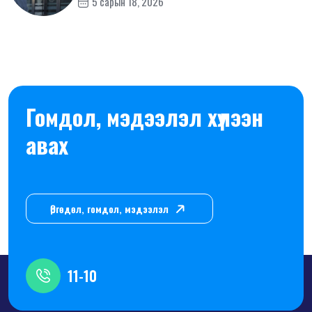
5 сарын 18, 2026
Гомдол, мэдээлэл хүлээн
авах
Өргөдөл, гомдол, мэдээлэл
11-10