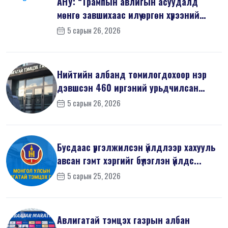
АНУ: “Трампын авлигын асуудалд
мөнгө завшихаас илүү өргөн хүрээний
шин...
5 сарын 26, 2026
Нийтийн албанд томилогдохоор нэр
дэвшсэн 460 иргэний урьдчилсан
мэдүүл...
5 сарын 26, 2026
Бусдаас үргэлжилсэн үйлдлээр хахууль
авсан гэмт хэргийг бүлэглэн үйлдс...
5 сарын 25, 2026
Авлигатай тэмцэх газрын албан