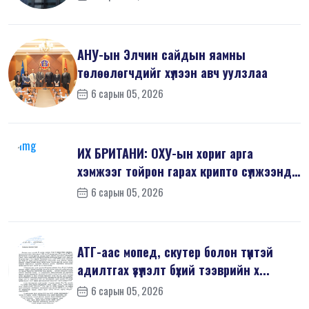
АНУ-ын Элчин сайдын яамны
төлөөлөгчдийг хүлээн авч уулзлаа
6 сарын 05, 2026
ИХ БРИТАНИ: ОХУ-ын хориг арга
хэмжээг тойрон гарах крипто сүлжээнд
хор...
6 сарын 05, 2026
АТГ-аас мопед, скутер болон түүнтэй
адилтгах үзүүлэлт бүхий тээврийн х...
6 сарын 05, 2026