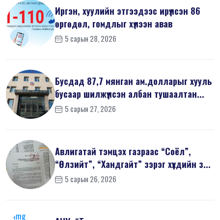
Иргэн, хуулийн этгээдээс ирүүлсэн 86
өргөдөл, гомдлыг хүлээн авав
5 сарын 28, 2026
Бусдад 87,7 мянган ам.долларыг хууль
бусаар шилжүүлсэн албан тушаалтан...
5 сарын 27, 2026
Авлигатай тэмцэх газраас “Соёл”,
“Өлзийт”, “Хандгайт” зэрэг хүүхдийн з...
5 сарын 26, 2026