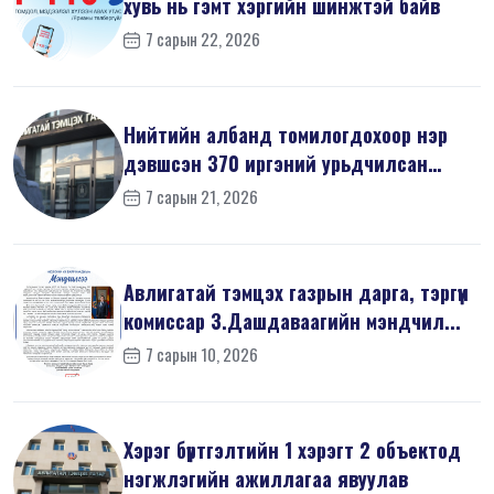
хувь нь гэмт хэргийн шинжтэй байв
7 сарын 22, 2026
Нийтийн албанд томилогдохоор нэр
дэвшсэн 370 иргэний урьдчилсан
мэдүүл...
7 сарын 21, 2026
Авлигатай тэмцэх газрын дарга, тэргүүн
комиссар З.Дашдаваагийн мэндчил...
7 сарын 10, 2026
Хэрэг бүртгэлтийн 1 хэрэгт 2 объектод
нэгжлэгийн ажиллагаа явуулав