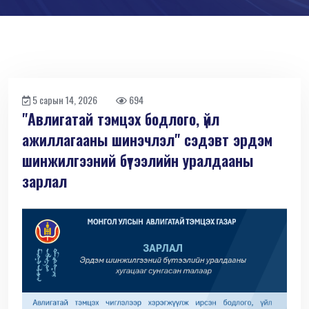
5 сарын 14, 2026
694
"Авлигатай тэмцэх бодлого, үйл
ажиллагааны шинэчлэл" сэдэвт эрдэм
шинжилгээний бүтээлийн уралдааны
зарлал