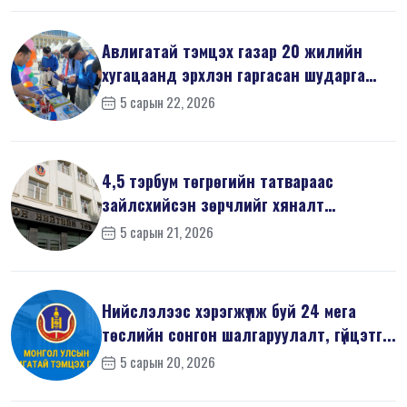
Авлигатай тэмцэх газар 20 жилийн
хугацаанд эрхлэн гаргасан шударга
ёсн...
5 сарын 22, 2026
4,5 тэрбум төгрөгийн татвараас
зайлсхийсэн зөрчлийг хяналт
шалгалтаар ...
5 сарын 21, 2026
Нийслэлээс хэрэгжүүлж буй 24 мега
төслийн сонгон шалгаруулалт, гүйцэтг...
5 сарын 20, 2026