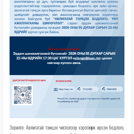
Зорилго: Авлигатай тэмцэх чиглэлээр хэрэгжүүлж ирсэн бодлого,