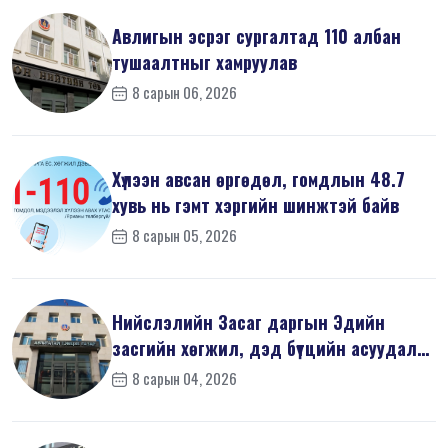
Авлигын эсрэг сургалтад 110 албан
тушаалтныг хамруулав
8 сарын 06, 2026
Хүлээн авсан өргөдөл, гомдлын 48.7
хувь нь гэмт хэргийн шинжтэй байв
8 сарын 05, 2026
Нийслэлийн Засаг даргын Эдийн
засгийн хөгжил, дэд бүтцийн асуудал
хари...
8 сарын 04, 2026