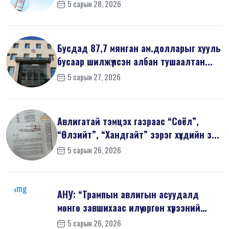
5 сарын 28, 2026
Бусдад 87,7 мянган ам.долларыг хууль
бусаар шилжүүлсэн албан тушаалтан...
5 сарын 27, 2026
Авлигатай тэмцэх газраас “Соёл”,
“Өлзийт”, “Хандгайт” зэрэг хүүхдийн з...
5 сарын 26, 2026
АНУ: “Трампын авлигын асуудалд
мөнгө завшихаас илүү өргөн хүрээний
шин...
5 сарын 26, 2026