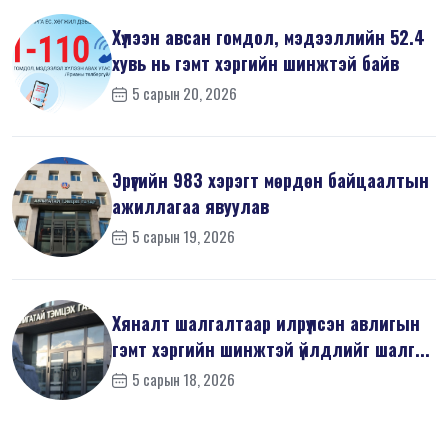
Хүлээн авсан гомдол, мэдээллийн 52.4
хувь нь гэмт хэргийн шинжтэй байв
5 сарын 20, 2026
Эрүүгийн 983 хэрэгт мөрдөн байцаалтын
ажиллагаа явуулав
5 сарын 19, 2026
Хяналт шалгалтаар илрүүлсэн авлигын
гэмт хэргийн шинжтэй үйлдлийг шалг...
5 сарын 18, 2026