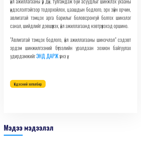
үйл ажиллагааны үр дүн, тулгамдаж буй асуудлыг шинжлэх ухааны
үндэслэлтэйгээр тодорхойлох, цаашдын бодлого, эрх зүйн орчин,
авлигатай тэмцэх арга барилыг боловсронгуй болгох шинэлэг
санал, шийдлийг дэвшүүлэх, үйл ажиллагаанд нэвтрүүлэхэд оршино.
"Авлигатай тэмцэх бодлого, үйл ажиллагааны шинэчлэл" сэдэвт
эрдэм шинжилгээний бүтээлийн уралдаан зохион байгуулах
удирдамжийг
ЭНД ДАРЖ
үзнэ үү.
Үндэсний хөтөлбөр
Мэдээ мэдээлэл