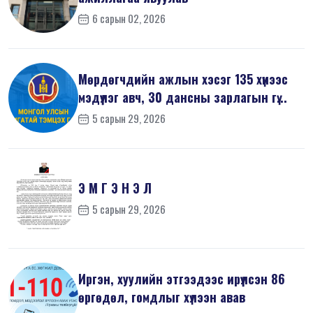
6 сарын 02, 2026
Мөрдөгчдийн ажлын хэсэг 135 хүнээс
мэдүүлэг авч, 30 дансны зарлагын гү...
5 сарын 29, 2026
Э М Г Э Н Э Л
5 сарын 29, 2026
Иргэн, хуулийн этгээдээс ирүүлсэн 86
өргөдөл, гомдлыг хүлээн авав