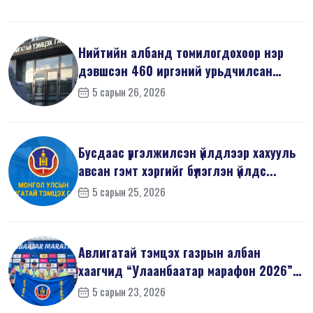
Нийтийн албанд томилогдохоор нэр
дэвшсэн 460 иргэний урьдчилсан
мэдүүл...
5 сарын 26, 2026
Бусдаас үргэлжилсэн үйлдлээр хахууль
авсан гэмт хэргийг бүлэглэн үйлдс...
5 сарын 25, 2026
Авлигатай тэмцэх газрын албан
хаагчид “Улаанбаатар марафон 2026”-
д оро...
5 сарын 23, 2026