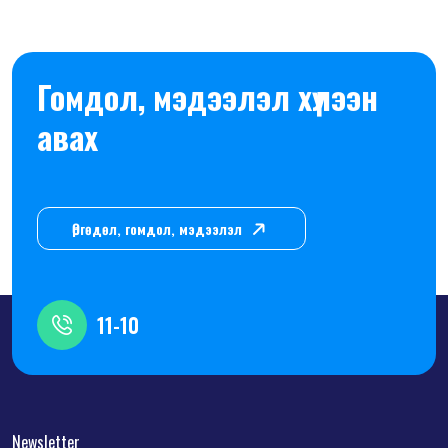
Гомдол, мэдээлэл хүлээн
авах
Өргөдөл, гомдол, мэдээлэл
11-10
Newsletter