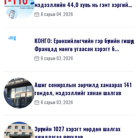
мэдээллийн 44,0 хувь нь гэмт хэргийн
шин...
6 сарын 04, 2026
КОНГО: Ерөнхийлөгчийн гэр бүлийн гишүүд
Францад мөнгө угаасан хэрэгт б...
6 сарын 03, 2026
Ашиг сонирхлын зөрчилд хамаарах 141
гомдол, мэдээллийг хянан шалгав
6 сарын 03, 2026
Эрүүгийн 1027 хэрэгт мөрдөн шалгах
ажиллагаа явуулав