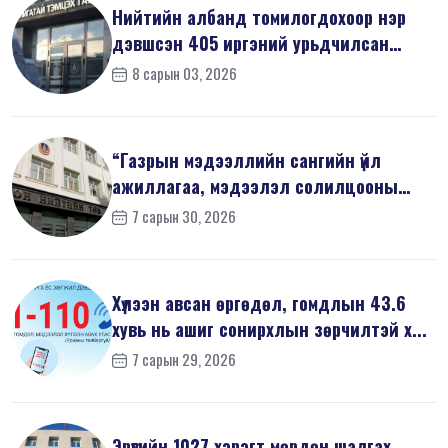
Нийтийн албанд томилогдохоор нэр
дэвшсэн 405 иргэний урьдчилсан
мэдүүл...
8 сарын 03, 2026
“Газрын мэдээллийн сангийн үйл
ажиллагаа, мэдээлэл солилцооны
журам”-...
7 сарын 30, 2026
Хүлээн авсан өргөдөл, гомдлын 43.6
хувь нь ашиг сонирхлын зөрчилтэй х...
7 сарын 29, 2026
Эрүүгийн 1027 хэрэгт мөрдөн шалгах