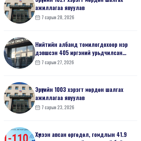
ажиллагаа явуулав
7 сарын 28, 2026
Нийтийн албанд томилогдохоор нэр
дэвшсэн 405 иргэний урьдчилсан
мэдүүл...
7 сарын 27, 2026
Эрүүгийн 1003 хэрэгт мөрдөн шалгах
ажиллагаа явуулав
7 сарын 23, 2026
Хүлээн авсан өргөдөл, гомдлын 41.9