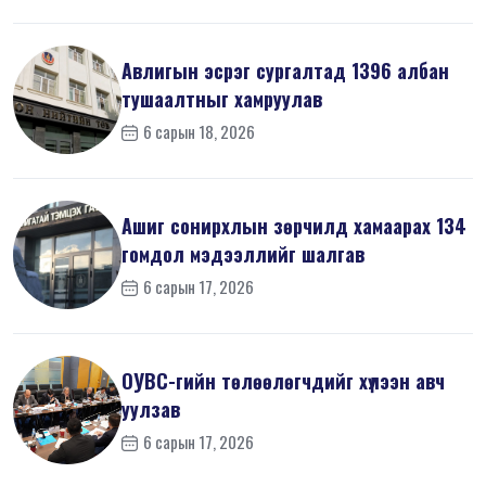
Авлигын эсрэг сургалтад 1396 албан
тушаалтныг хамруулав
6 сарын 18, 2026
Ашиг сонирхлын зөрчилд хамаарах 134
гомдол мэдээллийг шалгав
6 сарын 17, 2026
ОУВС-гийн төлөөлөгчдийг хүлээн авч
уулзав
6 сарын 17, 2026