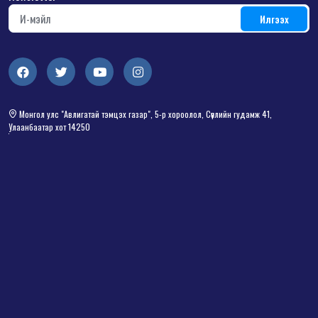
Монгол улс "Авлигатай тэмцэх газар", 5-р хороолол, Сөүлийн гудамж 41,
Улаанбаатар хот 14250