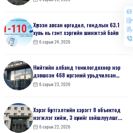
Хүлээн авсан өргөдөл, гомдлын 63.1
хувь нь гэмт хэргийн шинжтэй байв
6 сарын 24, 2026
Нийтийн албанд томилогдохоор нэр
дэвшсэн 468 иргэний урьдчилсан
мэдүүл...
6 сарын 23, 2026
Хэрэг бүртгэлтийн хэрэгт 8 объектод
нэгжлэг хийж, 3 хүнийг хойшлуулшг...
6 сарын 22, 2026