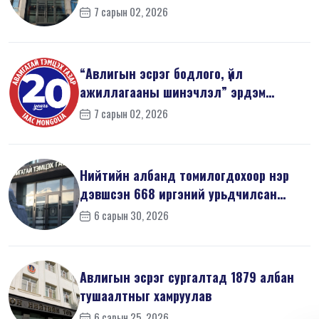
7 сарын 02, 2026
“Авлигын эсрэг бодлого, үйл
ажиллагааны шинэчлэл” эрдэм
шинжилгээний б...
7 сарын 02, 2026
Нийтийн албанд томилогдохоор нэр
дэвшсэн 668 иргэний урьдчилсан
мэдүүл...
6 сарын 30, 2026
Авлигын эсрэг сургалтад 1879 албан
тушаалтныг хамруулав
6 сарын 25, 2026