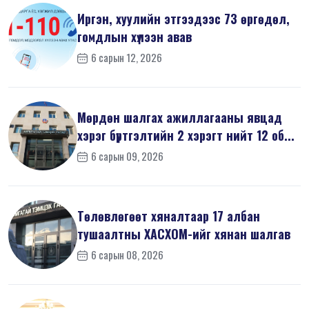
Иргэн, хуулийн этгээдээс 73 өргөдөл,
гомдлын хүлээн авав
6 сарын 12, 2026
Мөрдөн шалгах ажиллагааны явцад
хэрэг бүртгэлтийн 2 хэрэгт нийт 12 об...
6 сарын 09, 2026
Төлөвлөгөөт хяналтаар 17 албан
тушаалтны ХАСХОМ-ийг хянан шалгав
6 сарын 08, 2026