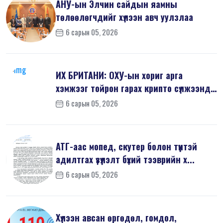
АНУ-ын Элчин сайдын яамны
төлөөлөгчдийг хүлээн авч уулзлаа
6 сарын 05, 2026
ИХ БРИТАНИ: ОХУ-ын хориг арга
хэмжээг тойрон гарах крипто сүлжээнд
хор...
6 сарын 05, 2026
АТГ-аас мопед, скутер болон түүнтэй
адилтгах үзүүлэлт бүхий тээврийн х...
6 сарын 05, 2026
Хүлээн авсан өргөдөл, гомдол,