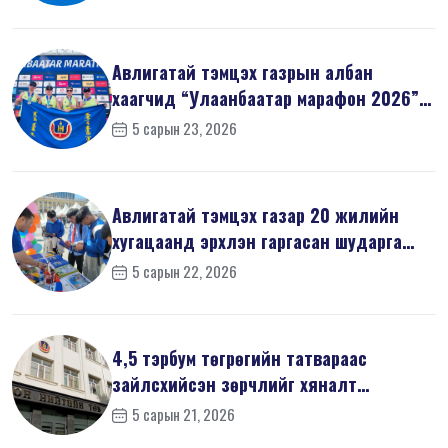
Авлигатай тэмцэх газрын албан
хаагчид “Улаанбаатар марафон 2026”-
д оро...
5 сарын 23, 2026
Авлигатай тэмцэх газар 20 жилийн
хугацаанд эрхлэн гаргасан шударга
ёсн...
5 сарын 22, 2026
4,5 тэрбум төгрөгийн татвараас
зайлсхийсэн зөрчлийг хяналт
шалгалтаар ...
5 сарын 21, 2026