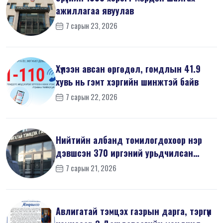
ажиллагаа явуулав
7 сарын 23, 2026
Хүлээн авсан өргөдөл, гомдлын 41.9
хувь нь гэмт хэргийн шинжтэй байв
7 сарын 22, 2026
Нийтийн албанд томилогдохоор нэр
дэвшсэн 370 иргэний урьдчилсан
мэдүүл...
7 сарын 21, 2026
Авлигатай тэмцэх газрын дарга, тэргүүн