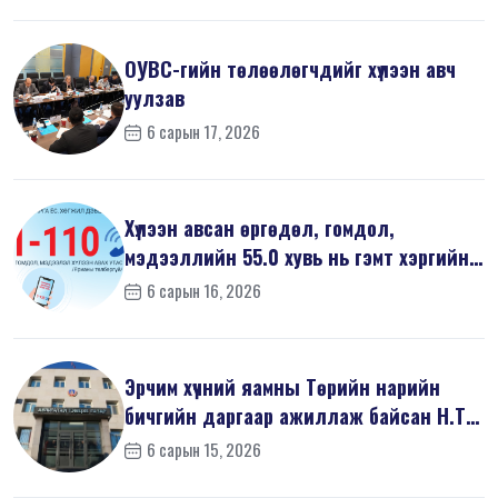
ОУВС-гийн төлөөлөгчдийг хүлээн авч
уулзав
6 сарын 17, 2026
Хүлээн авсан өргөдөл, гомдол,
мэдээллийн 55.0 хувь нь гэмт хэргийн
шин...
6 сарын 16, 2026
Эрчим хүчний яамны Төрийн нарийн
бичгийн даргаар ажиллаж байсан Н.Т
на...
6 сарын 15, 2026