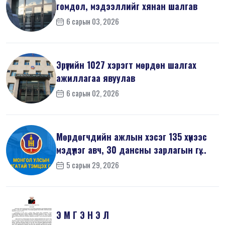
гомдол, мэдээллийг хянан шалгав
6 сарын 03, 2026
Эрүүгийн 1027 хэрэгт мөрдөн шалгах
ажиллагаа явуулав
6 сарын 02, 2026
Мөрдөгчдийн ажлын хэсэг 135 хүнээс
мэдүүлэг авч, 30 дансны зарлагын гү...
5 сарын 29, 2026
Э М Г Э Н Э Л