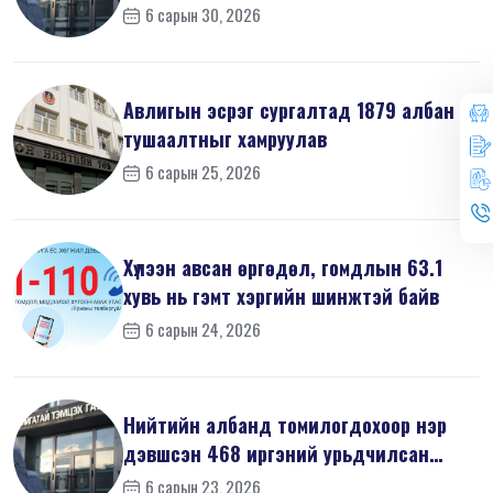
мэдүүл...
6 сарын 30, 2026
Авлигын эсрэг сургалтад 1879 албан
тушаалтныг хамруулав
6 сарын 25, 2026
Хүлээн авсан өргөдөл, гомдлын 63.1
хувь нь гэмт хэргийн шинжтэй байв
6 сарын 24, 2026
Нийтийн албанд томилогдохоор нэр
дэвшсэн 468 иргэний урьдчилсан
мэдүүл...
6 сарын 23, 2026