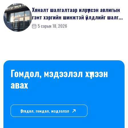
Хяналт шалгалтаар илрүүлсэн авлигын
гэмт хэргийн шинжтэй үйлдлийг шалг...
5 сарын 18, 2026
Гомдол, мэдээлэл хүлээн
авах
Өргөдөл, гомдол, мэдээлэл