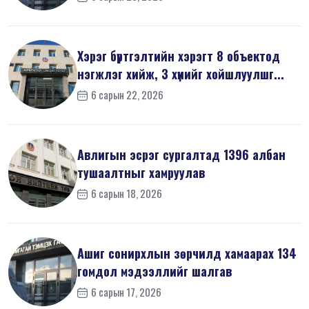
Хэрэг бүртгэлтийн хэрэгт 8 объектод
нэгжлэг хийж, 3 хүнийг хойшлуулшг...
6 сарын 22, 2026
Авлигын эсрэг сургалтад 1396 албан
тушаалтныг хамруулав
6 сарын 18, 2026
Ашиг сонирхлын зөрчилд хамаарах 134
гомдол мэдээллийг шалгав
6 сарын 17, 2026