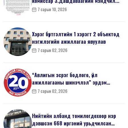
комиссар З.Дашдаваагийн мэндчил...
7 сарын 10, 2026
Хэрэг бүртгэлтийн 1 хэрэгт 2 объектод
нэгжлэгийн ажиллагаа явуулав
7 сарын 02, 2026
“Авлигын эсрэг бодлого, үйл
ажиллагааны шинэчлэл” эрдэм
шинжилгээний б...
7 сарын 02, 2026
Нийтийн албанд томилогдохоор нэр
дэвшсэн 668 иргэний урьдчилсан