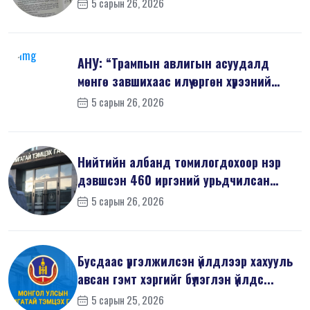
5 сарын 26, 2026
АНУ: “Трампын авлигын асуудалд
мөнгө завшихаас илүү өргөн хүрээний
шин...
5 сарын 26, 2026
Нийтийн албанд томилогдохоор нэр
дэвшсэн 460 иргэний урьдчилсан
мэдүүл...
5 сарын 26, 2026
Бусдаас үргэлжилсэн үйлдлээр хахууль
авсан гэмт хэргийг бүлэглэн үйлдс...
5 сарын 25, 2026