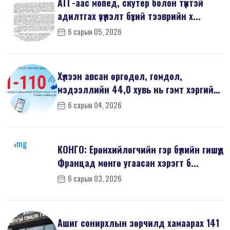
АТГ-аас мопед, скутер болон түүнтэй
адилтгах үзүүлэлт бүхий тээврийн х...
6 сарын 05, 2026
Хүлээн авсан өргөдөл, гомдол,
мэдээллийн 44,0 хувь нь гэмт хэргийн
шин...
6 сарын 04, 2026
КОНГО: Ерөнхийлөгчийн гэр бүлийн гишүүд
Францад мөнгө угаасан хэрэгт б...
6 сарын 03, 2026
Ашиг сонирхлын зөрчилд хамаарах 141