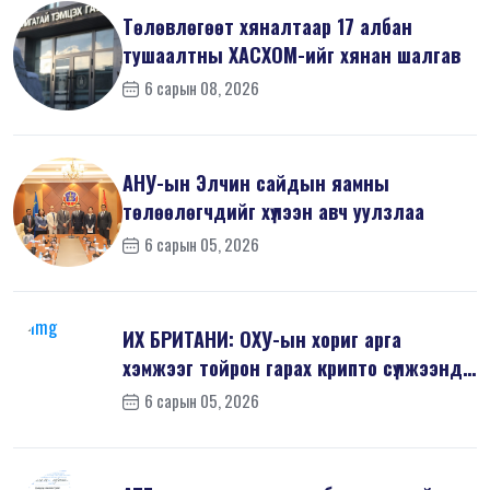
Төлөвлөгөөт хяналтаар 17 албан
тушаалтны ХАСХОМ-ийг хянан шалгав
6 сарын 08, 2026
АНУ-ын Элчин сайдын яамны
төлөөлөгчдийг хүлээн авч уулзлаа
6 сарын 05, 2026
ИХ БРИТАНИ: ОХУ-ын хориг арга
хэмжээг тойрон гарах крипто сүлжээнд
хор...
6 сарын 05, 2026