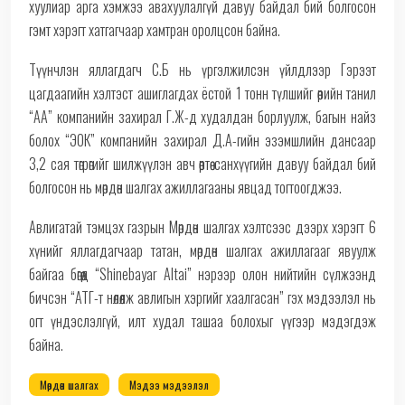
хуулиар арга хэмжээ авахуулалгүй давуу байдал бий болгосон
гэмт хэрэгт хатгагчаар хамтран оролцсон байна.
Түүнчлэн яллагдагч С.Б нь үргэлжилсэн үйлдлээр Гэрээт
цагдаагийн хэлтэст ашиглагдах ёстой 1 тонн түлшийг өөрийн танил
“АА” компанийн захирал Г.Ж-д худалдан борлуулж, багын найз
болох “ЭОК” компанийн захирал Д.А-гийн эзэмшлийн дансаар
3,2 сая төгрөгийг шилжүүлэн авч өөртөө санхүүгийн давуу байдал бий
болгосон нь мөрдөн шалгах ажиллагааны явцад тогтоогджээ.
Авлигатай тэмцэх газрын Мөрдөн шалгах хэлтсээс дээрх хэрэгт 6
хүнийг яллагдагчаар татан, мөрдөн шалгах ажиллагааг явуулж
байгаа бөгөөд “Shinebayar Altai” нэрээр олон нийтийн сүлжээнд
бичсэн “АТГ-т нөлөөлж авлигын хэргийг хаалгасан” гэх мэдээлэл нь
огт үндэслэлгүй, илт худал ташаа болохыг үүгээр мэдэгдэж
байна.
Мөрдөн шалгах
Мэдээ мэдээлэл