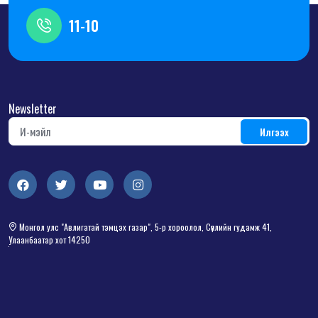
11-10
Newsletter
Монгол улс "Авлигатай тэмцэх газар", 5-р хороолол, Сөүлийн гудамж 41,
Улаанбаатар хот 14250