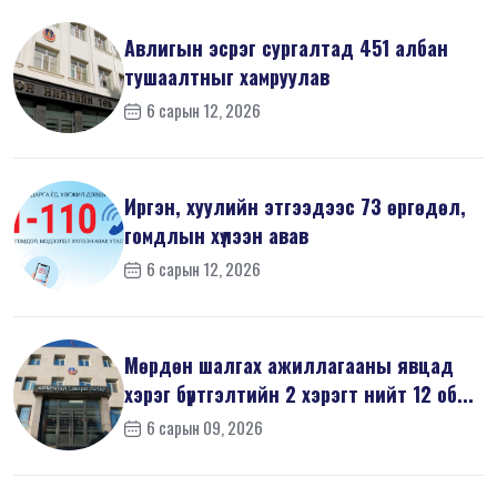
Авлигын эсрэг сургалтад 451 албан
тушаалтныг хамруулав
6 сарын 12, 2026
Иргэн, хуулийн этгээдээс 73 өргөдөл,
гомдлын хүлээн авав
6 сарын 12, 2026
Мөрдөн шалгах ажиллагааны явцад
хэрэг бүртгэлтийн 2 хэрэгт нийт 12 об...
6 сарын 09, 2026