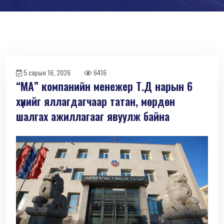
5 сарын 16, 2026
6416
“МА” компанийн менежер Т.Д нарын 6
хүнийг яллагдагчаар татан, мөрдөн
шалгах ажиллагааг явуулж байна