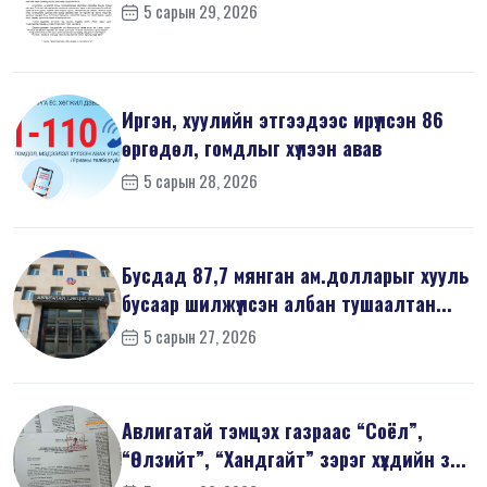
5 сарын 29, 2026
Иргэн, хуулийн этгээдээс ирүүлсэн 86
өргөдөл, гомдлыг хүлээн авав
5 сарын 28, 2026
Бусдад 87,7 мянган ам.долларыг хууль
бусаар шилжүүлсэн албан тушаалтан...
5 сарын 27, 2026
Авлигатай тэмцэх газраас “Соёл”,
“Өлзийт”, “Хандгайт” зэрэг хүүхдийн з...