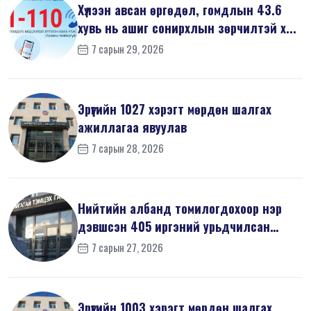
Хүлээн авсан өргөдөл, гомдлын 43.6
хувь нь ашиг сонирхлын зөрчилтэй х...
7 сарын 29, 2026
Эрүүгийн 1027 хэрэгт мөрдөн шалгах
ажиллагаа явуулав
7 сарын 28, 2026
Нийтийн албанд томилогдохоор нэр
дэвшсэн 405 иргэний урьдчилсан
мэдүүл...
7 сарын 27, 2026
Эрүүгийн 1003 хэрэгт мөрдөн шалгах