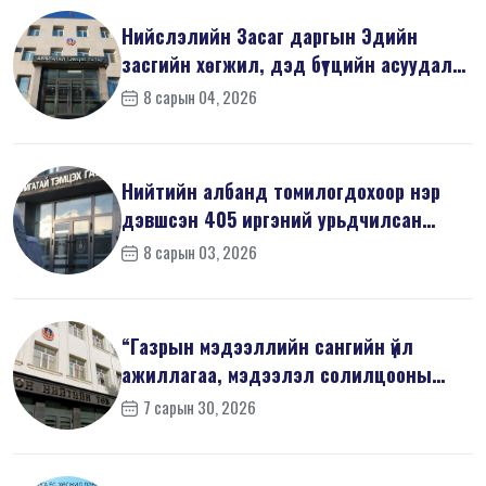
Нийслэлийн Засаг даргын Эдийн
засгийн хөгжил, дэд бүтцийн асуудал
хари...
8 сарын 04, 2026
Нийтийн албанд томилогдохоор нэр
дэвшсэн 405 иргэний урьдчилсан
мэдүүл...
8 сарын 03, 2026
“Газрын мэдээллийн сангийн үйл
ажиллагаа, мэдээлэл солилцооны
журам”-...
7 сарын 30, 2026