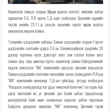
Авлигатай тэмцэх газрын Мөрдөн шалгах хэлтэст нийтийн албан
тушаалтан С.Б, П.Я, иргэн Т.Д нарт холбогдох Эрүүгийн хуулийн
тусгай ангийн 22.1.1-д заасан эрүүгийн хэрэгт мөрдөн шалгах
ажиллагаа явуулж байна.
Тээврийн цагдаагийн албаны Замын цагдаагийн газрын Гэрээт
цагдаагийн хэлтсийн дарга С.Б нь Сонгинохайрхан дүүргийн 20
дугаар хорооны нутаг дэвсгэрт авто зам сэтлэх болон авто
замын орц, гарц шинээр гаргах зорилгоор замын байгууламжийг
эвдэж гэмтээсэн “МА” компанийн гаргасан зөрчлийг илрүүлсэн
Замын цагдаагийн хэлтсийн чиглэлийн ахлах зохицуулагч П.Я руу
“МА” компанийн менежер Т.Д-ын гуйлтаар, утсаар холбогдон
“Наадхаа зохицуулаад нэг удаа чимээгүй болгочих” гэх хууль бус
үүрэг чиглэлийг өгч, уг зөрчлийг эрх бүхий албан тушаалтнаар
шалгуулахгүй байх ашиг сонирхлын үүднээс албан тушаалын
байдлаа урвуулан ашиглаж, “МА” компанид Зөрчлийн тухай