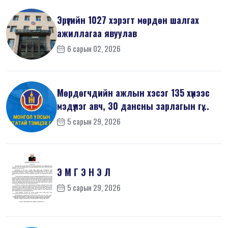
Эрүүгийн 1027 хэрэгт мөрдөн шалгах
ажиллагаа явуулав
6 сарын 02, 2026
Мөрдөгчдийн ажлын хэсэг 135 хүнээс
мэдүүлэг авч, 30 дансны зарлагын гү...
5 сарын 29, 2026
Э М Г Э Н Э Л
5 сарын 29, 2026