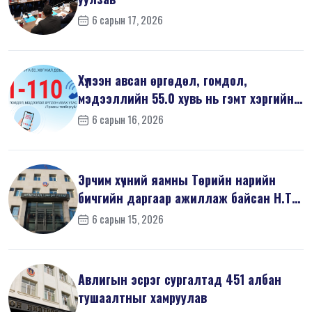
6 сарын 17, 2026
Хүлээн авсан өргөдөл, гомдол,
мэдээллийн 55.0 хувь нь гэмт хэргийн
шин...
6 сарын 16, 2026
Эрчим хүчний яамны Төрийн нарийн
бичгийн даргаар ажиллаж байсан Н.Т
на...
6 сарын 15, 2026
Авлигын эсрэг сургалтад 451 албан
тушаалтныг хамруулав