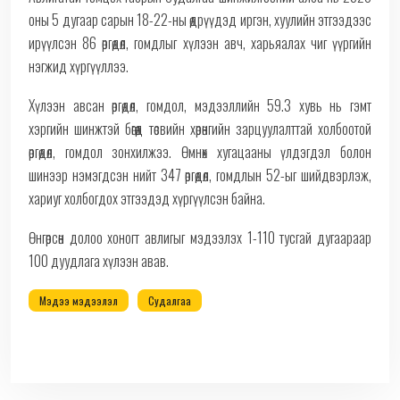
оны 5 дугаар сарын 18-22-ны өдрүүдэд иргэн, хуулийн этгээдээс
ирүүлсэн 86 өргөдөл, гомдлыг хүлээн авч, харьяалах чиг үүргийн
нэгжид хүргүүллээ.
Хүлээн авсан өргөдөл, гомдол, мэдээллийн 59.3 хувь нь гэмт
хэргийн шинжтэй бөгөөд төсвийн хөрөнгийн зарцуулалттай холбоотой
өргөдөл, гомдол зонхилжээ. Өмнөх хугацааны үлдэгдэл болон
шинээр нэмэгдсэн нийт 347 өргөдөл, гомдлын 52-ыг шийдвэрлэж,
хариуг холбогдох этгээдэд хүргүүлсэн байна.
Өнгөрсөн долоо хоногт авлигыг мэдээлэх 1-110 тусгай дугаараар
100 дуудлага хүлээн авав.
Мэдээ мэдээлэл
Судалгаа