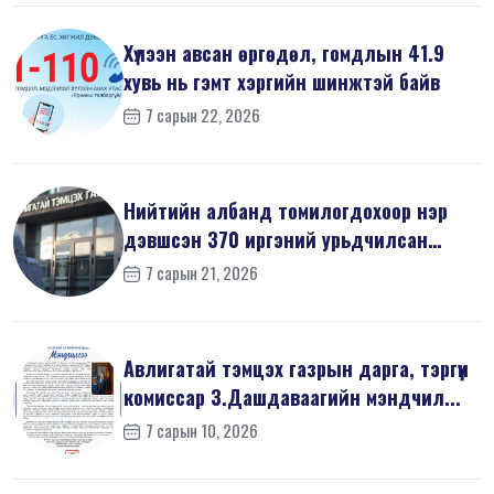
Хүлээн авсан өргөдөл, гомдлын 41.9
хувь нь гэмт хэргийн шинжтэй байв
7 сарын 22, 2026
Нийтийн албанд томилогдохоор нэр
дэвшсэн 370 иргэний урьдчилсан
мэдүүл...
7 сарын 21, 2026
Авлигатай тэмцэх газрын дарга, тэргүүн
комиссар З.Дашдаваагийн мэндчил...
7 сарын 10, 2026