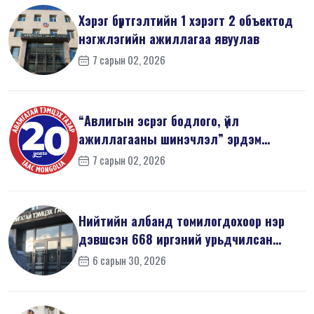
Хэрэг бүртгэлтийн 1 хэрэгт 2 объектод
нэгжлэгийн ажиллагаа явуулав
7 сарын 02, 2026
“Авлигын эсрэг бодлого, үйл
ажиллагааны шинэчлэл” эрдэм
шинжилгээний б...
7 сарын 02, 2026
Нийтийн албанд томилогдохоор нэр
дэвшсэн 668 иргэний урьдчилсан
мэдүүл...
6 сарын 30, 2026