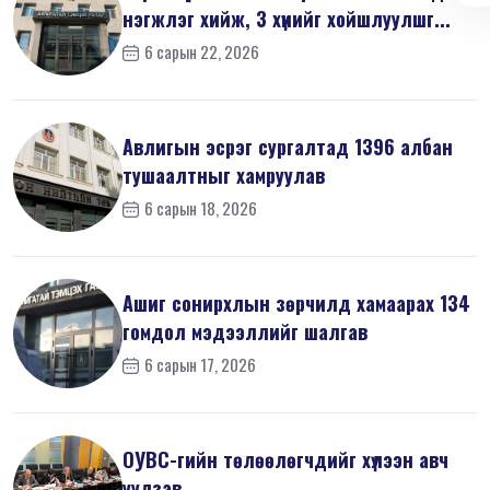
нэгжлэг хийж, 3 хүнийг хойшлуулшг...
6 сарын 22, 2026
Авлигын эсрэг сургалтад 1396 албан
тушаалтныг хамруулав
6 сарын 18, 2026
Ашиг сонирхлын зөрчилд хамаарах 134
гомдол мэдээллийг шалгав
6 сарын 17, 2026
ОУВС-гийн төлөөлөгчдийг хүлээн авч
уулзав