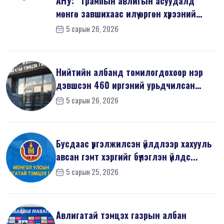
АНУ: “Трампын авлигын асуудалд
мөнгө завшихаас илүү өргөн хүрээний
шин...
5 сарын 26, 2026
Нийтийн албанд томилогдохоор нэр
дэвшсэн 460 иргэний урьдчилсан
мэдүүл...
5 сарын 26, 2026
Бусдаас үргэлжилсэн үйлдлээр хахууль
авсан гэмт хэргийг бүлэглэн үйлдс...
5 сарын 25, 2026
Авлигатай тэмцэх газрын албан