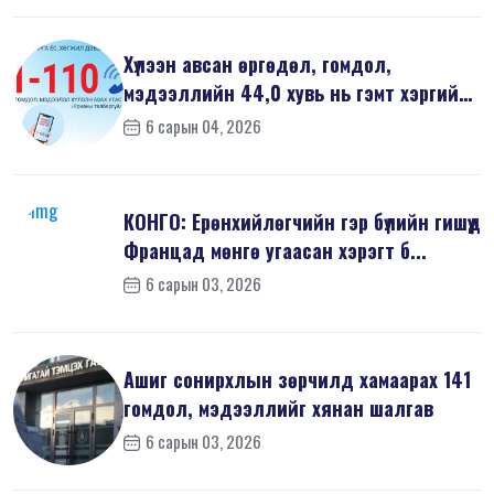
Хүлээн авсан өргөдөл, гомдол,
мэдээллийн 44,0 хувь нь гэмт хэргийн
шин...
6 сарын 04, 2026
КОНГО: Ерөнхийлөгчийн гэр бүлийн гишүүд
Францад мөнгө угаасан хэрэгт б...
6 сарын 03, 2026
Ашиг сонирхлын зөрчилд хамаарах 141
гомдол, мэдээллийг хянан шалгав
6 сарын 03, 2026