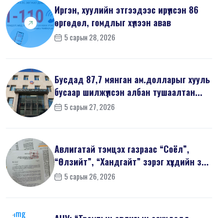
Иргэн, хуулийн этгээдээс ирүүлсэн 86
өргөдөл, гомдлыг хүлээн авав
5 сарын 28, 2026
Бусдад 87,7 мянган ам.долларыг хууль
бусаар шилжүүлсэн албан тушаалтан...
5 сарын 27, 2026
Авлигатай тэмцэх газраас “Соёл”,
“Өлзийт”, “Хандгайт” зэрэг хүүхдийн з...
5 сарын 26, 2026