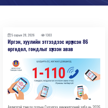
5 сарын 28, 2026
1303
Иргэн, хуулийн этгээдээс ирүүлсэн 86
өргөдөл, гомдлыг хүлээн авав
Авлигатай тэмцэх газрын Судалгаа шинжилгээний алба нь 2026