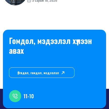
5 сарын 18, 2026
Гомдол, мэдээлэл хүлээн
авах
Өргөдөл, гомдол, мэдээлэл
11-10