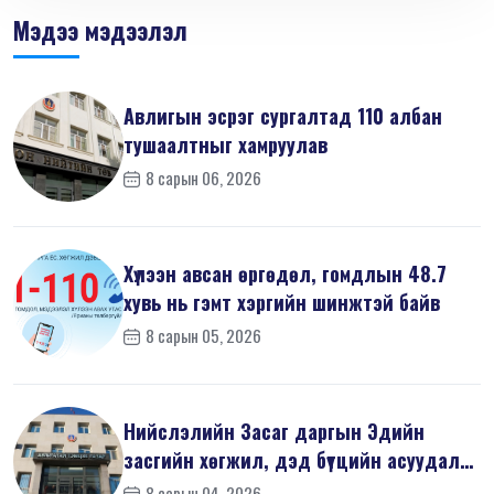
Мэдээ мэдээлэл
Авлигын эсрэг сургалтад 110 албан
тушаалтныг хамруулав
8 сарын 06, 2026
Хүлээн авсан өргөдөл, гомдлын 48.7
хувь нь гэмт хэргийн шинжтэй байв
8 сарын 05, 2026
Нийслэлийн Засаг даргын Эдийн
засгийн хөгжил, дэд бүтцийн асуудал
хари...
8 сарын 04, 2026