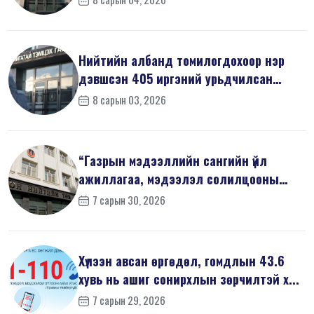
Нийтийн албанд томилогдохоор нэр
дэвшсэн 405 иргэний урьдчилсан
мэдүүл...
8 сарын 03, 2026
“Газрын мэдээллийн сангийн үйл
ажиллагаа, мэдээлэл солилцооны
журам”-...
7 сарын 30, 2026
Хүлээн авсан өргөдөл, гомдлын 43.6
хувь нь ашиг сонирхлын зөрчилтэй х...
7 сарын 29, 2026