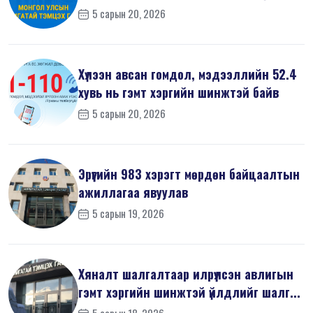
5 сарын 20, 2026
Хүлээн авсан гомдол, мэдээллийн 52.4
хувь нь гэмт хэргийн шинжтэй байв
5 сарын 20, 2026
Эрүүгийн 983 хэрэгт мөрдөн байцаалтын
ажиллагаа явуулав
5 сарын 19, 2026
Хяналт шалгалтаар илрүүлсэн авлигын
гэмт хэргийн шинжтэй үйлдлийг шалг...