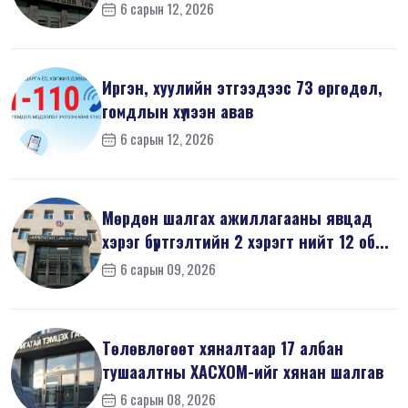
6 сарын 12, 2026
Иргэн, хуулийн этгээдээс 73 өргөдөл,
гомдлын хүлээн авав
6 сарын 12, 2026
Мөрдөн шалгах ажиллагааны явцад
хэрэг бүртгэлтийн 2 хэрэгт нийт 12 об...
6 сарын 09, 2026
Төлөвлөгөөт хяналтаар 17 албан
тушаалтны ХАСХОМ-ийг хянан шалгав
6 сарын 08, 2026