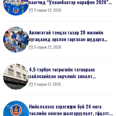
хаагчид “Улаанбаатар марафон 2026”-
д оро...
5 сарын 23, 2026
Авлигатай тэмцэх газар 20 жилийн
хугацаанд эрхлэн гаргасан шударга
ёсн...
5 сарын 22, 2026
4,5 тэрбум төгрөгийн татвараас
зайлсхийсэн зөрчлийг хяналт
шалгалтаар ...
5 сарын 21, 2026
Нийслэлээс хэрэгжүүлж буй 24 мега
төслийн сонгон шалгаруулалт, гүйцэтг...