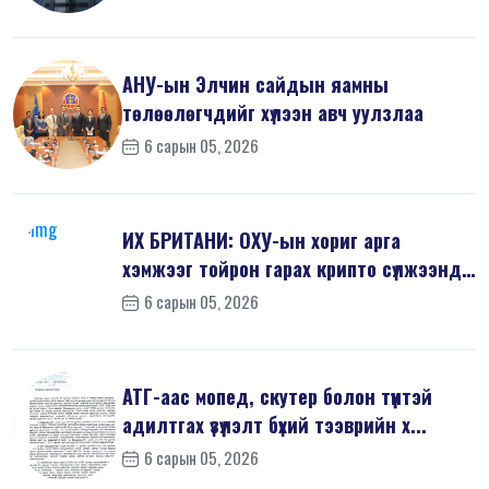
АНУ-ын Элчин сайдын яамны
төлөөлөгчдийг хүлээн авч уулзлаа
6 сарын 05, 2026
ИХ БРИТАНИ: ОХУ-ын хориг арга
хэмжээг тойрон гарах крипто сүлжээнд
хор...
6 сарын 05, 2026
АТГ-аас мопед, скутер болон түүнтэй
адилтгах үзүүлэлт бүхий тээврийн х...
6 сарын 05, 2026