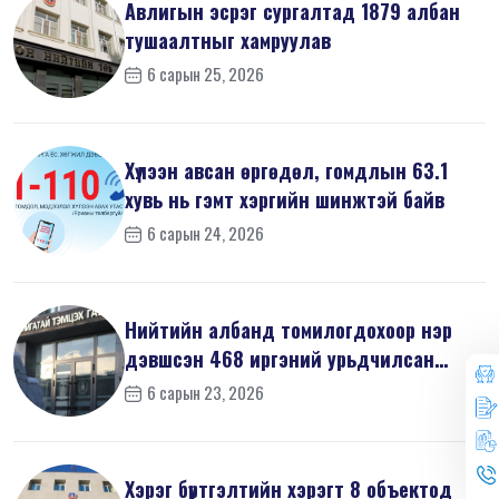
Авлигын эсрэг сургалтад 1879 албан
тушаалтныг хамруулав
6 сарын 25, 2026
Хүлээн авсан өргөдөл, гомдлын 63.1
хувь нь гэмт хэргийн шинжтэй байв
6 сарын 24, 2026
Нийтийн албанд томилогдохоор нэр
дэвшсэн 468 иргэний урьдчилсан
мэдүүл...
6 сарын 23, 2026
Хэрэг бүртгэлтийн хэрэгт 8 объектод