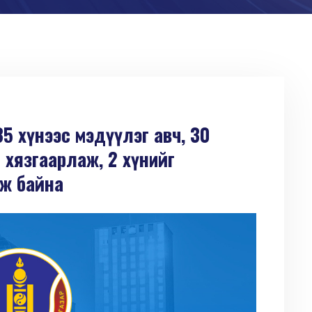
35 хүнээс мэдүүлэг авч, 30
 хязгаарлаж, 2 хүнийг
аж байна