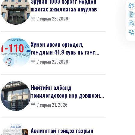
Эрүүгийн 1003 хэрэгт мөрдөн
шалгах ажиллагаа явуулав
7 сарын 23, 2026
Хүлээн авсан өргөдөл,
гомдлын 41.9 хувь нь гэмт
хэргийн шинжтэй байв
7 сарын 22, 2026
Нийтийн албанд
томилогдохоор нэр дэвшсэн
370 иргэний урьдчилсан
7 сарын 21, 2026
мэдүүл...
Авлигатай тэмцэх газрын