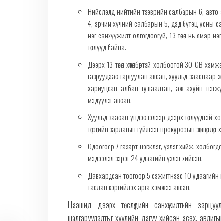
Нийслэлд нийтийн тээврийн салбарын 6, авто 
4, эрчим хүчний салбарын 5, дэд бүтэц усны салба
нэг санхүүжилт олгогдоогүй, 13 төсөл нь ямар 
төслүүд байна.
Дээрх 13 төсөл хөтөлбөртэй холбоотой 30 GB х
газруудаас гаргуулан авсан, хуульд зааснаар зө
хариуцсан албан тушаалтан, аж ахуйн нэгжүү
мэдүүлэг авсан.
Хуульд заасан үндэслэлээр дээрх төслүүдтэй 
төгрөгийн зарлагын гүйлгээг прокурорын зөвшөөрлөөр
Одоогоор 7 газарт нэгжлэг, үзлэг хийж, холбогд
мэдээлэл зэрэг 24 удаагийн үзлэг хийсэн.
Давхардсан тоогоор 5 сэжигтнээс 10 удаагийн м
таслан сэргийлэх арга хэмжээ авсан.
Цаашид дээрх төслүүдийн санхүүжилтийн зарцу
шалгаруулалтыг хуулийн дагуу хийсэн эсэх, авлиг