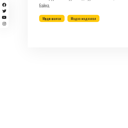
байна.
Мөрдөн шалгах
Мэдээ мэдээлэл