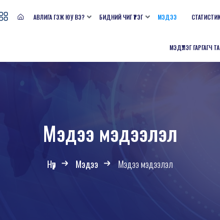
АВЛИГА ГЭЖ ЮУ ВЭ?
БИДНИЙ ЧИГ ҮҮРЭГ
МЭДЭЭ
СТАТИСТИ
МЭДҮҮЛЭГ ГАРГАГЧ Т
Мэдээ мэдээлэл
Нүүр
Мэдээ
Мэдээ мэдээлэл