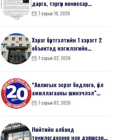
дарга, тэргүүн комиссар
З.Дашдаваагийн мэндчил...
7 сарын 10, 2026
Хэрэг бүртгэлтийн 1 хэрэгт 2
объектод нэгжлэгийн
ажиллагаа явуулав
7 сарын 02, 2026
“Авлигын эсрэг бодлого, үйл
ажиллагааны шинэчлэл”
эрдэм шинжилгээний б...
7 сарын 02, 2026
Нийтийн албанд
томилогдохоор нэр дэвшсэн