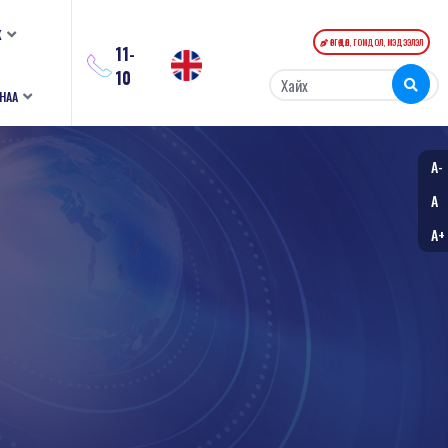
К
ӨРГӨДӨЛ, ГОМДОЛ, МЭДЭЭЛЭЛ
11-
10
АНАА
A-
A
A+