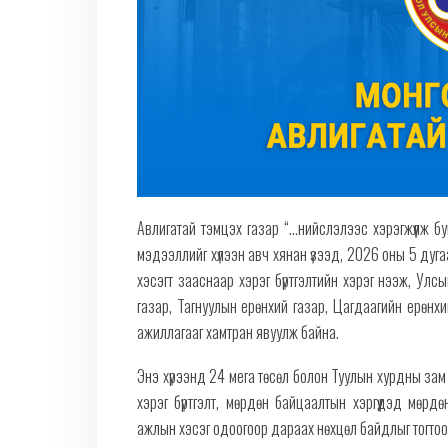
Авлигатай тэмцэх газар “...нийслэлээс хэрэгжүүлж бу
мэдээллийг хүлээн авч хянан үзээд, 2026 оны 5 дугаа
хэсэгт зааснаар хэрэг бүртгэлтийн хэрэг нээж, Ул
газар, Тагнуулын ерөнхий газар, Цагдаагийн ерөнх
ажиллагааг хамтран явуулж байна.
Энэ хүрээнд 24 мега төсөл болон Туулын хурдны зам 
хэрэг бүртгэлт, мөрдөн байцаалтын хэргүүдэд мөр
ажлын хэсэг одоогоор дараах нөхцөл байдлыг тогтоог