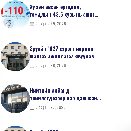
Хүлээн авсан өргөдөл,
гомдлын 43.6 хувь нь ашиг
сонирхлын зөрчилтэй х...
7 сарын 29, 2026
Эрүүгийн 1027 хэрэгт мөрдөн
шалгах ажиллагаа явуулав
7 сарын 28, 2026
Нийтийн албанд
томилогдохоор нэр дэвшсэн
405 иргэний урьдчилсан
7 сарын 27, 2026
мэдүүл...