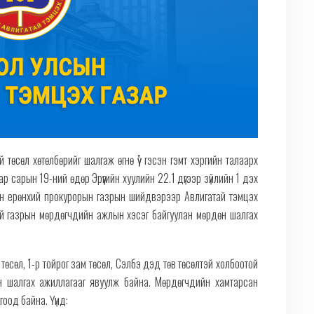
й төсөл хөтөлбөрийг шалгаж өгнө үү” гэсэн гэмт хэргийн талаарх
р сарын 19-ний өдөр Эрүүгийн хуулийн 22.1 дүгээр зүйлийн 1 дэх
сын ерөнхий прокурорын газрын шийдвэрээр Авлигатай тэмцэх
ий газрын мөрдөгчдийн ажлын хэсэг байгуулан мөрдөн шалгах
төсөл, 1-р тойрог зам төсөл, Сэлбэ дэд төв төсөлтэй холбоотой
дөн шалгах ажиллагааг явуулж байна. Мөрдөгчдийн хамтарсан
оод байна. Үүнд: