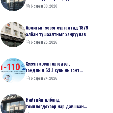
668 иргэний урьдчилсан
6 сарын 30, 2026
мэдүүл...
Авлигын эсрэг сургалтад 1879
албан тушаалтныг хамруулав
6 сарын 25, 2026
Хүлээн авсан өргөдөл,
гомдлын 63.1 хувь нь гэмт
хэргийн шинжтэй байв
6 сарын 24, 2026
Нийтийн албанд
томилогдохоор нэр дэвшсэн
468 иргэний урьдчилсан