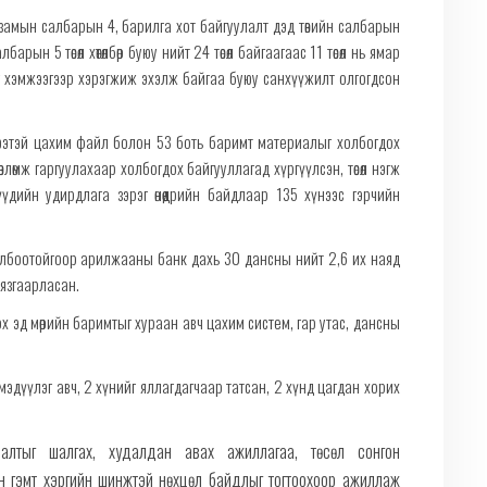
замын салбарын 4, барилга хот байгуулалт дэд төвийн салбарын
рын 5 төсөл хөтөлбөр буюу нийт 24 төсөл байгаагаас 11 төсөл нь ямар
нэг хэмжээгээр хэрэгжиж эхэлж байгаа буюу санхүүжилт олгогдсон
эмжээтэй цахим файл болон 53 боть баримт материалыг холбогдох
влөмж гаргуулахаар холбогдох байгууллагад хүргүүлсэн, төсөл нэгж
дийн удирдлага зэрэг өнөөдрийн байдлаар 135 хүнээс гэрчийн
холбоотойгоор арилжааны банк дахь 30 дансны нийт 2,6 их наяд
 хязгаарласан.
ох эд мөрийн баримтыг хураан авч цахим систем, гар утас, дансны
эдүүлэг авч, 2 хүнийг яллагдагчаар татсан, 2 хүнд цагдан хорих
улалтыг шалгах, худалдан авах ажиллагаа, төсөл сонгон
ын гэмт хэргийн шинжтэй нөхцөл байдлыг тогтоохоор ажиллаж