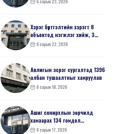
6 сарын 23, 2026
мэдүүл...
Хэрэг бүртгэлтийн хэрэгт 8
объектод нэгжлэг хийж, 3
хүнийг хойшлуулшг...
6 сарын 22, 2026
Авлигын эсрэг сургалтад 1396
албан тушаалтныг хамруулав
6 сарын 18, 2026
Ашиг сонирхлын зөрчилд
хамаарах 134 гомдол
мэдээллийг шалгав
6 сарын 17, 2026