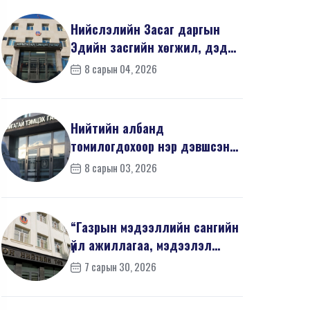
Нийслэлийн Засаг даргын
Эдийн засгийн хөгжил, дэд
бүтцийн асуудал хари...
8 сарын 04, 2026
Нийтийн албанд
томилогдохоор нэр дэвшсэн
405 иргэний урьдчилсан
8 сарын 03, 2026
мэдүүл...
“Газрын мэдээллийн сангийн
үйл ажиллагаа, мэдээлэл
солилцооны журам”-...
7 сарын 30, 2026