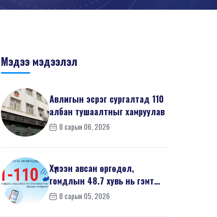
Мэдээ мэдээлэл
Авлигын эсрэг сургалтад 110
албан тушаалтныг хамруулав
8 сарын 06, 2026
Хүлээн авсан өргөдөл,
гомдлын 48.7 хувь нь гэмт
хэргийн шинжтэй байв
8 сарын 05, 2026