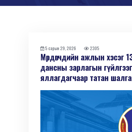
5 сарын 29, 2026
2305
Мөрдөгчдийн ажлын хэсэг 1
дансны зарлагын гүйлгээг
яллагдагчаар татан шалг