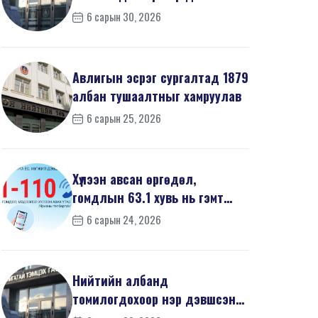
668 иргэний урьдчилсан
6 сарын 30, 2026
мэдүүл...
Авлигын эсрэг сургалтад 1879
албан тушаалтныг хамруулав
6 сарын 25, 2026
Хүлээн авсан өргөдөл,
гомдлын 63.1 хувь нь гэмт
хэргийн шинжтэй байв
6 сарын 24, 2026
Нийтийн албанд
томилогдохоор нэр дэвшсэн
468 иргэний урьдчилсан