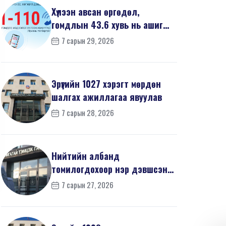
Хүлээн авсан өргөдөл,
гомдлын 43.6 хувь нь ашиг
сонирхлын зөрчилтэй х...
7 сарын 29, 2026
Эрүүгийн 1027 хэрэгт мөрдөн
шалгах ажиллагаа явуулав
7 сарын 28, 2026
Нийтийн албанд
томилогдохоор нэр дэвшсэн
405 иргэний урьдчилсан
7 сарын 27, 2026
мэдүүл...