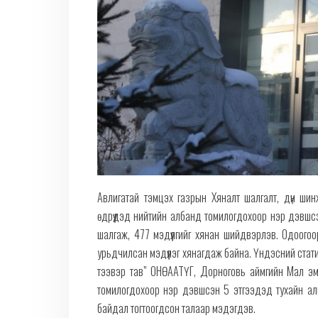
Авлигатай тэмцэх газрын Хяналт шалгалт, дүн ш
өдрүүдэд нийтийн албанд томилогдохоор нэр дэвшсэ
шалгаж, 477 мэдүүлгийг хянан шийдвэрлэв. Одоог
урьдчилсан мэдүүлэг хянагдаж байна. Үндэсний стат
тээвэр тав” ОНӨААТҮГ, Дорноговь аймгийн Мал эм
томилогдохоор нэр дэвшсэн 5 этгээдэд тухайн албан
байдал тогтоогдсон талаар мэдэгдэв.