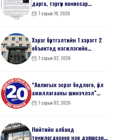
дарга, тэргүүн комиссар
З.Дашдаваагийн мэндчил...
7 сарын 10, 2026
Хэрэг бүртгэлтийн 1 хэрэгт 2
объектод нэгжлэгийн
ажиллагаа явуулав
7 сарын 02, 2026
“Авлигын эсрэг бодлого, үйл
ажиллагааны шинэчлэл”
эрдэм шинжилгээний б...
7 сарын 02, 2026
Нийтийн албанд
томилогдохоор нэр дэвшсэн