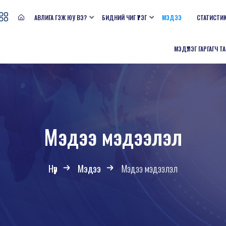
АВЛИГА ГЭЖ ЮУ ВЭ?
БИДНИЙ ЧИГ ҮҮРЭГ
МЭДЭЭ
СТАТИСТИ
МЭДҮҮЛЭГ ГАРГАГЧ Т
Мэдээ мэдээлэл
Нүүр
Мэдээ
Мэдээ мэдээлэл