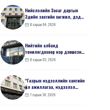
Нийслэлийн Засаг даргын
Эдийн засгийн хөгжил, дэд
бүтцийн асуудал хари...
8 сарын 04, 2026
Нийтийн албанд
томилогдохоор нэр дэвшсэн
405 иргэний урьдчилсан
8 сарын 03, 2026
мэдүүл...
“Газрын мэдээллийн сангийн
үйл ажиллагаа, мэдээлэл
солилцооны журам”-...
7 сарын 30, 2026