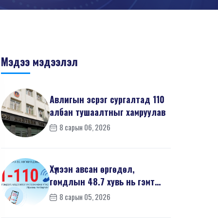
Мэдээ мэдээлэл
Авлигын эсрэг сургалтад 110
албан тушаалтныг хамруулав
8 сарын 06, 2026
Хүлээн авсан өргөдөл,
гомдлын 48.7 хувь нь гэмт
хэргийн шинжтэй байв
8 сарын 05, 2026