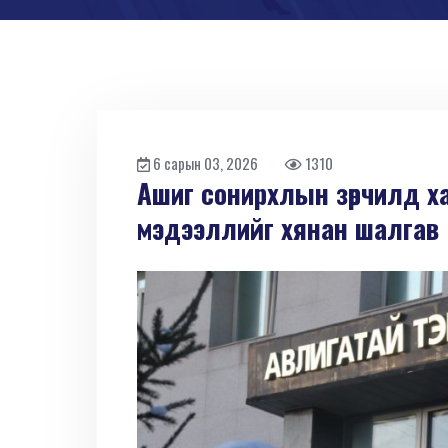
6 сарын 03, 2026
1310
Ашиг сонирхлын зөрчилд х
мэдээллийг хянан шалгав