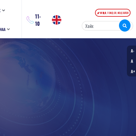
К
ӨРГӨДӨЛ, ГОМДОЛ, МЭДЭЭЛЭЛ
11-
10
АНАА
A-
A
A+