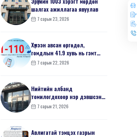
Эрүүгийн 1003 хэрэгт мөрдөн
шалгах ажиллагаа явуулав
7 сарын 23, 2026
Хүлээн авсан өргөдөл,
гомдлын 41.9 хувь нь гэмт
хэргийн шинжтэй байв
7 сарын 22, 2026
Нийтийн албанд
томилогдохоор нэр дэвшсэн
370 иргэний урьдчилсан
7 сарын 21, 2026
мэдүүл...
Авлигатай тэмцэх газрын