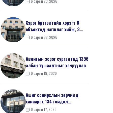
6 сарын 23, 2026
мэдүүл...
Хэрэг бүртгэлтийн хэрэгт 8
объектод нэгжлэг хийж, 3
хүнийг хойшлуулшг...
6 сарын 22, 2026
Авлигын эсрэг сургалтад 1396
албан тушаалтныг хамруулав
6 сарын 18, 2026
Ашиг сонирхлын зөрчилд
хамаарах 134 гомдол
мэдээллийг шалгав
6 сарын 17, 2026