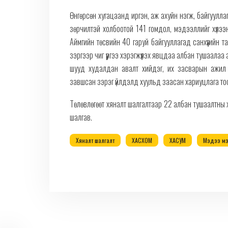
Өнгөрсөн хугацаанд иргэн, аж ахуйн нэгж, байгуулла
зөрчилтэй холбоотой 141 гомдол, мэдээллийг хүлэ
Аймгийн төсвийн 40 гаруй байгууллагад санхүүгийн та
зэргээр чиг үүргээ хэрэгжүүлэх явцдаа албан тушаала
шууд худалдан авалт хийдэг, их засварын ажил г
завшсан зэрэг үйлдэлд хуульд заасан хариуцлага тооц
Төлөвлөгөөт хяналт шалгалтаар 22 албан тушаалтны х
шалгав.
Хяналт шалгалт
ХАСХОМ
ХАСУМ
Мэдээ м