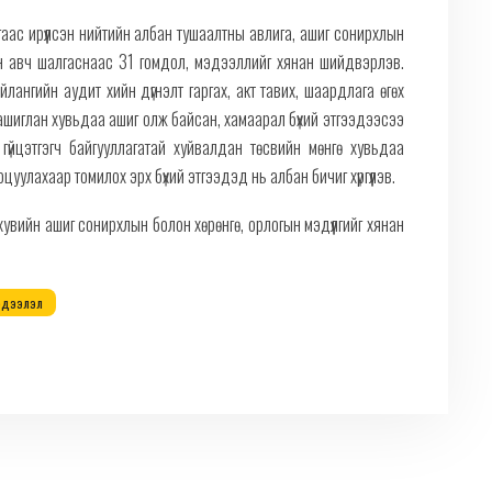
гаас ирүүлсэн нийтийн албан тушаалтны авлига, ашиг сонирхлын
эн авч шалгаснаас 31 гомдол, мэдээллийг хянан шийдвэрлэв.
йлангийн аудит хийн дүгнэлт гаргах, акт тавих, шаардлага өгөх
а ашиглан хувьдаа ашиг олж байсан, хамаарал бүхий этгээдээсээ
үйцэтгэгч байгууллагатай хуйвалдан төсвийн мөнгө хувьдаа
уулахаар томилох эрх бүхий этгээдэд нь албан бичиг хүргүүлэв.
увийн ашиг сонирхлын болон хөрөнгө, орлогын мэдүүлгийг хянан
эдээлэл