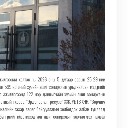
инжилгээний хэлтэс нь 2026 оны 5 дугаар сарын 25-29-ний
н 599 иргэний хувийн ашиг сонирхлын урьдчилсан мэдүүлгийг
оор ажиллагаанд 122 нэр дэвшигчийн хувийн ашиг сонирхлын
истикийн хороо, “Эрдэнэс алт ресурс” ХХК, УБТЗ ХНН, “Зорчигч
нэлгийн газар зэрэг байгууллагын холбогдох албан тушаалд
 үүргийг гүйцэтгэхэд илт ашиг сонирхлын зөрчил үүсэх нөхцөл