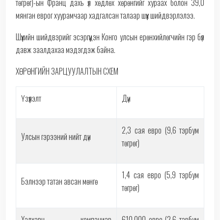
төгрөг)-ын Франц дахь үл хөдлөх хөрөнгийг хураах болон 39,0
мянган еврог хуурамчаар хадгалсан талаар шүүх шийдвэрлэлээ.
Шүүхийн шийдвэрийг эсэргүүцэн Конго улсын ерөнхийлөгчийн гэр бүл
давж заалдахаа мэдэгдэж байна.
ХӨРӨНГИЙН ЗАРЦУУЛАЛТЫН СХЕМ
Үзүүлэлт
Дүн
2,3 сая евро (9,6 тэрбум
Улсын гэрээний нийт дүн
төгрөг)
1,4 сая евро (5,9 тэрбум
Бэлнээр татан авсан мөнгө
төгрөг)
Халхавч компаниар
610,000 евро (2,6 тэрбум