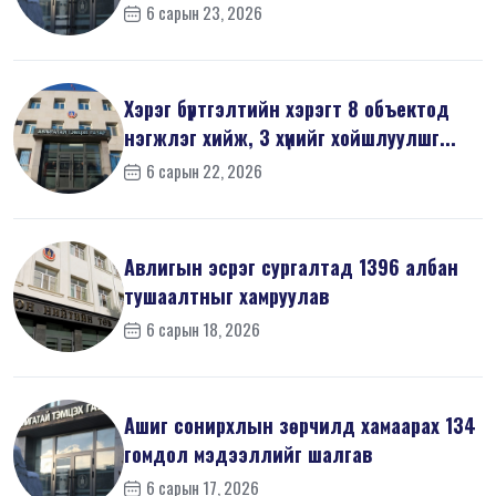
мэдүүл...
6 сарын 23, 2026
Хэрэг бүртгэлтийн хэрэгт 8 объектод
нэгжлэг хийж, 3 хүнийг хойшлуулшг...
6 сарын 22, 2026
Авлигын эсрэг сургалтад 1396 албан
тушаалтныг хамруулав
6 сарын 18, 2026
Ашиг сонирхлын зөрчилд хамаарах 134
гомдол мэдээллийг шалгав
6 сарын 17, 2026