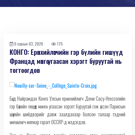
6 сарын 03, 2026
175
КОНГО: Ерөнхийлөгчийн гэр бүлийн гишүүд
Францад мөнгө угаасан хэрэгт буруутай нь
тогтоогдов
Бүгд Найрамдах Конго Улсын ерөнхийлөгч Дени Сасу-Нгессогийн
гэр бүлийн гишүүд мөнгө угаасан хэрэгт буруутай гэж үзсэн Парисын
шүүхийн шийдвэрийг давж заалдахаар болсон талаар тэдний
өмгөөлөгч мягмар гарагт OCCRP-д мэдэгдэв.