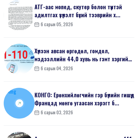
АТГ-аас мопед, скутер болон түүнтэй
адилтгах үзүүлэлт бүхий тээврийн х...
6 сарын 05, 2026
Хүлээн авсан өргөдөл, гомдол,
мэдээллийн 44,0 хувь нь гэмт хэргийн
шин...
6 сарын 04, 2026
КОНГО: Ерөнхийлөгчийн гэр бүлийн гишүүд
Францад мөнгө угаасан хэрэгт б...
6 сарын 03, 2026