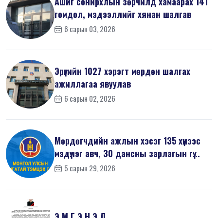
Ашиг сонирхлын зөрчилд хамаарах 141
гомдол, мэдээллийг хянан шалгав
6 сарын 03, 2026
Эрүүгийн 1027 хэрэгт мөрдөн шалгах
ажиллагаа явуулав
6 сарын 02, 2026
Мөрдөгчдийн ажлын хэсэг 135 хүнээс
мэдүүлэг авч, 30 дансны зарлагын гү...
5 сарын 29, 2026
Э М Г Э Н Э Л