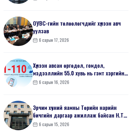
ОУВС-гийн төлөөлөгчдийг хүлээн авч
уулзав
6 сарын 17, 2026
Хүлээн авсан өргөдөл, гомдол,
мэдээллийн 55.0 хувь нь гэмт хэргийн
шин...
6 сарын 16, 2026
Эрчим хүчний яамны Төрийн нарийн
бичгийн даргаар ажиллаж байсан Н.Т
на...
6 сарын 15, 2026