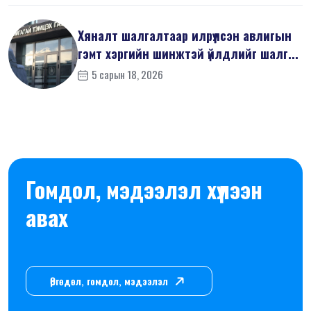
Хяналт шалгалтаар илрүүлсэн авлигын
гэмт хэргийн шинжтэй үйлдлийг шалг...
5 сарын 18, 2026
Гомдол, мэдээлэл хүлээн
авах
Өргөдөл, гомдол, мэдээлэл