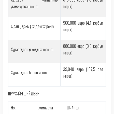
дамжуулсан мөнгө
төгрөг)
960,000 евро (4,1 тэрбум
Франц дахь үл хөдлөх хөрөнгө
төгрөг)
880,000 евро (3,8 тэрбум
Хураагдсан үл хөдлөх хөрөнгө
төгрөг)
39,040 евро (167,5 сая
Хураагдсан бэлэн мөнгө
төгрөг)
ШҮҮХИЙН ШИЙДВЭР
Нэр
Хамаарал
Шийтгэл