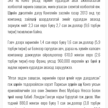
Энэ нь Конго улсад төрийн худалдан авах ажиллагаатай
холбоотой хөрөнгө завшсан, мөнгө угаасан схемтэй холбоотой юм.
Шүүхийн дүгнэлтийн дагуу Конгогийн засгийн газар 2013 онд тус
компанид зайлшгүй шаардлагатай эмийг худалдан авахад
зориулж нийт 2,3 сая евро буюу 2,7 сая ам.доллар (9,6 тэрбум
төгрөг) төсөвлөсөн байна.
Гэвч дээрх хөрөнгийн 1,4 сая евро буюу 1,6 сая ам.доллар (5,9
тэрбум төгрөг)-ыг бэлнээр гаргуулан авч, дараа нь хувийн халхавч
компаниар дамжуулан ойролцоогоор 610,0 мянган евро (2,6
тэрбум төгрөг)-гоор Франц улсад 960,000 еврогийн үнэ бүхий үл
хөдлөх хөрөнгө худалдан авахад зарцуулжээ.
"Итгэл эвдэн завшсан, хөрөнгийн гарал үүслийг нуун далдалсан"
гэж шүүхийн тодорхойлсон хэрэгт Парисын эрүүгийн шүүх Конго улсын
ерөнхийлөгчийн зээ охин Эмилиен Инес Муэбара Нгессо болон
түүний нөхөр Хабиб Лэндри Гансуи нарыг буруутай гэж дүгнэв. Мөн
тэдний 880,0 мянган евро буюу 1 сая ам.доллар (3,8 тэрбум