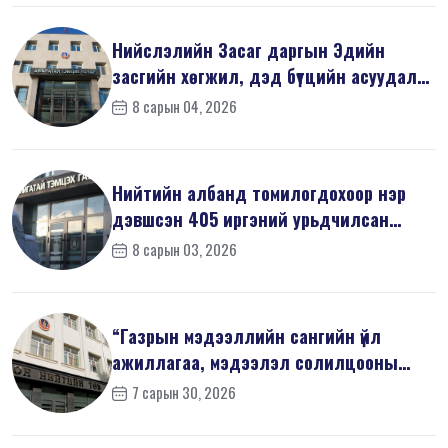
Нийслэлийн Засаг даргын Эдийн
засгийн хөгжил, дэд бүтцийн асуудал
хари...
8 сарын 04, 2026
Нийтийн албанд томилогдохоор нэр
дэвшсэн 405 иргэний урьдчилсан
мэдүүл...
8 сарын 03, 2026
“Газрын мэдээллийн сангийн үйл
ажиллагаа, мэдээлэл солилцооны
журам”-...
7 сарын 30, 2026