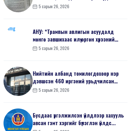
5 сарын 26, 2026
АНУ: “Трампын авлигын асуудалд
мөнгө завшихаас илүү өргөн хүрээний
шин...
5 сарын 26, 2026
Нийтийн албанд томилогдохоор нэр
дэвшсэн 460 иргэний урьдчилсан
мэдүүл...
5 сарын 26, 2026
Бусдаас үргэлжилсэн үйлдлээр хахууль
авсан гэмт хэргийг бүлэглэн үйлдс...