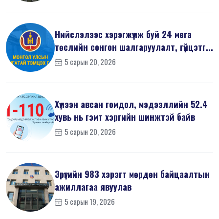
Нийслэлээс хэрэгжүүлж буй 24 мега
төслийн сонгон шалгаруулалт, гүйцэтг...
5 сарын 20, 2026
Хүлээн авсан гомдол, мэдээллийн 52.4
хувь нь гэмт хэргийн шинжтэй байв
5 сарын 20, 2026
Эрүүгийн 983 хэрэгт мөрдөн байцаалтын
ажиллагаа явуулав
5 сарын 19, 2026