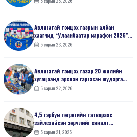
5 сарын 25, 2026
Авлигатай тэмцэх газрын албан
хаагчид “Улаанбаатар марафон 2026”-
д оро...
5 сарын 23, 2026
Авлигатай тэмцэх газар 20 жилийн
хугацаанд эрхлэн гаргасан шударга
ёсн...
5 сарын 22, 2026
4,5 тэрбум төгрөгийн татвараас
зайлсхийсэн зөрчлийг хяналт
шалгалтаар ...
5 сарын 21, 2026