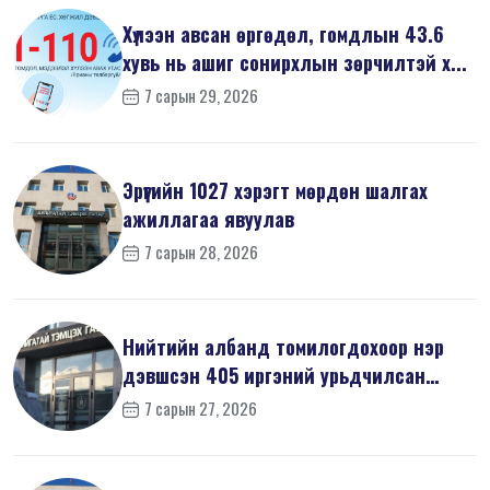
Хүлээн авсан өргөдөл, гомдлын 43.6
хувь нь ашиг сонирхлын зөрчилтэй х...
7 сарын 29, 2026
Эрүүгийн 1027 хэрэгт мөрдөн шалгах
ажиллагаа явуулав
7 сарын 28, 2026
Нийтийн албанд томилогдохоор нэр
дэвшсэн 405 иргэний урьдчилсан
мэдүүл...
7 сарын 27, 2026