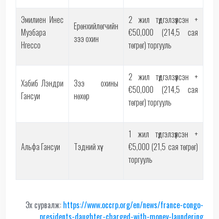
Эмилиен Инес
2 жил түдгэлзүүлсэн +
Ерөнхийлөгчийн
Муэбара
€50,000 (214,5 сая
зээ охин
Нгессо
төгрөг) торгууль
2 жил түдгэлзүүлсэн +
Хабиб Лэндри
Зээ охины
€50,000 (214,5 сая
Гансуи
нөхөр
төгрөг) торгууль
1 жил түдгэлзүүлсэн +
Альфа Гансуи
Тэдний хүү
€5,000 (21,5 сая төгрөг)
торгууль
Эх сурвалж:
https://www.occrp.org/en/news/
france-congo-
presidents-
daughter-charged-with-money-
laundering