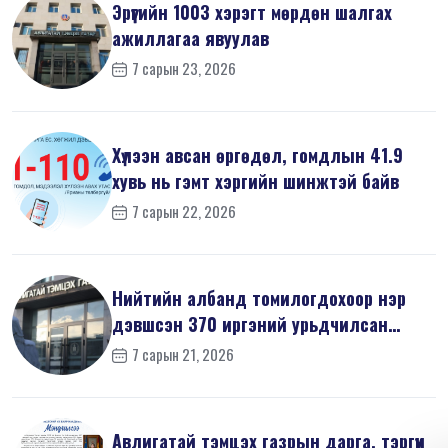
Эрүүгийн 1003 хэрэгт мөрдөн шалгах
ажиллагаа явуулав
7 сарын 23, 2026
Хүлээн авсан өргөдөл, гомдлын 41.9
хувь нь гэмт хэргийн шинжтэй байв
7 сарын 22, 2026
Нийтийн албанд томилогдохоор нэр
дэвшсэн 370 иргэний урьдчилсан
мэдүүл...
7 сарын 21, 2026
Авлигатай тэмцэх газрын дарга, тэргүүн