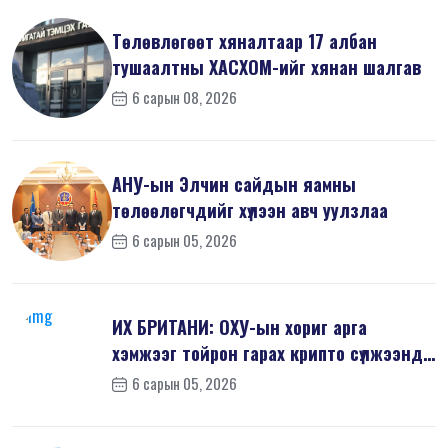
Төлөвлөгөөт хяналтаар 17 албан
тушаалтны ХАСХОМ-ийг хянан шалгав
6 сарын 08, 2026
АНУ-ын Элчин сайдын яамны
төлөөлөгчдийг хүлээн авч уулзлаа
6 сарын 05, 2026
ИХ БРИТАНИ: ОХУ-ын хориг арга
хэмжээг тойрон гарах крипто сүлжээнд
хор...
6 сарын 05, 2026