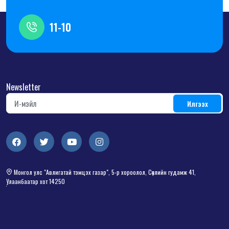
11-10
Newsletter
Монгол улс "Авлигатай тэмцэх газар", 5-р хороолол, Сөүлийн гудамж 41,
Улаанбаатар хот 14250