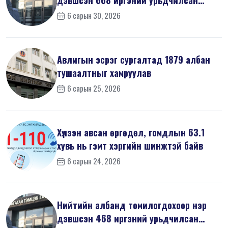
мэдүүл...
6 сарын 30, 2026
Авлигын эсрэг сургалтад 1879 албан
тушаалтныг хамруулав
6 сарын 25, 2026
Хүлээн авсан өргөдөл, гомдлын 63.1
хувь нь гэмт хэргийн шинжтэй байв
6 сарын 24, 2026
Нийтийн албанд томилогдохоор нэр
дэвшсэн 468 иргэний урьдчилсан