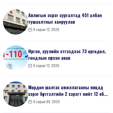
Авлигын эсрэг сургалтад 451 албан
тушаалтныг хамруулав
6 сарын 12, 2026
Иргэн, хуулийн этгээдээс 73 өргөдөл,
гомдлын хүлээн авав
6 сарын 12, 2026
Мөрдөн шалгах ажиллагааны явцад
хэрэг бүртгэлтийн 2 хэрэгт нийт 12 об...
6 сарын 09, 2026