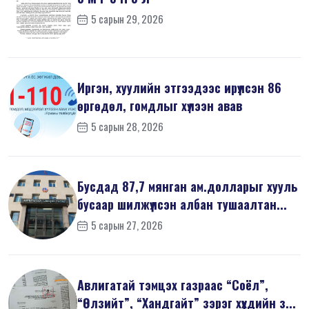
5 сарын 29, 2026
Иргэн, хуулийн этгээдээс ирүүлсэн 86
өргөдөл, гомдлыг хүлээн авав
5 сарын 28, 2026
Бусдад 87,7 мянган ам.долларыг хууль
бусаар шилжүүлсэн албан тушаалтан...
5 сарын 27, 2026
Авлигатай тэмцэх газраас “Соёл”,
“Өлзийт”, “Хандгайт” зэрэг хүүхдийн з...