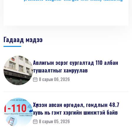
Гадаад мэдээ
Авлигын эсрэг сургалтад 110 албан
тушаалтныг хамруулав
8 сарын 06, 2026
Хүлээн авсан өргөдөл, гомдлын 48.7
хувь нь гэмт хэргийн шинжтэй байв
8 сарын 05, 2026