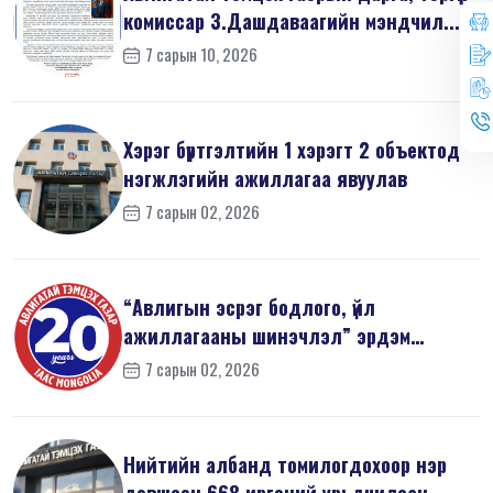
комиссар З.Дашдаваагийн мэндчил...
7 сарын 10, 2026
Хэрэг бүртгэлтийн 1 хэрэгт 2 объектод
нэгжлэгийн ажиллагаа явуулав
7 сарын 02, 2026
“Авлигын эсрэг бодлого, үйл
ажиллагааны шинэчлэл” эрдэм
шинжилгээний б...
7 сарын 02, 2026
Нийтийн албанд томилогдохоор нэр
дэвшсэн 668 иргэний урьдчилсан