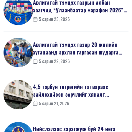
Авлигатай тэмцэх газрын албан
хаагчид “Улаанбаатар марафон 2026”-
д оро...
5 сарын 23, 2026
Авлигатай тэмцэх газар 20 жилийн
хугацаанд эрхлэн гаргасан шударга
ёсн...
5 сарын 22, 2026
4,5 тэрбум төгрөгийн татвараас
зайлсхийсэн зөрчлийг хяналт
шалгалтаар ...
5 сарын 21, 2026
Нийслэлээс хэрэгжүүлж буй 24 мега