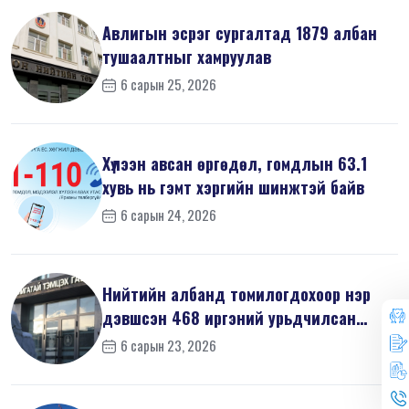
Авлигын эсрэг сургалтад 1879 албан
тушаалтныг хамруулав
6 сарын 25, 2026
Хүлээн авсан өргөдөл, гомдлын 63.1
хувь нь гэмт хэргийн шинжтэй байв
6 сарын 24, 2026
Нийтийн албанд томилогдохоор нэр
дэвшсэн 468 иргэний урьдчилсан
мэдүүл...
6 сарын 23, 2026