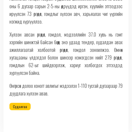
оны 6 дугаар сарын 2-5-ны өдрүүдэд иргэн, хуулийн этгээдээс
ирүүлсэн 73 өргөдөл, гомдлыг хүлээн авч, харьяалах чиг үүргийн
нэгжид хүргүүллээ.
Хүлээн авсан өргөдөл, гомдол, мэдээллийн 37.0 хувь нь гэмт
хэргийн шинжтэй байсан бөгөөд энэ удаад тендер, худалдан авах
ажиллагаатай холбоотой өргөдөл, гомдол зонхилжээ. Өмнөх
хугацааны үлдэгдэл болон шинээр нэмэгдсэн нийт 279 өргөдөл,
гомдлын 62-ыг шийдвэрлэж, хариуг холбогдох этгээдэд
хүргүүлсэн байна.
Өнгөрсөн долоо хоногт авлигыг мэдээлэх 1-110 тусгай дугаараар 79
дуудлага хүлээн авав.
Судалгаа