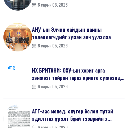
6 сарын 08, 2026
АНУ-ын Элчин сайдын яамны
төлөөлөгчдийг хүлээн авч уулзлаа
6 сарын 05, 2026
ИХ БРИТАНИ: ОХУ-ын хориг арга
хэмжээг тойрон гарах крипто сүлжээнд
хор...
6 сарын 05, 2026
АТГ-аас мопед, скутер болон түүнтэй
адилтгах үзүүлэлт бүхий тээврийн х...
6 сарын 05, 2026