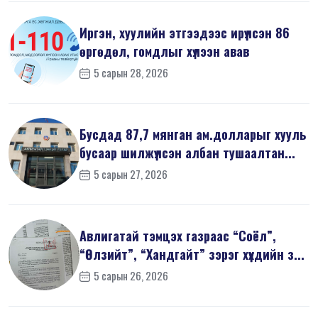
Иргэн, хуулийн этгээдээс ирүүлсэн 86
өргөдөл, гомдлыг хүлээн авав
5 сарын 28, 2026
Бусдад 87,7 мянган ам.долларыг хууль
бусаар шилжүүлсэн албан тушаалтан...
5 сарын 27, 2026
Авлигатай тэмцэх газраас “Соёл”,
“Өлзийт”, “Хандгайт” зэрэг хүүхдийн з...
5 сарын 26, 2026