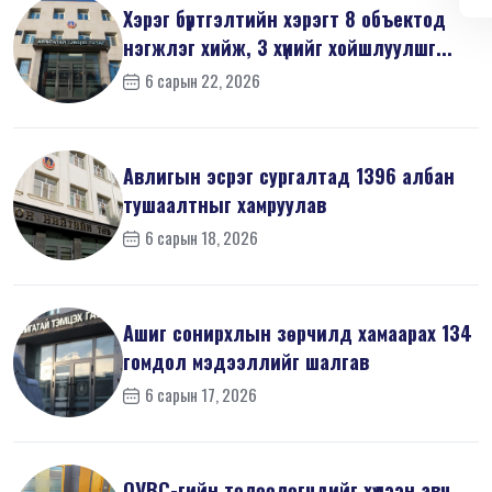
Хэрэг бүртгэлтийн хэрэгт 8 объектод
нэгжлэг хийж, 3 хүнийг хойшлуулшг...
6 сарын 22, 2026
Авлигын эсрэг сургалтад 1396 албан
тушаалтныг хамруулав
6 сарын 18, 2026
Ашиг сонирхлын зөрчилд хамаарах 134
гомдол мэдээллийг шалгав
6 сарын 17, 2026
ОУВС-гийн төлөөлөгчдийг хүлээн авч