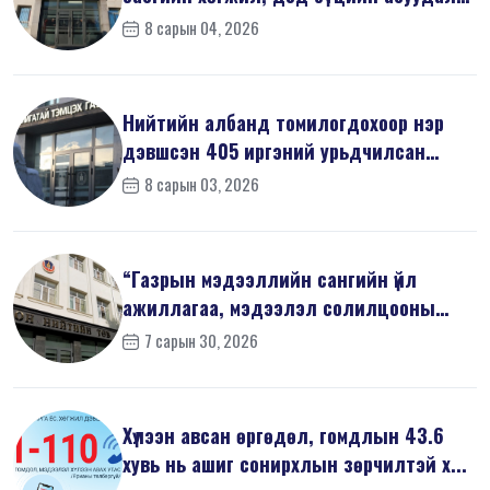
хари...
8 сарын 04, 2026
Нийтийн албанд томилогдохоор нэр
дэвшсэн 405 иргэний урьдчилсан
мэдүүл...
8 сарын 03, 2026
“Газрын мэдээллийн сангийн үйл
ажиллагаа, мэдээлэл солилцооны
журам”-...
7 сарын 30, 2026
Хүлээн авсан өргөдөл, гомдлын 43.6
хувь нь ашиг сонирхлын зөрчилтэй х...