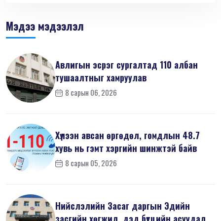
Мэдээ мэдээлэл
Авлигын эсрэг сургалтад 110 албан
тушаалтныг хамруулав
8 сарын 06, 2026
Хүлээн авсан өргөдөл, гомдлын 48.7
хувь нь гэмт хэргийн шинжтэй байв
8 сарын 05, 2026
Нийслэлийн Засаг даргын Эдийн
засгийн хөгжил, дэд бүтцийн асуудал