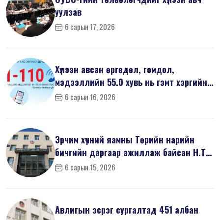
уулзав
6 сарын 17, 2026
Хүлээн авсан өргөдөл, гомдол,
мэдээллийн 55.0 хувь нь гэмт хэргийн
шин...
6 сарын 16, 2026
Эрчим хүчний яамны Төрийн нарийн
бичгийн даргаар ажиллаж байсан Н.Т
на...
6 сарын 15, 2026
Авлигын эсрэг сургалтад 451 албан