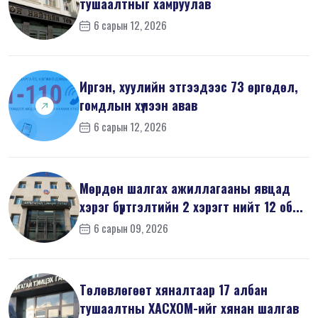
тушаалтныг хамруулав
6 сарын 12, 2026
Иргэн, хуулийн этгээдээс 73 өргөдөл,
гомдлын хүлээн авав
6 сарын 12, 2026
Мөрдөн шалгах ажиллагааны явцад
хэрэг бүртгэлтийн 2 хэрэгт нийт 12 об...
6 сарын 09, 2026
Төлөвлөгөөт хяналтаар 17 албан
тушаалтны ХАСХОМ-ийг хянан шалгав