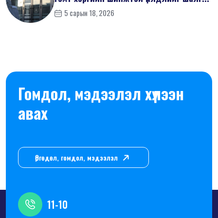
5 сарын 18, 2026
Гомдол, мэдээлэл хүлээн
авах
Өргөдөл, гомдол, мэдээлэл
11-10