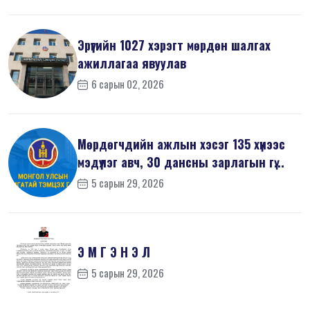
Эрүүгийн 1027 хэрэгт мөрдөн шалгах
ажиллагаа явуулав
6 сарын 02, 2026
Мөрдөгчдийн ажлын хэсэг 135 хүнээс
мэдүүлэг авч, 30 дансны зарлагын гү...
5 сарын 29, 2026
Э М Г Э Н Э Л
5 сарын 29, 2026