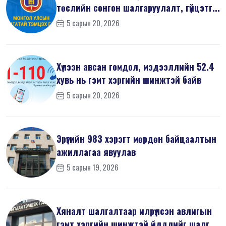
төслийн сонгон шалгаруулалт, гүйцэтг...
5 сарын 20, 2026
Хүлээн авсан гомдол, мэдээллийн 52.4
хувь нь гэмт хэргийн шинжтэй байв
5 сарын 20, 2026
Эрүүгийн 983 хэрэгт мөрдөн байцаалтын
ажиллагаа явуулав
5 сарын 19, 2026
Хяналт шалгалтаар илрүүлсэн авлигын
гэмт хэргийн шинжтэй үйлдлийг шалг...