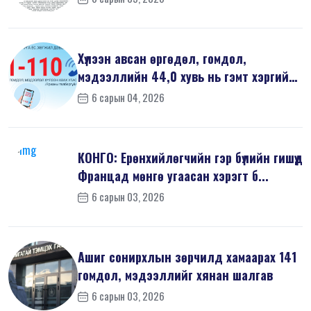
Хүлээн авсан өргөдөл, гомдол,
мэдээллийн 44,0 хувь нь гэмт хэргийн
шин...
6 сарын 04, 2026
КОНГО: Ерөнхийлөгчийн гэр бүлийн гишүүд
Францад мөнгө угаасан хэрэгт б...
6 сарын 03, 2026
Ашиг сонирхлын зөрчилд хамаарах 141
гомдол, мэдээллийг хянан шалгав
6 сарын 03, 2026