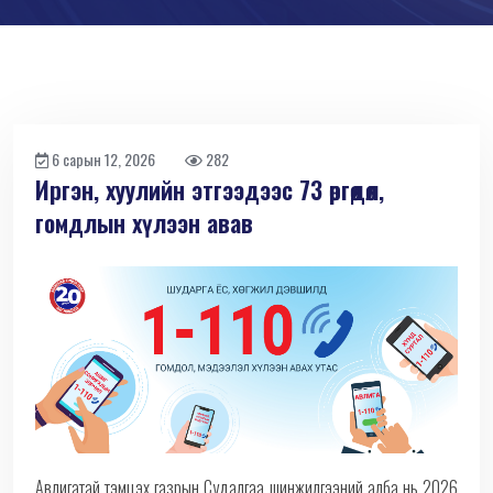
6 сарын 12, 2026
282
Иргэн, хуулийн этгээдээс 73 өргөдөл,
гомдлын хүлээн авав
Авлигатай тэмцэх газрын Судалгаа шинжилгээний алба нь 2026