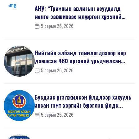
АНУ: “Трампын авлигын асуудалд
мөнгө завшихаас илүү өргөн хүрээний
шин...
5 сарын 26, 2026
Нийтийн албанд томилогдохоор нэр
дэвшсэн 460 иргэний урьдчилсан
мэдүүл...
5 сарын 26, 2026
Бусдаас үргэлжилсэн үйлдлээр хахууль
авсан гэмт хэргийг бүлэглэн үйлдс...
5 сарын 25, 2026