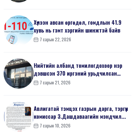
Хүлээн авсан өргөдөл, гомдлын 41.9
хувь нь гэмт хэргийн шинжтэй байв
7 сарын 22, 2026
Нийтийн албанд томилогдохоор нэр
дэвшсэн 370 иргэний урьдчилсан
мэдүүл...
7 сарын 21, 2026
Авлигатай тэмцэх газрын дарга, тэргүүн
комиссар З.Дашдаваагийн мэндчил...
7 сарын 10, 2026