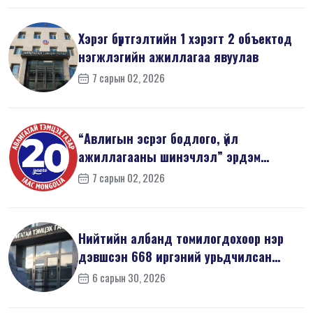
Хэрэг бүртгэлтийн 1 хэрэгт 2 объектод
нэгжлэгийн ажиллагаа явуулав
7 сарын 02, 2026
“Авлигын эсрэг бодлого, үйл
ажиллагааны шинэчлэл” эрдэм
шинжилгээний б...
7 сарын 02, 2026
Нийтийн албанд томилогдохоор нэр
дэвшсэн 668 иргэний урьдчилсан
мэдүүл...
6 сарын 30, 2026