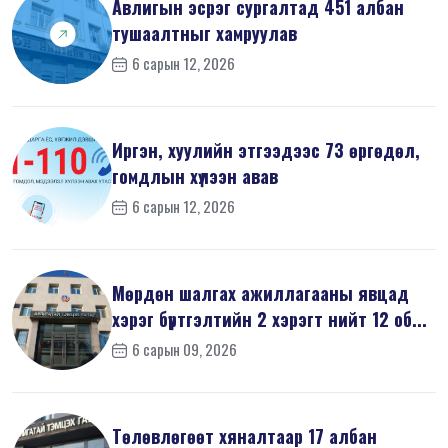
Авлигын эсрэг сургалтад 451 албан
тушаалтныг хамруулав
6 сарын 12, 2026
Иргэн, хуулийн этгээдээс 73 өргөдөл,
гомдлын хүлээн авав
6 сарын 12, 2026
Мөрдөн шалгах ажиллагааны явцад
хэрэг бүртгэлтийн 2 хэрэгт нийт 12 об...
6 сарын 09, 2026
Төлөвлөгөөт хяналтаар 17 албан