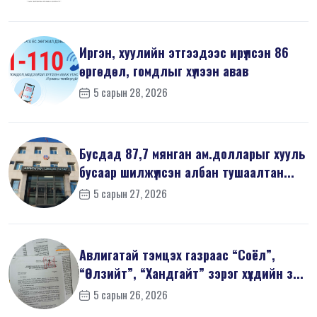
Иргэн, хуулийн этгээдээс ирүүлсэн 86
өргөдөл, гомдлыг хүлээн авав
5 сарын 28, 2026
Бусдад 87,7 мянган ам.долларыг хууль
бусаар шилжүүлсэн албан тушаалтан...
5 сарын 27, 2026
Авлигатай тэмцэх газраас “Соёл”,
“Өлзийт”, “Хандгайт” зэрэг хүүхдийн з...
5 сарын 26, 2026