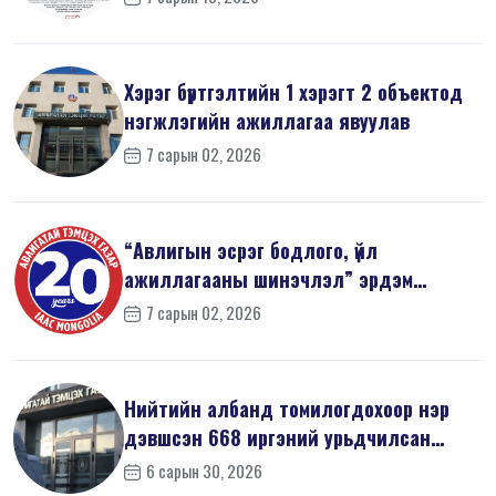
Хэрэг бүртгэлтийн 1 хэрэгт 2 объектод
нэгжлэгийн ажиллагаа явуулав
7 сарын 02, 2026
“Авлигын эсрэг бодлого, үйл
ажиллагааны шинэчлэл” эрдэм
шинжилгээний б...
7 сарын 02, 2026
Нийтийн албанд томилогдохоор нэр
дэвшсэн 668 иргэний урьдчилсан
мэдүүл...
6 сарын 30, 2026