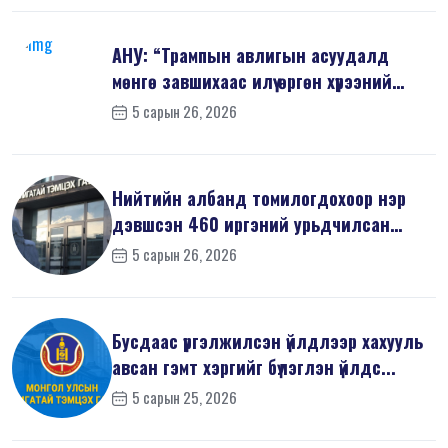
АНУ: “Трампын авлигын асуудалд
мөнгө завшихаас илүү өргөн хүрээний
шин...
5 сарын 26, 2026
Нийтийн албанд томилогдохоор нэр
дэвшсэн 460 иргэний урьдчилсан
мэдүүл...
5 сарын 26, 2026
Бусдаас үргэлжилсэн үйлдлээр хахууль
авсан гэмт хэргийг бүлэглэн үйлдс...
5 сарын 25, 2026