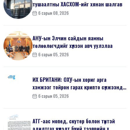
тушаалтны ХАСХОМ-ийг хянан шалгав
6 сарын 08, 2026
АНУ-ын Элчин сайдын яамны
төлөөлөгчдийг хүлээн авч уулзлаа
6 сарын 05, 2026
ИХ БРИТАНИ: ОХУ-ын хориг арга
хэмжээг тойрон гарах крипто сүлжээнд
хор...
6 сарын 05, 2026
АТГ-аас мопед, скутер болон түүнтэй
адилтгах үзүүлэлт бүхий тээврийн х...