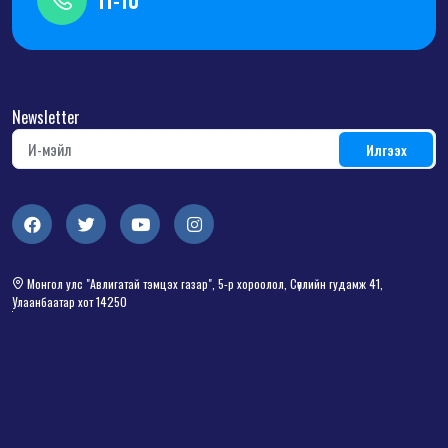
11-10
Newsletter
Монгол улс "Авлигатай тэмцэх газар", 5-р хороолол, Сөүлийн гудамж 41,
Улаанбаатар хот 14250