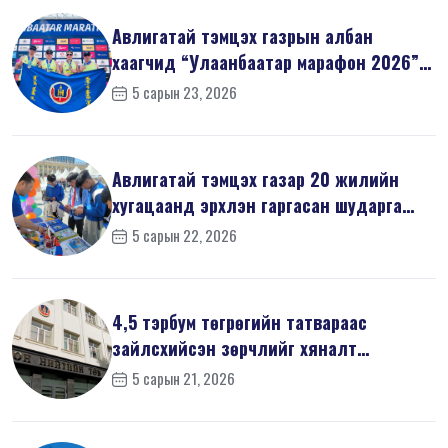
Авлигатай тэмцэх газрын албан
хаагчид “Улаанбаатар марафон 2026”-
д оро...
5 сарын 23, 2026
Авлигатай тэмцэх газар 20 жилийн
хугацаанд эрхлэн гаргасан шударга
ёсн...
5 сарын 22, 2026
4,5 тэрбум төгрөгийн татвараас
зайлсхийсэн зөрчлийг хяналт
шалгалтаар ...
5 сарын 21, 2026