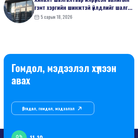
гэмт хэргийн шинжтэй үйлдлийг шалг...
5 сарын 18, 2026
Гомдол, мэдээлэл хүлээн
авах
Өргөдөл, гомдол, мэдээлэл