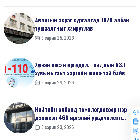
Авлигын эсрэг сургалтад 1879 албан
тушаалтныг хамруулав
6 сарын 25, 2026
Хүлээн авсан өргөдөл, гомдлын 63.1
хувь нь гэмт хэргийн шинжтэй байв
6 сарын 24, 2026
Нийтийн албанд томилогдохоор нэр
дэвшсэн 468 иргэний урьдчилсан
мэдүүл...
6 сарын 23, 2026