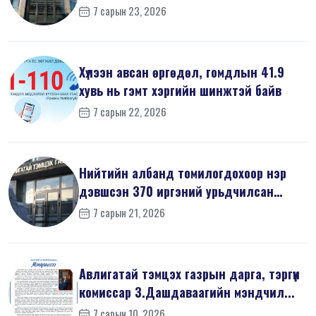
7 сарын 23, 2026
Хүлээн авсан өргөдөл, гомдлын 41.9
хувь нь гэмт хэргийн шинжтэй байв
7 сарын 22, 2026
Нийтийн албанд томилогдохоор нэр
дэвшсэн 370 иргэний урьдчилсан
мэдүүл...
7 сарын 21, 2026
Авлигатай тэмцэх газрын дарга, тэргүүн
комиссар З.Дашдаваагийн мэндчил...
7 сарын 10, 2026