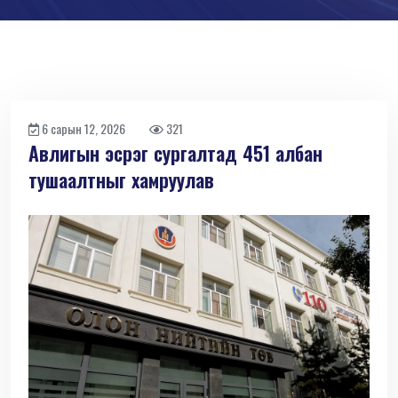
6 сарын 12, 2026
321
Авлигын эсрэг сургалтад 451 албан
тушаалтныг хамруулав