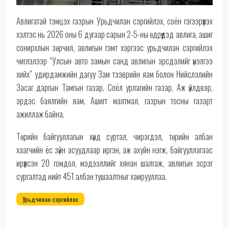
Авлигатай тэмцэх газрын Урьдчилан сэргийлэх, соён гэгээрүүлэх
хэлтэс нь 2026 оны 6 дугаар сарын 2-5-ны өдрүүдэд авлига, ашиг
сонирхлын зөрчил, авлигын гэмт хэргээс урьдчилан сэргийлэх
чиглэлээр “Улсын авто замын санд авлигын эрсдэлийг үнэлгээ
хийх” удирдамжийн дагуу Зам тээврийн яам болон Нийслэлийн
Засаг даргын Тамгын газар, Соёл урлагийн газар, Аж үйлдвэр,
эрдэс баялгийн яам, Ашигт малтмал, газрын тосны газарт
ажиллаж байна.
Төрийн байгууллагын хүнд суртал, чирэгдэл, төрийн албан
хаагчийн ёс зүйн асуудлаар иргэн, аж ахуйн нэгж, байгууллагаас
ирүүлсэн 20 гомдол, мэдээллийг хянан шалгаж, авлигын эсрэг
сургалтад нийт 451 албан тушаалтныг хамрууллаа.
Урьдчилан сэргийлэх