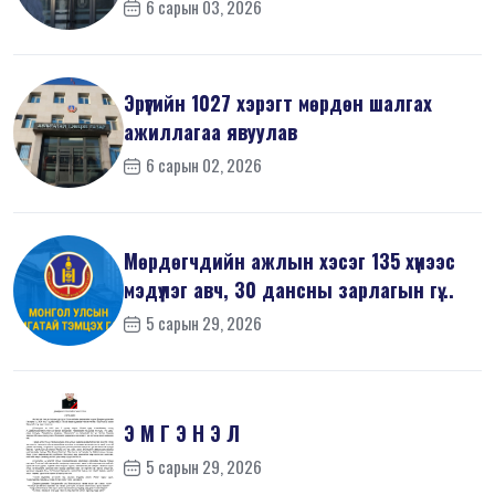
6 сарын 03, 2026
Эрүүгийн 1027 хэрэгт мөрдөн шалгах
ажиллагаа явуулав
6 сарын 02, 2026
Мөрдөгчдийн ажлын хэсэг 135 хүнээс
мэдүүлэг авч, 30 дансны зарлагын гү...
5 сарын 29, 2026
Э М Г Э Н Э Л
5 сарын 29, 2026