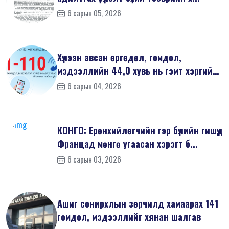
6 сарын 05, 2026
Хүлээн авсан өргөдөл, гомдол,
мэдээллийн 44,0 хувь нь гэмт хэргийн
шин...
6 сарын 04, 2026
КОНГО: Ерөнхийлөгчийн гэр бүлийн гишүүд
Францад мөнгө угаасан хэрэгт б...
6 сарын 03, 2026
Ашиг сонирхлын зөрчилд хамаарах 141
гомдол, мэдээллийг хянан шалгав