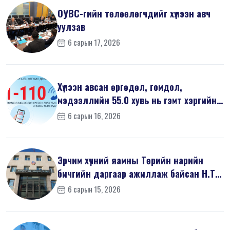
ОУВС-гийн төлөөлөгчдийг хүлээн авч
уулзав
6 сарын 17, 2026
Хүлээн авсан өргөдөл, гомдол,
мэдээллийн 55.0 хувь нь гэмт хэргийн
шин...
6 сарын 16, 2026
Эрчим хүчний яамны Төрийн нарийн
бичгийн даргаар ажиллаж байсан Н.Т
на...
6 сарын 15, 2026