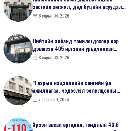
засгийн хөгжил, дэд бүтцийн асуудал
хари...
8 сарын 04, 2026
Нийтийн албанд томилогдохоор нэр
дэвшсэн 405 иргэний урьдчилсан
мэдүүл...
8 сарын 03, 2026
“Газрын мэдээллийн сангийн үйл
ажиллагаа, мэдээлэл солилцооны
журам”-...
7 сарын 30, 2026
Хүлээн авсан өргөдөл, гомдлын 43.6