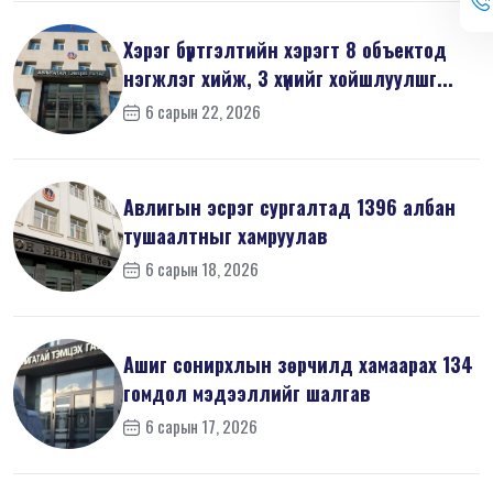
Хэрэг бүртгэлтийн хэрэгт 8 объектод
нэгжлэг хийж, 3 хүнийг хойшлуулшг...
6 сарын 22, 2026
Авлигын эсрэг сургалтад 1396 албан
тушаалтныг хамруулав
6 сарын 18, 2026
Ашиг сонирхлын зөрчилд хамаарах 134
гомдол мэдээллийг шалгав
6 сарын 17, 2026