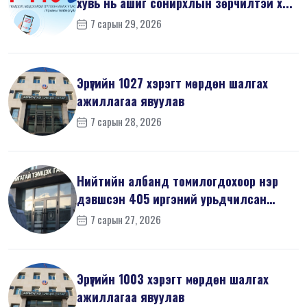
хувь нь ашиг сонирхлын зөрчилтэй х...
7 сарын 29, 2026
Эрүүгийн 1027 хэрэгт мөрдөн шалгах
ажиллагаа явуулав
7 сарын 28, 2026
Нийтийн албанд томилогдохоор нэр
дэвшсэн 405 иргэний урьдчилсан
мэдүүл...
7 сарын 27, 2026
Эрүүгийн 1003 хэрэгт мөрдөн шалгах
ажиллагаа явуулав