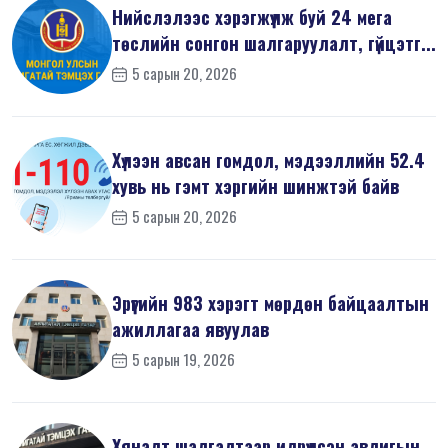
Нийслэлээс хэрэгжүүлж буй 24 мега
төслийн сонгон шалгаруулалт, гүйцэтг...
5 сарын 20, 2026
Хүлээн авсан гомдол, мэдээллийн 52.4
хувь нь гэмт хэргийн шинжтэй байв
5 сарын 20, 2026
Эрүүгийн 983 хэрэгт мөрдөн байцаалтын
ажиллагаа явуулав
5 сарын 19, 2026
Хяналт шалгалтаар илрүүлсэн авлигын