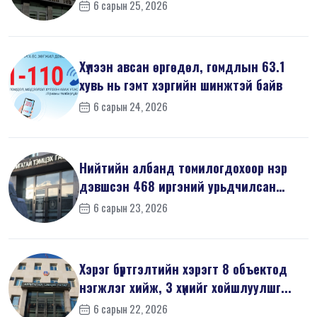
6 сарын 25, 2026
Хүлээн авсан өргөдөл, гомдлын 63.1
хувь нь гэмт хэргийн шинжтэй байв
6 сарын 24, 2026
Нийтийн албанд томилогдохоор нэр
дэвшсэн 468 иргэний урьдчилсан
мэдүүл...
6 сарын 23, 2026
Хэрэг бүртгэлтийн хэрэгт 8 объектод
нэгжлэг хийж, 3 хүнийг хойшлуулшг...
6 сарын 22, 2026