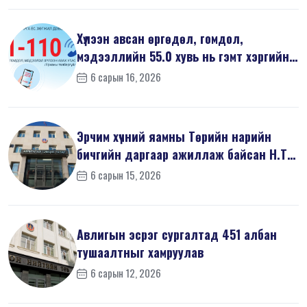
Хүлээн авсан өргөдөл, гомдол,
мэдээллийн 55.0 хувь нь гэмт хэргийн
шин...
6 сарын 16, 2026
Эрчим хүчний яамны Төрийн нарийн
бичгийн даргаар ажиллаж байсан Н.Т
на...
6 сарын 15, 2026
Авлигын эсрэг сургалтад 451 албан
тушаалтныг хамруулав
6 сарын 12, 2026