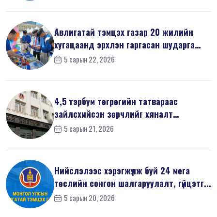
Авлигатай тэмцэх газар 20 жилийн
хугацаанд эрхлэн гаргасан шударга
ёсн...
5 сарын 22, 2026
4,5 тэрбум төгрөгийн татвараас
зайлсхийсэн зөрчлийг хяналт
шалгалтаар ...
5 сарын 21, 2026
Нийслэлээс хэрэгжүүлж буй 24 мега
төслийн сонгон шалгаруулалт, гүйцэтг...
5 сарын 20, 2026