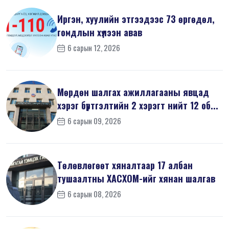
Иргэн, хуулийн этгээдээс 73 өргөдөл,
гомдлын хүлээн авав
6 сарын 12, 2026
Мөрдөн шалгах ажиллагааны явцад
хэрэг бүртгэлтийн 2 хэрэгт нийт 12 об...
6 сарын 09, 2026
Төлөвлөгөөт хяналтаар 17 албан
тушаалтны ХАСХОМ-ийг хянан шалгав
6 сарын 08, 2026