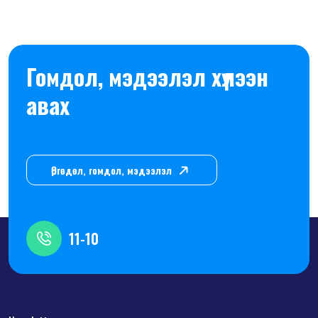
Гомдол, мэдээлэл хүлээн
авах
Өргөдөл, гомдол, мэдээлэл
11-10