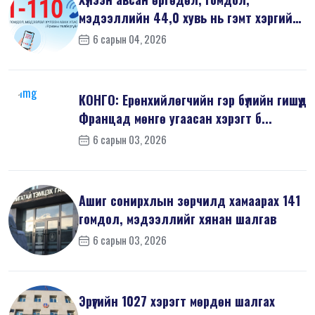
мэдээллийн 44,0 хувь нь гэмт хэргийн
шин...
6 сарын 04, 2026
КОНГО: Ерөнхийлөгчийн гэр бүлийн гишүүд
Францад мөнгө угаасан хэрэгт б...
6 сарын 03, 2026
Ашиг сонирхлын зөрчилд хамаарах 141
гомдол, мэдээллийг хянан шалгав
6 сарын 03, 2026
Эрүүгийн 1027 хэрэгт мөрдөн шалгах