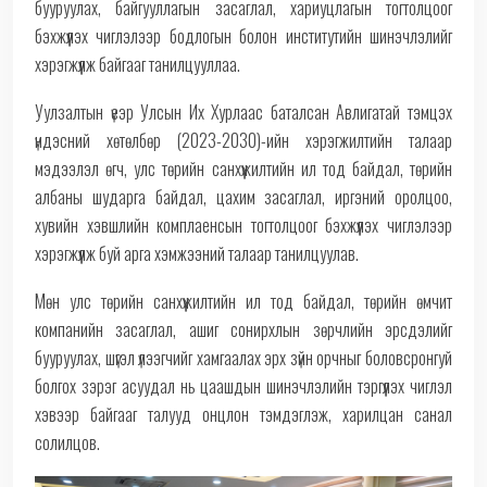
бууруулах, байгууллагын засаглал, хариуцлагын тогтолцоог
бэхжүүлэх чиглэлээр бодлогын болон институтийн шинэчлэлийг
хэрэгжүүлж байгааг танилцууллаа.
Уулзалтын үеэр Улсын Их Хурлаас баталсан Авлигатай тэмцэх
үндэсний хөтөлбөр (2023-2030)-ийн хэрэгжилтийн талаар
мэдээлэл өгч, улс төрийн санхүүжилтийн ил тод байдал, төрийн
албаны шударга байдал, цахим засаглал, иргэний оролцоо,
хувийн хэвшлийн комплаенсын тогтолцоог бэхжүүлэх чиглэлээр
хэрэгжүүлж буй арга хэмжээний талаар танилцуулав.
Мөн улс төрийн санхүүжилтийн ил тод байдал, төрийн өмчит
компанийн засаглал, ашиг сонирхлын зөрчлийн эрсдэлийг
бууруулах, шүгэл үлээгчийг хамгаалах эрх зүйн орчныг боловсронгуй
болгох зэрэг асуудал нь цаашдын шинэчлэлийн тэргүүлэх чиглэл
хэвээр байгааг талууд онцлон тэмдэглэж, харилцан санал
солилцов.