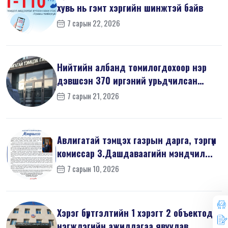
хувь нь гэмт хэргийн шинжтэй байв
7 сарын 22, 2026
Нийтийн албанд томилогдохоор нэр
дэвшсэн 370 иргэний урьдчилсан
мэдүүл...
7 сарын 21, 2026
Авлигатай тэмцэх газрын дарга, тэргүүн
комиссар З.Дашдаваагийн мэндчил...
7 сарын 10, 2026
Хэрэг бүртгэлтийн 1 хэрэгт 2 объектод
нэгжлэгийн ажиллагаа явуулав