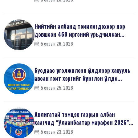
Нийтийн албанд томилогдохоор нэр
дэвшсэн 460 иргэний урьдчилсан
мэдүүл...
5 сарын 26, 2026
Бусдаас үргэлжилсэн үйлдлээр хахууль
авсан гэмт хэргийг бүлэглэн үйлдс...
5 сарын 25, 2026
Авлигатай тэмцэх газрын албан
хаагчид “Улаанбаатар марафон 2026”-
д оро...
5 сарын 23, 2026