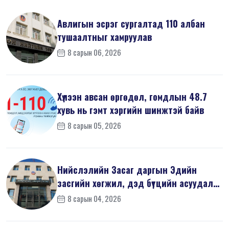
Авлигын эсрэг сургалтад 110 албан
тушаалтныг хамруулав
8 сарын 06, 2026
Хүлээн авсан өргөдөл, гомдлын 48.7
хувь нь гэмт хэргийн шинжтэй байв
8 сарын 05, 2026
Нийслэлийн Засаг даргын Эдийн
засгийн хөгжил, дэд бүтцийн асуудал
хари...
8 сарын 04, 2026