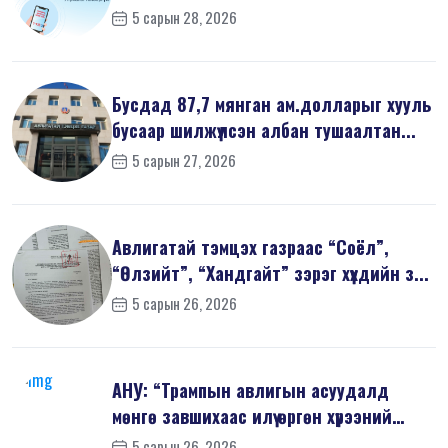
5 сарын 28, 2026
Бусдад 87,7 мянган ам.долларыг хууль
бусаар шилжүүлсэн албан тушаалтан...
5 сарын 27, 2026
Авлигатай тэмцэх газраас “Соёл”,
“Өлзийт”, “Хандгайт” зэрэг хүүхдийн з...
5 сарын 26, 2026
АНУ: “Трампын авлигын асуудалд
мөнгө завшихаас илүү өргөн хүрээний
шин...
5 сарын 26, 2026