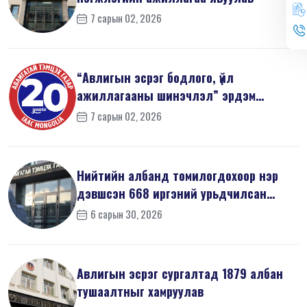
7 сарын 02, 2026
“Авлигын эсрэг бодлого, үйл
ажиллагааны шинэчлэл” эрдэм
шинжилгээний б...
7 сарын 02, 2026
Нийтийн албанд томилогдохоор нэр
дэвшсэн 668 иргэний урьдчилсан
мэдүүл...
6 сарын 30, 2026
Авлигын эсрэг сургалтад 1879 албан
тушаалтныг хамруулав