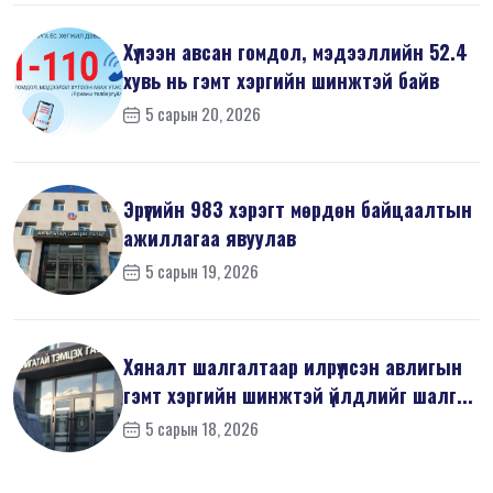
Хүлээн авсан гомдол, мэдээллийн 52.4
хувь нь гэмт хэргийн шинжтэй байв
5 сарын 20, 2026
Эрүүгийн 983 хэрэгт мөрдөн байцаалтын
ажиллагаа явуулав
5 сарын 19, 2026
Хяналт шалгалтаар илрүүлсэн авлигын
гэмт хэргийн шинжтэй үйлдлийг шалг...
5 сарын 18, 2026