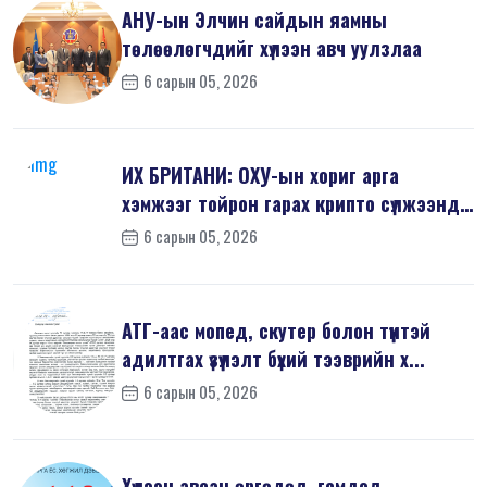
АНУ-ын Элчин сайдын яамны
төлөөлөгчдийг хүлээн авч уулзлаа
6 сарын 05, 2026
ИХ БРИТАНИ: ОХУ-ын хориг арга
хэмжээг тойрон гарах крипто сүлжээнд
хор...
6 сарын 05, 2026
АТГ-аас мопед, скутер болон түүнтэй
адилтгах үзүүлэлт бүхий тээврийн х...
6 сарын 05, 2026
Хүлээн авсан өргөдөл, гомдол,