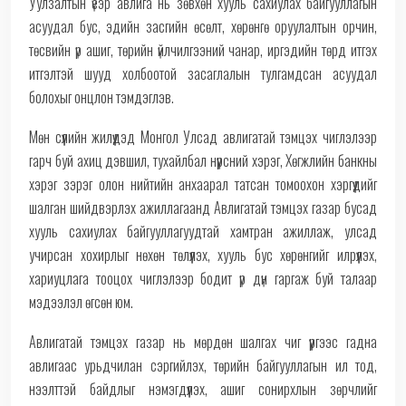
Уулзалтын үеэр авлига нь зөвхөн хууль сахиулах байгууллагын
асуудал бус, эдийн засгийн өсөлт, хөрөнгө оруулалтын орчин,
төсвийн үр ашиг, төрийн үйлчилгээний чанар, иргэдийн төрд итгэх
итгэлтэй шууд холбоотой засаглалын тулгамдсан асуудал
болохыг онцлон тэмдэглэв.
Мөн сүүлийн жилүүдэд Монгол Улсад авлигатай тэмцэх чиглэлээр
гарч буй ахиц дэвшил, тухайлбал нүүрсний хэрэг, Хөгжлийн банкны
хэрэг зэрэг олон нийтийн анхаарал татсан томоохон хэргүүдийг
шалган шийдвэрлэх ажиллагаанд Авлигатай тэмцэх газар бусад
хууль сахиулах байгууллагуудтай хамтран ажиллаж, улсад
учирсан хохирлыг нөхөн төлүүлэх, хууль бус хөрөнгийг илрүүлэх,
хариуцлага тооцох чиглэлээр бодит үр дүн гаргаж буй талаар
мэдээлэл өгсөн юм.
Авлигатай тэмцэх газар нь мөрдөн шалгах чиг үүргээс гадна
авлигаас урьдчилан сэргийлэх, төрийн байгууллагын ил тод,
нээлттэй байдлыг нэмэгдүүлэх, ашиг сонирхлын зөрчлийг