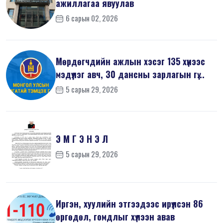
ажиллагаа явуулав
6 сарын 02, 2026
Мөрдөгчдийн ажлын хэсэг 135 хүнээс
мэдүүлэг авч, 30 дансны зарлагын гү...
5 сарын 29, 2026
Э М Г Э Н Э Л
5 сарын 29, 2026
Иргэн, хуулийн этгээдээс ирүүлсэн 86
өргөдөл, гомдлыг хүлээн авав