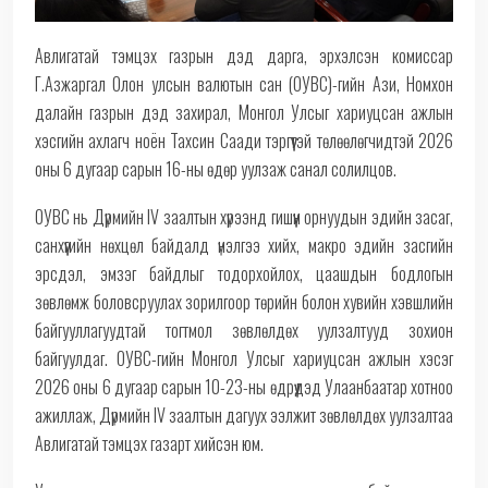
Авлигатай тэмцэх газрын дэд дарга, эрхэлсэн комиссар
Г.Азжаргал Олон улсын валютын сан (ОУВС)-гийн Ази, Номхон
далайн газрын дэд захирал, Монгол Улсыг хариуцсан ажлын
хэсгийн ахлагч ноён Тахсин Саади тэргүүтэй төлөөлөгчидтэй 2026
оны 6 дугаар сарын 16-ны өдөр уулзаж санал солилцов.
ОУВС нь Дүрмийн IV заалтын хүрээнд гишүүн орнуудын эдийн засаг,
санхүүгийн нөхцөл байдалд үнэлгээ хийх, макро эдийн засгийн
эрсдэл, эмзэг байдлыг тодорхойлох, цаашдын бодлогын
зөвлөмж боловсруулах зорилгоор төрийн болон хувийн хэвшлийн
байгууллагуудтай тогтмол зөвлөлдөх уулзалтууд зохион
байгуулдаг. ОУВС-гийн Монгол Улсыг хариуцсан ажлын хэсэг
2026 оны 6 дугаар сарын 10-23-ны өдрүүдэд Улаанбаатар хотноо
ажиллаж, Дүрмийн IV заалтын дагуух ээлжит зөвлөлдөх уулзалтаа
Авлигатай тэмцэх газарт хийсэн юм.