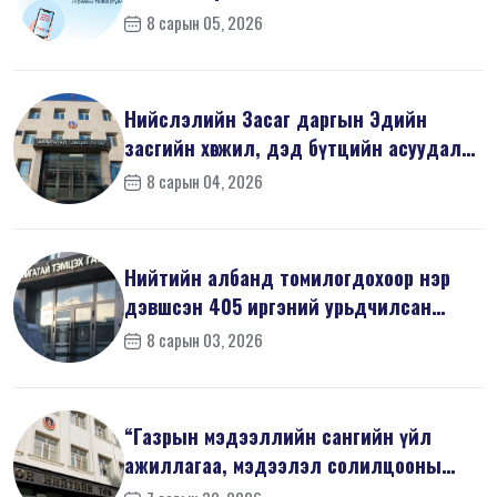
8 сарын 05, 2026
Нийслэлийн Засаг даргын Эдийн
засгийн хөгжил, дэд бүтцийн асуудал
хари...
8 сарын 04, 2026
Нийтийн албанд томилогдохоор нэр
дэвшсэн 405 иргэний урьдчилсан
мэдүүл...
8 сарын 03, 2026
“Газрын мэдээллийн сангийн үйл
ажиллагаа, мэдээлэл солилцооны
журам”-...