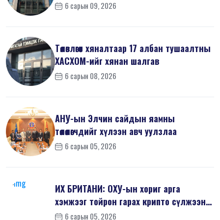
6 сарын 09, 2026
Төлөвлөгөөт хяналтаар 17 албан тушаалтны
ХАСХОМ-ийг хянан шалгав
6 сарын 08, 2026
АНУ-ын Элчин сайдын яамны
төлөөлөгчдийг хүлээн авч уулзлаа
6 сарын 05, 2026
ИХ БРИТАНИ: ОХУ-ын хориг арга
хэмжээг тойрон гарах крипто сүлжээнд
хор...
6 сарын 05, 2026