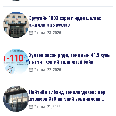
Эрүүгийн 1003 хэрэгт мөрдөн шалгах
ажиллагаа явуулав
7 сарын 23, 2026
Хүлээн авсан өргөдөл, гомдлын 41.9 хувь
нь гэмт хэргийн шинжтэй байв
7 сарын 22, 2026
Нийтийн албанд томилогдохоор нэр
дэвшсэн 370 иргэний урьдчилсан
мэдүүл...
7 сарын 21, 2026