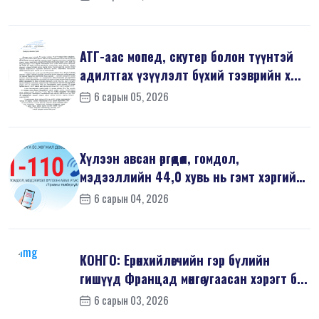
АТГ-аас мопед, скутер болон түүнтэй
адилтгах үзүүлэлт бүхий тээврийн х...
6 сарын 05, 2026
Хүлээн авсан өргөдөл, гомдол,
мэдээллийн 44,0 хувь нь гэмт хэргийн
шин...
6 сарын 04, 2026
КОНГО: Ерөнхийлөгчийн гэр бүлийн
гишүүд Францад мөнгө угаасан хэрэгт б...
6 сарын 03, 2026