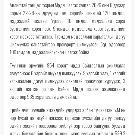
Авлигатай тэмцэх газрын Мөрдөн шалгах хэлтэс 2026 оны 6 дугаар
сарын 22-28-ны өдрүүдэд гэмт хэргийн шинжтэй 120 гомдол,
мэдээллийг шалгав. Үүнээс 10 гомдол, мэдээлэлд хэрэг
бүртгэлтийн хэрэг нээх, 9 гомдол, мэдээлэлд хэрэг бүртгэлтийн
хэрэг нээхээс татгалзах, 1 гомдол мэдээллийг харьяаллын дагуу
шилжүүлэх саналтайгаар прокурорт шилжүүлсэн бөгөөд одоогоор
100 гомдол, мэдээллийг хянан шалгаж байна.
Түүнчлэн эрүүгийн 954 хэрэгт мөрдөн байцаалтын ажиллагаа
явуулснаас 6 хэргийг шүүхэд шилжүүлэх, 9 хэргийг хаах, 1 хэргийг
харьяаллын дагуу шилжүүлэх саналтай прокурорт хүргүүлж, 3
хэргийг нэгтгэн шалгаж байна. Мөрдөн шалгах ажиллагаанд
одоогоор 935 хэрэг шалгагдаж байна.
Төрийн өмчит хуулийн этгээдийн удирдах албан тушаалтан Б.М нь
нэр бүхий аж ахуйн нэгжээс гаргасан хүсэлтийн дагуу санхүү
эдийн засгийн тооцоолол хийлгүйгээр гэрээ байгуулж бусдад
давуу байдал бий болгож, төрийн өмчит хуулийн этгээдэд 539,2