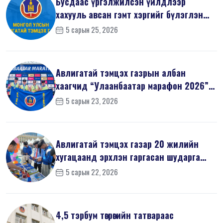
Бусдаас үргэлжилсэн үйлдлээр
хахууль авсан гэмт хэргийг бүлэглэн
үйлдс...
5 сарын 25, 2026
Авлигатай тэмцэх газрын албан
хаагчид “Улаанбаатар марафон 2026”-
д оро...
5 сарын 23, 2026
Авлигатай тэмцэх газар 20 жилийн
хугацаанд эрхлэн гаргасан шударга
ёсн...
5 сарын 22, 2026
4,5 тэрбум төгрөгийн татвараас