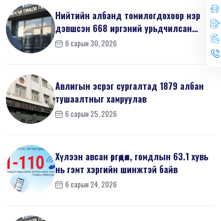
Нийтийн албанд томилогдохоор нэр
дэвшсэн 668 иргэний урьдчилсан
мэдүүл...
6 сарын 30, 2026
Авлигын эсрэг сургалтад 1879 албан
тушаалтныг хамруулав
6 сарын 25, 2026
Хүлээн авсан өргөдөл, гомдлын 63.1 хувь
нь гэмт хэргийн шинжтэй байв
6 сарын 24, 2026