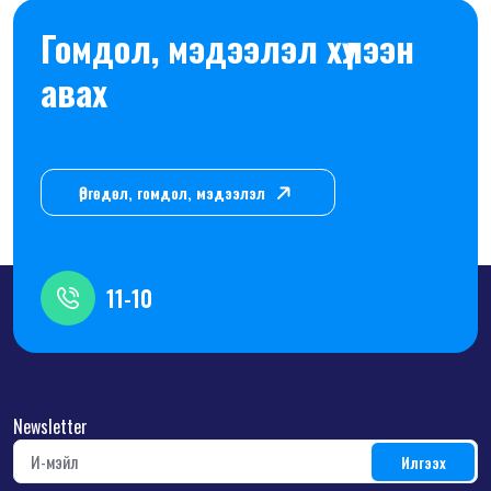
Гомдол, мэдээлэл хүлээн
авах
Өргөдөл, гомдол, мэдээлэл
11-10
Newsletter