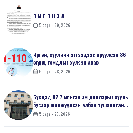
Э М Г Э Н Э Л
5 сарын 29, 2026
Иргэн, хуулийн этгээдээс ирүүлсэн 86
өргөдөл, гомдлыг хүлээн авав
5 сарын 28, 2026
Бусдад 87,7 мянган ам.долларыг хууль
бусаар шилжүүлсэн албан тушаалтан...
5 сарын 27, 2026