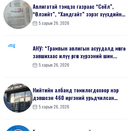
Авлигатай тэмцэх газраас “Соёл”,
“Өлзийт”, “Хандгайт” зэрэг хүүхдийн
з...
5 сарын 26, 2026
АНУ: “Трампын авлигын асуудалд мөнгө
завшихаас илүү өргөн хүрээний шин...
5 сарын 26, 2026
Нийтийн албанд томилогдохоор нэр
дэвшсэн 460 иргэний урьдчилсан
мэдүүл...
5 сарын 26, 2026