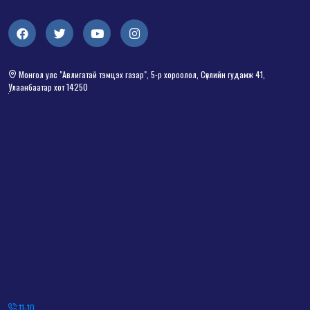
Монгол улс "Авлигатай тэмцэх газар", 5-р хороолол, Сөүлийн гудамж 41,
Улаанбаатар хот 14250
11-10