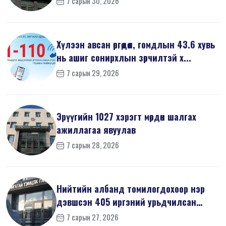
7 сарын 30, 2026
Хүлээн авсан өргөдөл, гомдлын 43.6 хувь
нь ашиг сонирхлын зөрчилтэй х...
7 сарын 29, 2026
Эрүүгийн 1027 хэрэгт мөрдөн шалгах
ажиллагаа явуулав
7 сарын 28, 2026
Нийтийн албанд томилогдохоор нэр
дэвшсэн 405 иргэний урьдчилсан
мэдүүл...
7 сарын 27, 2026