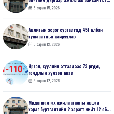
на...
6 сарын 15, 2026
Авлигын эсрэг сургалтад 451 албан
тушаалтныг хамруулав
6 сарын 12, 2026
Иргэн, хуулийн этгээдээс 73 өргөдөл,
гомдлын хүлээн авав
6 сарын 12, 2026
Мөрдөн шалгах ажиллагааны явцад
хэрэг бүртгэлтийн 2 хэрэгт нийт 12 об...