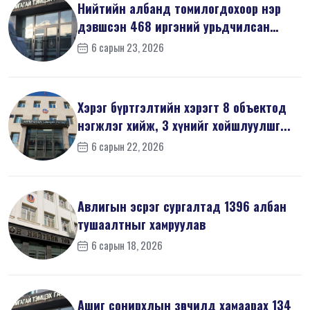
Нийтийн албанд томилогдохоор нэр
дэвшсэн 468 иргэний урьдчилсан
мэдүүл...
6 сарын 23, 2026
Хэрэг бүртгэлтийн хэрэгт 8 объектод
нэгжлэг хийж, 3 хүнийг хойшлуулшг...
6 сарын 22, 2026
Авлигын эсрэг сургалтад 1396 албан
тушаалтныг хамруулав
6 сарын 18, 2026
Ашиг сонирхлын зөрчилд хамаарах 134