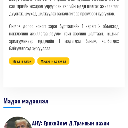
сая төгрөгийн хохирол учруулсан хэргийн мөрдөн шалгах ажиллагааг
дуусгаж, шүүхэд шилжүүлэх саналтайгаар прокурорт хүргүүлэв.
Өнгөрсөн долоо хоногт хэрэг бүртгэлтийн 1 хэрэгт 2 объектод
нэгжлэгийн ажиллагаа явуулж, гэмт хэргийн шалтгаан, нөхцөлийг
арилгуулахаар мөрдөгчийн 1 мэдэгдэл бичиж, холбогдох
байгууллагад хүргүүллээ.
Мөрдөн шалгах
Мэдээ мэдээлэл
Мэдээ мэдээлэл
АНУ: Ерөнхийлөгч Д.Трампын цахим