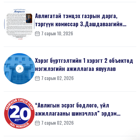
Авлигатай тэмцэх газрын дарга,
тэргүүн комиссар З.Дашдаваагийн
мэндчил...
7 сарын 10, 2026
Хэрэг бүртгэлтийн 1 хэрэгт 2 объектод
нэгжлэгийн ажиллагаа явуулав
7 сарын 02, 2026
“Авлигын эсрэг бодлого, үйл
ажиллагааны шинэчлэл” эрдэм
шинжилгээний б...
7 сарын 02, 2026