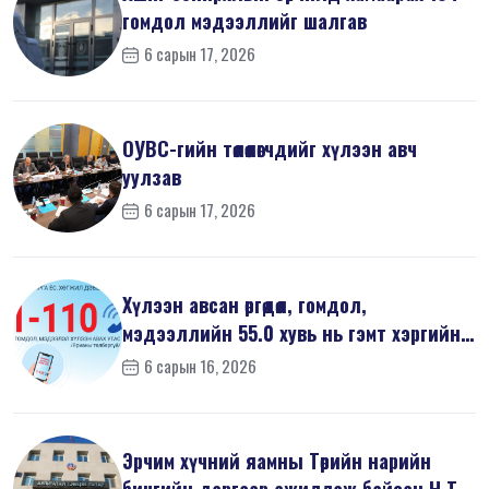
гомдол мэдээллийг шалгав
6 сарын 17, 2026
ОУВС-гийн төлөөлөгчдийг хүлээн авч
уулзав
6 сарын 17, 2026
Хүлээн авсан өргөдөл, гомдол,
мэдээллийн 55.0 хувь нь гэмт хэргийн
шин...
6 сарын 16, 2026
Эрчим хүчний яамны Төрийн нарийн
бичгийн даргаар ажиллаж байсан Н.Т