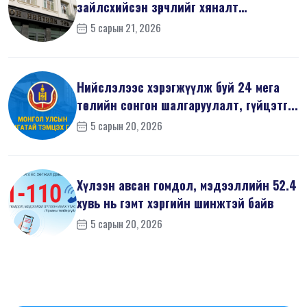
зайлсхийсэн зөрчлийг хяналт
шалгалтаар ...
5 сарын 21, 2026
Нийслэлээс хэрэгжүүлж буй 24 мега
төслийн сонгон шалгаруулалт, гүйцэтг...
5 сарын 20, 2026
Хүлээн авсан гомдол, мэдээллийн 52.4
хувь нь гэмт хэргийн шинжтэй байв
5 сарын 20, 2026