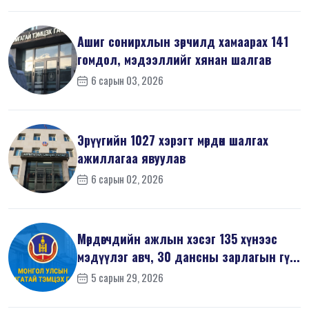
Ашиг сонирхлын зөрчилд хамаарах 141
гомдол, мэдээллийг хянан шалгав
6 сарын 03, 2026
Эрүүгийн 1027 хэрэгт мөрдөн шалгах
ажиллагаа явуулав
6 сарын 02, 2026
Мөрдөгчдийн ажлын хэсэг 135 хүнээс
мэдүүлэг авч, 30 дансны зарлагын гү...
5 сарын 29, 2026