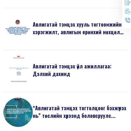
Авлигатай тэмцэх хууль тогтоомжийн
хэрэгжилт, авлигын ерөнхий нөхцөл
б...
Авлигатай тэмцэх үйл ажиллагаа:
Дэлхий дахинд
“Авлигатай тэмцэх тогтолцоог бэхжүүлэх
нь” төслийн хүрээнд боловсруулс...