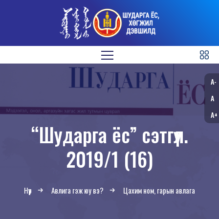
A-
A
A+
“Шударга ёс” сэтгүүл.
2019/1 (16)
Нүүр
Авлига гэж юу вэ?
Цахим ном, гарын авлага