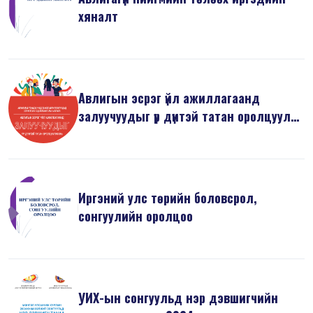
хяналт
Авлигын эсрэг үйл ажиллагаанд
залуучуудыг үр дүнтэй татан оролцуулах
н...
Иргэний улс төрийн боловсрол,
сонгуулийн оролцоо
УИХ-ын сонгуульд нэр дэвшигчийн