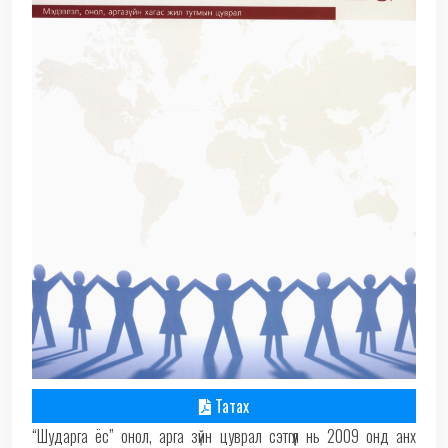
Татах
“Шударга ёс” онол, арга зүйн цуврал сэтгүүл нь 2009 онд анх