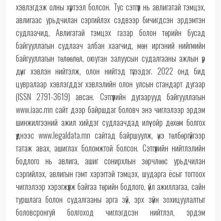
хэвлэгдэж олны хүртээл болсон. Тус сэтгүүл нь авлигатай тэмцэх,
авлигаас урьдчилан сэргийлэх сэдвээр бичигдсэн эрдэмтэн
судлаачид, Авлигатай тэмцэх газар болон төрийн бусад
байгууллагын судлаач албан хаагчид, мөн иргэний нийгмийн
байгууллагын төлөөлөл, оюутан залуусын судалгааны ажлын үр
дүнг хэвлэн нийтэлж, олон нийтэд түгээдэг. 2022 онд бид
цувралаар хэвлэгддэг хэвлэлийн олон улсын стандарт дугаар
(ISSN 2791-3619) авсан. Сэтгүүлийн дугаарууд байгууллагын
www.iaac.mn сайт дээр байршдаг боловч энэ чиглэлээр эрдэм
шинжилгээний ажил хийдэг судлаачдад илүү ойр дөхөм болгох
үүднээс www.legaldata.mn сайтад байршуулж, үнэ төлбөргүйгээр
татаж авах, ашиглах боломжтой болсон. Сэтгүүлийн нийтлэлийн
бодлого нь авлига, ашиг сонирхлын зөрчлөөс урьдчилан
сэргийлэх, авлигын гэмт хэрэгтэй тэмцэх, шударга ёсыг тогтоох
чиглэлээр хэрэгжүүлж байгаа төрийн бодлого, үйл ажиллагаа, сайн
туршлага болон судалгааны арга зүй, эрх зүйн зохицуулалтыг
боловсронгуй болгоход чиглэгдсэн нийтлэл, эрдэм