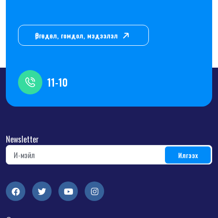
Өргөдөл, гомдол, мэдээлэл
11-10
Newsletter