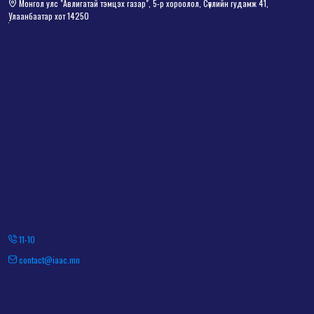
Монгол улс "Авлигатай тэмцэх газар", 5-р хороолол, Сөүлийн гудамж 41,
Улаанбаатар хот 14250
11-10
contact@iaac.mn