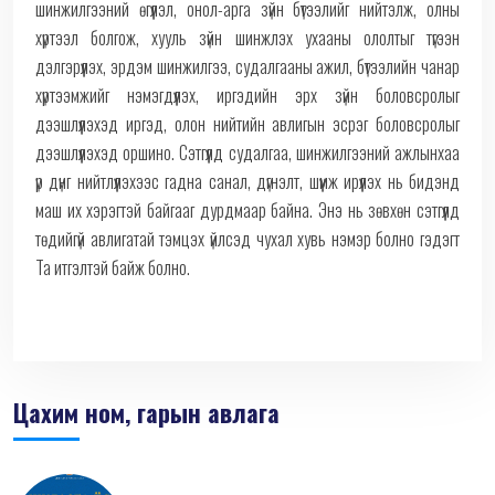
шинжилгээний өгүүлэл, онол-арга зүйн бүтээлийг нийтэлж, олны
хүртээл болгож, хууль зүйн шинжлэх ухааны ололтыг түгээн
дэлгэрүүлэх, эрдэм шинжилгээ, судалгааны ажил, бүтээлийн чанар
хүртээмжийг нэмэгдүүлэх, иргэдийн эрх зүйн боловсролыг
дээшлүүлэхэд иргэд, олон нийтийн авлигын эсрэг боловсролыг
дээшлүүлэхэд оршино. Сэтгүүлд судалгаа, шинжилгээний ажлынхаа
үр дүнг нийтлүүлэхээс гадна санал, дүгнэлт, шүүмж ирүүлэх нь бидэнд
маш их хэрэгтэй байгааг дурдмаар байна. Энэ нь зөвхөн сэтгүүлд
төдийгүй авлигатай тэмцэх үйлсэд чухал хувь нэмэр болно гэдэгт
Та итгэлтэй байж болно.
Цахим ном, гарын авлага