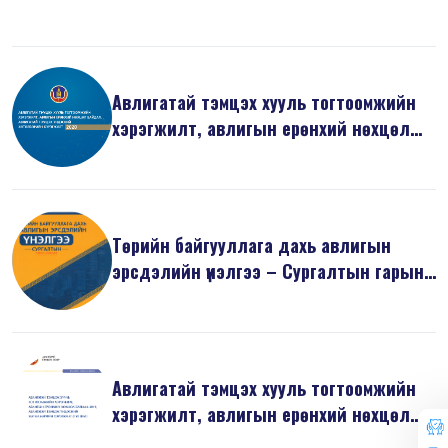
б...
Авлигатай тэмцэх хууль тогтоомжийн
хэрэгжилт, авлигын ерөнхий нөхцөл
б...
Төрийн байгууллага дахь авлигын
эрсдэлийн үнэлгээ – Сургалтын гарын
ав...
Авлигатай тэмцэх хууль тогтоомжийн
хэрэгжилт, авлигын ерөнхий нөхцөл
б...