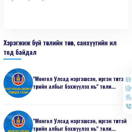
Хэрэгжиж буй төслийн төсөв, санхүүгийн ил
тод байдал
"Монгол Улсад мэргэшсэн, иргэн төвтэй
төрийн албыг бэхжүүлэх нь" төсли...
"Монгол Улсад мэргэшсэн, иргэн төвтэй
төрийн албыг бэхжүүлэх нь" төсли...