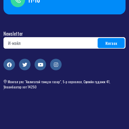
11-10
Newsletter
Монгол улс "Авлигатай тэмцэх газар", 5-р хороолол, Сөүлийн гудамж 41,
Улаанбаатар хот 14250