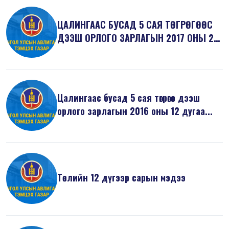
ЦАЛИНГААС БУСАД 5 САЯ ТӨГРӨГӨӨС
ДЭЭШ ОРЛОГО ЗАРЛАГЫН 2017 ОНЫ 2
ДУГААР...
Цалингаас бусад 5 сая төгрөгөөс дээш
орлого зарлагын 2016 оны 12 дугаа...
Төслийн 12 дүгээр сарын мэдээ