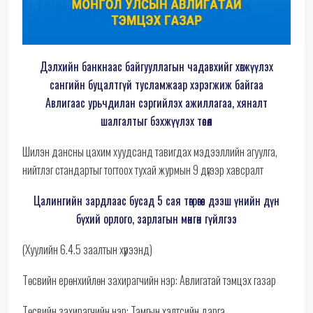
Дэлхийн банкнаас байгууллагын чадавхийг хөгжүүлэх
сангийн буцалтгүй тусламжаар хэрэгжиж байгаа
Авлигаас урьчдилан сэргийлэх ажиллагаа, хяналт
шалгалтыг бэхжүүлэх төсөл
Шилэн дансны цахим хуудсанд тавигдах мэдээллийн агуулга,
нийтлэг стандартыг тогтоох тухай журмын 9 дүгээр хавсралт
Цалингийн зардлаас бусад 5 сая төгрөгөөс дээш үнийн дүн
бүхий орлого, зарлагын мөнгөн гүйлгээ
(Хуулийн 6.4.5 заалтын хүрээнд)
Төсвийн ерөнхийлөн захирагчийн нэр: Авлигатай тэмцэх газар
Төсвийн захирагчийн нэр: Тамгын хэлтсийн дарга