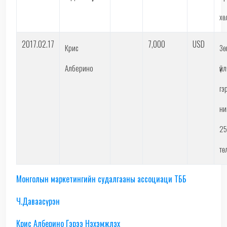
хө
2017.02.17
7,000
USD
Крис
Зө
Алберино
үй
гэ
ни
2
тө
Монголын маркетингийн судалгааны ассоциаци ТББ
Ч.Даваасүрэн
Крис Алберино Гэрээ Нэхэмжлэх