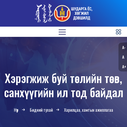
A-
A
A+
Хэрэгжиж буй төслийн төсөв,
санхүүгийн ил тод байдал
Нүүр
Бидний тухай
Харилцаа, хамтын ажиллагаа