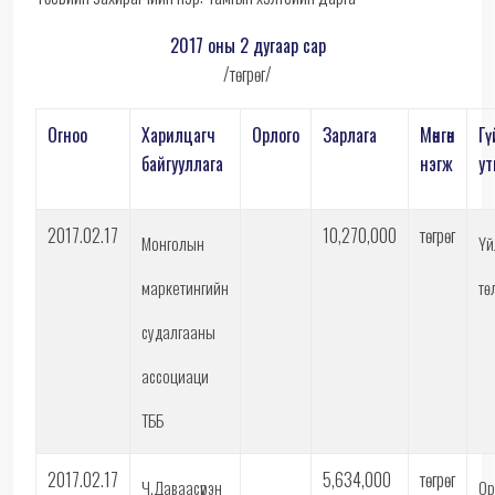
2017 оны 2 дугаар сар
/төгрөг/
Огноо
Харилцагч
Орлого
Зарлага
Мөнгөн
Гү
байгууллага
нэгж
ут
2017.02.17
10,270,000
төгрөг
Монголын
Үй
маркетингийн
тө
судалгааны
ассоциаци
ТББ
2017.02.17
5,634,000
төгрөг
Ч.Даваасүрэн
Ор