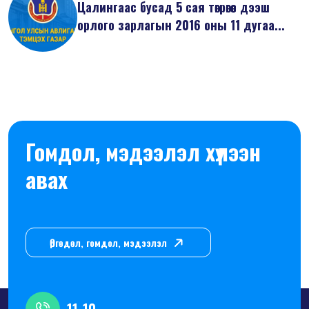
Цалингаас бусад 5 сая төгрөгөөс дээш
орлого зарлагын 2016 оны 11 дугаа...
Гомдол, мэдээлэл хүлээн
авах
Өргөдөл, гомдол, мэдээлэл